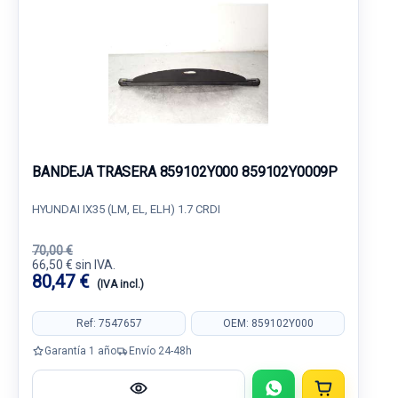
BANDEJA TRASERA 859102Y000 859102Y0009P
HYUNDAI IX35 (LM, EL, ELH) 1.7 CRDI
70,00 €
66,50 € sin IVA.
80,47 €
(IVA incl.)
Ref: 7547657
OEM: 859102Y000
Garantía 1 año
Envío 24-48h