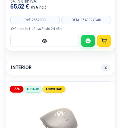
54,15 € sin IVA.
65,52 €
(IVA incl.)
Ref: 7552033
OEM: 954002YGA0
Garantía 1 año
Envío 24-48h
INTERIOR
2
-5%
USADO
NOVEDAD