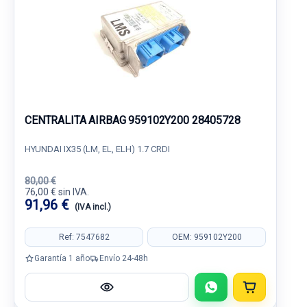
CENTRALITA AIRBAG 959102Y200 28405728
HYUNDAI IX35 (LM, EL, ELH) 1.7 CRDI
80,00 €
76,00 € sin IVA.
91,96 €
(IVA incl.)
Ref: 7547682
OEM: 959102Y200
Garantía 1 año
Envío 24-48h