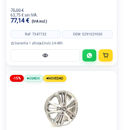
75,00 €
63,75 € sin IVA.
77,14 €
(IVA incl.)
Ref: 7547732
OEM: 529102Y650
Garantía 1 año
Envío 24-48h
-15%
USADO
NOVEDAD