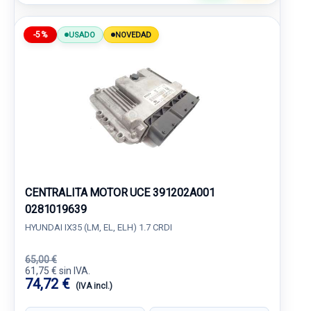
-5%
USADO
NOVEDAD
CENTRALITA MOTOR UCE 391202A001
0281019639
HYUNDAI IX35 (LM, EL, ELH) 1.7 CRDI
65,00 €
61,75 € sin IVA.
74,72 €
(IVA incl.)