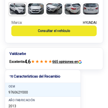
Marca:
HYUNDAI
Consultar el vehículo
Valdizarbe
4.6
★
★
★
★
★
Excelente
665 opiniones en
Características del Recambio
OEM
976062Y000
AÑO FABRICACIÓN
2013