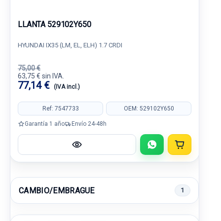
LLANTA 529102Y650
HYUNDAI IX35 (LM, EL, ELH) 1.7 CRDI
75,00 €
63,75 € sin IVA.
77,14 €
(IVA incl.)
Ref: 7547733
OEM: 529102Y650
Garantía 1 año
Envío 24-48h
CAMBIO/EMBRAGUE
1