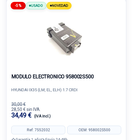
-5%
USADO
NOVEDAD
MODULO ELECTRONICO 958002S500
HYUNDAI IX35 (LM, EL, ELH) 1.7 CRDI
30,00 €
28,50 € sin IVA.
34,49 €
(IVA incl.)
Ref: 7552032
OEM: 958002S500
Garantía 1 año
Envío 24-48h