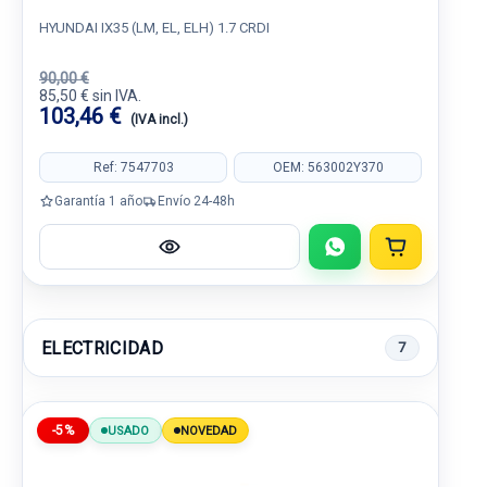
HYUNDAI IX35 (LM, EL, ELH) 1.7 CRDI
90,00 €
85,50 € sin IVA.
103,46 €
(IVA incl.)
Ref: 7547703
OEM: 563002Y370
Garantía 1 año
Envío 24-48h
ELECTRICIDAD
7
-5%
USADO
NOVEDAD