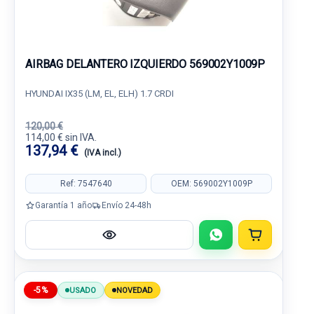
AIRBAG DELANTERO IZQUIERDO 569002Y1009P
HYUNDAI IX35 (LM, EL, ELH) 1.7 CRDI
120,00 €
114,00 € sin IVA.
137,94 €
(IVA incl.)
Ref: 7547640
OEM: 569002Y1009P
Garantía 1 año
Envío 24-48h
-5%
USADO
NOVEDAD