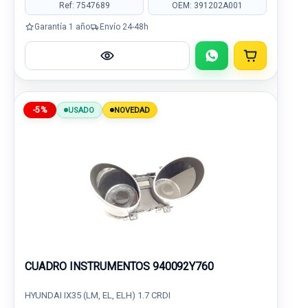
Ref: 7547689
OEM: 391202A001
Garantía 1 año
Envío 24-48h
-5%
USADO
NOVEDAD
CUADRO INSTRUMENTOS 940092Y760
HYUNDAI IX35 (LM, EL, ELH) 1.7 CRDI