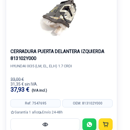
CERRADURA PUERTA DELANTERA IZQUIERDA
813102Y000
HYUNDAI IX35 (LM, EL, ELH) 1.7 CRDI
33,00 €
31,35 € sin IVA.
37,93 €
(IVA incl.)
Ref: 7547695
OEM: 813102Y000
Garantía 1 año
Envío 24-48h