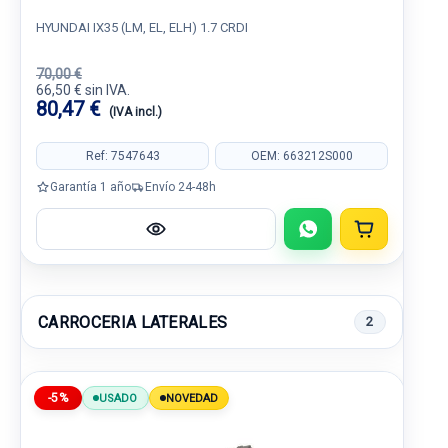
HYUNDAI IX35 (LM, EL, ELH) 1.7 CRDI
70,00 €
66,50 € sin IVA.
80,47 €
(IVA incl.)
Ref: 7547643
OEM: 663212S000
Garantía 1 año
Envío 24-48h
CARROCERIA LATERALES
2
-5%
USADO
NOVEDAD