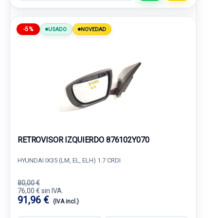
-5%
USADO
NOVEDAD
RETROVISOR IZQUIERDO 876102Y070
HYUNDAI IX35 (LM, EL, ELH) 1.7 CRDI
80,00 €
76,00 € sin IVA.
91,96 €
(IVA incl.)