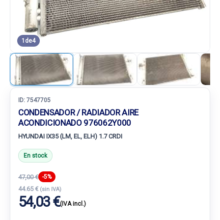
1
de
4
ID:
7547705
CONDENSADOR / RADIADOR AIRE
ACONDICIONADO 976062Y000
HYUNDAI IX35 (LM, EL, ELH) 1.7 CRDI
En stock
47,00 €
-5%
44.65 €
(sin IVA)
54,03 €
(IVA incl.)