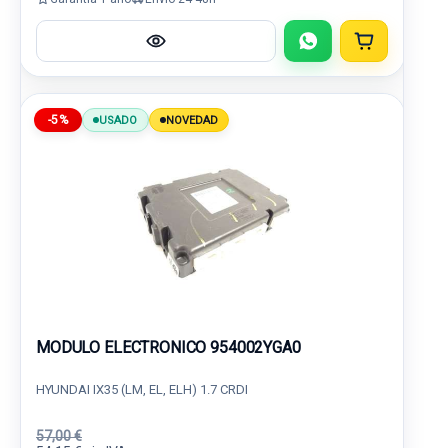
-5%
USADO
NOVEDAD
MODULO ELECTRONICO 954002YGA0
HYUNDAI IX35 (LM, EL, ELH) 1.7 CRDI
57,00 €