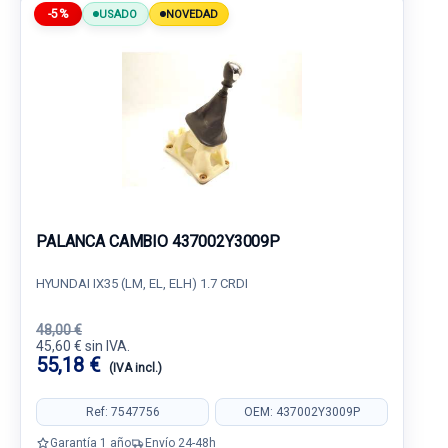
-5%
USADO
NOVEDAD
PALANCA CAMBIO 437002Y3009P
HYUNDAI IX35 (LM, EL, ELH) 1.7 CRDI
48,00 €
45,60 € sin IVA.
55,18 €
(IVA incl.)
Ref: 7547756
OEM: 437002Y3009P
Garantía 1 año
Envío 24-48h