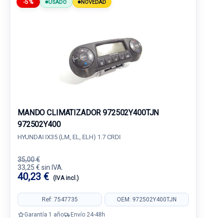
-5%
USADO
NOVEDAD
MANDO CLIMATIZADOR 972502Y400TJN
972502Y400
HYUNDAI IX35 (LM, EL, ELH) 1.7 CRDI
35,00 €
33,25 € sin IVA.
40,23 €
(IVA incl.)
Ref: 7547735
OEM: 972502Y400TJN
Garantía 1 año
Envío 24-48h