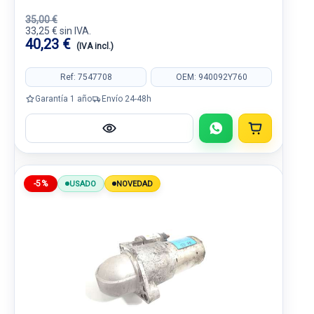
35,00 €
33,25 € sin IVA.
40,23 €
(IVA incl.)
Ref: 7547708
OEM: 940092Y760
Garantía 1 año
Envío 24-48h
-5%
USADO
NOVEDAD