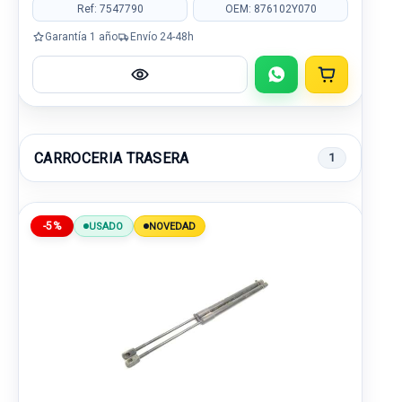
Ref: 7547790
OEM: 876102Y070
Garantía 1 año
Envío 24-48h
CARROCERIA TRASERA
1
-5%
USADO
NOVEDAD