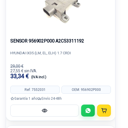
SENSOR 956902P000 A2C53311192
HYUNDAI IX35 (LM, EL, ELH) 1.7 CRDI
29,00 €
27,55 € sin IVA.
33,34 €
(IVA incl.)
Ref: 7552031
OEM: 956902P000
Garantía 1 año
Envío 24-48h