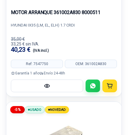
MOTOR ARRANQUE 361002A830 8000511
HYUNDAI IX35 (LM, EL, ELH) 1.7 CRDI
35,00 €
33,25 € sin IVA.
40,23 €
(IVA incl.)
Ref: 7547750
OEM: 361002A830
Garantía 1 año
Envío 24-48h
-5%
USADO
NOVEDAD