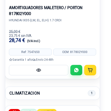
AMORTIGUADORES MALETERO / PORTON
817802Y000
HYUNDAI IX35 (LM, EL, ELH) 1.7 CRDI
25,00 €
23,75 € sin IVA.
28,74 €
(IVA incl.)
Ref: 7547650
OEM: 817802Y000
Garantía 1 año
Envío 24-48h
CLIMATIZACION
1