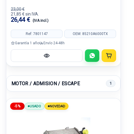
23,00 €
21,85 € sin IVA.
26,44 €
(IVA incl.)
Ref: 7801147
OEM: 85210A6000TX
Garantía 1 año
Envío 24-48h
MOTOR / ADMISION / ESCAPE
1
-5%
USADO
NOVEDAD