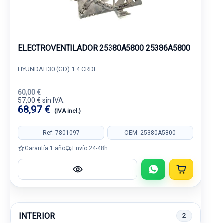
ELECTROVENTILADOR 25380A5800 25386A5800
HYUNDAI I30 (GD) 1.4 CRDI
60,00 €
57,00 € sin IVA.
68,97 €
(IVA incl.)
Ref: 7801097
OEM: 25380A5800
Garantía 1 año
Envío 24-48h
INTERIOR
2