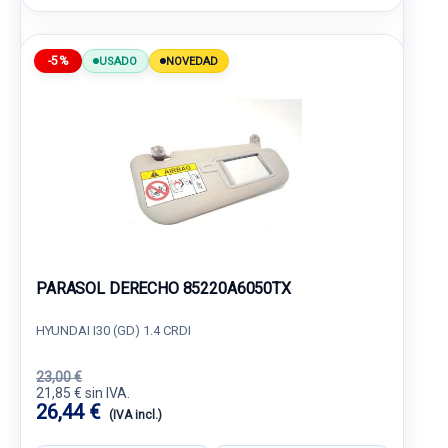
-5%
USADO
NOVEDAD
PARASOL DERECHO 85220A6050TX
HYUNDAI I30 (GD) 1.4 CRDI
23,00 €
21,85 € sin IVA.
26,44 €
(IVA incl.)