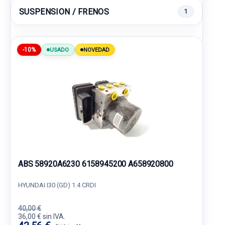
SUSPENSION / FRENOS
1
-10%
USADO
NOVEDAD
ABS 58920A6230 6158945200 A658920800
HYUNDAI I30 (GD) 1.4 CRDI
40,00 €
36,00 € sin IVA.