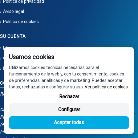
Política de privacidad
Aviso legal
Política de cookies
SU CUENTA
Mi cuenta
Usamos cookies
Ofertas en recambios de segunda mano
Utilizamos cookies técnicas necesarias para el
Novedades | Recuperaciones Valdizarbe S.L.
funcionamiento de la web y, con tu consentimiento, cookies
de preferencias, analíticas y de marketing. Puedes aceptar
CONTACTO
todas, rechazarlas o configurar su uso.
Ver política de cookies
Recuperaciones Valdizarbe
Rechazar
Configurar
Ctra. Artazu, km 1, 31100
Puente la Reina - Navarra
Aceptar todas
(+34) 948 34 04 98
(+34) 668 848 123