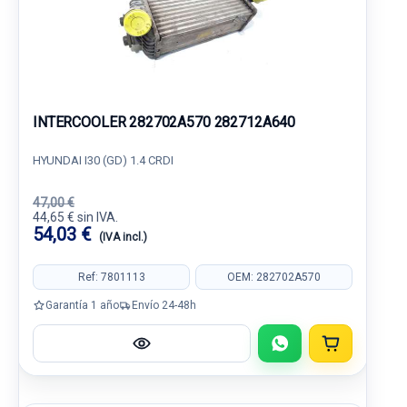
INTERCOOLER 282702A570 282712A640
HYUNDAI I30 (GD) 1.4 CRDI
47,00 €
44,65 € sin IVA.
54,03 €
(IVA incl.)
Ref: 7801113
OEM: 282702A570
Garantía 1 año
Envío 24-48h