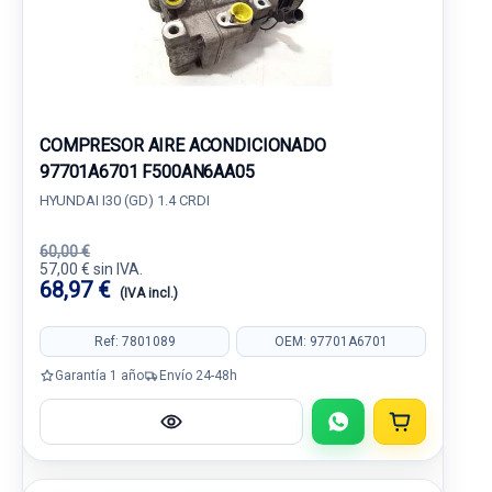
COMPRESOR AIRE ACONDICIONADO
97701A6701 F500AN6AA05
HYUNDAI I30 (GD) 1.4 CRDI
60,00 €
57,00 € sin IVA.
68,97 €
(IVA incl.)
Ref: 7801089
OEM: 97701A6701
Garantía 1 año
Envío 24-48h