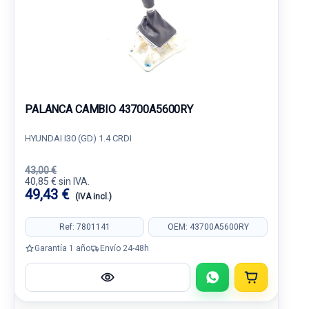
PALANCA CAMBIO 43700A5600RY
HYUNDAI I30 (GD) 1.4 CRDI
43,00 €
40,85 € sin IVA.
49,43 €
(IVA incl.)
Ref: 7801141
OEM: 43700A5600RY
Garantía 1 año
Envío 24-48h