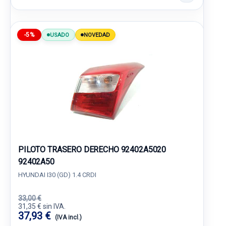
-5%
USADO
NOVEDAD
PILOTO TRASERO DERECHO 92402A5020
92402A50
HYUNDAI I30 (GD) 1.4 CRDI
33,00 €
31,35 € sin IVA.
37,93 €
(IVA incl.)