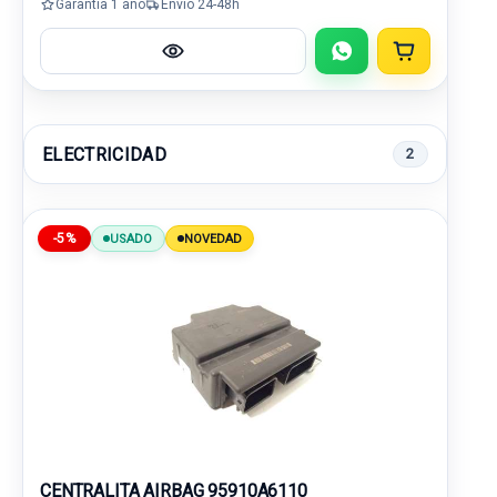
Garantía 1 año
Envío 24-48h
ELECTRICIDAD
2
-5%
USADO
NOVEDAD
CENTRALITA AIRBAG 95910A6110