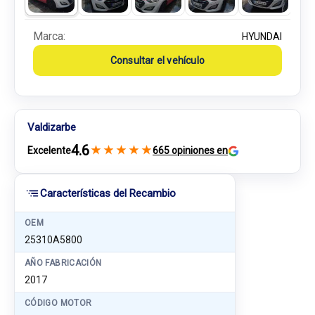
Marca:
HYUNDAI
Consultar el vehículo
Valdizarbe
4.6
★
★
★
★
★
Excelente
665 opiniones en
Características del Recambio
OEM
25310A5800
AÑO FABRICACIÓN
2017
CÓDIGO MOTOR