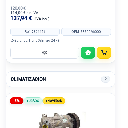
120,00 €
114,00 € sin IVA.
137,94 €
(IVA incl.)
Ref: 7801156
OEM: 73700A6000
Garantía 1 año
Envío 24-48h
CLIMATIZACION
2
-5%
USADO
NOVEDAD