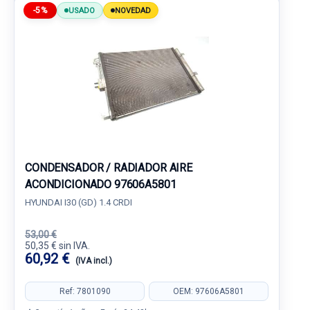
-5%
USADO
NOVEDAD
CONDENSADOR / RADIADOR AIRE
ACONDICIONADO 97606A5801
HYUNDAI I30 (GD) 1.4 CRDI
53,00 €
50,35 € sin IVA.
60,92 €
(IVA incl.)
Ref: 7801090
OEM: 97606A5801