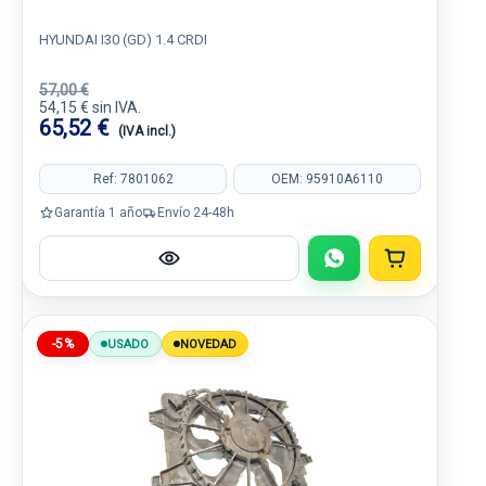
HYUNDAI I30 (GD) 1.4 CRDI
57,00 €
54,15 € sin IVA.
65,52 €
(IVA incl.)
Ref: 7801062
OEM: 95910A6110
Garantía 1 año
Envío 24-48h
-5%
USADO
NOVEDAD