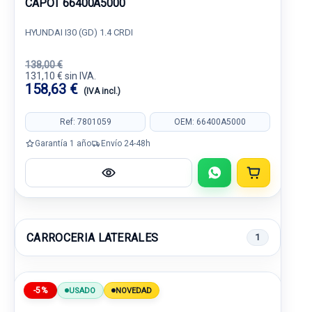
CAPOT 66400A5000
HYUNDAI I30 (GD) 1.4 CRDI
138,00 €
131,10 € sin IVA.
158,63 €
(IVA incl.)
Ref: 7801059
OEM: 66400A5000
Garantía 1 año
Envío 24-48h
CARROCERIA LATERALES
1
-5%
USADO
NOVEDAD