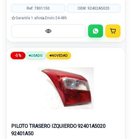
Ref: 7801150
OEM: 92402A5020
Garantía 1 año
Envío 24-48h
-5%
USADO
NOVEDAD
PILOTO TRASERO IZQUIERDO 92401A5020
92401A50