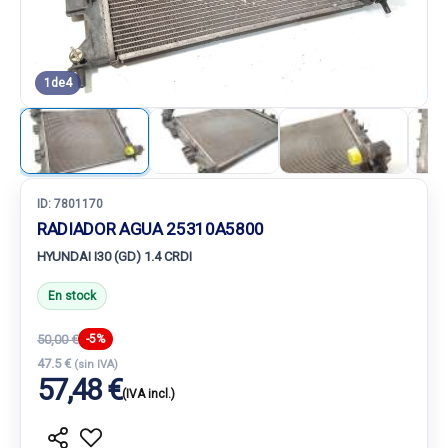
1
de
4
ID:
7801170
RADIADOR AGUA 25310A5800
HYUNDAI I30 (GD) 1.4 CRDI
En stock
50,00 €
-5%
47.5 €
(sin IVA)
57,48 €
(IVA incl.)