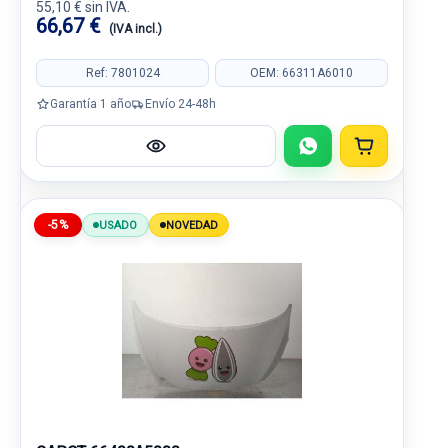
55,10 € sin IVA.
66,67 €
(IVA incl.)
Ref: 7801024
OEM: 66311A6010
Garantía 1 año
Envío 24-48h
-5%
USADO
NOVEDAD