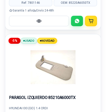
Ref: 7801146
OEM: 85220A6050TX
Garantía 1 año
Envío 24-48h
-5%
USADO
NOVEDAD
PARASOL IZQUIERDO 85210A6000TX
HYUNDAI I30 (GD) 1.4 CRDI