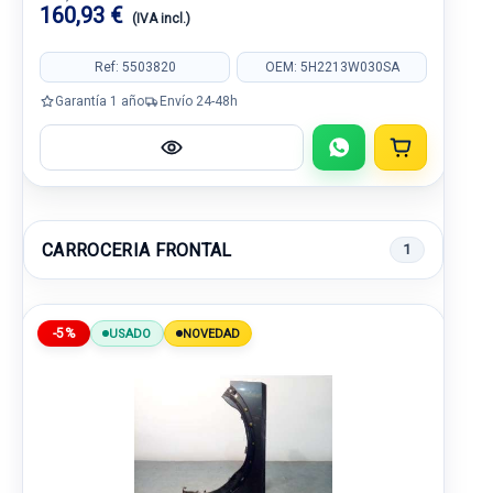
160,93 €
(IVA incl.)
Ref: 5503820
OEM: 5H2213W030SA
Garantía 1 año
Envío 24-48h
CARROCERIA FRONTAL
1
-5%
USADO
NOVEDAD