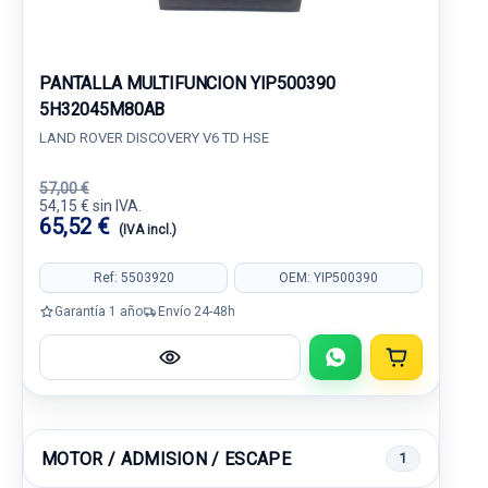
PANTALLA MULTIFUNCION YIP500390
5H32045M80AB
LAND ROVER DISCOVERY V6 TD HSE
57,00 €
54,15 € sin IVA.
65,52 €
(IVA incl.)
Ref: 5503920
OEM: YIP500390
Garantía 1 año
Envío 24-48h
MOTOR / ADMISION / ESCAPE
1