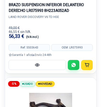
BRAZO SUSPENSION INFERIOR DELANTERO
DERECHO LR075993 8H223A052AD
LAND ROVER DISCOVERY V6 TD HSE
49,00 €
46,55 € sin IVA.
56,33 €
(IVA incl.)
Ref: 5503643
OEM: LR075993
Garantía 1 año
Envío 24-48h
-5%
USADO
NOVEDAD