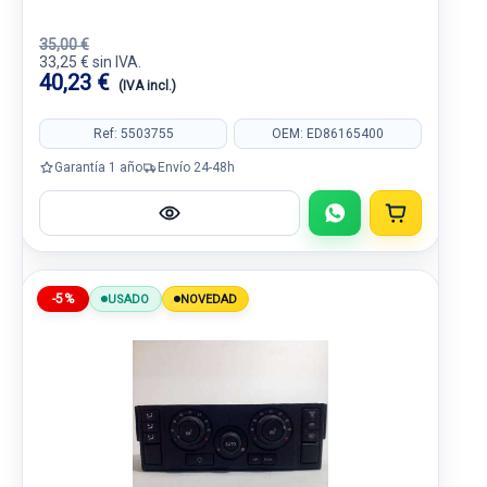
35,00 €
33,25 € sin IVA.
40,23 €
(IVA incl.)
Ref: 5503755
OEM: ED86165400
Garantía 1 año
Envío 24-48h
-5%
USADO
NOVEDAD