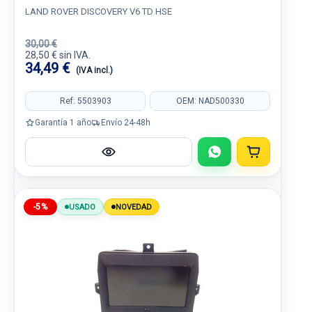
LAND ROVER DISCOVERY V6 TD HSE
30,00 €
28,50 € sin IVA.
34,49 €
(IVA incl.)
Ref: 5503903
OEM: NAD500330
Garantía 1 año
Envío 24-48h
-5%
USADO
NOVEDAD