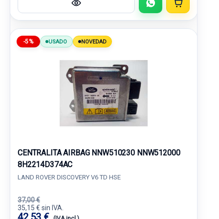
-5%
USADO
NOVEDAD
CENTRALITA AIRBAG NNW510230 NNW512000
8H2214D374AC
LAND ROVER DISCOVERY V6 TD HSE
37,00 €
35,15 € sin IVA.
42,53 €
(IVA incl.)