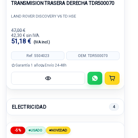
TRANSMISION TRASERA DERECHA TDR500070
LAND ROVER DISCOVERY V6 TD HSE
47,00 €
42,30 € sin IVA.
51,18 €
(IVA incl.)
Ref: 5504023
OEM: TDR500070
Garantía 1 año
Envío 24-48h
ELECTRICIDAD
4
-5%
USADO
NOVEDAD