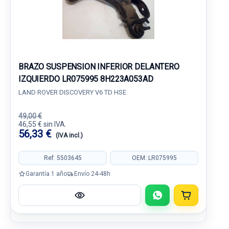
BRAZO SUSPENSION INFERIOR DELANTERO
IZQUIERDO LR075995 8H223A053AD
LAND ROVER DISCOVERY V6 TD HSE
49,00 €
46,55 € sin IVA.
56,33 €
(IVA incl.)
Ref: 5503645
OEM: LR075995
Garantía 1 año
Envío 24-48h