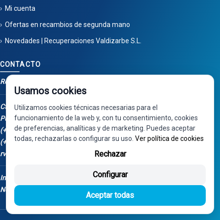
Mi cuenta
Ofertas en recambios de segunda mano
Novedades | Recuperaciones Valdizarbe S.L.
CONTACTO
Recuperaciones Valdizarbe
Usamos cookies
Ctra. Artazu, km 1, 31100
Utilizamos cookies técnicas necesarias para el
funcionamiento de la web y, con tu consentimiento, cookies
Puente la Reina - Navarra
de preferencias, analíticas y de marketing. Puedes aceptar
(+34) 948 34 04 98
todas, rechazarlas o configurar su uso.
Ver política de cookies
(+34) 668 848 123
Rechazar
rv@valdizarbe.es
Configurar
Instalación Fotovoltaica - Fondos
Next Generation
Aceptar todas