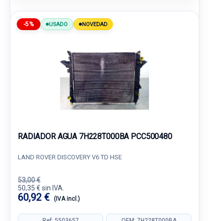
-5%
USADO
NOVEDAD
RADIADOR AGUA 7H228T000BA PCC500480
LAND ROVER DISCOVERY V6 TD HSE
53,00 €
50,35 € sin IVA.
60,92 €
(IVA incl.)
Ref: 5503657
OEM: 7H228T000BA