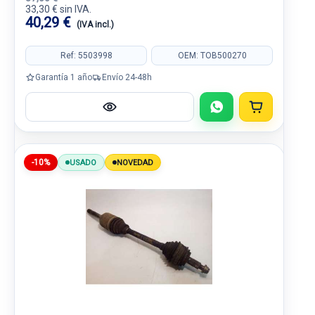
33,30 € sin IVA.
40,29 €
(IVA incl.)
Ref: 5503998
OEM: TOB500270
Garantía 1 año
Envío 24-48h
-10%
USADO
NOVEDAD