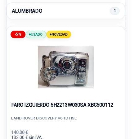
ALUMBRADO
1
-5%
USADO
NOVEDAD
FARO IZQUIERDO 5H2213W030SA XBC500112
LAND ROVER DISCOVERY V6 TD HSE
140,00 €
133,00 € sin IVA.