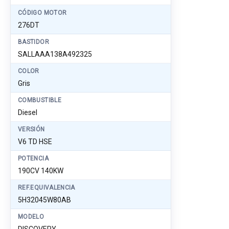
CÓDIGO MOTOR
276DT
BASTIDOR
SALLAAA138A492325
COLOR
Gris
COMBUSTIBLE
Diesel
VERSIÓN
V6 TD HSE
POTENCIA
190CV 140KW
REF.EQUIVALENCIA
5H32045W80AB
MODELO