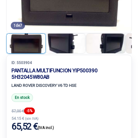
1
de
7
ID:
5503904
PANTALLA MULTIFUNCION YIP500390
5H32045W80AB
LAND ROVER DISCOVERY V6 TD HSE
En stock
57,00 €
-5%
54.15 €
(sin IVA)
65,52 €
(IVA incl.)