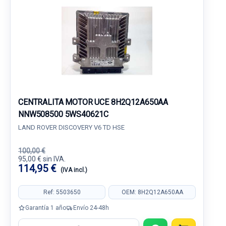
CENTRALITA MOTOR UCE 8H2Q12A650AA
NNW508500 5WS40621C
LAND ROVER DISCOVERY V6 TD HSE
100,00 €
95,00 € sin IVA.
114,95 €
(IVA incl.)
Ref: 5503650
OEM: 8H2Q12A650AA
Garantía 1 año
Envío 24-48h