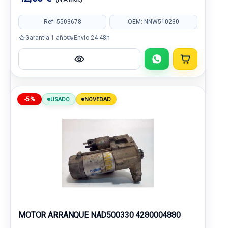
Ref: 5503678
OEM: NNW510230
Garantía 1 año
Envío 24-48h
-5%
USADO
NOVEDAD
MOTOR ARRANQUE NAD500330 4280004880