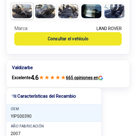
Marca:
LAND ROVER
Consultar el vehículo
Valdizarbe
4.6
★
★
★
★
★
Excelente
665 opiniones en
Características del Recambio
OEM
YIP500390
AÑO FABRICACIÓN
2007