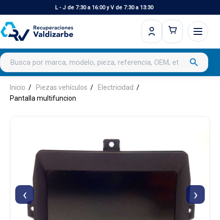
L - J de 7:30 a 16:00 y V de 7:30 a 13:30
Buscar productos
search
Inicio
Piezas vehículos
Electricidad
Pantalla multifuncion
‹
›