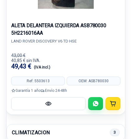
ALETA DELANTERA IZQUIERDA ASB780030
5H2216016AA
LAND ROVER DISCOVERY V6 TD HSE
43,00 €
40,85 € sin IVA.
49,43 €
(IVA incl.)
Ref: 5503613
OEM: ASB780030
Garantía 1 año
Envío 24-48h
CLIMATIZACION
3