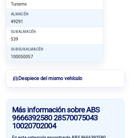
Turismo
ALMACÉN
49291
SUBALMACÉN
539
SUBSUBALMACÉN
100050057
Despiece del mismo vehículo
Más información sobre ABS
9666392580 28570075043
10020702004
En esta categoría encontrarás ABS 9666392580