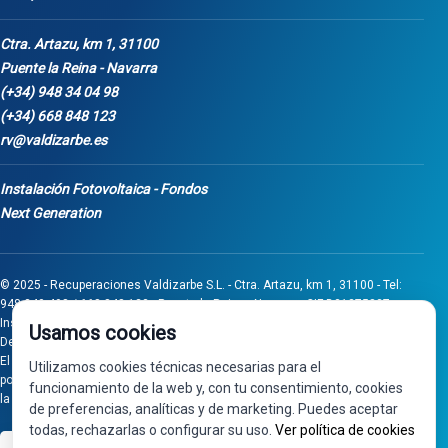
Ctra. Artazu, km 1, 31100
Puente la Reina - Navarra
(+34) 948 34 04 98
(+34) 668 848 123
rv@valdizarbe.es
Instalación Fotovoltaica - Fondos
Next Generation
© 2025 - Recuperaciones Valdizarbe S.L. - Ctra. Artazu, km 1, 31100 - Tel:
948 340 498 / 668 848 123 - Puente la Reina - Navarra - CIF B31275837.
Inscrita en el Registro Mercantil de Navarra, Tomo 32, Folio 75, Hoja 525.
Usamos cookies
Desarrollado por
Seintosoft
El proyecto de inversión "0011-0558-2024-000008" ha sido subvencionado
Utilizamos cookies técnicas necesarias para el
por Gobierno de Navarra al amparo de la convocatoria de 2024 de Ayudas a
funcionamiento de la web y, con tu consentimiento, cookies
la inversión en pymes industriales
de preferencias, analíticas y de marketing. Puedes aceptar
todas, rechazarlas o configurar su uso.
Ver política de cookies