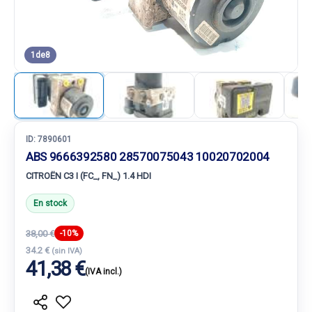
1
de
8
ID:
7890601
ABS 9666392580 28570075043 10020702004
CITROËN C3 I (FC_, FN_) 1.4 HDI
En stock
38,00 €
-10%
34.2 €
(sin IVA)
41,38 €
(IVA incl.)