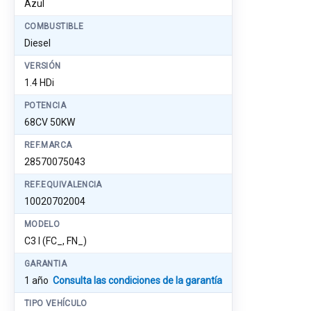
Azul
COMBUSTIBLE
Diesel
VERSIÓN
1.4 HDi
POTENCIA
68CV 50KW
REF.MARCA
28570075043
REF.EQUIVALENCIA
10020702004
MODELO
C3 I (FC_, FN_)
GARANTIA
1 año
Consulta las condiciones de la garantía
TIPO VEHÍCULO