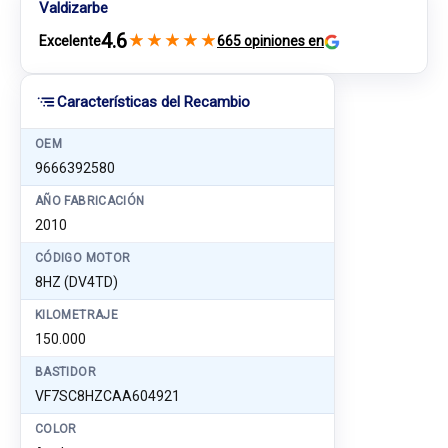
Valdizarbe
4.6
★
★
★
★
★
Excelente
665 opiniones en
Características del Recambio
OEM
9666392580
AÑO FABRICACIÓN
2010
CÓDIGO MOTOR
8HZ (DV4TD)
KILOMETRAJE
150.000
BASTIDOR
VF7SC8HZCAA604921
COLOR