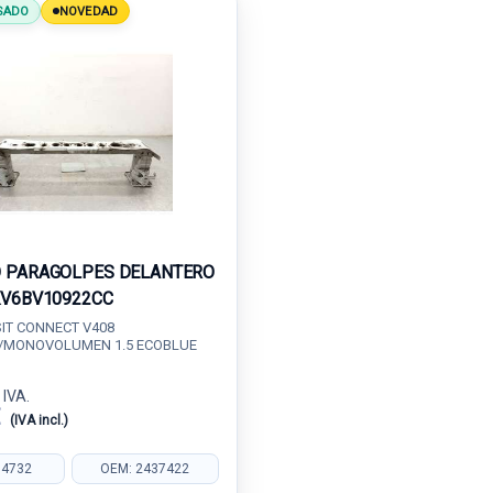
SADO
NOVEDAD
 PARAGOLPES DELANTERO
KV6BV10922CC
IT CONNECT V408
/MONOVOLUMEN 1.5 ECOBLUE
 IVA.
€
(IVA incl.)
04732
OEM: 2437422