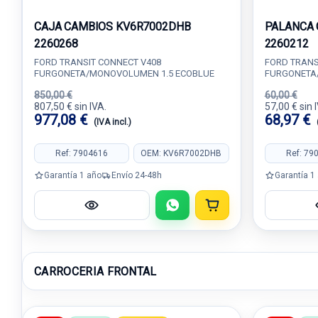
CAJA CAMBIOS KV6R7002DHB
PALANCA 
2260268
2260212
FORD TRANSIT CONNECT V408
FORD TRANS
FURGONETA/MONOVOLUMEN 1.5 ECOBLUE
FURGONETA
850,00 €
60,00 €
807,50 € sin IVA.
57,00 € sin 
977,08 €
68,97 €
(IVA incl.)
Ref: 7904616
OEM: KV6R7002DHB
Ref: 79
Garantía 1 año
Envío 24-48h
Garantía 1
CARROCERIA FRONTAL