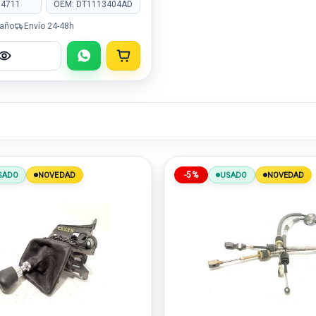
04711
OEM: DT1113404AD
 año
Envío 24-48h
-5%
SADO
NOVEDAD
USADO
NOVEDAD