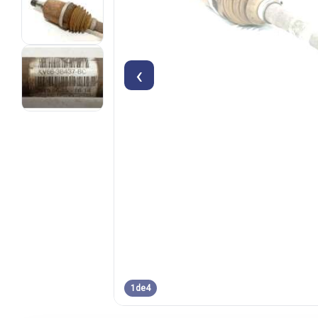
‹
1
de
4