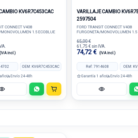
CAMBIO KV6R7C453CAC
VARILLAJE CAMBIO KV6R7
2597504
IT CONNECT V408
FORD TRANSIT CONNECT V408
/MONOVOLUMEN 1.5 ECOBLUE
FURGONETA/MONOVOLUMEN 1.5
65,00 €
IVA.
61,75 € sin IVA.
74,72 €
(IVA incl.)
(IVA incl.)
04702
OEM: KV6R7C453CAC
Ref: 7914608
OEM: K
 año
Envío 24-48h
Garantía 1 año
Envío 24-48h