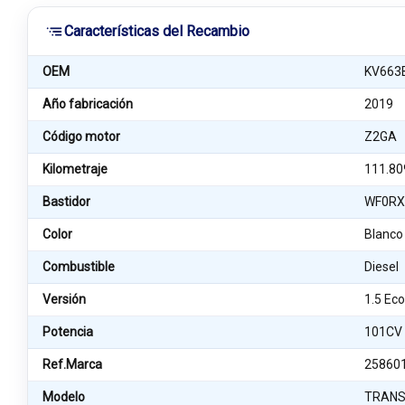
Características del Recambio
OEM
KV663
Año fabricación
2019
Código motor
Z2GA
Kilometraje
111.80
Bastidor
WF0RX
Color
Blanco
Combustible
Diesel
Versión
1.5 Ec
Potencia
101CV
Ref.Marca
25860
Modelo
TRANS