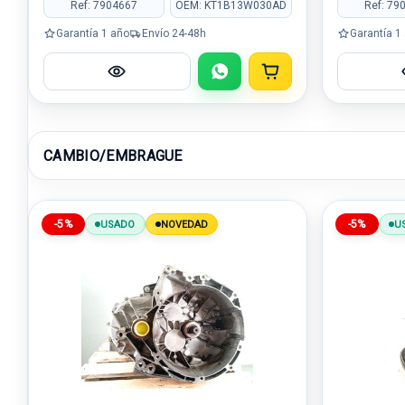
Ref: 7904667
OEM: KT1B13W030AD
Ref: 79
Garantía 1 año
Envío 24-48h
Garantía 1
CAMBIO/EMBRAGUE
-5%
-5%
USADO
NOVEDAD
U