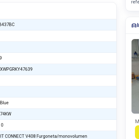
ref
B437BC
9
XWPGRKY47639
oBlue
 74KW
M
10
IT CONNECT V408 Furgoneta/monovolumen