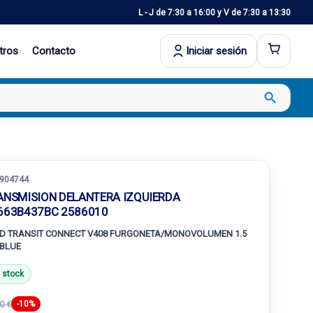
L - J de 7:30 a 16:00 y V de 7:30 a 13:30
tros
Contacto
Iniciar sesión
search
904744
ANSMISION DELANTERA IZQUIERDA
663B437BC 2586010
D TRANSIT CONNECT V408 FURGONETA/MONOVOLUMEN 1.5
BLUE
 stock
0 €
-10%