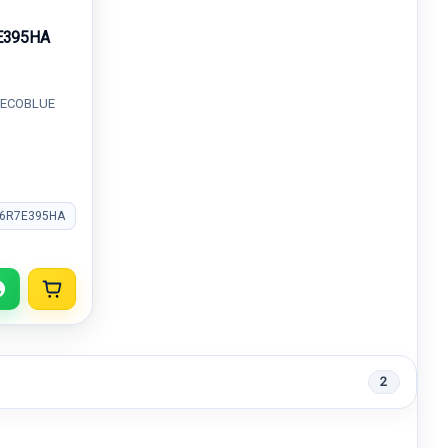
E395HA
 ECOBLUE
V6R7E395HA
2