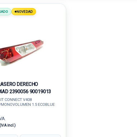
SADO
NOVEDAD
RASERO DERECHO
4AD 2390056 90019013
IT CONNECT V408
/MONOVOLUMEN 1.5 ECOBLUE
IVA.
(IVA incl.)