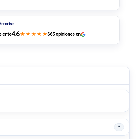
dizarbe
4.6
★
★
★
★
★
elente
665 opiniones en
2