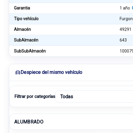
Garantia
1 año
Tipo vehículo
Furgon
Almacén
49291
SubAlmacén
643
SubSubAlmacén
10007
Despiece del mismo vehículo
Filtrar por categorías
ALUMBRADO