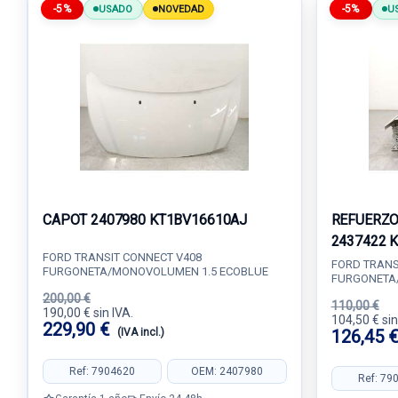
-5%
-5%
USADO
NOVEDAD
U
CAPOT 2407980 KT1BV16610AJ
REFUERZO
2437422 
FORD TRANSIT CONNECT V408
FORD TRANS
FURGONETA/MONOVOLUMEN 1.5 ECOBLUE
FURGONETA
200,00 €
110,00 €
190,00 € sin IVA.
104,50 € sin
229,90 €
(IVA incl.)
126,45 
Ref: 7904620
OEM: 2407980
Ref: 79