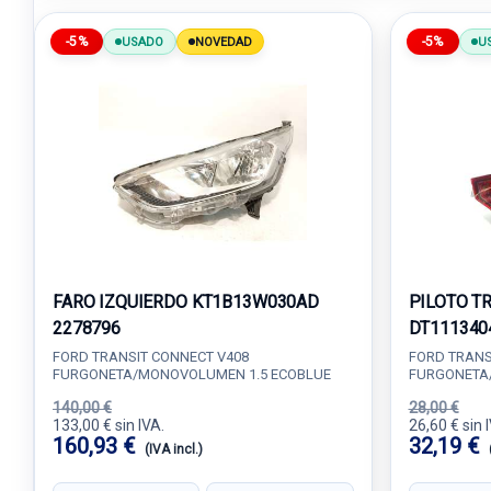
-5%
-5%
USADO
NOVEDAD
U
FARO IZQUIERDO KT1B13W030AD
PILOTO T
2278796
DT111340
FORD TRANSIT CONNECT V408
FORD TRANS
FURGONETA/MONOVOLUMEN 1.5 ECOBLUE
FURGONETA
140,00 €
28,00 €
133,00 € sin IVA.
26,60 € sin 
160,93 €
32,19 €
(IVA incl.)