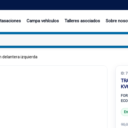
 tasaciones
Campa vehículos
Talleres asociados
Sobre noso
 delantera izquierda
ID:
7
TR
KV
FOR
ECO
En
90,0