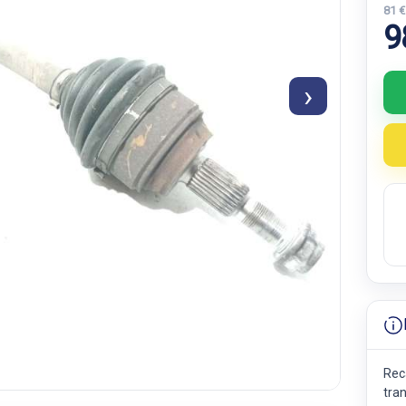
81 
9
›
Rec
tra