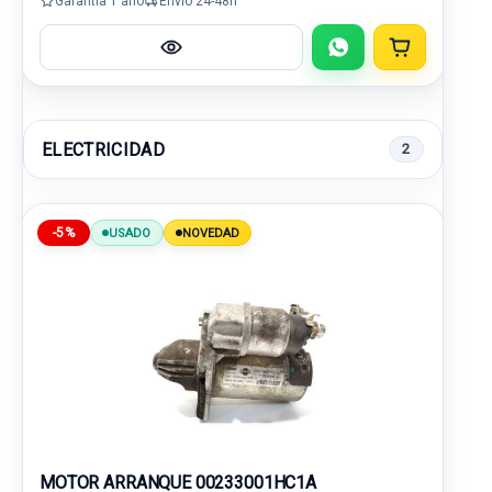
Garantía 1 año
Envío 24-48h
ELECTRICIDAD
2
-5%
USADO
NOVEDAD
MOTOR ARRANQUE 00233001HC1A