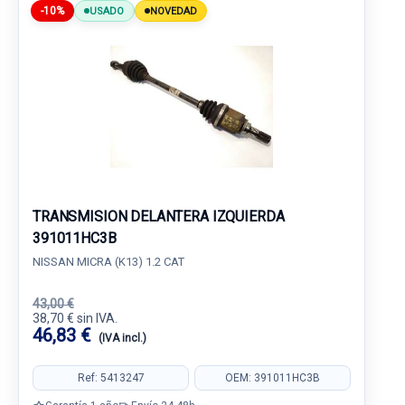
-10%
USADO
NOVEDAD
TRANSMISION DELANTERA IZQUIERDA
391011HC3B
NISSAN MICRA (K13) 1.2 CAT
43,00 €
38,70 € sin IVA.
46,83 €
(IVA incl.)
Ref: 5413247
OEM: 391011HC3B