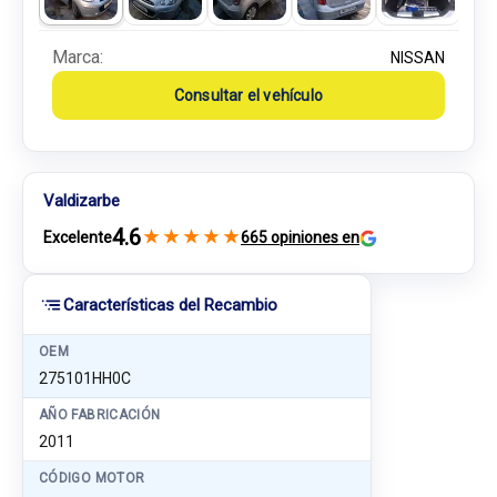
Marca:
NISSAN
Consultar el vehículo
Valdizarbe
4.6
★
★
★
★
★
Excelente
665 opiniones en
Características del Recambio
OEM
275101HH0C
AÑO FABRICACIÓN
2011
CÓDIGO MOTOR