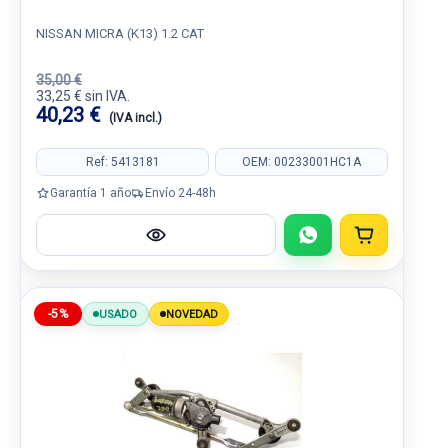
NISSAN MICRA (K13) 1.2 CAT
35,00 €
33,25 € sin IVA.
40,23 €
(IVA incl.)
Ref: 5413181
OEM: 00233001HC1A
Garantía 1 año
Envío 24-48h
-5%
USADO
NOVEDAD