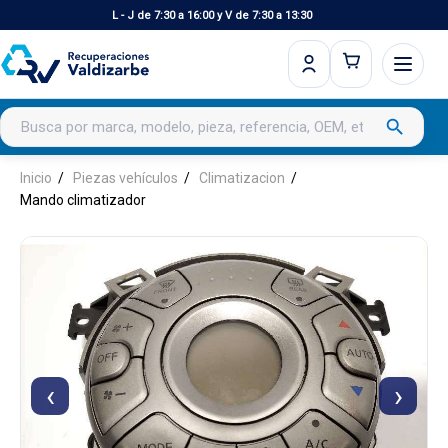
L - J de 7:30 a 16:00 y V de 7:30 a 13:30
Buscar productos
search
Inicio
Piezas vehículos
Climatizacion
Mando climatizador
‹
›