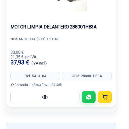
MOTOR LIMPIA DELANTERO 288001HB3A
NISSAN MICRA (K13) 1.2 CAT
33,00 €
31,35 € sin IVA.
37,93 €
(IVA incl.)
Ref: 5413184
OEM: 288001HB3A
Garantía 1 año
Envío 24-48h