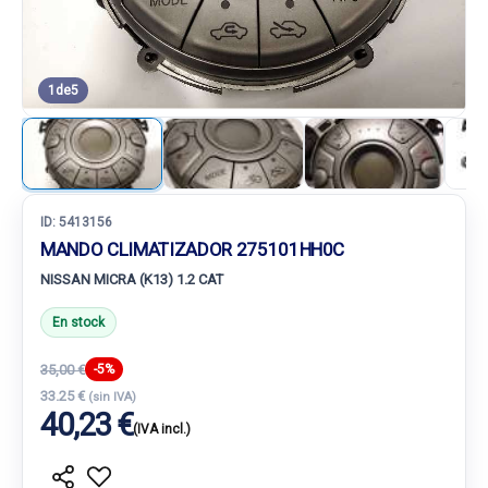
1
de
5
ID:
5413156
MANDO CLIMATIZADOR 275101HH0C
NISSAN MICRA (K13) 1.2 CAT
En stock
35,00 €
-5%
33.25 €
(sin IVA)
40,23 €
(IVA incl.)