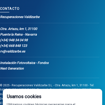
CONTACTO
Recuperaciones Valdizarbe
Ctra. Artazu, km 1, 31100
Puente la Reina - Navarra
(+34) 948 34 04 98
(+34) 668 848 123
rv@valdizarbe.es
Instalación Fotovoltaica - Fondos
Next Generation
© 2025 - Recuperaciones Valdizarbe S.L. - Ctra. Artazu, km 1, 31100 - Tel:
948 340 498 / 668 848 123 - Puente la Reina - Navarra - CIF B31275837.
Inscrita en el Registro Mercantil de Navarra, Tomo 32, Folio 75, Hoja 525.
Usamos cookies
Desarrollado por
Seintosoft
El proyecto de inversión "0011-0558-2024-000008" ha sido subvencionado
Utilizamos cookies técnicas necesarias para el