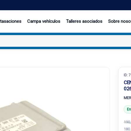
 tasaciones
Campa vehículos
Talleres asociados
Sobre noso
ID:
7
CE
02
MER
En
190,
180