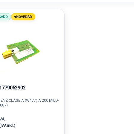
SADO
NOVEDAD
1779052902
NZ CLASE A (W177) A 200 MILD-
.087)
IVA.
(IVA incl.)