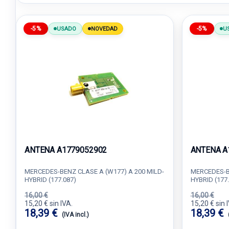
-5%
-5%
USADO
NOVEDAD
U
ANTENA A1779052902
ANTENA A
MERCEDES-BENZ CLASE A (W177) A 200 MILD-
MERCEDES-BE
HYBRID (177.087)
HYBRID (177
16,00 €
16,00 €
15,20 € sin IVA.
15,20 € sin 
18,39 €
18,39 €
(IVA incl.)