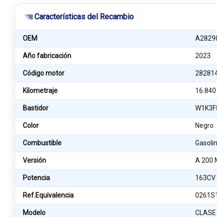
Características del Recambio
OEM
A2829
Año fabricación
2023
Código motor
28281
Kilometraje
16.840
Bastidor
W1K3F
Color
Negro
Combustible
Gasoli
Versión
A 200 
Potencia
163CV
Ref.Equivalencia
0261S
Modelo
CLASE