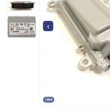
‹
1
de
4