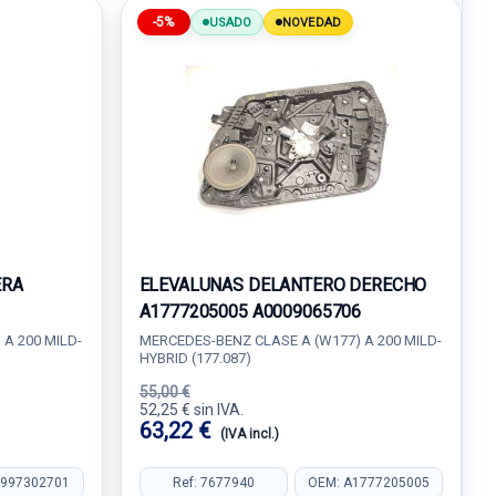
-5%
USADO
NOVEDAD
ERA
ELEVALUNAS DELANTERO DERECHO
A1777205005 A0009065706
A 200 MILD-
MERCEDES-BENZ CLASE A (W177) A 200 MILD-
HYBRID (177.087)
55,00 €
52,25 € sin IVA.
63,22 €
(IVA incl.)
0997302701
Ref: 7677940
OEM: A1777205005