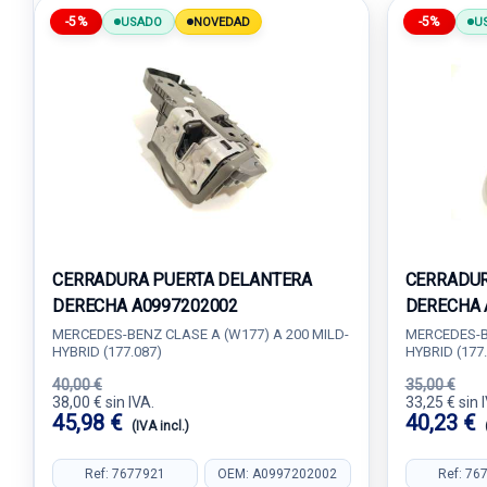
-5%
-5%
USADO
NOVEDAD
U
CERRADURA PUERTA DELANTERA
CERRADUR
DERECHA A0997202002
DERECHA 
MERCEDES-BENZ CLASE A (W177) A 200 MILD-
MERCEDES-BE
HYBRID (177.087)
HYBRID (177
40,00 €
35,00 €
38,00 € sin IVA.
33,25 € sin 
45,98 €
40,23 €
(IVA incl.)
Ref: 7677921
OEM: A0997202002
Ref: 76