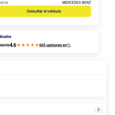
arca:
MERCEDES-BENZ
Consultar el vehículo
dizarbe
4.6
★
★
★
★
★
elente
665 opiniones en
2