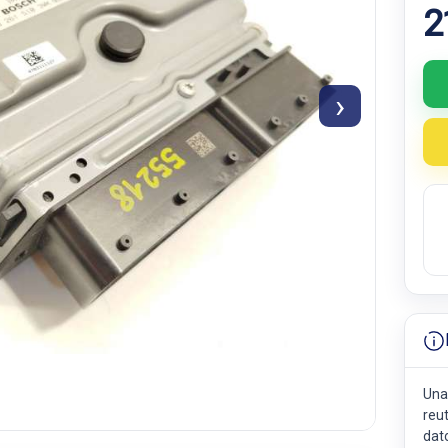
2
›
Una
reut
dat