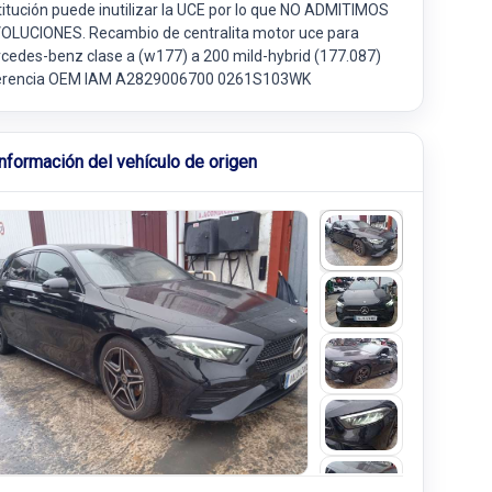
titución puede inutilizar la UCE por lo que NO ADMITIMOS
OLUCIONES. Recambio de centralita motor uce para
cedes-benz clase a (w177) a 200 mild-hybrid (177.087)
erencia OEM IAM A2829006700 0261S103WK
Información del vehículo de origen