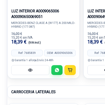
LUZ INTERIOR A0009065006
LUZ INTE
A00090650069051
A0009064
MERCEDES-BENZ CLASE A (W177) A 200 MILD-
MERCEDES-BE
HYBRID (177.087)
HYBRID (177
16,00 €
16,00 €
15,20 € sin IVA.
15,20 € sin 
18,39 €
18,39 €
(IVA incl.)
Ref: 7685839
OEM: A0009065006
Ref: 76
Garantía 1 año
Envío 24-48h
Garantía 1
CARROCERIA LATERALES