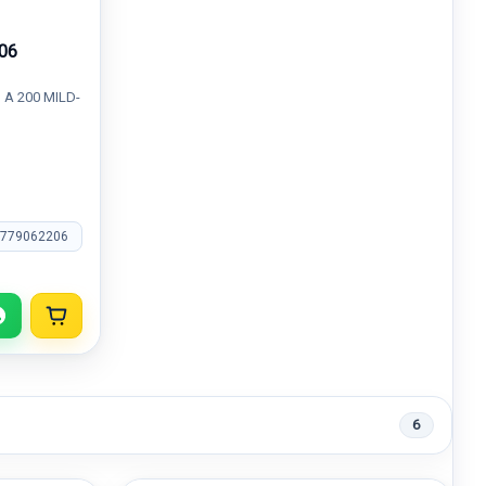
06
A 200 MILD-
1779062206
6