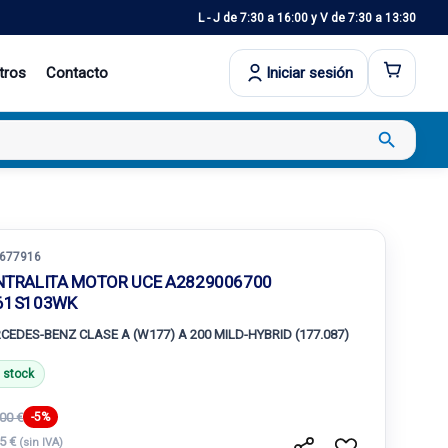
L - J de 7:30 a 16:00 y V de 7:30 a 13:30
tros
Contacto
Iniciar sesión
search
677916
NTRALITA MOTOR UCE A2829006700
61S103WK
CEDES-BENZ CLASE A (W177) A 200 MILD-HYBRID (177.087)
 stock
00 €
-5%
.5 €
(sin IVA)