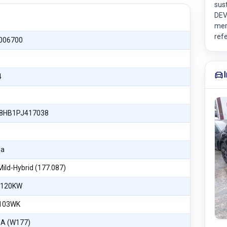
sus
DEV
mer
ref
006700
4
8HB1PJ417038
na
Mild-Hybrid (177.087)
 120KW
103WK
 A (W177)