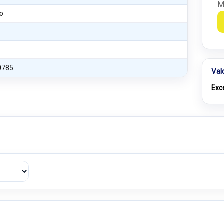
M
o
0785
Val
Exc