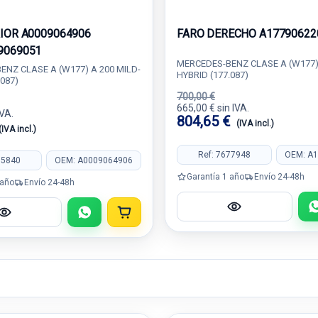
RIOR A0009064906
FARO DERECHO A17790622
9069051
MERCEDES-BENZ CLASE A (W177) 
NZ CLASE A (W177) A 200 MILD-
HYBRID (177.087)
.087)
700,00 €
665,00 € sin IVA.
IVA.
804,65 €
(IVA incl.)
(IVA incl.)
Ref: 7677948
OEM: A
85840
OEM: A0009064906
Garantía 1 año
Envío 24-48h
 año
Envío 24-48h