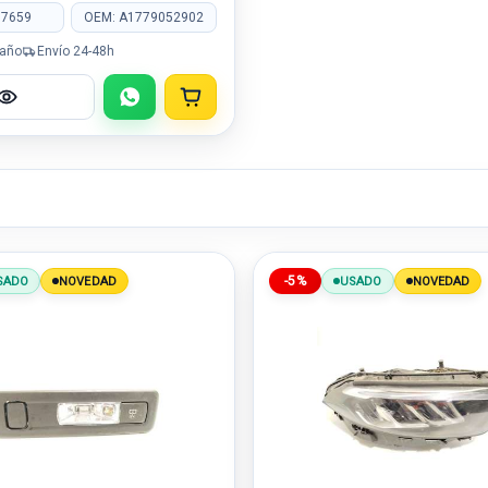
87659
OEM: A1779052902
 año
Envío 24-48h
-5%
SADO
NOVEDAD
USADO
NOVEDAD