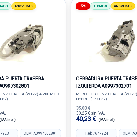
-5%
SADO
NOVEDAD
USADO
NOVEDAD
A PUERTA TRASERA
CERRADURA PUERTA TRAS
A0997302801
IZQUIERDA A0997302701
NZ CLASE A (W177) A 200 MILD-
MERCEDES-BENZ CLASE A (W177) 
.087)
HYBRID (177.087)
35,00 €
IVA.
33,25 € sin IVA.
40,23 €
(IVA incl.)
(IVA incl.)
77923
OEM: A0997302801
Ref: 7677924
OEM: A