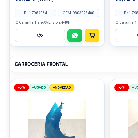
Ref: 7989964
OEM: 9803928480
Ref: 79
Garantía 1 año
Envío 24-48h
Garantía 1
CARROCERIA FRONTAL
-5%
-5%
USADO
NOVEDAD
U