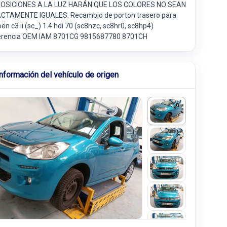
OSICIONES A LA LUZ HARÁN QUE LOS COLORES NO SEAN
CTAMENTE IGUALES. Recambio de porton trasero para
oën c3 ii (sc_) 1.4 hdi 70 (sc8hzc, sc8hr0, sc8hp4)
erencia OEM IAM 8701CG 9815687780 8701CH
Información del vehículo de origen