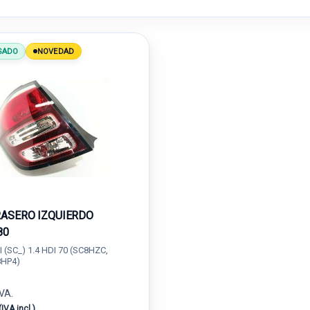
SADO
NOVEDAD
RASERO IZQUIERDO
80
I (SC_) 1.4 HDI 70 (SC8HZC,
8HP4)
IVA.
(IVA incl.)