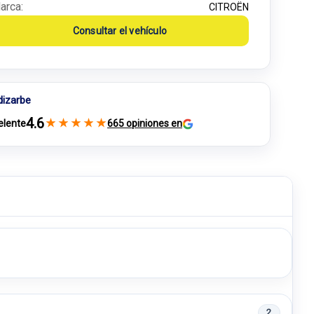
arca:
CITROËN
Consultar el vehículo
dizarbe
4.6
★
★
★
★
★
elente
665 opiniones en
2