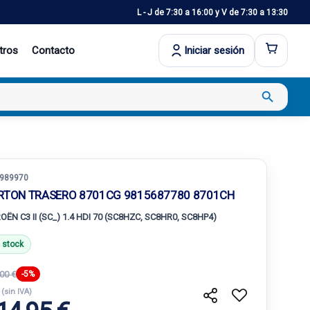
L - J de 7:30 a 16:00 y V de 7:30 a 13:30
tros
Contacto
Iniciar sesión
search
989970
RTON TRASERO 8701CG 9815687780 8701CH
OËN C3 II (SC_) 1.4 HDI 70 (SC8HZC, SC8HR0, SC8HP4)
 stock
00 €
-5%
€
(sin IVA)