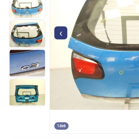
‹
1
de
6