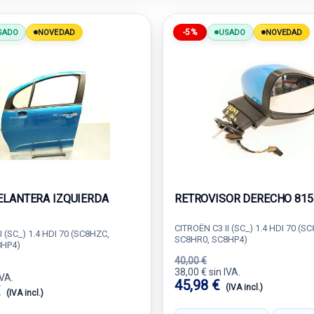
-5%
SADO
NOVEDAD
USADO
NOVEDAD
ELANTERA IZQUIERDA
RETROVISOR DERECHO 81
CITROËN C3 II (SC_) 1.4 HDI 70 (S
I (SC_) 1.4 HDI 70 (SC8HZC,
SC8HR0, SC8HP4)
8HP4)
40,00 €
38,00 € sin IVA.
IVA.
45,98 €
€
(IVA incl.)
(IVA incl.)