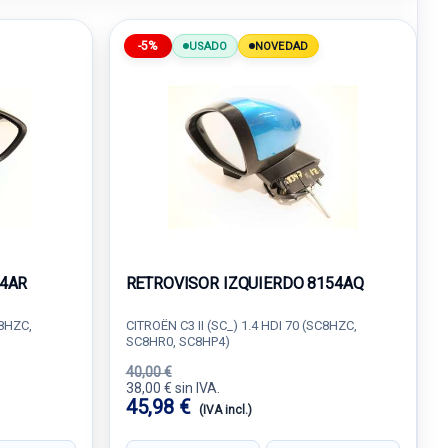
-5%
USADO
NOVEDAD
54AR
RETROVISOR IZQUIERDO 8154AQ
C8HZC,
CITROËN C3 II (SC_) 1.4 HDI 70 (SC8HZC,
SC8HR0, SC8HP4)
40,00 €
38,00 € sin IVA.
45,98 €
(IVA incl.)