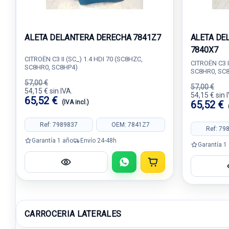
ALETA DELANTERA DERECHA 7841Z7
ALETA DE
7840X7
CITROËN C3 II (SC_) 1.4 HDI 70 (SC8HZC,
CITROËN C3 I
SC8HR0, SC8HP4)
SC8HR0, SC
57,00 €
57,00 €
54,15 € sin IVA.
54,15 € sin 
65,52 €
(IVA incl.)
65,52 €
Ref: 7989837
OEM: 7841Z7
Ref: 79
Garantía 1 año
Envío 24-48h
Garantía 1
CARROCERIA LATERALES