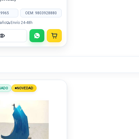
89965
OEM: 9803928880
 año
Envío 24-48h
SADO
NOVEDAD