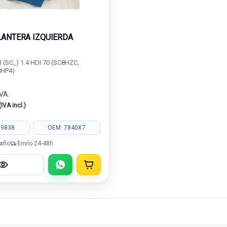
LANTERA IZQUIERDA
I (SC_) 1.4 HDI 70 (SC8HZC,
8HP4)
IVA.
(IVA incl.)
89838
OEM: 7840X7
 año
Envío 24-48h