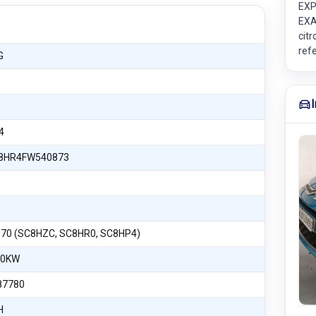
EXP
EXA
citr
ref
G
4
8HR4FW540873
i 70 (SC8HZC, SC8HR0, SC8HP4)
50KW
87780
H