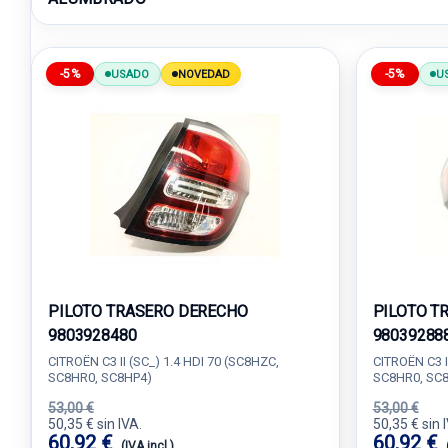
-5%
-5%
USADO
NOVEDAD
U
PILOTO TRASERO DERECHO
PILOTO T
9803928480
98039288
CITROËN C3 II (SC_) 1.4 HDI 70 (SC8HZC,
CITROËN C3 I
SC8HR0, SC8HP4)
SC8HR0, SC
53,00 €
53,00 €
50,35 € sin IVA.
50,35 € sin 
60,92 €
60,92 €
(IVA incl.)