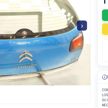
1
›
COM
LOS
SU 
NEC