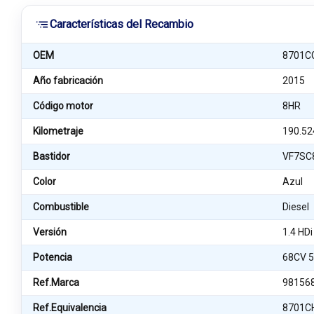
Características del Recambio
OEM
8701C
Año fabricación
2015
Código motor
8HR
Kilometraje
190.52
Bastidor
VF7SC
Color
Azul
Combustible
Diesel
Versión
1.4 HD
Potencia
68CV 
Ref.Marca
98156
Ref.Equivalencia
8701C