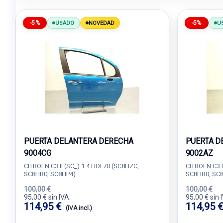
-5%
-5%
USADO
NOVEDAD
U
PUERTA DELANTERA DERECHA
PUERTA D
9004CG
9002AZ
CITROËN C3 II (SC_) 1.4 HDI 70 (SC8HZC,
CITROËN C3 I
SC8HR0, SC8HP4)
SC8HR0, SC
100,00 €
100,00 €
95,00 € sin IVA.
95,00 € sin 
114,95 €
114,95 
(IVA incl.)