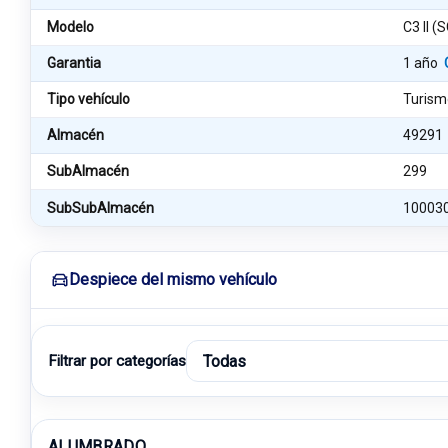
Modelo
C3 II (
Garantia
1 año
Tipo vehículo
Turism
Almacén
49291
SubAlmacén
299
SubSubAlmacén
10003
Despiece del mismo vehículo
Filtrar por categorías
ALUMBRADO