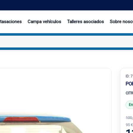
 tasaciones
Campa vehículos
Talleres asociados
Sobre noso
ID:
7
PO
CITR
En
100,
95 