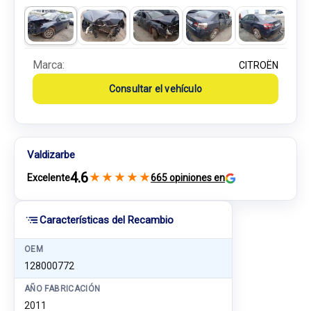
Marca:
CITROËN
Consultar el vehículo
Valdizarbe
4.6
★
★
★
★
★
Excelente
665 opiniones en
Características del Recambio
OEM
128000772
AÑO FABRICACIÓN
2011