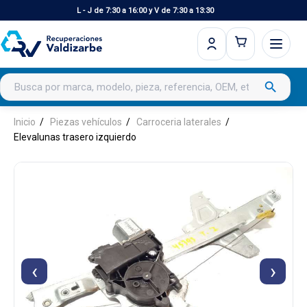
L - J de 7:30 a 16:00 y V de 7:30 a 13:30
Buscar productos
search
Inicio
Piezas vehículos
Carroceria laterales
Elevalunas trasero izquierdo
‹
›