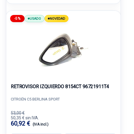
-5%
USADO
NOVEDAD
RETROVISOR IZQUIERDO 8154CT 96721911T4
CITROËN C5 BERLINA SPORT
53,00 €
50,35 € sin IVA.
60,92 €
(IVA incl.)