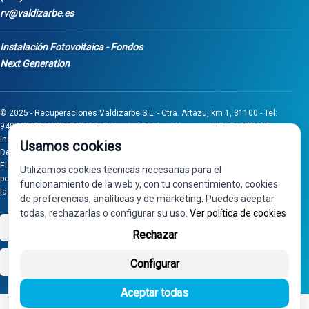
rv@valdizarbe.es
Instalación Fotovoltaica - Fondos
Next Generation
© 2025 - Recuperaciones Valdizarbe S.L. - Ctra. Artazu, km 1, 31100 - Tel:
948 340 498 / 668 848 123 - Puente la Reina - Navarra - CIF B31275837.
Inscrita en el Registro Mercantil de Navarra, Tomo 32, Folio 75, Hoja 525.
Usamos cookies
Desarrollado por
Seintosoft
El proyecto de inversión "0011-0558-2024-000008" ha sido subvencionado
Utilizamos cookies técnicas necesarias para el
por Gobierno de Navarra al amparo de la convocatoria de 2024 de Ayudas a
funcionamiento de la web y, con tu consentimiento, cookies
la inversión en pymes industriales
de preferencias, analíticas y de marketing. Puedes aceptar
todas, rechazarlas o configurar su uso.
Ver política de cookies
VISA
PayPal
Rechazar
bizum
Configurar
Aceptar todas