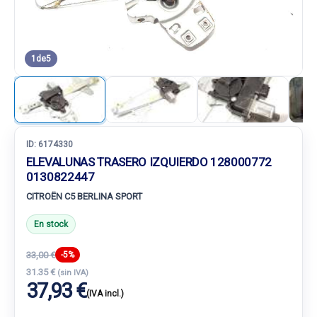
1
de
5
ID:
6174330
ELEVALUNAS TRASERO IZQUIERDO 128000772
0130822447
CITROËN C5 BERLINA SPORT
En stock
33,00 €
-5%
31.35 €
(sin IVA)
37,93 €
(IVA incl.)