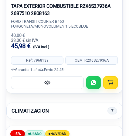
TAPA EXTERIOR COMBUSTIBLE R2X6S27936A
2687510 2808163
FORD TRANSIT COURIER B460
FURGONETA/MONOVOLUMEN 1.5 ECOBLUE
40,00 €
38,00 € sin IVA.
45,98 €
(IVA incl.)
Ref: 7968139
OEM: R2X6S27936A
Garantía 1 año
Envío 24-48h
CLIMATIZACION
7
-5%
USADO
NOVEDAD