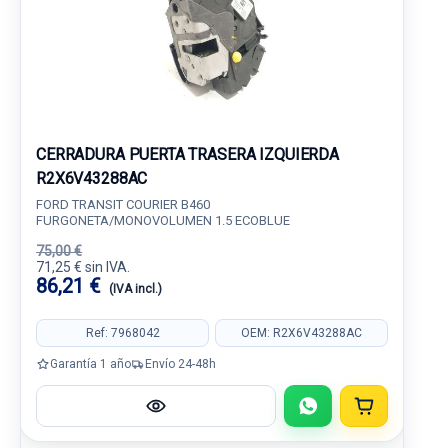
CERRADURA PUERTA TRASERA IZQUIERDA
R2X6V43288AC
FORD TRANSIT COURIER B460
FURGONETA/MONOVOLUMEN 1.5 ECOBLUE
75,00 €
71,25 € sin IVA.
86,21 €
(IVA incl.)
Ref: 7968042
OEM: R2X6V43288AC
Garantía 1 año
Envío 24-48h