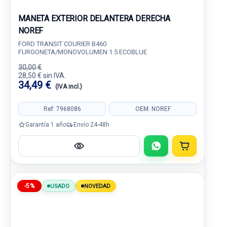
MANETA EXTERIOR DELANTERA DERECHA
NOREF
FORD TRANSIT COURIER B460
FURGONETA/MONOVOLUMEN 1.5 ECOBLUE
30,00 €
28,50 € sin IVA.
34,49 €
(IVA incl.)
Ref: 7968086
OEM: NOREF
Garantía 1 año
Envío 24-48h
-5%
USADO
NOVEDAD