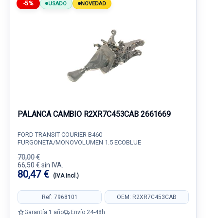
-5%
USADO
NOVEDAD
PALANCA CAMBIO R2XR7C453CAB 2661669
FORD TRANSIT COURIER B460
FURGONETA/MONOVOLUMEN 1.5 ECOBLUE
70,00 €
66,50 € sin IVA.
80,47 €
(IVA incl.)
Ref: 7968101
OEM: R2XR7C453CAB
Garantía 1 año
Envío 24-48h