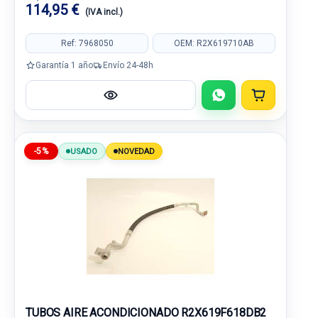
114,95 €
(IVA incl.)
Ref: 7968050
OEM: R2X619710AB
Garantía 1 año
Envío 24-48h
-5%
USADO
NOVEDAD
TUBOS AIRE ACONDICIONADO R2X619F618DB2