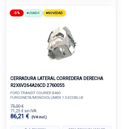
-5%
USADO
NOVEDAD
CERRADURA LATERAL CORREDERA DERECHA
R2X6V264A26CD 2760055
FORD TRANSIT COURIER B460
FURGONETA/MONOVOLUMEN 1.5 ECOBLUE
75,00 €
71,25 € sin IVA.
86,21 €
(IVA incl.)