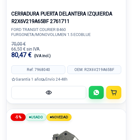
CERRADURA PUERTA DELANTERA IZQUIERDA
R2X6V219A65BF 2761711
FORD TRANSIT COURIER B460
FURGONETA/MONOVOLUMEN 1.5 ECOBLUE
70,00 €
66,50 € sin IVA.
80,47 €
(IVA incl.)
Ref: 7968040
OEM: R2X6V219A65BF
Garantía 1 año
Envío 24-48h
-5%
USADO
NOVEDAD