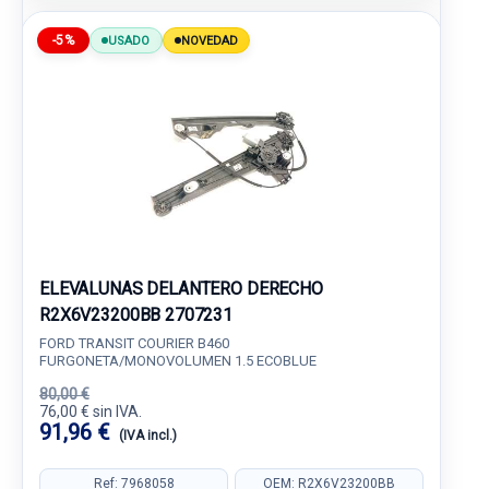
-5%
USADO
NOVEDAD
ELEVALUNAS DELANTERO DERECHO
R2X6V23200BB 2707231
FORD TRANSIT COURIER B460
FURGONETA/MONOVOLUMEN 1.5 ECOBLUE
80,00 €
76,00 € sin IVA.
91,96 €
(IVA incl.)
Ref: 7968058
OEM: R2X6V23200BB