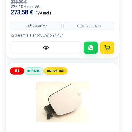
238,00 €
226,10 € sin IVA.
273,58 €
(IVA incl.)
Ref: 7968127
OEM: 2835400
Garantía 1 año
Envío 24-48h
-5%
USADO
NOVEDAD