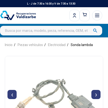
L - J de 7:30 a 16:00 y V de 7:30 a 13:30
Buscar productos
search
Inicio
Piezas vehículos
Electricidad
Sonda lambda
‹
›