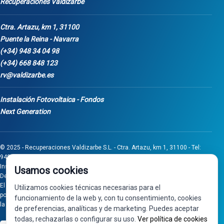
Recuperaciones Valdizarbe
Ctra. Artazu, km 1, 31100
Puente la Reina - Navarra
(+34) 948 34 04 98
(+34) 668 848 123
rv@valdizarbe.es
Instalación Fotovoltaica - Fondos
Next Generation
© 2025 - Recuperaciones Valdizarbe S.L. - Ctra. Artazu, km 1, 31100 - Tel:
948 340 498 / 668 848 123 - Puente la Reina - Navarra - CIF B31275837.
Inscrita en el Registro Mercantil de Navarra, Tomo 32, Folio 75, Hoja 525.
Usamos cookies
Desarrollado por
Seintosoft
El proyecto de inversión "0011-0558-2024-000008" ha sido subvencionado
Utilizamos cookies técnicas necesarias para el
por Gobierno de Navarra al amparo de la convocatoria de 2024 de Ayudas a
funcionamiento de la web y, con tu consentimiento, cookies
la inversión en pymes industriales
de preferencias, analíticas y de marketing. Puedes aceptar
todas, rechazarlas o configurar su uso.
Ver política de cookies