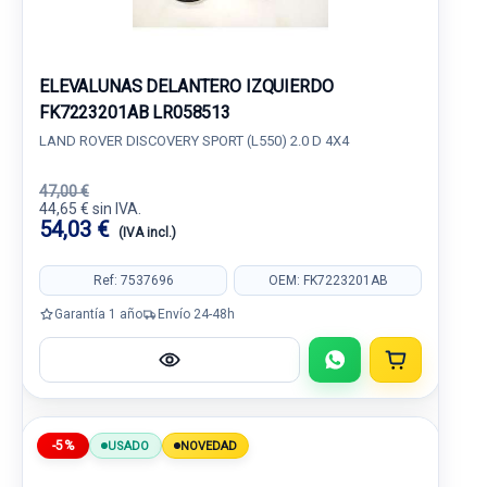
ELEVALUNAS DELANTERO IZQUIERDO
FK7223201AB LR058513
LAND ROVER DISCOVERY SPORT (L550) 2.0 D 4X4
47,00 €
44,65 € sin IVA.
54,03 €
(IVA incl.)
Ref: 7537696
OEM: FK7223201AB
Garantía 1 año
Envío 24-48h
-5%
USADO
NOVEDAD