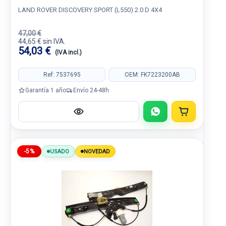
LAND ROVER DISCOVERY SPORT (L550) 2.0 D 4X4
47,00 €
44,65 € sin IVA.
54,03 €
(IVA incl.)
Ref: 7537695
OEM: FK7223200AB
Garantía 1 año
Envío 24-48h
-5%
USADO
NOVEDAD