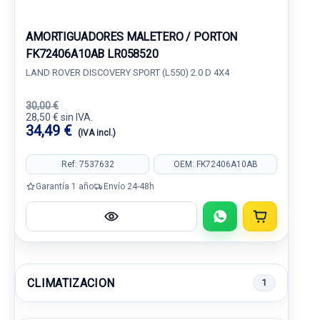
AMORTIGUADORES MALETERO / PORTON
FK72406A10AB LR058520
LAND ROVER DISCOVERY SPORT (L550) 2.0 D 4X4
30,00 €
28,50 € sin IVA.
34,49 €
(IVA incl.)
Ref: 7537632
OEM: FK72406A10AB
Garantía 1 año
Envío 24-48h
CLIMATIZACION
1