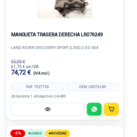
MANGUETA TRASERA DERECHA LR076249
LAND ROVER DISCOVERY SPORT (L550) 2.0 D 4X4
65,00 €
61,75 € sin IVA.
74,72 €
(IVA incl.)
Ref: 7537730
OEM: LR076249
Garantía 1 año
Envío 24-48h
-5%
USADO
NOVEDAD