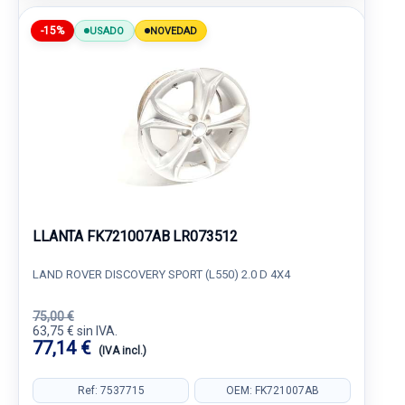
-15%
USADO
NOVEDAD
LLANTA FK721007AB LR073512
LAND ROVER DISCOVERY SPORT (L550) 2.0 D 4X4
75,00 €
63,75 € sin IVA.
77,14 €
(IVA incl.)
Ref: 7537715
OEM: FK721007AB