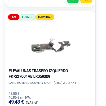
-5%
USADO
NOVEDAD
ELEVALUNAS TRASERO IZQUIERDO
FK7227001AB LR059009
LAND ROVER DISCOVERY SPORT (L550) 2.0 D 4X4
43,00 €
40,85 € sin IVA.
49,43 €
(IVA incl.)