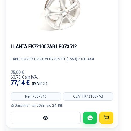
LLANTA FK721007AB LR073512
LAND ROVER DISCOVERY SPORT (L550) 2.0 D 4X4
75,00 €
63,75 € sin IVA.
77,14 €
(IVA incl.)
Ref: 7537713
OEM: FK721007AB
Garantía 1 año
Envío 24-48h