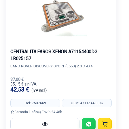
CENTRALITA FAROS XENON A71154400DG
LR025157
LAND ROVER DISCOVERY SPORT (L550) 2.0 D 4X4
37,00 €
35,15 € sin IVA.
42,53 €
(IVA incl.)
Ref: 7537669
OEM: A71154400DG
Garantía 1 año
Envío 24-48h