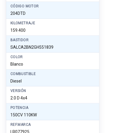
CÓDIGO MOTOR
204DTD
KILOMETRAJE
159.400
BASTIDOR
SALCA2BN2GH551839
COLOR
Blanco
COMBUSTIBLE
Diesel
VERSIÓN
2.0 D 4x4
POTENCIA
150CV 110KW
REF.MARCA
LR077925