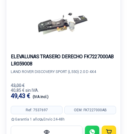
ELEVALUNAS TRASERO DERECHO FK7227000AB
LR059008
LAND ROVER DISCOVERY SPORT (L550) 2.0 D 4X4
43,00 €
40,85 € sin IVA.
49,43 €
(IVA incl.)
Ref: 7537697
OEM: FK7227000AB
Garantía 1 año
Envío 24-48h