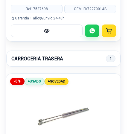
Ref: 7537698
OEM: FK7227001AB
Garantía 1 año
Envío 24-48h
CARROCERIA TRASERA
1
-5%
USADO
NOVEDAD