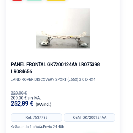
PANEL FRONTAL GK7200124AA LR075398
LR084656
LAND ROVER DISCOVERY SPORT (L550) 2.0 D 4X4
220,00 €
209,00 € sin IVA.
252,89 €
(IVA incl.)
Ref: 7537739
OEM: GK7200124AA
Garantía 1 año
Envío 24-48h