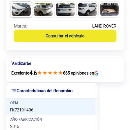
Marca:
LAND ROVER
Consultar el vehículo
Valdizarbe
4.6
★
★
★
★
★
Excelente
665 opiniones en
Características del Recambio
OEM
FK7219H406
AÑO FABRICACIÓN
2015