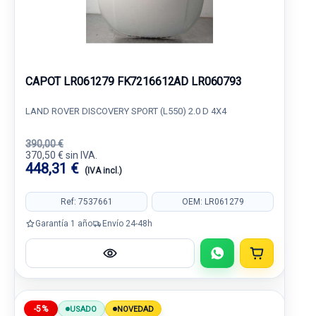
CAPOT LR061279 FK7216612AD LR060793
LAND ROVER DISCOVERY SPORT (L550) 2.0 D 4X4
390,00 €
370,50 € sin IVA.
448,31 €
(IVA incl.)
Ref: 7537661
OEM: LR061279
Garantía 1 año
Envío 24-48h
-5%
USADO
NOVEDAD