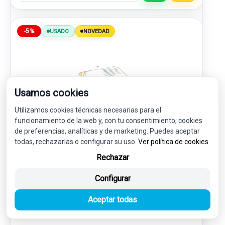
-5%
USADO
NOVEDAD
Usamos cookies
Utilizamos cookies técnicas necesarias para el
funcionamiento de la web y, con tu consentimiento, cookies
de preferencias, analíticas y de marketing. Puedes aceptar
todas, rechazarlas o configurar su uso.
Ver política de cookies
CENTRALITA FAROS XENON A71154402HQ
LR082270
Rechazar
LAND ROVER DISCOVERY SPORT (L550) 2.0 D 4X4
Configurar
40,00 €
Aceptar todas
38,00 € sin IVA.
45,98 €
(IVA incl.)