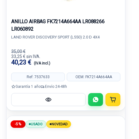
ANILLO AIRBAG FK7214A664AA LR088266
LR060892
LAND ROVER DISCOVERY SPORT (L550) 2.0 D 4X4
35,00 €
33,25 € sin IVA.
40,23 €
(IVA incl.)
Ref: 7537633
OEM: FK7214A664AA
Garantía 1 año
Envío 24-48h
-5%
USADO
NOVEDAD