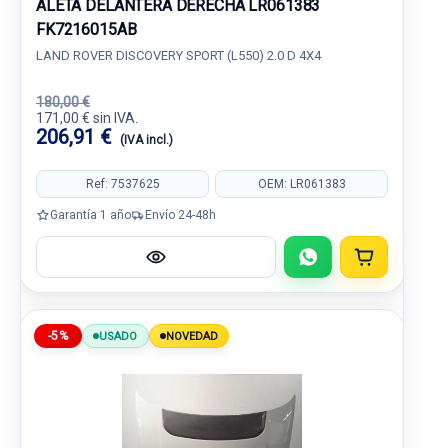
ALETA DELANTERA DERECHA LR061383
FK7216015AB
LAND ROVER DISCOVERY SPORT (L550) 2.0 D 4X4
180,00 €
171,00 € sin IVA.
206,91 €
(IVA incl.)
Ref: 7537625
OEM: LR061383
Garantía 1 año
Envío 24-48h
-5%
USADO
NOVEDAD