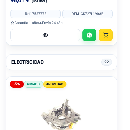
98,01 €
(IVA incl.)
Ref: 7537778
OEM: GK727L190AB
Garantía 1 año
Envío 24-48h
ELECTRICIDAD
22
-5%
USADO
NOVEDAD