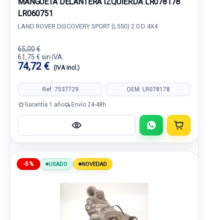
MANGUETA DELANTERA IZQUIERDA LR078178
LR060751
LAND ROVER DISCOVERY SPORT (L550) 2.0 D 4X4
65,00 €
61,75 € sin IVA.
74,72 €
(IVA incl.)
Ref: 7537729
OEM: LR078178
Garantía 1 año
Envío 24-48h
-5%
USADO
NOVEDAD