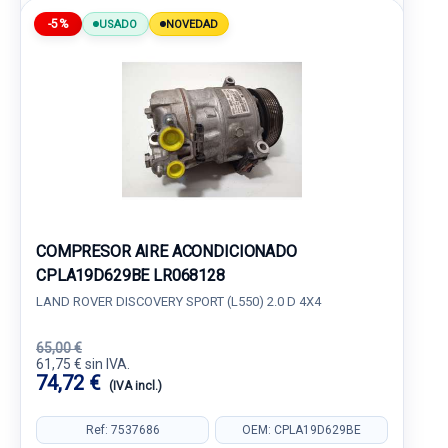
-5%
USADO
NOVEDAD
COMPRESOR AIRE ACONDICIONADO
CPLA19D629BE LR068128
LAND ROVER DISCOVERY SPORT (L550) 2.0 D 4X4
65,00 €
61,75 € sin IVA.
74,72 €
(IVA incl.)
Ref: 7537686
OEM: CPLA19D629BE