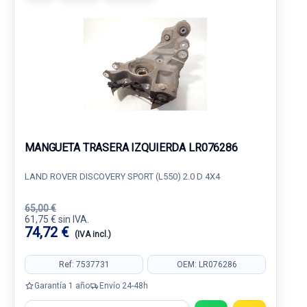
MANGUETA TRASERA IZQUIERDA LR076286
LAND ROVER DISCOVERY SPORT (L550) 2.0 D 4X4
65,00 €
61,75 € sin IVA.
74,72 €
(IVA incl.)
Ref: 7537731
OEM: LR076286
Garantía 1 año
Envío 24-48h