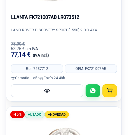
LLANTA FK721007AB LR073512
LAND ROVER DISCOVERY SPORT (L550) 2.0 D 4X4
75,00 €
63,75 € sin IVA.
77,14 €
(IVA incl.)
Ref: 7537712
OEM: FK721007AB
Garantía 1 año
Envío 24-48h
-15%
USADO
NOVEDAD