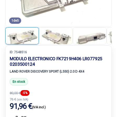
1
de
5
ID:
7548516
MODULO ELECTRONICO FK7219H406 LR077925
0203500124
LAND ROVER DISCOVERY SPORT (L550) 2.0 D 4X4
En stock
80,00 €
-5%
76 €
(sin IVA)
91,96 €
(IVA incl.)