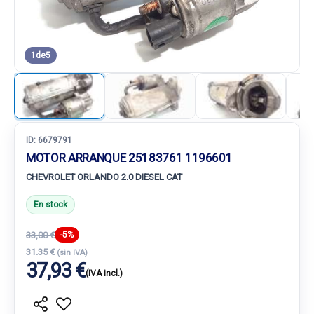
1
de
5
ID:
6679791
MOTOR ARRANQUE 25183761 1196601
CHEVROLET ORLANDO 2.0 DIESEL CAT
En stock
33,00 €
-5%
31.35 €
(sin IVA)
37,93 €
(IVA incl.)