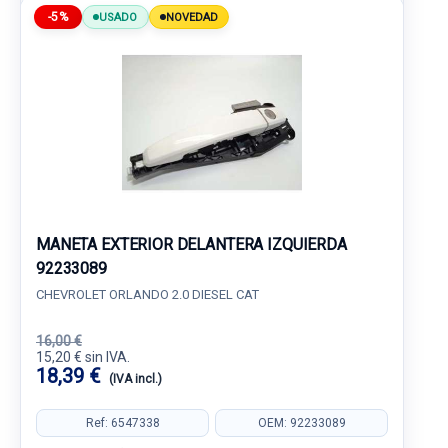
-5%
USADO
NOVEDAD
MANETA EXTERIOR DELANTERA IZQUIERDA
92233089
CHEVROLET ORLANDO 2.0 DIESEL CAT
16,00 €
15,20 € sin IVA.
18,39 €
(IVA incl.)
Ref: 6547338
OEM: 92233089