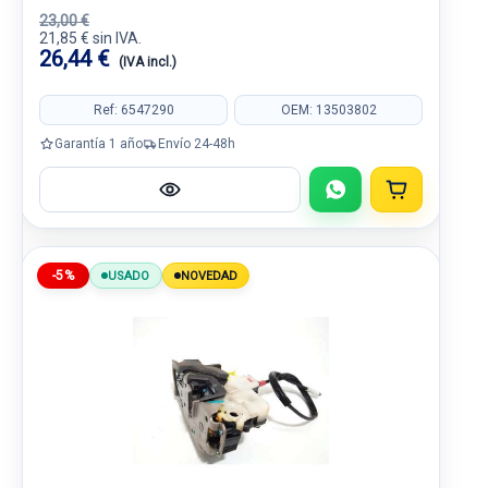
23,00 €
21,85 € sin IVA.
26,44 €
(IVA incl.)
Ref: 6547290
OEM: 13503802
Garantía 1 año
Envío 24-48h
-5%
USADO
NOVEDAD