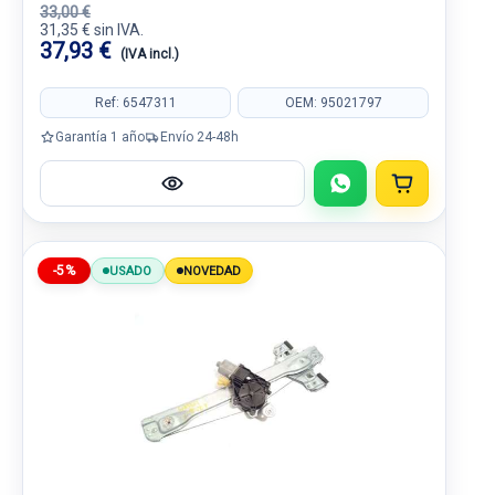
33,00 €
31,35 € sin IVA.
37,93 €
(IVA incl.)
Ref: 6547311
OEM: 95021797
Garantía 1 año
Envío 24-48h
-5%
USADO
NOVEDAD