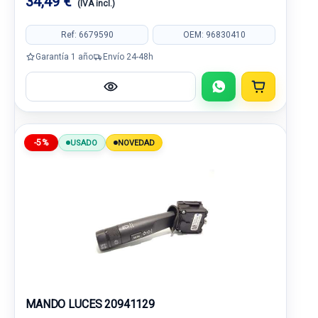
34,49 €
(IVA incl.)
Ref: 6679590
OEM: 96830410
Garantía 1 año
Envío 24-48h
-5%
USADO
NOVEDAD
MANDO LUCES 20941129