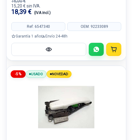
16,00 €
15,20 € sin IVA.
18,39 €
(IVA incl.)
Ref: 6547340
OEM: 92233089
Garantía 1 año
Envío 24-48h
-5%
USADO
NOVEDAD