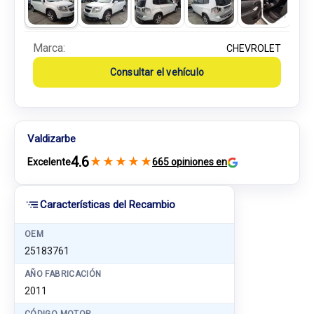
Marca:
CHEVROLET
Consultar el vehículo
Valdizarbe
4.6
★
★
★
★
★
Excelente
665 opiniones en
Características del Recambio
OEM
25183761
AÑO FABRICACIÓN
2011