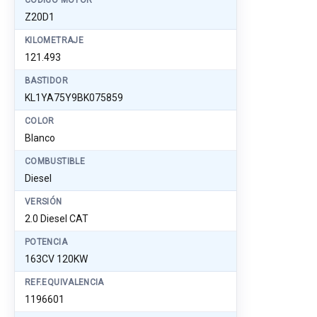
CÓDIGO MOTOR
Z20D1
KILOMETRAJE
121.493
BASTIDOR
KL1YA75Y9BK075859
COLOR
Blanco
COMBUSTIBLE
Diesel
VERSIÓN
2.0 Diesel CAT
POTENCIA
163CV 120KW
REF.EQUIVALENCIA
1196601