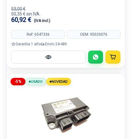
53,00 €
50,35 € sin IVA.
60,92 €
(IVA incl.)
Ref: 6547336
OEM: 95020076
Garantía 1 año
Envío 24-48h
-5%
USADO
NOVEDAD