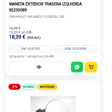
MANETA EXTERIOR TRASERA IZQUIERDA
92233089
CHEVROLET ORLANDO 2.0 DIESEL CAT
16,00 €
15,20 € sin IVA.
18,39 €
(IVA incl.)
Ref: 6547342
OEM: 92233089
Garantía 1 año
Envío 24-48h
-5%
USADO
NOVEDAD