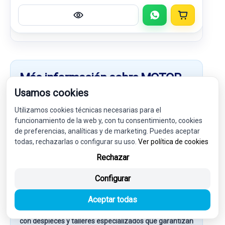
Más información sobre MOTOR
ARRANQUE 25183761 1196601
Usamos cookies
Utilizamos cookies técnicas necesarias para el
En esta categoría encontrarás MOTOR ARRANQUE
funcionamiento de la web y, con tu consentimiento, cookies
25183761 1196601 compatible con:
CHEVROLET
de preferencias, analíticas y de marketing. Puedes aceptar
ORLANDO 2.0 DIESEL CAT
Además de otros recambios
todas, rechazarlas o configurar su uso.
Ver política de cookies
relacionados con la referencia
6679791
. Consulta la
descripción y los datos técnicos para asegurarte de
Rechazar
que es válido para tu vehículo.
Configurar
Compra online el repuesto que necesitas y recíbelo en
pocos días laborables en cualquier punto de Europa o
Aceptar todas
fuera de ella. En
Valdizarbe
trabajamos únicamente
con despieces y talleres especializados que garantizan