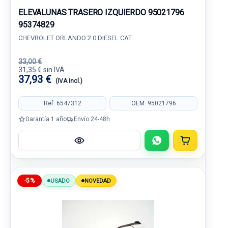
ELEVALUNAS TRASERO IZQUIERDO 95021796
95374829
CHEVROLET ORLANDO 2.0 DIESEL CAT
33,00 €
31,35 € sin IVA.
37,93 €
(IVA incl.)
Ref: 6547312
OEM: 95021796
Garantía 1 año
Envío 24-48h
-5%
USADO
NOVEDAD