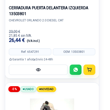
CERRADURA PUERTA DELANTERA IZQUIERDA
13503801
CHEVROLET ORLANDO 2.0 DIESEL CAT
23,00 €
21,85 € sin IVA.
26,44 €
(IVA incl.)
Ref: 6547291
OEM: 13503801
Garantía 1 año
Envío 24-48h
-5%
USADO
NOVEDAD