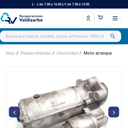
L - J de 7:30 a 16:00 y V de 7:30 a 13:30
Buscar productos
search
Inicio
Piezas vehículos
Electricidad
Motor arranque
‹
›