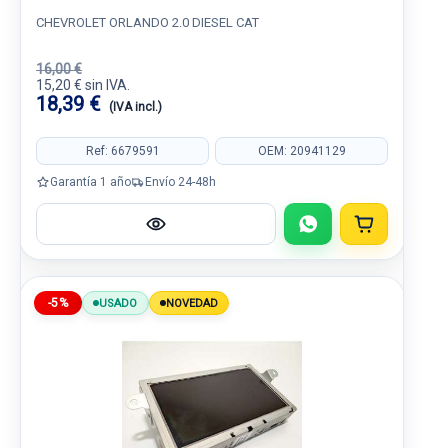
CHEVROLET ORLANDO 2.0 DIESEL CAT
16,00 €
15,20 € sin IVA.
18,39 €
(IVA incl.)
Ref: 6679591
OEM: 20941129
Garantía 1 año
Envío 24-48h
-5%
USADO
NOVEDAD