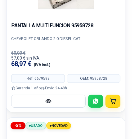
PANTALLA MULTIFUNCION 95958728
CHEVROLET ORLANDO 2.0 DIESEL CAT
60,00 €
57,00 € sin IVA.
68,97 €
(IVA incl.)
Ref: 6679593
OEM: 95958728
Garantía 1 año
Envío 24-48h
-5%
USADO
NOVEDAD