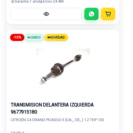
Garantía 1 año
Envío 24-48h
-10%
USADO
NOVEDAD
TRANSMISION DELANTERA IZQUIERDA
9677915180
CITROËN C4 GRAND PICASSO II (DA_, DE_) 1.2 THP 130