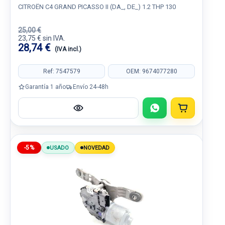
CITROËN C4 GRAND PICASSO II (DA_, DE_) 1.2 THP 130
25,00 €
23,75 € sin IVA.
28,74 €
(IVA incl.)
Ref: 7547579
OEM: 9674077280
Garantía 1 año
Envío 24-48h
-5%
USADO
NOVEDAD