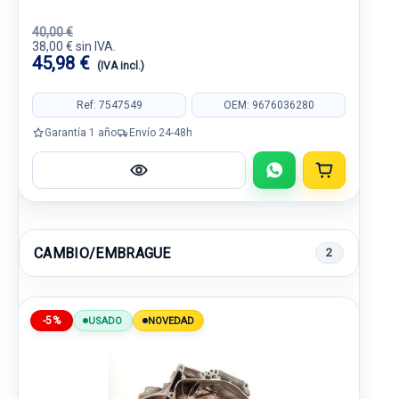
40,00 €
38,00 € sin IVA.
45,98 €
(IVA incl.)
Ref: 7547549
OEM: 9676036280
Garantía 1 año
Envío 24-48h
CAMBIO/EMBRAGUE
2
-5%
USADO
NOVEDAD