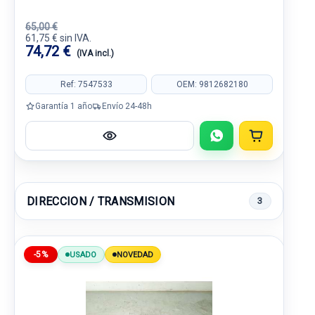
65,00 €
61,75 € sin IVA.
74,72 €
(IVA incl.)
Ref: 7547533
OEM: 9812682180
Garantía 1 año
Envío 24-48h
DIRECCION / TRANSMISION
3
-5%
USADO
NOVEDAD