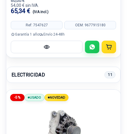
60,00 €
54,00 € sin IVA.
65,34 €
(IVA incl.)
Ref: 7547627
OEM: 9677915180
Garantía 1 año
Envío 24-48h
ELECTRICIDAD
11
-5%
USADO
NOVEDAD