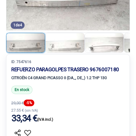
1
de
4
ID:
7547616
REFUERZO PARAGOLPES TRASERO 9676007180
CITROËN C4 GRAND PICASSO II (DA_, DE_) 1.2 THP 130
En stock
29,00 €
-5%
27.55 €
(sin IVA)
33,34 €
(IVA incl.)