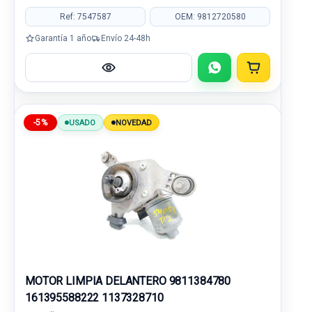
Ref: 7547587
OEM: 9812720580
Garantía 1 año
Envío 24-48h
-5%
USADO
NOVEDAD
MOTOR LIMPIA DELANTERO 9811384780
161395588222 1137328710