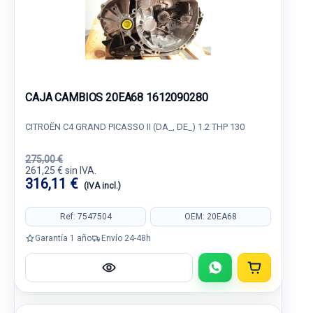
CAJA CAMBIOS 20EA68 1612090280
CITROËN C4 GRAND PICASSO II (DA_, DE_) 1.2 THP 130
275,00 €
261,25 € sin IVA.
316,11 €
(IVA incl.)
Ref: 7547504
OEM: 20EA68
Garantía 1 año
Envío 24-48h