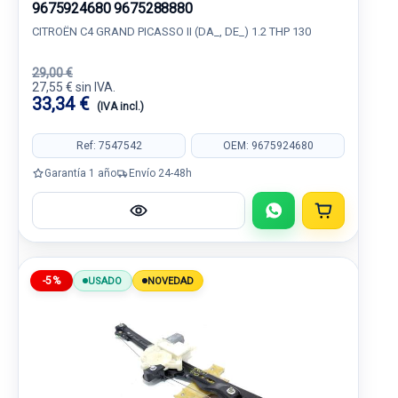
9675924680 9675288880
CITROËN C4 GRAND PICASSO II (DA_, DE_) 1.2 THP 130
29,00 €
27,55 € sin IVA.
33,34 €
(IVA incl.)
Ref: 7547542
OEM: 9675924680
Garantía 1 año
Envío 24-48h
-5%
USADO
NOVEDAD