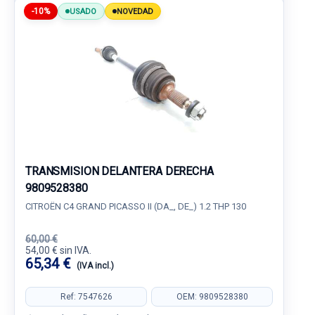
-10%
USADO
NOVEDAD
TRANSMISION DELANTERA DERECHA
9809528380
CITROËN C4 GRAND PICASSO II (DA_, DE_) 1.2 THP 130
60,00 €
54,00 € sin IVA.
65,34 €
(IVA incl.)
Ref: 7547626
OEM: 9809528380