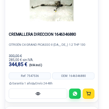
CREMALLERA DIRECCION 1646346880
CITROËN C4 GRAND PICASSO II (DA_, DE_) 1.2 THP 130
300,00 €
285,00 € sin IVA.
344,85 €
(IVA incl.)
Ref: 7547536
OEM: 1646346880
Garantía 1 año
Envío 24-48h