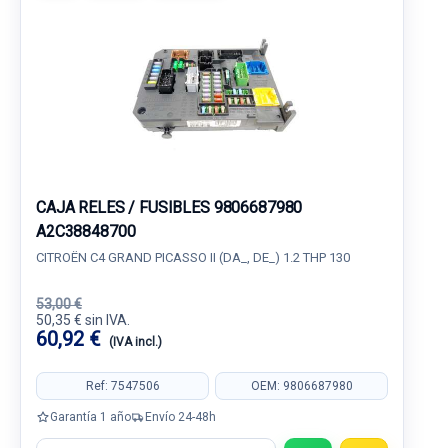
CAJA RELES / FUSIBLES 9806687980
A2C38848700
CITROËN C4 GRAND PICASSO II (DA_, DE_) 1.2 THP 130
53,00 €
50,35 € sin IVA.
60,92 €
(IVA incl.)
Ref: 7547506
OEM: 9806687980
Garantía 1 año
Envío 24-48h