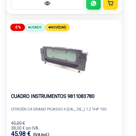
-5%
USADO
NOVEDAD
CUADRO INSTRUMENTOS 9811083780
CITROËN C4 GRAND PICASSO II (DA_, DE_) 1.2 THP 130
40,00 €
38,00 € sin IVA.
45,98 €
(IVA incl.)