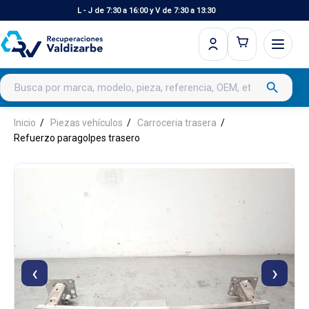
L - J de 7:30 a 16:00 y V de 7:30 a 13:30
Buscar productos
search
Inicio
Piezas vehículos
Carroceria trasera
Refuerzo paragolpes trasero
‹
›