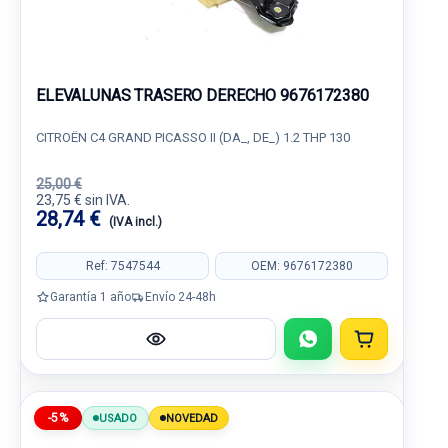
ELEVALUNAS TRASERO DERECHO 9676172380
CITROËN C4 GRAND PICASSO II (DA_, DE_) 1.2 THP 130
25,00 €
23,75 € sin IVA.
28,74 €
(IVA incl.)
Ref: 7547544
OEM: 9676172380
Garantía 1 año
Envío 24-48h
-5%
USADO
NOVEDAD