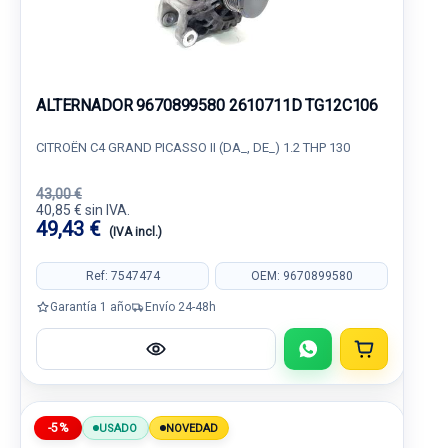
ALTERNADOR 9670899580 2610711D TG12C106
CITROËN C4 GRAND PICASSO II (DA_, DE_) 1.2 THP 130
43,00 €
40,85 € sin IVA.
49,43 €
(IVA incl.)
Ref: 7547474
OEM: 9670899580
Garantía 1 año
Envío 24-48h
-5%
USADO
NOVEDAD