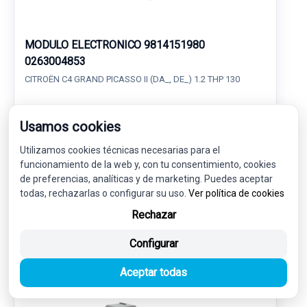
MODULO ELECTRONICO 9814151980
0263004853
CITROËN C4 GRAND PICASSO II (DA_, DE_) 1.2 THP 130
16,00 €
15,20 € sin IVA.
Usamos cookies
18,39 €
(IVA incl.)
Utilizamos cookies técnicas necesarias para el
funcionamiento de la web y, con tu consentimiento, cookies
Ref: 7553851
OEM: 9814151980
de preferencias, analíticas y de marketing. Puedes aceptar
Garantía 1 año
Envío 24-48h
todas, rechazarlas o configurar su uso.
Ver política de cookies
Rechazar
Configurar
Aceptar todas
-5%
USADO
NOVEDAD