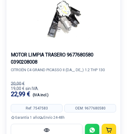
MOTOR LIMPIA TRASERO 9677680580
0390208008
CITROËN C4 GRAND PICASSO II (DA_, DE_) 1.2 THP 130
20,00 €
19,00 € sin IVA.
22,99 €
(IVA incl.)
Ref: 7547583
OEM: 9677680580
Garantía 1 año
Envío 24-48h