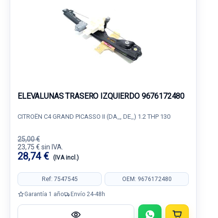
ELEVALUNAS TRASERO IZQUIERDO 9676172480
CITROËN C4 GRAND PICASSO II (DA_, DE_) 1.2 THP 130
25,00 €
23,75 € sin IVA.
28,74 €
(IVA incl.)
Ref: 7547545
OEM: 9676172480
Garantía 1 año
Envío 24-48h