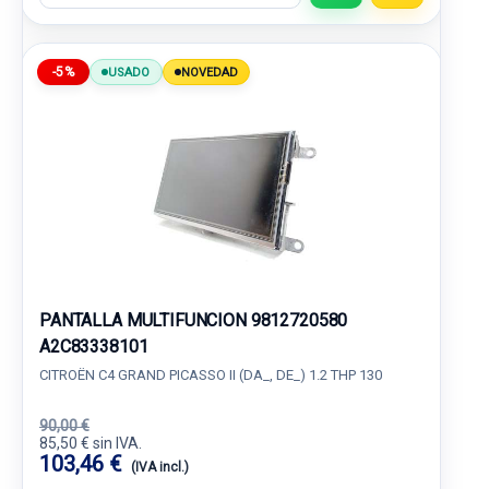
-5%
USADO
NOVEDAD
PANTALLA MULTIFUNCION 9812720580
A2C83338101
CITROËN C4 GRAND PICASSO II (DA_, DE_) 1.2 THP 130
90,00 €
85,50 € sin IVA.
103,46 €
(IVA incl.)