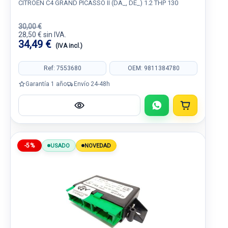
CITROËN C4 GRAND PICASSO II (DA_, DE_) 1.2 THP 130
30,00 €
28,50 € sin IVA.
34,49 €
(IVA incl.)
Ref: 7553680
OEM: 9811384780
Garantía 1 año
Envío 24-48h
-5%
USADO
NOVEDAD