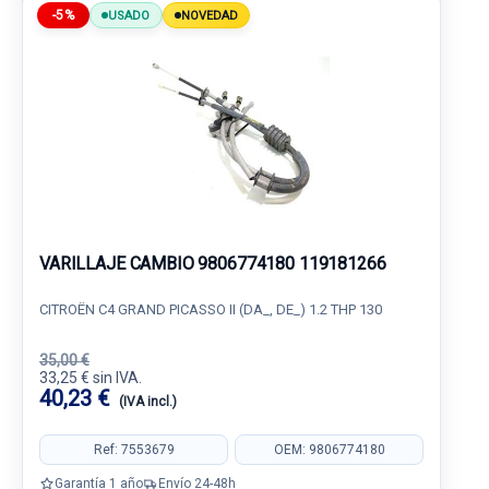
-5%
USADO
NOVEDAD
VARILLAJE CAMBIO 9806774180 119181266
CITROËN C4 GRAND PICASSO II (DA_, DE_) 1.2 THP 130
35,00 €
33,25 € sin IVA.
40,23 €
(IVA incl.)
Ref: 7553679
OEM: 9806774180
Garantía 1 año
Envío 24-48h