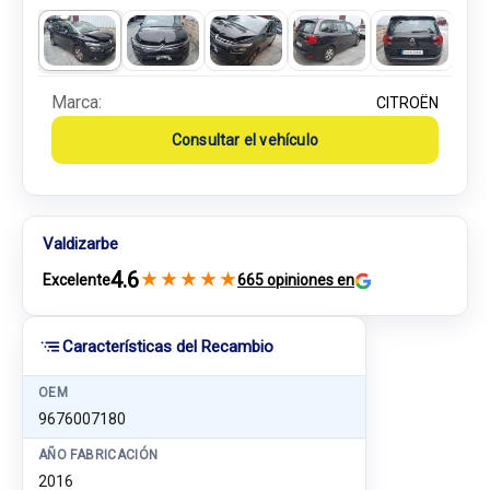
Marca:
CITROËN
Consultar el vehículo
Valdizarbe
4.6
★
★
★
★
★
Excelente
665 opiniones en
Características del Recambio
OEM
9676007180
AÑO FABRICACIÓN
2016