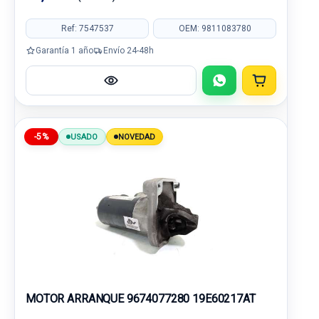
Ref: 7547537
OEM: 9811083780
Garantía 1 año
Envío 24-48h
-5%
USADO
NOVEDAD
MOTOR ARRANQUE 9674077280 19E60217AT