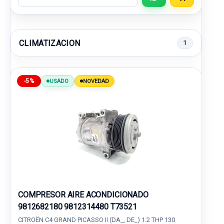
CLIMATIZACION
1
-5%
USADO
NOVEDAD
COMPRESOR AIRE ACONDICIONADO
9812682180 9812314480 T73521
CITROËN C4 GRAND PICASSO II (DA_, DE_) 1.2 THP 130