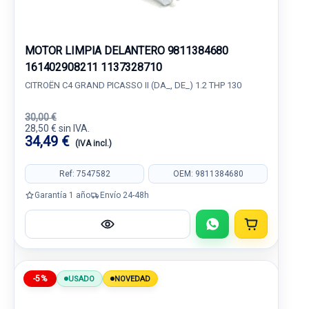
MOTOR LIMPIA DELANTERO 9811384680
161402908211 1137328710
CITROËN C4 GRAND PICASSO II (DA_, DE_) 1.2 THP 130
30,00 €
28,50 € sin IVA.
34,49 €
(IVA incl.)
Ref: 7547582
OEM: 9811384680
Garantía 1 año
Envío 24-48h
-5%
USADO
NOVEDAD