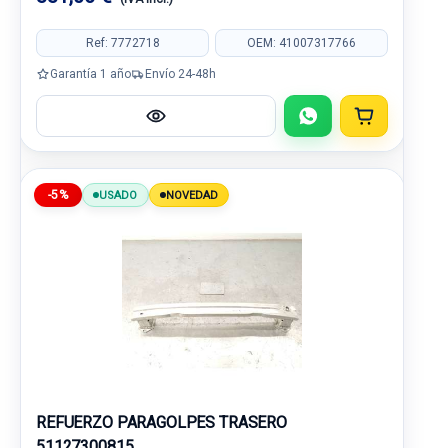
Ref: 7772718
OEM: 41007317766
Garantía 1 año
Envío 24-48h
-5%
USADO
NOVEDAD
REFUERZO PARAGOLPES TRASERO
51127300815