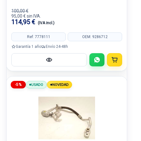
100,00 €
95,00 € sin IVA.
114,95 €
(IVA incl.)
Ref: 7778111
OEM: 9286712
Garantía 1 año
Envío 24-48h
-5%
USADO
NOVEDAD