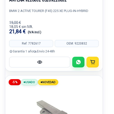
ANTENA 9220832 65209220832
BMW 2 ACTIVE TOURER (F45) 225 XE PLUG-IN-HYBRID
19,00 €
18,05 € sin IVA.
21,84 €
(IVA incl.)
Ref: 7782617
OEM: 9220832
Garantía 1 año
Envío 24-48h
-5%
USADO
NOVEDAD