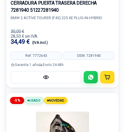
CERRADURA PUERTA TRASERA DERECHA
7281940 51227281940
BMW 2 ACTIVE TOURER (F45) 225 XE PLUG-IN-HYBRID
30,00 €
28,50 € sin IVA.
34,49 €
(IVA incl.)
Ref: 7772643
OEM: 7281940
Garantía 1 año
Envío 24-48h
-5%
USADO
NOVEDAD