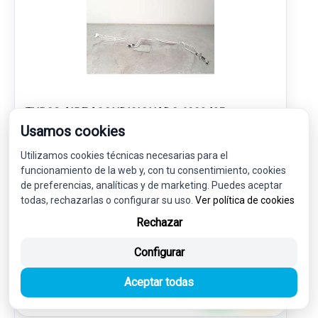
TUBOS AIRE ACONDICIONADO 6993435
Usamos cookies
64536993435
BMW 2 ACTIVE TOURER (F45) 225 XE PLUG-IN-HYBRID
Utilizamos cookies técnicas necesarias para el
funcionamiento de la web y, con tu consentimiento, cookies
60,00 €
de preferencias, analíticas y de marketing. Puedes aceptar
57,00 € sin IVA.
todas, rechazarlas o configurar su uso.
Ver política de cookies
68,97 €
(IVA incl.)
Rechazar
Ref: 7778838
OEM: 6993435
Configurar
Garantía 1 año
Envío 24-48h
Aceptar todas