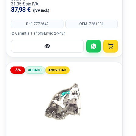
31,35 € sin IVA.
37,93 €
(IVA incl.)
Ref: 7772642
OEM: 7281931
Garantía 1 año
Envío 24-48h
-5%
USADO
NOVEDAD