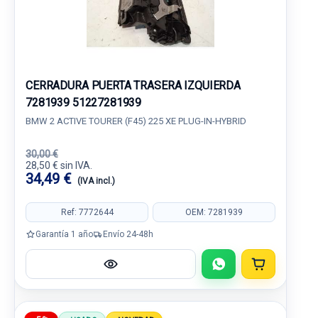
CERRADURA PUERTA TRASERA IZQUIERDA
7281939 51227281939
BMW 2 ACTIVE TOURER (F45) 225 XE PLUG-IN-HYBRID
30,00 €
28,50 € sin IVA.
34,49 €
(IVA incl.)
Ref: 7772644
OEM: 7281939
Garantía 1 año
Envío 24-48h