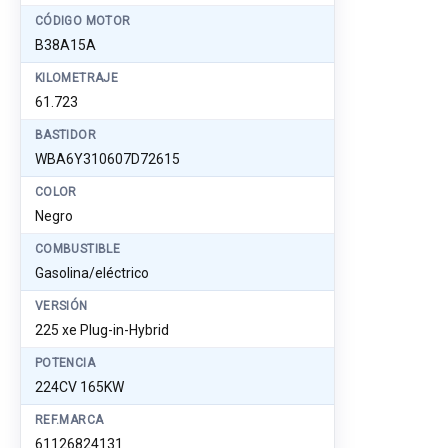
CÓDIGO MOTOR
B38A15A
KILOMETRAJE
61.723
BASTIDOR
WBA6Y310607D72615
COLOR
Negro
COMBUSTIBLE
Gasolina/eléctrico
VERSIÓN
225 xe Plug-in-Hybrid
POTENCIA
224CV 165KW
REF.MARCA
61126824131