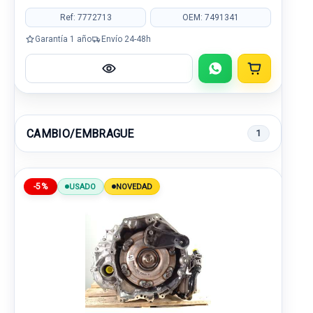
Ref: 7772713
OEM: 7491341
Garantía 1 año
Envío 24-48h
CAMBIO/EMBRAGUE
1
-5%
USADO
NOVEDAD