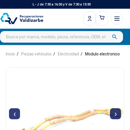
L - J de 7:30 a 16:00 y V de 7:30 a 13:30
Buscar productos
search
Inicio
Piezas vehículos
Electricidad
Modulo electronico
‹
›