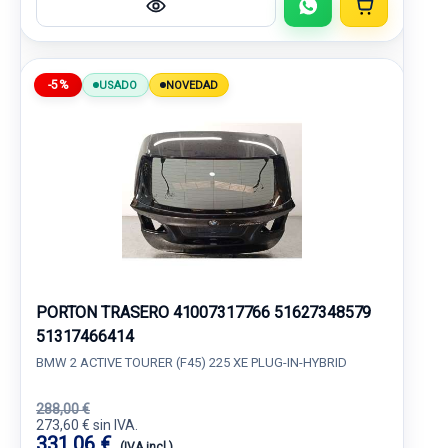
-5%
USADO
NOVEDAD
PORTON TRASERO 41007317766 51627348579
51317466414
BMW 2 ACTIVE TOURER (F45) 225 XE PLUG-IN-HYBRID
288,00 €
273,60 € sin IVA.
331,06 €
(IVA incl.)