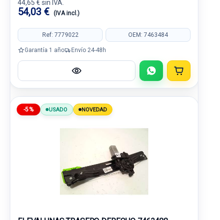
44,65 € sin IVA.
54,03 €
(IVA incl.)
Ref: 7779022
OEM: 7463484
Garantía 1 año
Envío 24-48h
-5%
USADO
NOVEDAD