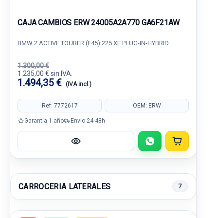
CAJA CAMBIOS ERW 24005A2A770 GA6F21AW
BMW 2 ACTIVE TOURER (F45) 225 XE PLUG-IN-HYBRID
1.300,00 €
1.235,00 € sin IVA.
1.494,35 €
(IVA incl.)
Ref: 7772617
OEM: ERW
Garantía 1 año
Envío 24-48h
CARROCERIA LATERALES
7