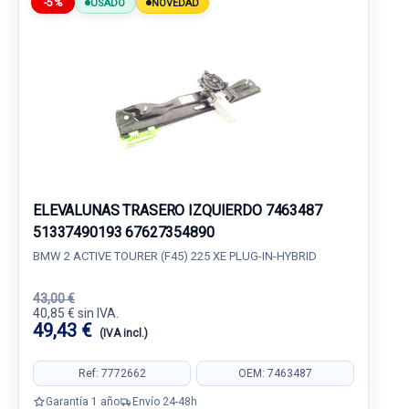
-5%
USADO
NOVEDAD
ELEVALUNAS TRASERO IZQUIERDO 7463487
51337490193 67627354890
BMW 2 ACTIVE TOURER (F45) 225 XE PLUG-IN-HYBRID
43,00 €
40,85 € sin IVA.
49,43 €
(IVA incl.)
Ref: 7772662
OEM: 7463487
Garantía 1 año
Envío 24-48h