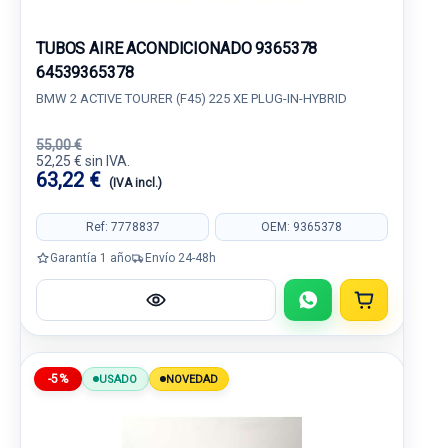
TUBOS AIRE ACONDICIONADO 9365378
64539365378
BMW 2 ACTIVE TOURER (F45) 225 XE PLUG-IN-HYBRID
55,00 €
52,25 € sin IVA.
63,22 €
(IVA incl.)
Ref: 7778837
OEM: 9365378
Garantía 1 año
Envío 24-48h
-5%
USADO
NOVEDAD