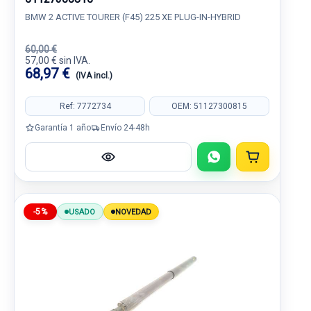
BMW 2 ACTIVE TOURER (F45) 225 XE PLUG-IN-HYBRID
60,00 €
57,00 € sin IVA.
68,97 €
(IVA incl.)
Ref: 7772734
OEM: 51127300815
Garantía 1 año
Envío 24-48h
-5%
USADO
NOVEDAD