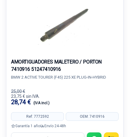
AMORTIGUADORES MALETERO / PORTON
7410916 51247410916
BMW 2 ACTIVE TOURER (F45) 225 XE PLUG-IN-HYBRID
25,00 €
23,75 € sin IVA.
28,74 €
(IVA incl.)
Ref: 7772592
OEM: 7410916
Garantía 1 año
Envío 24-48h