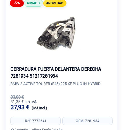
-5%
USADO
NOVEDAD
CERRADURA PUERTA DELANTERA DERECHA
7281934 51217281934
BMW 2 ACTIVE TOURER (F45) 225 XE PLUG-IN-HYBRID
33,00 €
31,35 € sin IVA.
37,93 €
(IVA incl.)
Ref: 7772641
OEM: 7281934
Garantía 1 año
Envío 24-48h