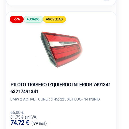
-5%
USADO
NOVEDAD
PILOTO TRASERO IZQUIERDO INTERIOR 7491341
63217491341
BMW 2 ACTIVE TOURER (F45) 225 XE PLUG-IN-HYBRID
65,00 €
61,75 € sin IVA.
74,72 €
(IVA incl.)