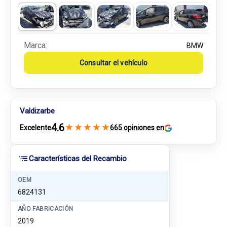
Marca:
BMW
Consultar el vehículo
Valdizarbe
4.6
★
★
★
★
★
Excelente
665 opiniones en
Características del Recambio
OEM
6824131
AÑO FABRICACIÓN
2019