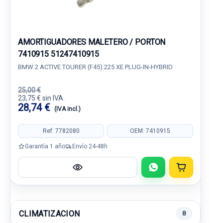
AMORTIGUADORES MALETERO / PORTON
7410915 51247410915
BMW 2 ACTIVE TOURER (F45) 225 XE PLUG-IN-HYBRID
25,00 €
23,75 € sin IVA.
28,74 €
(IVA incl.)
Ref: 7782080
OEM: 7410915
Garantía 1 año
Envío 24-48h
CLIMATIZACION
8