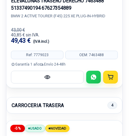
ELEVALUNAS TRASERO DERECHO 7463488
51337490194 67627354889
BMW 2 ACTIVE TOURER (F45) 225 XE PLUG-IN-HYBRID
43,00 €
40,85 € sin IVA.
49,43 €
(IVA incl.)
Ref: 7779023
OEM: 7463488
Garantía 1 año
Envío 24-48h
CARROCERIA TRASERA
4
-5%
USADO
NOVEDAD