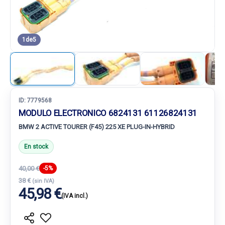
1
de
5
ID:
7779568
MODULO ELECTRONICO 6824131 61126824131
BMW 2 ACTIVE TOURER (F45) 225 XE PLUG-IN-HYBRID
En stock
40,00 €
-5%
38 €
(sin IVA)
45,98 €
(IVA incl.)