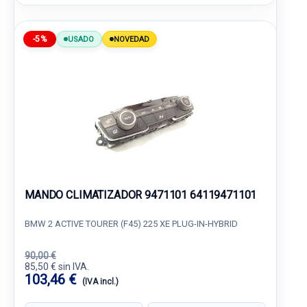
-5%
USADO
NOVEDAD
MANDO CLIMATIZADOR 9471101 64119471101
BMW 2 ACTIVE TOURER (F45) 225 XE PLUG-IN-HYBRID
90,00 €
85,50 € sin IVA.
103,46 €
(IVA incl.)