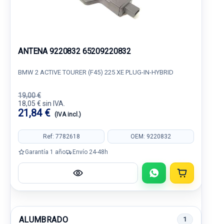
ANTENA 9220832 65209220832
BMW 2 ACTIVE TOURER (F45) 225 XE PLUG-IN-HYBRID
19,00 €
18,05 € sin IVA.
21,84 €
(IVA incl.)
Ref: 7782618
OEM: 9220832
Garantía 1 año
Envío 24-48h
ALUMBRADO
1