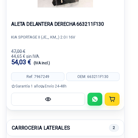
ALETA DELANTERA DERECHA 663211F130
KIA SPORTAGE II (JE_, KM_) 2.0 I 16V
47,00 €
44,65 € sin IVA.
54,03 €
(IVA incl.)
Ref: 7967249
OEM: 663211F130
Garantía 1 año
Envío 24-48h
CARROCERIA LATERALES
2