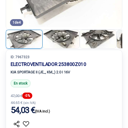
1
de
4
ID:
7967323
ELECTROVENTILADOR 253800Z010
KIA SPORTAGE II (JE_, KM_) 2.0 I 16V
En stock
47,00 €
-5%
44.65 €
(sin IVA)
54,03 €
(IVA incl.)