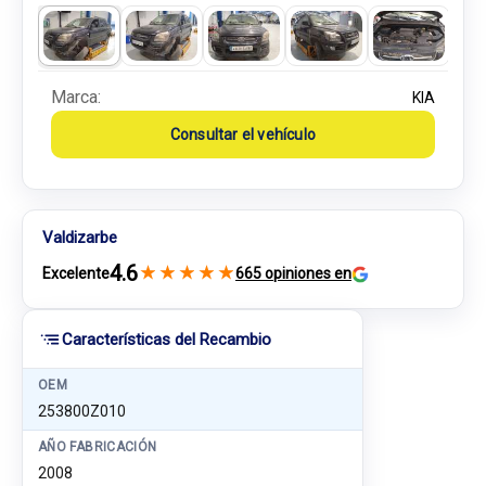
Marca:
KIA
Consultar el vehículo
Valdizarbe
4.6
★
★
★
★
★
Excelente
665 opiniones en
Características del Recambio
OEM
253800Z010
AÑO FABRICACIÓN
2008