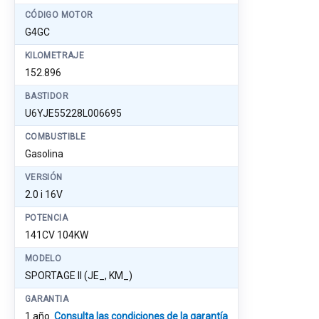
CÓDIGO MOTOR
G4GC
KILOMETRAJE
152.896
BASTIDOR
U6YJE55228L006695
COMBUSTIBLE
Gasolina
VERSIÓN
2.0 i 16V
POTENCIA
141CV 104KW
MODELO
SPORTAGE II (JE_, KM_)
GARANTIA
1 año
Consulta las condiciones de la garantía