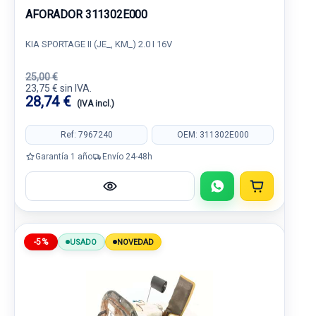
AFORADOR 311302E000
KIA SPORTAGE II (JE_, KM_) 2.0 I 16V
25,00 €
23,75 € sin IVA.
28,74 €
(IVA incl.)
Ref: 7967240
OEM: 311302E000
Garantía 1 año
Envío 24-48h
-5%
USADO
NOVEDAD