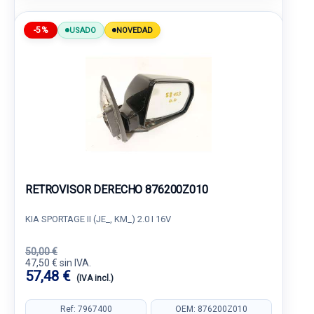
-5%
USADO
NOVEDAD
RETROVISOR DERECHO 876200Z010
KIA SPORTAGE II (JE_, KM_) 2.0 I 16V
50,00 €
47,50 € sin IVA.
57,48 €
(IVA incl.)
Ref: 7967400
OEM: 876200Z010