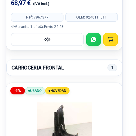
68,97 €
(IVA incl.)
Ref: 7967377
OEM: 924011F011
Garantía 1 año
Envío 24-48h
CARROCERIA FRONTAL
1
-5%
USADO
NOVEDAD