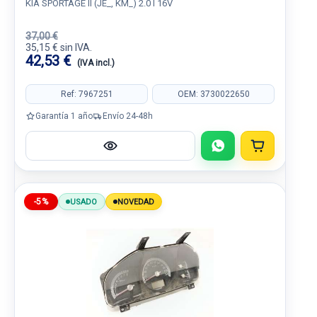
KIA SPORTAGE II (JE_, KM_) 2.0 I 16V
37,00 €
35,15 € sin IVA.
42,53 €
(IVA incl.)
Ref: 7967251
OEM: 3730022650
Garantía 1 año
Envío 24-48h
-5%
USADO
NOVEDAD