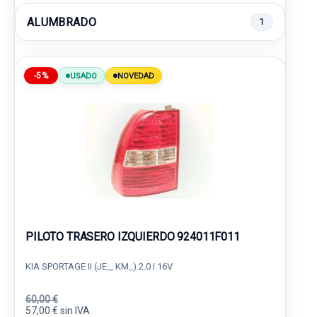
ALUMBRADO
1
-5%
USADO
NOVEDAD
PILOTO TRASERO IZQUIERDO 924011F011
KIA SPORTAGE II (JE_, KM_) 2.0 I 16V
60,00 €
57,00 € sin IVA.