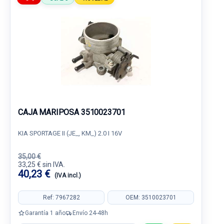
CAJA MARIPOSA 3510023701
KIA SPORTAGE II (JE_, KM_) 2.0 I 16V
35,00 €
33,25 € sin IVA.
40,23 €
(IVA incl.)
Ref: 7967282
OEM: 3510023701
Garantía 1 año
Envío 24-48h