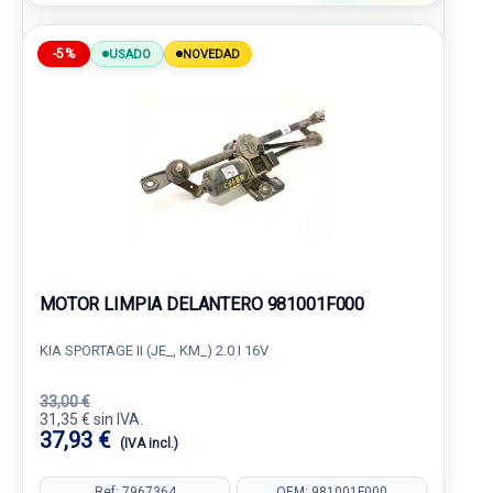
-5%
USADO
NOVEDAD
MOTOR LIMPIA DELANTERO 981001F000
KIA SPORTAGE II (JE_, KM_) 2.0 I 16V
33,00 €
31,35 € sin IVA.
37,93 €
(IVA incl.)
Ref: 7967364
OEM: 981001F000