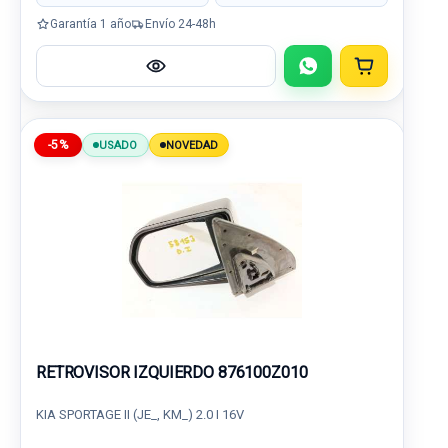
Garantía 1 año
Envío 24-48h
-5%
USADO
NOVEDAD
RETROVISOR IZQUIERDO 876100Z010
KIA SPORTAGE II (JE_, KM_) 2.0 I 16V