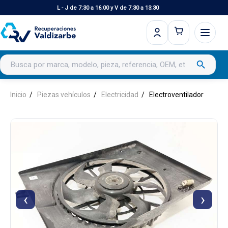
L - J de 7:30 a 16:00 y V de 7:30 a 13:30
Buscar productos
search
Inicio
Piezas vehículos
Electricidad
Electroventilador
‹
›