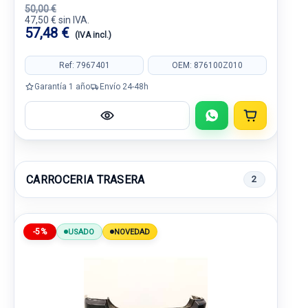
50,00 €
47,50 € sin IVA.
57,48 €
(IVA incl.)
Ref: 7967401
OEM: 876100Z010
Garantía 1 año
Envío 24-48h
CARROCERIA TRASERA
2
-5%
USADO
NOVEDAD