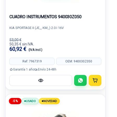
CUADRO INSTRUMENTOS 940030Z050
KIA SPORTAGE II (JE_, KM_) 2.0 I 16V
53,00 €
50,35 € sin IVA.
60,92 €
(IVA incl.)
Ref: 7967319
OEM: 940030Z050
Garantía 1 año
Envío 24-48h
-5%
USADO
NOVEDAD