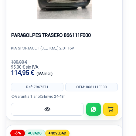
PARAGOLPES TRASERO 866111F000
KIA SPORTAGE II (JE_, KM_) 2.0 I 16V
100,00 €
95,00 € sin IVA.
114,95 €
(IVA incl.)
Ref: 7967371
OEM: 866111F000
Garantía 1 año
Envío 24-48h
-5%
USADO
NOVEDAD