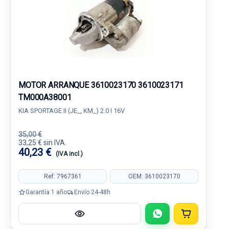
MOTOR ARRANQUE 3610023170 3610023171
TM000A38001
KIA SPORTAGE II (JE_, KM_) 2.0 I 16V
35,00 €
33,25 € sin IVA.
40,23 €
(IVA incl.)
Ref: 7967361
OEM: 3610023170
Garantía 1 año
Envío 24-48h