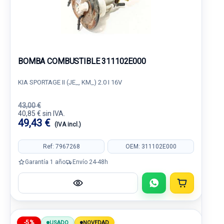
BOMBA COMBUSTIBLE 311102E000
KIA SPORTAGE II (JE_, KM_) 2.0 I 16V
43,00 €
40,85 € sin IVA.
49,43 €
(IVA incl.)
Ref: 7967268
OEM: 311102E000
Garantía 1 año
Envío 24-48h
-5%
USADO
NOVEDAD