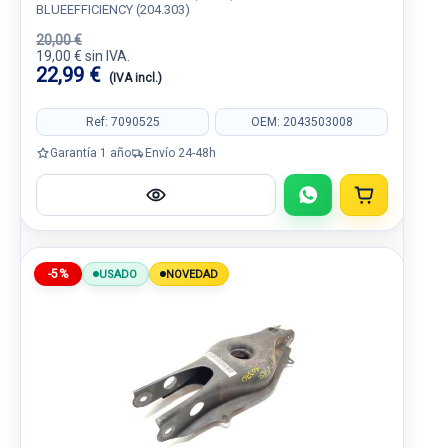
BLUEEFFICIENCY (204.303)
20,00 €
19,00 € sin IVA.
22,99 €
(IVA incl.)
Ref: 7090525
OEM: 2043503008
Garantía 1 año
Envío 24-48h
-5%
USADO
NOVEDAD