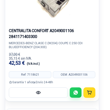
CENTRALITA CONFORT A2049001106
2841171403300
MERCEDES-BENZ CLASE C (W204) COUPE C 250 CDI
BLUEEFFICIENCY (204.303)
37,00 €
35,15 € sin IVA.
42,53 €
(IVA incl.)
Ref: 7118621
OEM: A2049001106
Garantía 1 año
Envío 24-48h