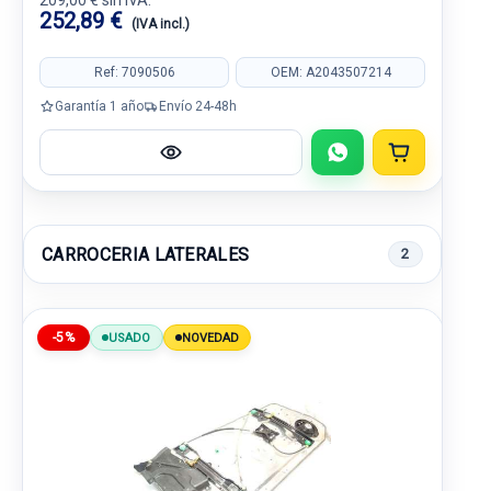
209,00 € sin IVA.
252,89 €
(IVA incl.)
Ref: 7090506
OEM: A2043507214
Garantía 1 año
Envío 24-48h
CARROCERIA LATERALES
2
-5%
USADO
NOVEDAD