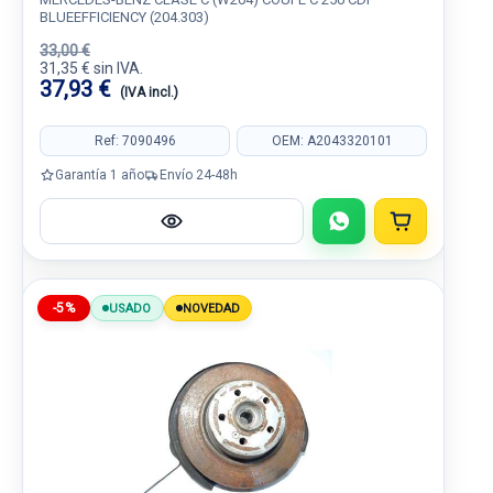
BLUEEFFICIENCY (204.303)
33,00 €
31,35 € sin IVA.
37,93 €
(IVA incl.)
Ref: 7090496
OEM: A2043320101
Garantía 1 año
Envío 24-48h
-5%
USADO
NOVEDAD