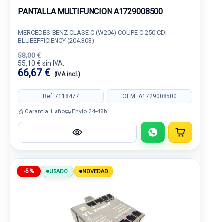
PANTALLA MULTIFUNCION A1729008500
MERCEDES-BENZ CLASE C (W204) COUPE C 250 CDI
BLUEEFFICIENCY (204.303)
58,00 €
55,10 € sin IVA.
66,67 €
(IVA incl.)
Ref: 7118477
OEM: A1729008500
Garantía 1 año
Envío 24-48h
-5%
USADO
NOVEDAD