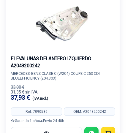
ELEVALUNAS DELANTERO IZQUIERDO
A2048200242
MERCEDES-BENZ CLASE C (W204) COUPE C 250 CDI
BLUEEFFICIENCY (204.303)
33,00 €
31,35 € sin IVA.
37,93 €
(IVA incl.)
Ref: 7090536
OEM: A2048200242
Garantía 1 año
Envío 24-48h