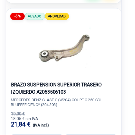
-5%
USADO
NOVEDAD
BRAZO SUSPENSION SUPERIOR TRASERO
IZQUIERDO A2053506103
MERCEDES-BENZ CLASE C (W204) COUPE C 250 CDI
BLUEEFFICIENCY (204.303)
19,00 €
18,05 € sin IVA.
21,84 €
(IVA incl.)