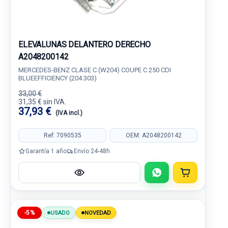
ELEVALUNAS DELANTERO DERECHO
A2048200142
MERCEDES-BENZ CLASE C (W204) COUPE C 250 CDI
BLUEEFFICIENCY (204.303)
33,00 €
31,35 € sin IVA.
37,93 €
(IVA incl.)
Ref: 7090535
OEM: A2048200142
Garantía 1 año
Envío 24-48h
-5%
USADO
NOVEDAD