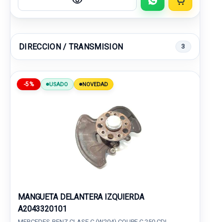
DIRECCION / TRANSMISION
3
-5%
USADO
NOVEDAD
MANGUETA DELANTERA IZQUIERDA
A2043320101
MERCEDES-BENZ CLASE C (W204) COUPE C 250 CDI