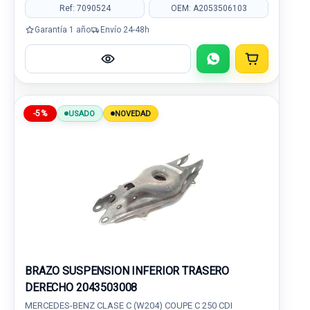
Ref: 7090524
OEM: A2053506103
Garantía 1 año
Envío 24-48h
-5%
USADO
NOVEDAD
BRAZO SUSPENSION INFERIOR TRASERO
DERECHO 2043503008
MERCEDES-BENZ CLASE C (W204) COUPE C 250 CDI