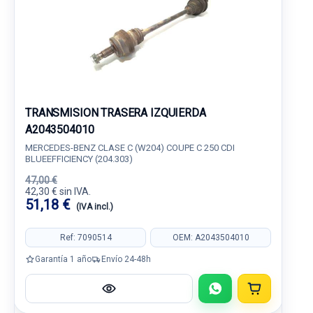
TRANSMISION TRASERA IZQUIERDA
A2043504010
MERCEDES-BENZ CLASE C (W204) COUPE C 250 CDI
BLUEEFFICIENCY (204.303)
47,00 €
42,30 € sin IVA.
51,18 €
(IVA incl.)
Ref: 7090514
OEM: A2043504010
Garantía 1 año
Envío 24-48h