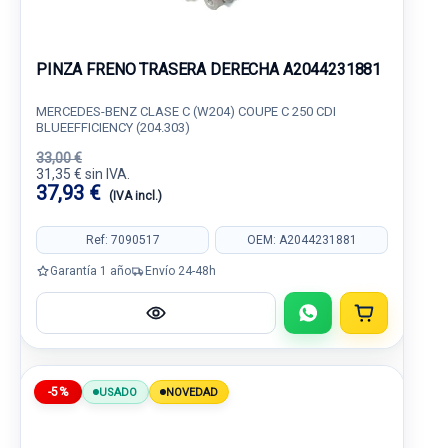
PINZA FRENO TRASERA DERECHA A2044231881
MERCEDES-BENZ CLASE C (W204) COUPE C 250 CDI
BLUEEFFICIENCY (204.303)
33,00 €
31,35 € sin IVA.
37,93 €
(IVA incl.)
Ref: 7090517
OEM: A2044231881
Garantía 1 año
Envío 24-48h
-5%
USADO
NOVEDAD