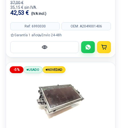
37,00 €
35,15 € sin IVA.
42,53 €
(IVA incl.)
Ref: 6993030
OEM: A2049001406
Garantía 1 año
Envío 24-48h
-5%
USADO
NOVEDAD