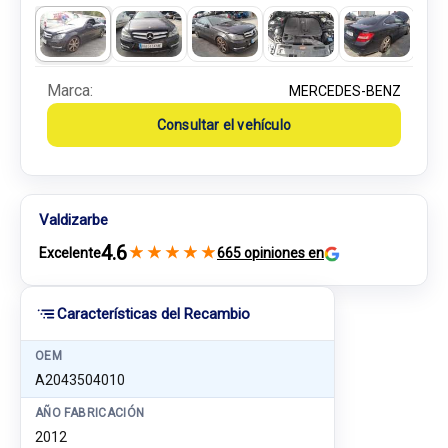
Marca:
MERCEDES-BENZ
Consultar el vehículo
Valdizarbe
4.6
★
★
★
★
★
Excelente
665 opiniones en
Características del Recambio
OEM
A2043504010
AÑO FABRICACIÓN
2012