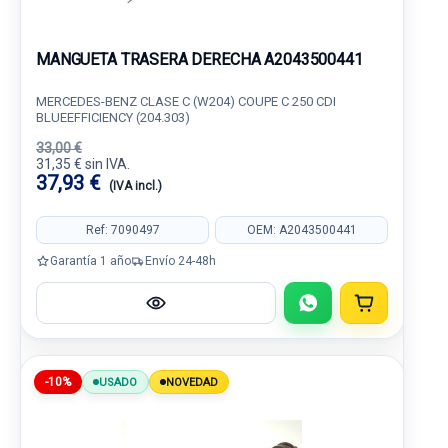
MANGUETA TRASERA DERECHA A2043500441
MERCEDES-BENZ CLASE C (W204) COUPE C 250 CDI
BLUEEFFICIENCY (204.303)
33,00 €
31,35 € sin IVA.
37,93 €
(IVA incl.)
Ref: 7090497
OEM: A2043500441
Garantía 1 año
Envío 24-48h
-10%
USADO
NOVEDAD