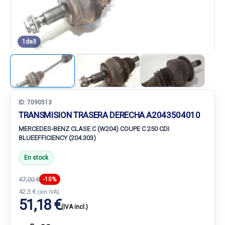
1
de
3
ID:
7090513
TRANSMISION TRASERA DERECHA A2043504010
MERCEDES-BENZ CLASE C (W204) COUPE C 250 CDI
BLUEEFFICIENCY (204.303)
En stock
47,00 €
-10%
42.3 €
(sin IVA)
51,18 €
(IVA incl.)