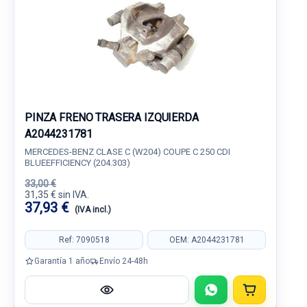
PINZA FRENO TRASERA IZQUIERDA
A2044231781
MERCEDES-BENZ CLASE C (W204) COUPE C 250 CDI
BLUEEFFICIENCY (204.303)
33,00 €
31,35 € sin IVA.
37,93 €
(IVA incl.)
Ref: 7090518
OEM: A2044231781
Garantía 1 año
Envío 24-48h