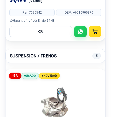
34,49 €
(IVA incl.)
Ref: 7090542
OEM: A6510900370
Garantía 1 año
Envío 24-48h
SUSPENSION / FRENOS
5
-5%
USADO
NOVEDAD