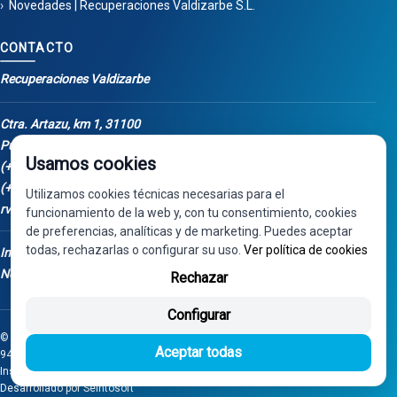
Novedades | Recuperaciones Valdizarbe S.L.
CONTACTO
Recuperaciones Valdizarbe
Ctra. Artazu, km 1, 31100
Puente la Reina - Navarra
Usamos cookies
(+34) 948 34 04 98
(+34) 668 848 123
Utilizamos cookies técnicas necesarias para el
rv@valdizarbe.es
funcionamiento de la web y, con tu consentimiento, cookies
de preferencias, analíticas y de marketing. Puedes aceptar
todas, rechazarlas o configurar su uso.
Ver política de cookies
Instalación Fotovoltaica - Fondos
Next Generation
Rechazar
Configurar
© 2025 - Recuperaciones Valdizarbe S.L. - Ctra. Artazu, km 1, 31100 - Tel:
Aceptar todas
948 340 498 / 668 848 123 - Puente la Reina - Navarra - CIF B31275837.
Inscrita en el Registro Mercantil de Navarra, Tomo 32, Folio 75, Hoja 525.
Desarrollado por
Seintosoft