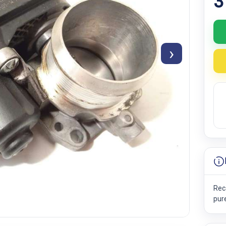
3
›
Rec
pur