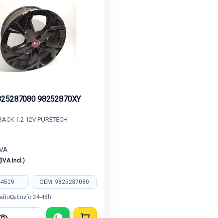
825287080 98252870XY
BACK 1.2 12V PURETECH
IVA.
(IVA incl.)
44509
OEM: 9825287080
 año
Envío 24-48h