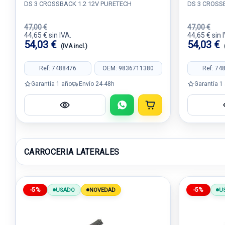
DS 3 CROSSBACK 1.2 12V PURETECH
DS 3 CROSS
47,00 €
47,00 €
44,65 € sin IVA.
44,65 € sin 
54,03 €
54,03 €
(IVA incl.)
Ref: 7488476
OEM: 9836711380
Ref: 74
Garantía 1 año
Envío 24-48h
Garantía 1
CARROCERIA LATERALES
-5%
-5%
USADO
NOVEDAD
U