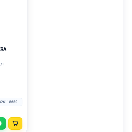
ERA
ECH
826118680