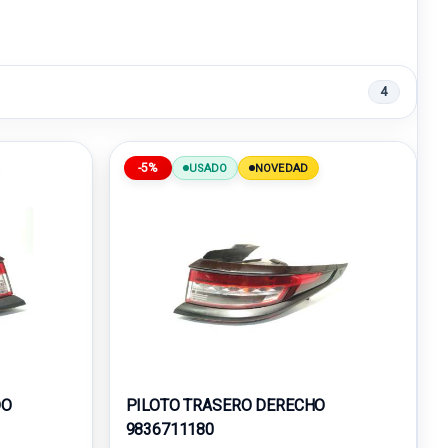
4
-5%
USADO
NOVEDAD
DO
PILOTO TRASERO DERECHO
9836711180