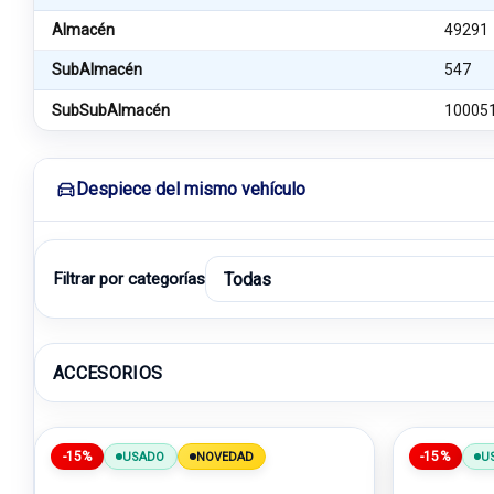
Almacén
49291
SubAlmacén
547
SubSubAlmacén
10005
Despiece del mismo vehículo
Filtrar por categorías
ACCESORIOS
-15%
-15%
USADO
NOVEDAD
U