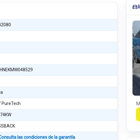
42080
HNEKMW048529
na
M
V PureTech
 74KW
SSBACK
Consulta las condiciones de la garantía