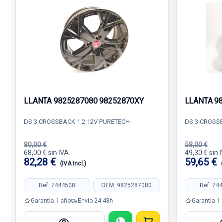
LLANTA 9825287080 98252870XY
LLANTA 9
DS 3 CROSSBACK 1.2 12V PURETECH
DS 3 CROSS
80,00 €
58,00 €
68,00 € sin IVA.
49,30 € sin 
82,28 €
59,65 €
(IVA incl.)
Ref: 7444508
OEM: 9825287080
Ref: 74
Garantía 1 año
Envío 24-48h
Garantía 1