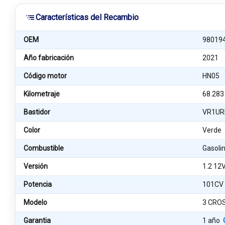
Características del Recambio
OEM
98019
Año fabricación
2021
Código motor
HN05
Kilometraje
68.283
Bastidor
VR1UR
Color
Verde
Combustible
Gasoli
Versión
1.2 12
Potencia
101CV
Modelo
3 CRO
Garantia
1 año