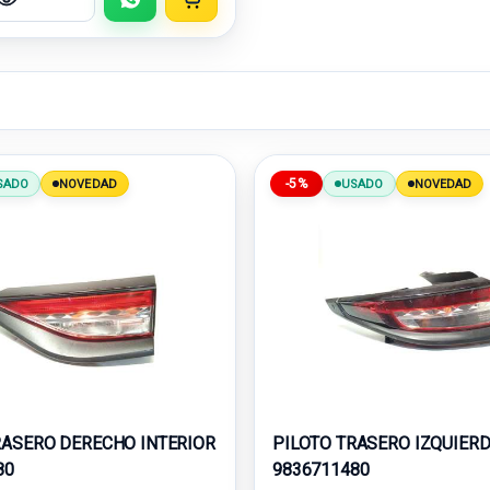
-5%
SADO
NOVEDAD
USADO
NOVEDAD
RASERO DERECHO INTERIOR
PILOTO TRASERO IZQUIER
80
9836711480