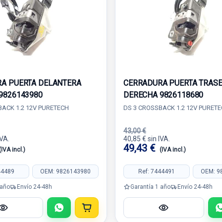
A PUERTA DELANTERA
CERRADURA PUERTA TRAS
9826143980
DERECHA 9826118680
BACK 1.2 12V PURETECH
DS 3 CROSSBACK 1.2 12V PURET
43,00 €
IVA.
40,85 € sin IVA.
49,43 €
(IVA incl.)
(IVA incl.)
44489
OEM: 9826143980
Ref: 7444491
OEM: 9
 año
Envío 24-48h
Garantía 1 año
Envío 24-48h