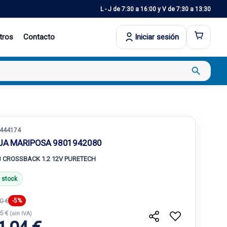
L - J de 7:30 a 16:00 y V de 7:30 a 13:30
tros
Contacto
Iniciar sesión
search
444174
JA MARIPOSA 9801942080
3 CROSSBACK 1.2 12V PURETECH
 stock
0 €
-5%
65 €
(sin IVA)