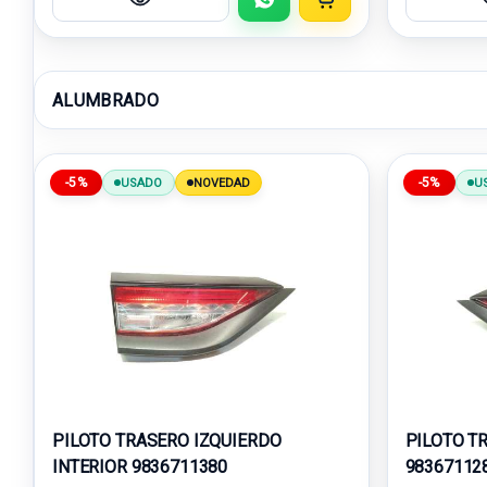
ALUMBRADO
-5%
-5%
USADO
NOVEDAD
U
PILOTO TRASERO IZQUIERDO
PILOTO T
INTERIOR 9836711380
98367112