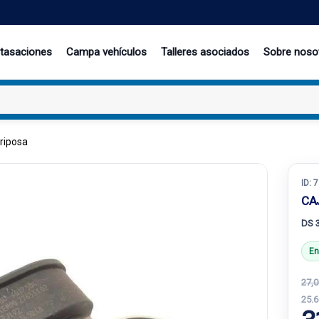
 tasaciones
Campa vehículos
Talleres asociados
Sobre noso
riposa
ID:
7
CA
DS 
En
27,0
25.