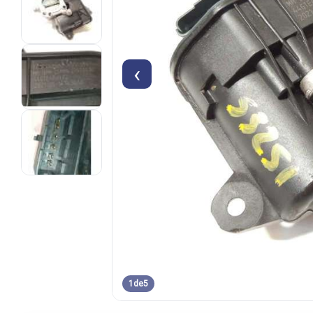
‹
1
de
5