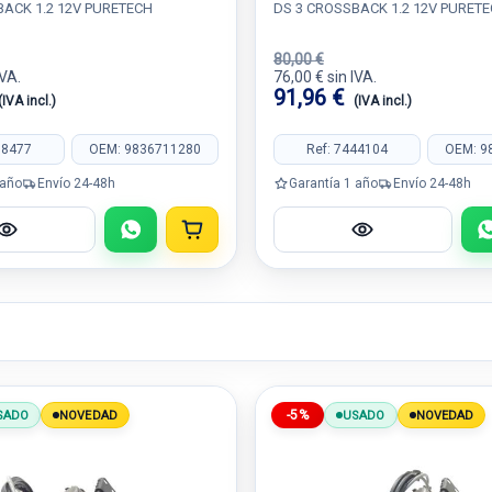
BACK 1.2 12V PURETECH
DS 3 CROSSBACK 1.2 12V PURET
80,00 €
IVA.
76,00 € sin IVA.
91,96 €
(IVA incl.)
(IVA incl.)
88477
OEM: 9836711280
Ref: 7444104
OEM: 9
 año
Envío 24-48h
Garantía 1 año
Envío 24-48h
-5%
SADO
NOVEDAD
USADO
NOVEDAD