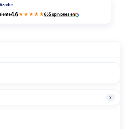
dizarbe
4.6
★
★
★
★
★
elente
665 opiniones en
2