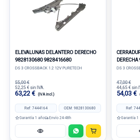
ELEVALUNAS DELANTERO DERECHO
CERRADUR
9828130680 9828416680
DERECHA 
DS 3 CROSSBACK 1.2 12V PURETECH
DS 3 CROSS
55,00 €
47,00 €
52,25 € sin IVA.
44,65 € sin 
63,22 €
54,03 €
(IVA incl.)
Ref: 7444164
OEM: 9828130680
Ref: 74
Garantía 1 año
Envío 24-48h
Garantía 1