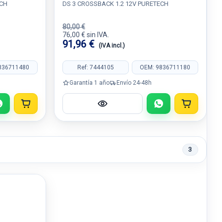
ECH
DS 3 CROSSBACK 1.2 12V PURETECH
80,00 €
76,00 € sin IVA.
91,96 €
(IVA incl.)
836711480
Ref: 7444105
OEM: 9836711180
Garantía 1 año
Envío 24-48h
3