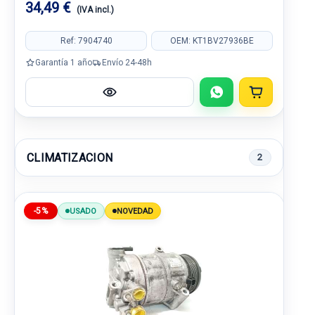
34,49 €
(IVA incl.)
Ref: 7904740
OEM: KT1BV27936BE
Garantía 1 año
Envío 24-48h
CLIMATIZACION
2
-5%
USADO
NOVEDAD