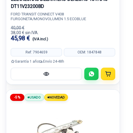
DT11V23200BD
FORD TRANSIT CONNECT V408
FURGONETA/MONOVOLUMEN 1.5 ECOBLUE
40,00 €
38,00 € sin IVA.
45,98 €
(IVA incl.)
Ref: 7904659
OEM: 1847848
Garantía 1 año
Envío 24-48h
-5%
USADO
NOVEDAD