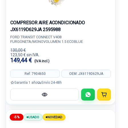
COMPRESOR AIRE ACONDICIONADO
JX6119D629JA 2595988
FORD TRANSIT CONNECT V408
FURGONETA/MONOVOLUMEN 1.5 ECOBLUE
130,00 €
123,50 € sin IVA.
149,44 €
(IVA incl.)
Ref: 7904650
OEM: JX6119D629JA
Garantía 1 año
Envío 24-48h
-5%
USADO
NOVEDAD