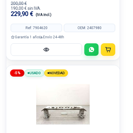
200,00 €
190,00 € sin IVA.
229,90 €
(IVA incl.)
Ref: 7904620
OEM: 2407980
Garantía 1 año
Envío 24-48h
-5%
USADO
NOVEDAD