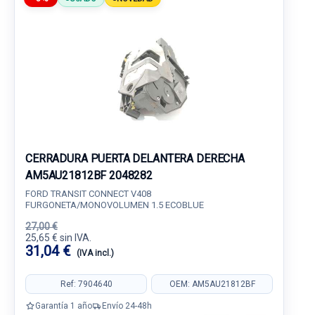
CERRADURA PUERTA DELANTERA DERECHA
AM5AU21812BF 2048282
FORD TRANSIT CONNECT V408
FURGONETA/MONOVOLUMEN 1.5 ECOBLUE
27,00 €
25,65 € sin IVA.
31,04 €
(IVA incl.)
Ref: 7904640
OEM: AM5AU21812BF
Garantía 1 año
Envío 24-48h