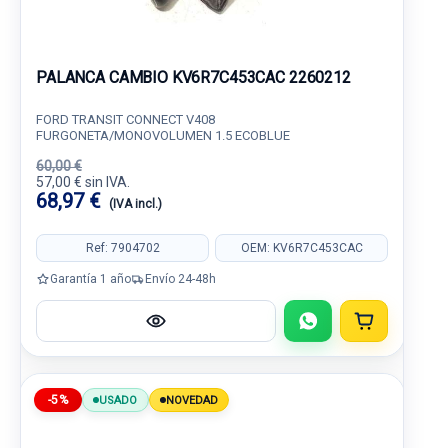
PALANCA CAMBIO KV6R7C453CAC 2260212
FORD TRANSIT CONNECT V408
FURGONETA/MONOVOLUMEN 1.5 ECOBLUE
60,00 €
57,00 € sin IVA.
68,97 €
(IVA incl.)
Ref: 7904702
OEM: KV6R7C453CAC
Garantía 1 año
Envío 24-48h
-5%
USADO
NOVEDAD