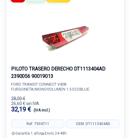
PILOTO TRASERO DERECHO DT1113404AD
2390056 90019013
FORD TRANSIT CONNECT V408
FURGONETA/MONOVOLUMEN 1.5 ECOBLUE
28,00 €
26,60 € sin IVA.
32,19 €
(IVA incl.)
Ref: 7904711
OEM: DT1113404AD
Garantía 1 año
Envío 24-48h