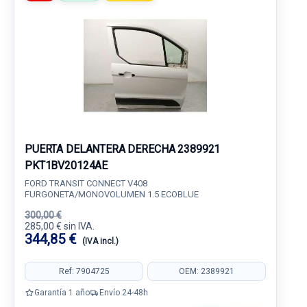
PUERTA DELANTERA DERECHA 2389921
PKT1BV20124AE
FORD TRANSIT CONNECT V408
FURGONETA/MONOVOLUMEN 1.5 ECOBLUE
300,00 €
285,00 € sin IVA.
344,85 €
(IVA incl.)
Ref: 7904725
OEM: 2389921
Garantía 1 año
Envío 24-48h