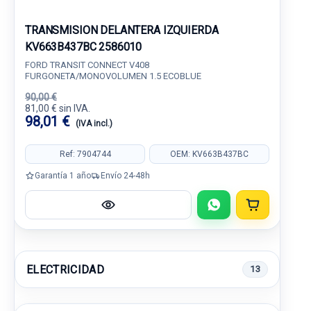
TRANSMISION DELANTERA IZQUIERDA
KV663B437BC 2586010
FORD TRANSIT CONNECT V408
FURGONETA/MONOVOLUMEN 1.5 ECOBLUE
90,00 €
81,00 € sin IVA.
98,01 €
(IVA incl.)
Ref: 7904744
OEM: KV663B437BC
Garantía 1 año
Envío 24-48h
ELECTRICIDAD
13