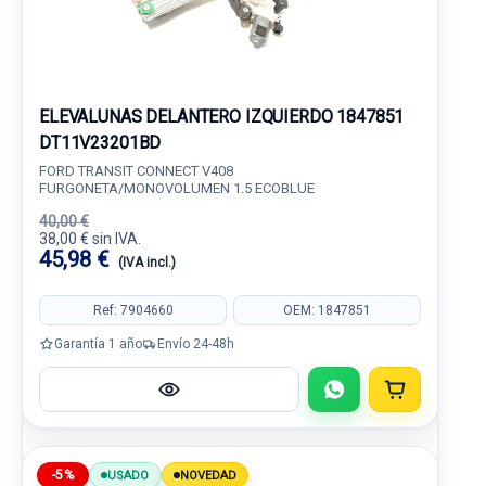
ELEVALUNAS DELANTERO IZQUIERDO 1847851
DT11V23201BD
FORD TRANSIT CONNECT V408
FURGONETA/MONOVOLUMEN 1.5 ECOBLUE
40,00 €
38,00 € sin IVA.
45,98 €
(IVA incl.)
Ref: 7904660
OEM: 1847851
Garantía 1 año
Envío 24-48h
-5%
USADO
NOVEDAD