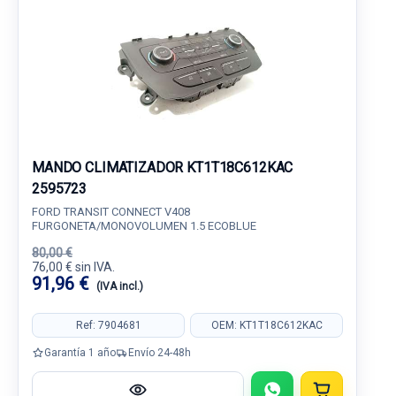
MANDO CLIMATIZADOR KT1T18C612KAC
2595723
FORD TRANSIT CONNECT V408
FURGONETA/MONOVOLUMEN 1.5 ECOBLUE
80,00 €
76,00 € sin IVA.
91,96 €
(IVA incl.)
Ref: 7904681
OEM: KT1T18C612KAC
Garantía 1 año
Envío 24-48h