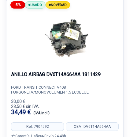
-5%
USADO
NOVEDAD
ANILLO AIRBAG DV6T14A664AA 1811429
FORD TRANSIT CONNECT V408
FURGONETA/MONOVOLUMEN 1.5 ECOBLUE
30,00 €
28,50 € sin IVA.
34,49 €
(IVA incl.)
Ref: 7904592
OEM: DV6T14A664AA
Garantía 1 año
Envío 24-48h