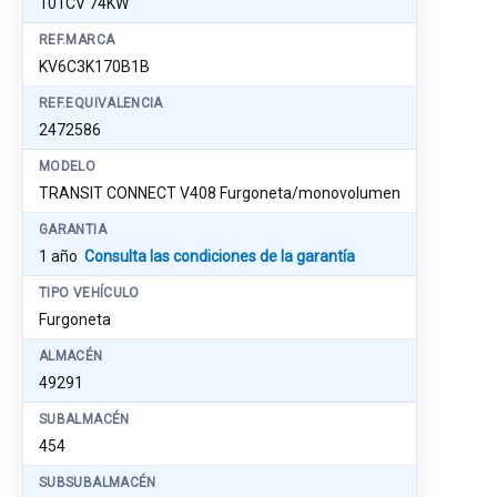
101CV 74KW
REF.MARCA
KV6C3K170B1B
REF.EQUIVALENCIA
2472586
MODELO
TRANSIT CONNECT V408 Furgoneta/monovolumen
GARANTIA
1 año
Consulta las condiciones de la garantía
TIPO VEHÍCULO
Furgoneta
ALMACÉN
49291
SUBALMACÉN
454
SUBSUBALMACÉN