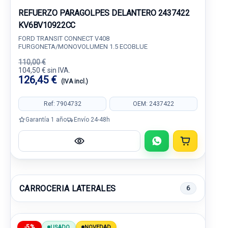
REFUERZO PARAGOLPES DELANTERO 2437422
KV6BV10922CC
FORD TRANSIT CONNECT V408
FURGONETA/MONOVOLUMEN 1.5 ECOBLUE
110,00 €
104,50 € sin IVA.
126,45 €
(IVA incl.)
Ref: 7904732
OEM: 2437422
Garantía 1 año
Envío 24-48h
CARROCERIA LATERALES
6
-5%
USADO
NOVEDAD