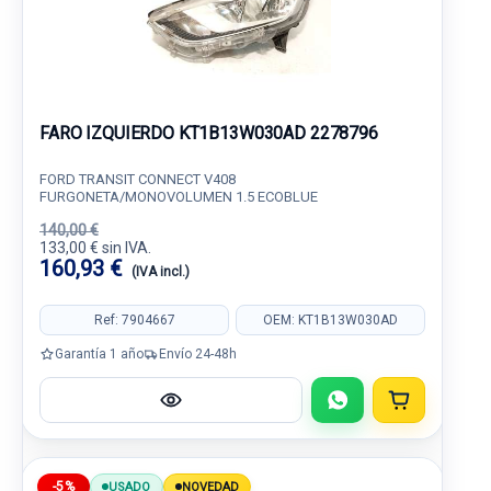
FARO IZQUIERDO KT1B13W030AD 2278796
FORD TRANSIT CONNECT V408
FURGONETA/MONOVOLUMEN 1.5 ECOBLUE
140,00 €
133,00 € sin IVA.
160,93 €
(IVA incl.)
Ref: 7904667
OEM: KT1B13W030AD
Garantía 1 año
Envío 24-48h
-5%
USADO
NOVEDAD