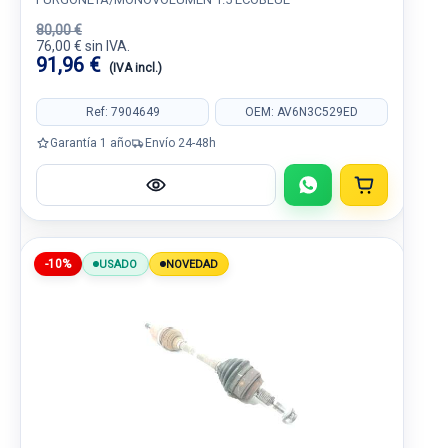
80,00 €
76,00 € sin IVA.
91,96 €
(IVA incl.)
Ref: 7904649
OEM: AV6N3C529ED
Garantía 1 año
Envío 24-48h
-10%
USADO
NOVEDAD