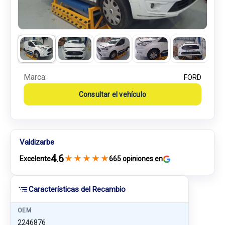
Marca:
FORD
Consultar el vehículo
Valdizarbe
4.6
★
★
★
★
★
Excelente
665 opiniones en
Características del Recambio
OEM
2246876