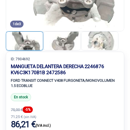
1
de
3
ID:
7904692
MANGUETA DELANTERA DERECHA 2246876
KV6C3K170B1B 2472586
FORD TRANSIT CONNECT V408 FURGONETA/MONOVOLUMEN
1.5 ECOBLUE
En stock
75,00 €
-5%
71.25 €
(sin IVA)
86,21 €
(IVA incl.)