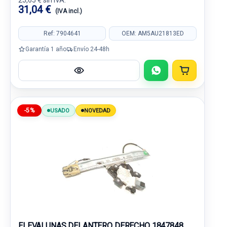
25,65 € sin IVA.
31,04 €
(IVA incl.)
Ref: 7904641
OEM: AM5AU21813ED
Garantía 1 año
Envío 24-48h
-5%
USADO
NOVEDAD
ELEVALUNAS DELANTERO DERECHO 1847848