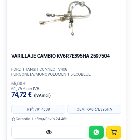
VARILLAJE CAMBIO KV6R7E395HA 2597504
FORD TRANSIT CONNECT V408
FURGONETA/MONOVOLUMEN 1.5 ECOBLUE
65,00 €
61,75 € sin IVA.
74,72 €
(IVA incl.)
Ref: 7914608
OEM: KV6R7E395HA
Garantía 1 año
Envío 24-48h