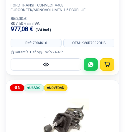
FORD TRANSIT CONNECT V408
FURGONETA/MONOVOLUMEN 1.5 ECOBLUE
850,00 €
807,50 € sin IVA.
977,08 €
(IVA incl.)
Ref: 7904616
OEM: KV6R7002DHB
Garantía 1 año
Envío 24-48h
-5%
USADO
NOVEDAD