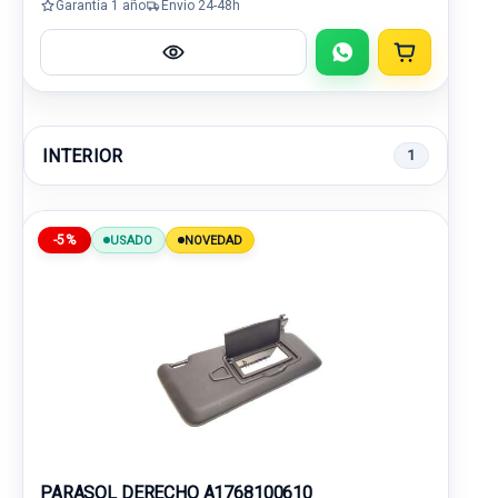
Garantía 1 año
Envío 24-48h
INTERIOR
1
-5%
USADO
NOVEDAD
PARASOL DERECHO A1768100610