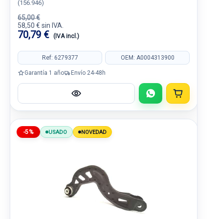
(156.946)
65,00 €
58,50 € sin IVA.
70,79 €
(IVA incl.)
Ref: 6279377
OEM: A0004313900
Garantía 1 año
Envío 24-48h
-5%
USADO
NOVEDAD