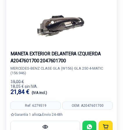
MANETA EXTERIOR DELANTERA IZQUIERDA
A2047601700 2047601700
MERCEDES-BENZ CLASE GLA (W156) GLA 250 4-MATIC
(156.946)
19,00 €
18,05 € sin IVA.
21,84 €
(IVA incl.)
Ref: 6279519
OEM: A2047601700
Garantía 1 año
Envío 24-48h