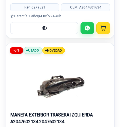
Ref: 6279521
OEM: A2047601634
Garantía 1 año
Envío 24-48h
-5%
USADO
NOVEDAD
MANETA EXTERIOR TRASERA IZQUIERDA
A2047602134 2047602134