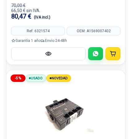
70,00 €
66,50 € sin IVA.
80,47 €
(IVA incl.)
Ref: 6321574
OEM: A1569007402
Garantía 1 año
Envío 24-48h
-5%
USADO
NOVEDAD