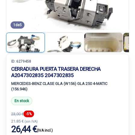
1
de
5
ID:
6279458
CERRADURA PUERTA TRASERA DERECHA
A2047302835 2047302835
MERCEDES-BENZ CLASE GLA (W156) GLA 250 4-MATIC
(156.946)
En stock
23,00 €
-5%
21.85 €
(sin IVA)
26,44 €
(IVA incl.)