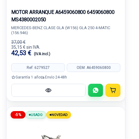
MOTOR ARRANQUE A6459060800 6459060800
MS4380002050
MERCEDES-BENZ CLASE GLA (W156) GLA 250 4-MATIC
(156.946)
37,00 €
35,15 € sin IVA.
42,53 €
(IVA incl.)
Ref: 6279527
OEM: A6459060800
Garantía 1 año
Envío 24-48h
-5%
USADO
NOVEDAD