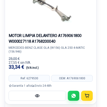
MOTOR LIMPIA DELANTERO A1769061800
W000027118 A1768200040
MERCEDES-BENZ CLASE GLA (W156) GLA 250 4-MATIC
(156.946)
29,00 €
27,55 € sin IVA.
33,34 €
(IVA incl.)
Ref: 6279530
OEM: A1769061800
Garantía 1 año
Envío 24-48h