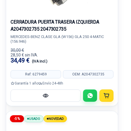
CERRADURA PUERTA TRASERA IZQUIERDA
A2047302735 2047302735
MERCEDES-BENZ CLASE GLA (W156) GLA 250 4-MATIC
(156.946)
30,00 €
28,50 € sin IVA.
34,49 €
(IVA incl.)
Ref: 6279459
OEM: A2047302735
Garantía 1 año
Envío 24-48h
-5%
USADO
NOVEDAD