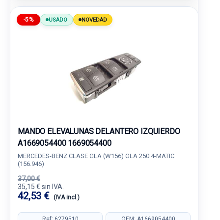
-5%
USADO
NOVEDAD
MANDO ELEVALUNAS DELANTERO IZQUIERDO
A1669054400 1669054400
MERCEDES-BENZ CLASE GLA (W156) GLA 250 4-MATIC
(156.946)
37,00 €
35,15 € sin IVA.
42,53 €
(IVA incl.)
Ref: 6279510
OEM: A1669054400