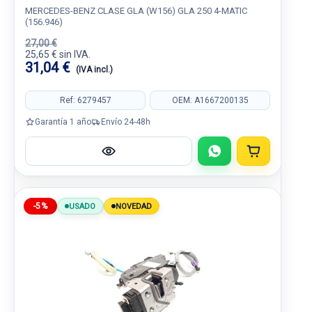
MERCEDES-BENZ CLASE GLA (W156) GLA 250 4-MATIC
(156.946)
27,00 €
25,65 € sin IVA.
31,04 €
(IVA incl.)
Ref: 6279457
OEM: A1667200135
Garantía 1 año
Envío 24-48h
-5%
USADO
NOVEDAD