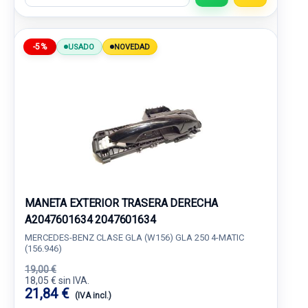
-5%
USADO
NOVEDAD
MANETA EXTERIOR TRASERA DERECHA
A2047601634 2047601634
MERCEDES-BENZ CLASE GLA (W156) GLA 250 4-MATIC
(156.946)
19,00 €
18,05 € sin IVA.
21,84 €
(IVA incl.)