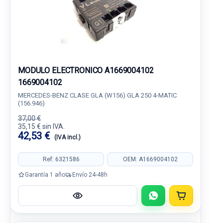
MODULO ELECTRONICO A1669004102
1669004102
MERCEDES-BENZ CLASE GLA (W156) GLA 250 4-MATIC
(156.946)
37,00 €
35,15 € sin IVA.
42,53 €
(IVA incl.)
Ref: 6321586
OEM: A1669004102
Garantía 1 año
Envío 24-48h