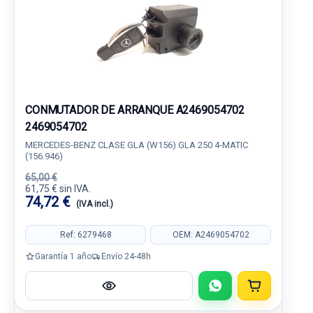
CONMUTADOR DE ARRANQUE A2469054702
2469054702
MERCEDES-BENZ CLASE GLA (W156) GLA 250 4-MATIC
(156.946)
65,00 €
61,75 € sin IVA.
74,72 €
(IVA incl.)
Ref: 6279468
OEM: A2469054702
Garantía 1 año
Envío 24-48h