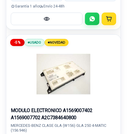
Garantía 1 año
Envío 24-48h
-5%
USADO
NOVEDAD
MODULO ELECTRONICO A1569007402
A1569007702 A2C7384640800
MERCEDES-BENZ CLASE GLA (W156) GLA 250 4-MATIC
(156.946)