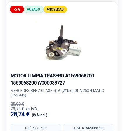
-5%
USADO
NOVEDAD
MOTOR LIMPIA TRASERO A1569068200
1569068200 W000038727
MERCEDES-BENZ CLASE GLA (W156) GLA 250 4-MATIC
(156.946)
25,00 €
23,75 € sin IVA.
28,74 €
(IVA incl.)
Ref: 6279531
OEM: A1569068200