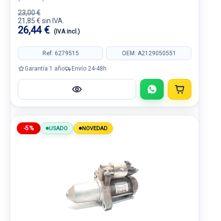
23,00 €
21,85 € sin IVA.
26,44 €
(IVA incl.)
Ref: 6279515
OEM: A2129050551
Garantía 1 año
Envío 24-48h
-5%
USADO
NOVEDAD