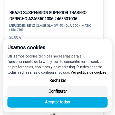
BRAZO SUSPENSION SUPERIOR TRASERO
DERECHO A2463501006 2463501006
MERCEDES-BENZ CLASE GLA (W156) GLA 250 4-MATIC
(156.946)
20,00 €
19,00 € sin IVA.
22,99 €
Usamos cookies
(IVA incl.)
Utilizamos cookies técnicas necesarias para el
Ref: 6279425
OEM: A2463501006
funcionamiento de la web y, con tu consentimiento, cookies
Garantía 1 año
Envío 24-48h
de preferencias, analíticas y de marketing. Puedes aceptar
todas, rechazarlas o configurar su uso.
Ver política de cookies
Rechazar
Configurar
-5%
USADO
NOVEDAD
Aceptar todas