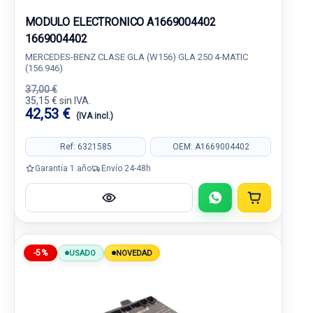
MODULO ELECTRONICO A1669004402
1669004402
MERCEDES-BENZ CLASE GLA (W156) GLA 250 4-MATIC
(156.946)
37,00 €
35,15 € sin IVA.
42,53 €
(IVA incl.)
Ref: 6321585
OEM: A1669004402
Garantía 1 año
Envío 24-48h
-5%
USADO
NOVEDAD