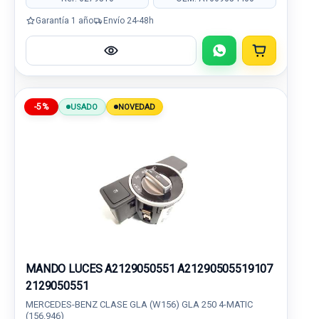
Garantía 1 año
Envío 24-48h
-5%
USADO
NOVEDAD
MANDO LUCES A2129050551 A21290505519107
2129050551
MERCEDES-BENZ CLASE GLA (W156) GLA 250 4-MATIC
(156.946)