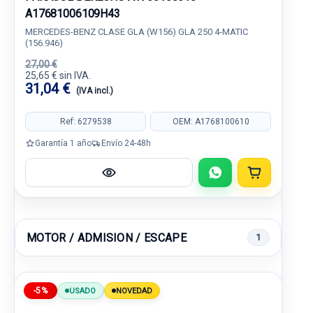
A17681006109H43
MERCEDES-BENZ CLASE GLA (W156) GLA 250 4-MATIC
(156.946)
27,00 €
25,65 € sin IVA.
31,04 €
(IVA incl.)
Ref: 6279538
OEM: A1768100610
Garantía 1 año
Envío 24-48h
MOTOR / ADMISION / ESCAPE
1
-5%
USADO
NOVEDAD