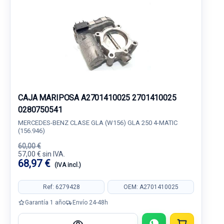
CAJA MARIPOSA A2701410025 2701410025
0280750541
MERCEDES-BENZ CLASE GLA (W156) GLA 250 4-MATIC
(156.946)
60,00 €
57,00 € sin IVA.
68,97 €
(IVA incl.)
Ref: 6279428
OEM: A2701410025
Garantía 1 año
Envío 24-48h