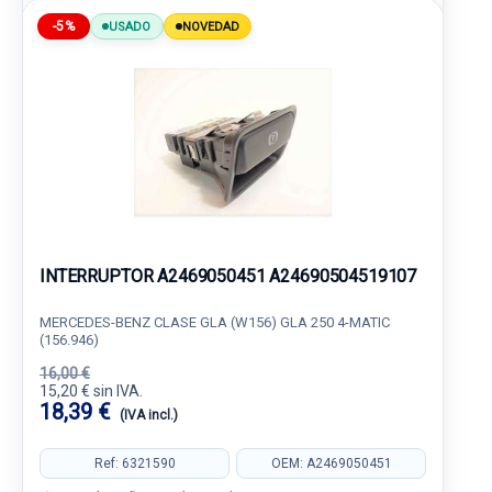
-5%
USADO
NOVEDAD
INTERRUPTOR A2469050451 A24690504519107
MERCEDES-BENZ CLASE GLA (W156) GLA 250 4-MATIC
(156.946)
16,00 €
15,20 € sin IVA.
18,39 €
(IVA incl.)
Ref: 6321590
OEM: A2469050451