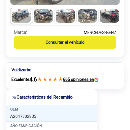
Marca:
MERCEDES-BENZ
Consultar el vehículo
Valdizarbe
4.6
★
★
★
★
★
Excelente
665 opiniones en
Características del Recambio
OEM
A2047302835
AÑO FABRICACIÓN