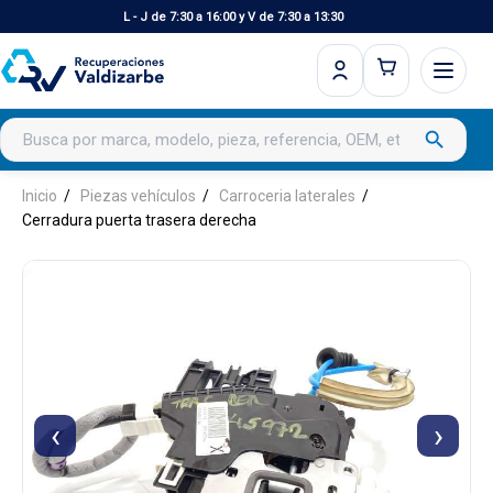
L - J de 7:30 a 16:00 y V de 7:30 a 13:30
Buscar productos
search
Inicio
Piezas vehículos
Carroceria laterales
Cerradura puerta trasera derecha
‹
›