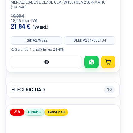
MERCEDES-BENZ CLASE GLA (W156) GLA 250 4-MATIC
(156.946)
19,00 €
18,05 € sin IVA.
21,84 €
(IVA incl.)
Ref: 6279522
OEM: A2047602134
Garantía 1 año
Envío 24-48h
ELECTRICIDAD
10
-5%
USADO
NOVEDAD