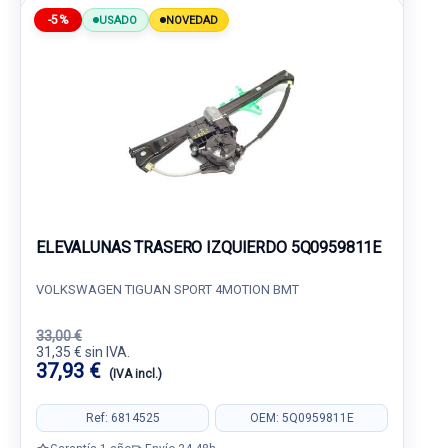
-5%
USADO
NOVEDAD
ELEVALUNAS TRASERO IZQUIERDO 5Q0959811E
VOLKSWAGEN TIGUAN SPORT 4MOTION BMT
33,00 €
31,35 € sin IVA.
37,93 €
(IVA incl.)
Ref: 6814525
OEM: 5Q0959811E