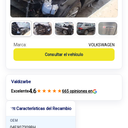
Marca:
VOLKSWAGEN
Consultar el vehículo
Valdizarbe
4.6
★
★
★
★
★
Excelente
665 opiniones en
Características del Recambio
OEM
04E907309BH