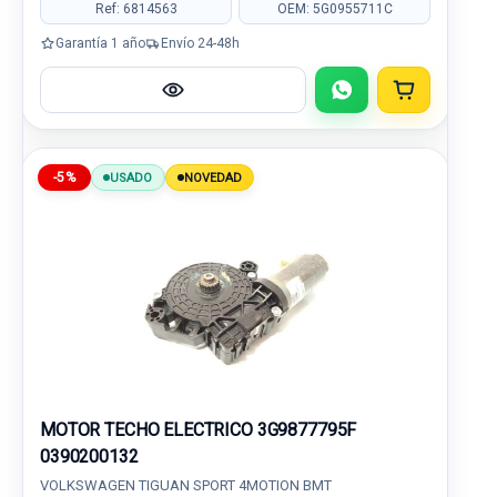
Ref: 6814563
OEM: 5G0955711C
Garantía 1 año
Envío 24-48h
-5%
USADO
NOVEDAD
MOTOR TECHO ELECTRICO 3G9877795F
0390200132
VOLKSWAGEN TIGUAN SPORT 4MOTION BMT