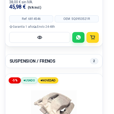
38,00 € sin IVA.
45,98 €
(IVA incl.)
Ref: 6814546
OEM: 5Q0953521R
Garantía 1 año
Envío 24-48h
SUSPENSION / FRENOS
2
-5%
USADO
NOVEDAD