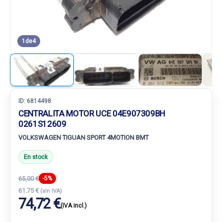
1
de
4
ID:
6814498
CENTRALITA MOTOR UCE 04E907309BH
0261S12609
VOLKSWAGEN TIGUAN SPORT 4MOTION BMT
En stock
65,00 €
-5%
61.75 €
(sin IVA)
74,72 €
(IVA incl.)