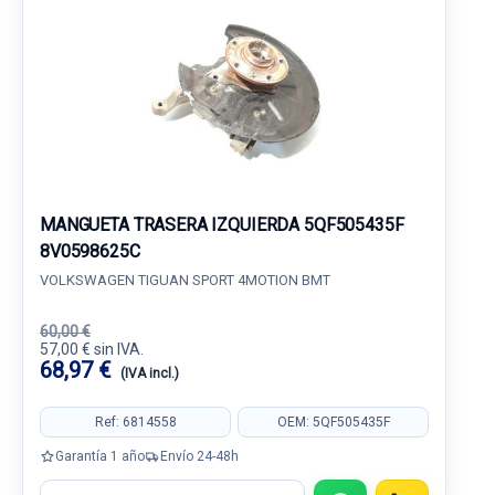
MANGUETA TRASERA IZQUIERDA 5QF505435F
8V0598625C
VOLKSWAGEN TIGUAN SPORT 4MOTION BMT
60,00 €
57,00 € sin IVA.
68,97 €
(IVA incl.)
Ref: 6814558
OEM: 5QF505435F
Garantía 1 año
Envío 24-48h