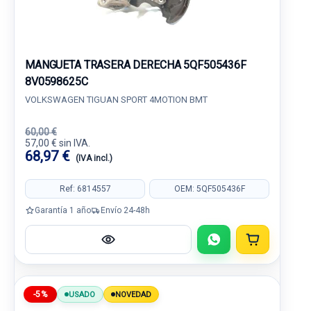
MANGUETA TRASERA DERECHA 5QF505436F
8V0598625C
VOLKSWAGEN TIGUAN SPORT 4MOTION BMT
60,00 €
57,00 € sin IVA.
68,97 €
(IVA incl.)
Ref: 6814557
OEM: 5QF505436F
Garantía 1 año
Envío 24-48h
-5%
USADO
NOVEDAD