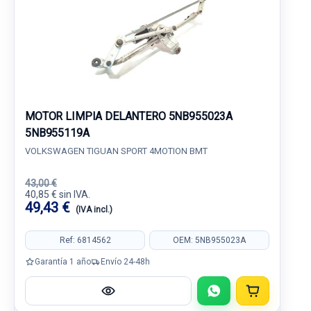
MOTOR LIMPIA DELANTERO 5NB955023A
5NB955119A
VOLKSWAGEN TIGUAN SPORT 4MOTION BMT
43,00 €
40,85 € sin IVA.
49,43 €
(IVA incl.)
Ref: 6814562
OEM: 5NB955023A
Garantía 1 año
Envío 24-48h