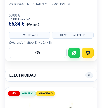
VOLKSWAGEN TIGUAN SPORT 4MOTION BMT
60,00 €
54,00 € sin IVA.
65,34 €
(IVA incl.)
Ref: 6814610
OEM: 3Q0501203B
Garantía 1 año
Envío 24-48h
ELECTRICIDAD
5
-5%
USADO
NOVEDAD