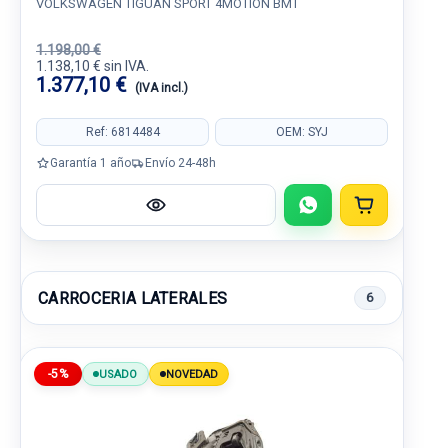
VOLKSWAGEN TIGUAN SPORT 4MOTION BMT
1.198,00 €
1.138,10 € sin IVA.
1.377,10 €
(IVA incl.)
Ref: 6814484
OEM: SYJ
Garantía 1 año
Envío 24-48h
CARROCERIA LATERALES
6
-5%
USADO
NOVEDAD