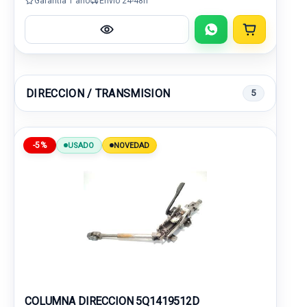
Garantía 1 año
Envío 24-48h
DIRECCION / TRANSMISION
5
-5%
USADO
NOVEDAD
COLUMNA DIRECCION 5Q1419512D