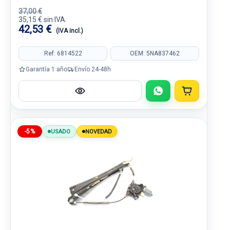
37,00 €
35,15 € sin IVA.
42,53 €
(IVA incl.)
Ref: 6814522
OEM: 5NA837462
Garantía 1 año
Envío 24-48h
-5%
USADO
NOVEDAD