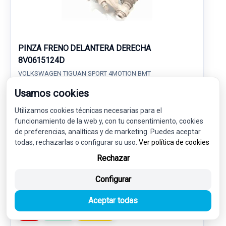
PINZA FRENO DELANTERA DERECHA
8V0615124D
VOLKSWAGEN TIGUAN SPORT 4MOTION BMT
Usamos cookies
27,00 €
25,65 € sin IVA.
Utilizamos cookies técnicas necesarias para el
31,04 €
(IVA incl.)
funcionamiento de la web y, con tu consentimiento, cookies
de preferencias, analíticas y de marketing. Puedes aceptar
Ref: 6814576
OEM: 8V0615124D
todas, rechazarlas o configurar su uso.
Ver política de cookies
Garantía 1 año
Envío 24-48h
Rechazar
Configurar
Aceptar todas
-5%
USADO
NOVEDAD