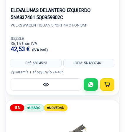
ELEVALUNAS DELANTERO IZQUIERDO
5NA837461 5Q0959802C
VOLKSWAGEN TIGUAN SPORT 4MOTION BMT
37,00 €
35,15 € sin IVA.
42,53 €
(IVA incl.)
Ref: 6814523
OEM: 5NA837461
Garantía 1 año
Envío 24-48h
-5%
USADO
NOVEDAD