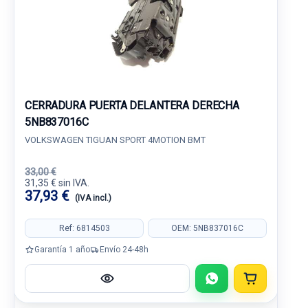
CERRADURA PUERTA DELANTERA DERECHA
5NB837016C
VOLKSWAGEN TIGUAN SPORT 4MOTION BMT
33,00 €
31,35 € sin IVA.
37,93 €
(IVA incl.)
Ref: 6814503
OEM: 5NB837016C
Garantía 1 año
Envío 24-48h