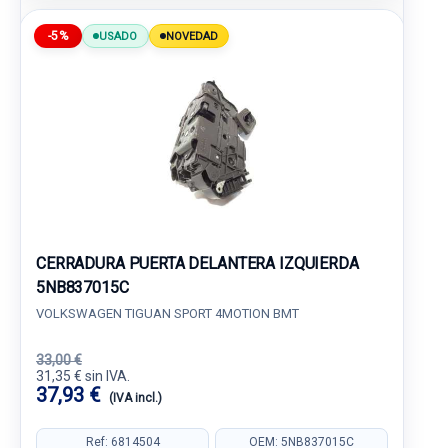
-5%
USADO
NOVEDAD
CERRADURA PUERTA DELANTERA IZQUIERDA
5NB837015C
VOLKSWAGEN TIGUAN SPORT 4MOTION BMT
33,00 €
31,35 € sin IVA.
37,93 €
(IVA incl.)
Ref: 6814504
OEM: 5NB837015C