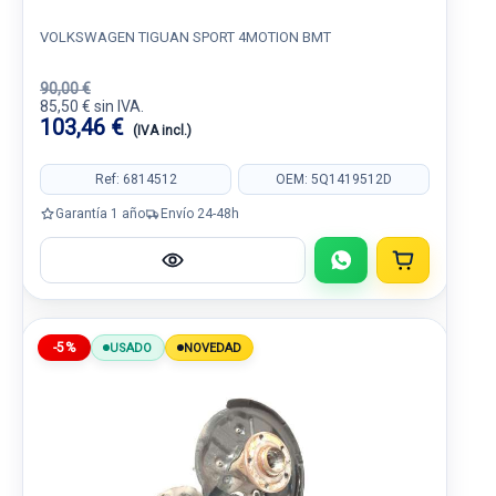
VOLKSWAGEN TIGUAN SPORT 4MOTION BMT
90,00 €
85,50 € sin IVA.
103,46 €
(IVA incl.)
Ref: 6814512
OEM: 5Q1419512D
Garantía 1 año
Envío 24-48h
-5%
USADO
NOVEDAD