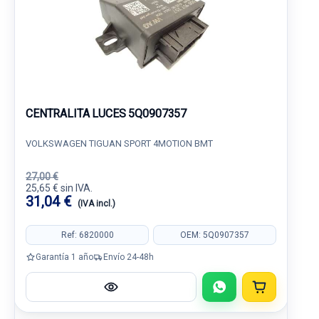
CENTRALITA LUCES 5Q0907357
VOLKSWAGEN TIGUAN SPORT 4MOTION BMT
27,00 €
25,65 € sin IVA.
31,04 €
(IVA incl.)
Ref: 6820000
OEM: 5Q0907357
Garantía 1 año
Envío 24-48h