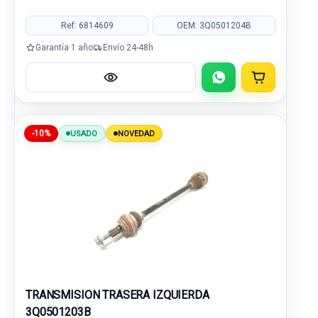
Ref: 6814609
OEM: 3Q0501204B
Garantía 1 año
Envío 24-48h
-10%
USADO
NOVEDAD
TRANSMISION TRASERA IZQUIERDA
3Q0501203B