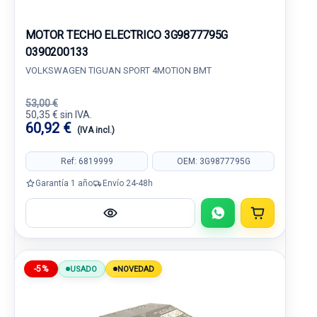
MOTOR TECHO ELECTRICO 3G9877795G
0390200133
VOLKSWAGEN TIGUAN SPORT 4MOTION BMT
53,00 €
50,35 € sin IVA.
60,92 €
(IVA incl.)
Ref: 6819999
OEM: 3G9877795G
Garantía 1 año
Envío 24-48h
-5%
USADO
NOVEDAD