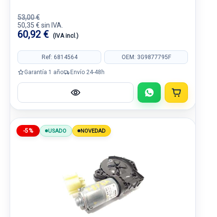
53,00 €
50,35 € sin IVA.
60,92 €
(IVA incl.)
Ref: 6814564
OEM: 3G9877795F
Garantía 1 año
Envío 24-48h
-5%
USADO
NOVEDAD