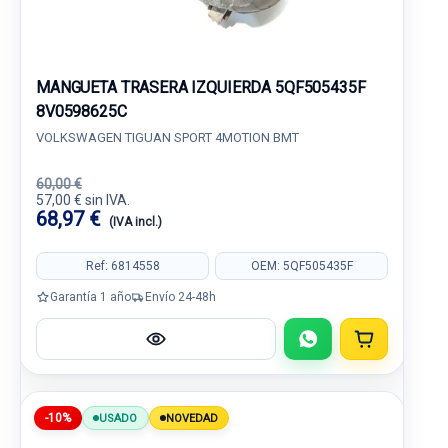
MANGUETA TRASERA IZQUIERDA 5QF505435F
8V0598625C
VOLKSWAGEN TIGUAN SPORT 4MOTION BMT
60,00 €
57,00 € sin IVA.
68,97 €
(IVA incl.)
Ref: 6814558
OEM: 5QF505435F
Garantía 1 año
Envío 24-48h
-10%
USADO
NOVEDAD