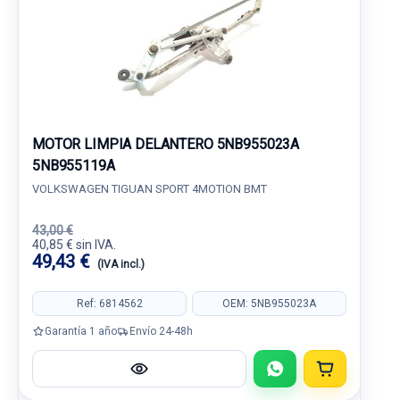
MOTOR LIMPIA DELANTERO 5NB955023A
5NB955119A
VOLKSWAGEN TIGUAN SPORT 4MOTION BMT
43,00 €
40,85 € sin IVA.
49,43 €
(IVA incl.)
Ref: 6814562
OEM: 5NB955023A
Garantía 1 año
Envío 24-48h