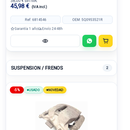
38,00 € sin IVA.
45,98 €
(IVA incl.)
Ref: 6814546
OEM: 5Q0953521R
Garantía 1 año
Envío 24-48h
SUSPENSION / FRENOS
2
-5%
USADO
NOVEDAD