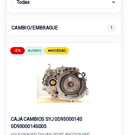
CAMBIO/EMBRAGUE
1
-5%
USADO
NOVEDAD
CAJA CAMBIOS SYJ 0D9300014S
0D9300014S005
VOLKSWAGEN TIGUAN SPORT 4MOTION BMT