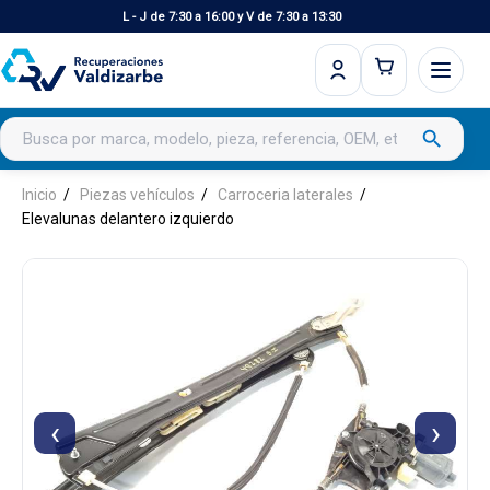
L - J de 7:30 a 16:00 y V de 7:30 a 13:30
Buscar productos
search
Inicio
Piezas vehículos
Carroceria laterales
Elevalunas delantero izquierdo
‹
›