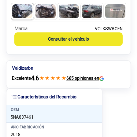
Marca:
VOLKSWAGEN
Consultar el vehículo
Valdizarbe
4.6
★
★
★
★
★
Excelente
665 opiniones en
Características del Recambio
OEM
5NA837461
AÑO FABRICACIÓN
2018