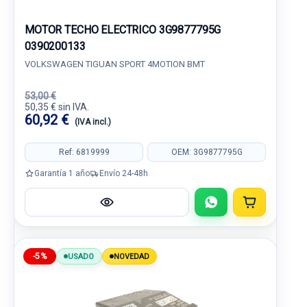
MOTOR TECHO ELECTRICO 3G9877795G
0390200133
VOLKSWAGEN TIGUAN SPORT 4MOTION BMT
53,00 €
50,35 € sin IVA.
60,92 €
(IVA incl.)
Ref: 6819999
OEM: 3G9877795G
Garantía 1 año
Envío 24-48h
-5%
USADO
NOVEDAD