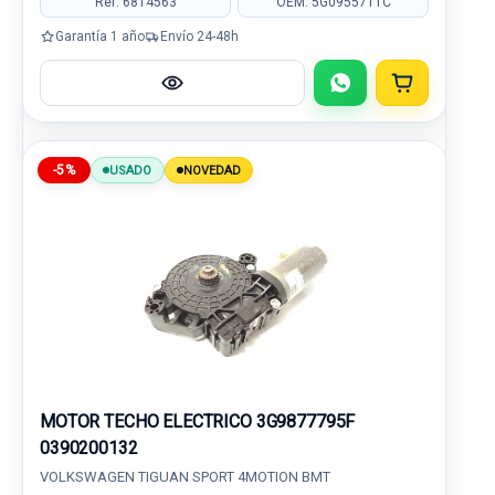
Ref: 6814563
OEM: 5G0955711C
Garantía 1 año
Envío 24-48h
-5%
USADO
NOVEDAD
MOTOR TECHO ELECTRICO 3G9877795F
0390200132
VOLKSWAGEN TIGUAN SPORT 4MOTION BMT