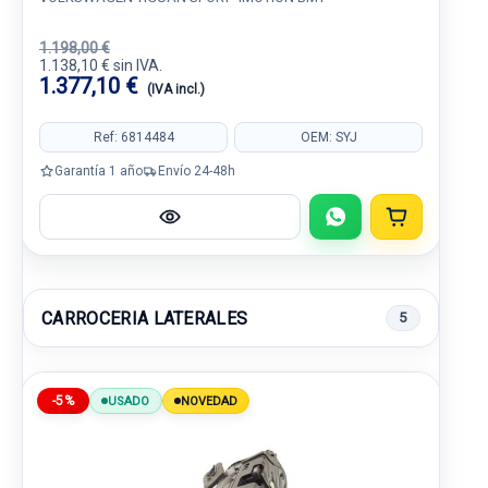
1.198,00 €
1.138,10 € sin IVA.
1.377,10 €
(IVA incl.)
Ref: 6814484
OEM: SYJ
Garantía 1 año
Envío 24-48h
CARROCERIA LATERALES
5
-5%
USADO
NOVEDAD