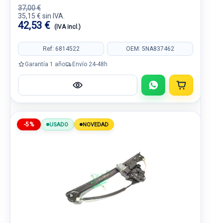
37,00 €
35,15 € sin IVA.
42,53 €
(IVA incl.)
Ref: 6814522
OEM: 5NA837462
Garantía 1 año
Envío 24-48h
-5%
USADO
NOVEDAD