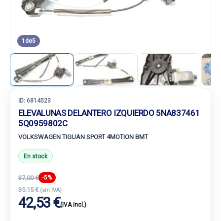
1
de
5
ID:
6814523
ELEVALUNAS DELANTERO IZQUIERDO 5NA837461
5Q0959802C
VOLKSWAGEN TIGUAN SPORT 4MOTION BMT
En stock
37,00 €
-5%
35.15 €
(sin IVA)
42,53 €
(IVA incl.)