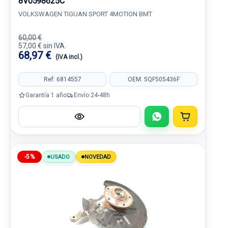
8V0598625C
VOLKSWAGEN TIGUAN SPORT 4MOTION BMT
60,00 €
57,00 € sin IVA.
68,97 €
(IVA incl.)
Ref: 6814557
OEM: 5QF505436F
Garantía 1 año
Envío 24-48h
-5%
USADO
NOVEDAD