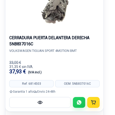
CERRADURA PUERTA DELANTERA DERECHA
5NB837016C
VOLKSWAGEN TIGUAN SPORT 4MOTION BMT
33,00 €
31,35 € sin IVA.
37,93 €
(IVA incl.)
Ref: 6814503
OEM: 5NB837016C
Garantía 1 año
Envío 24-48h