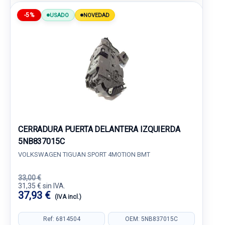
-5%
USADO
NOVEDAD
CERRADURA PUERTA DELANTERA IZQUIERDA
5NB837015C
VOLKSWAGEN TIGUAN SPORT 4MOTION BMT
33,00 €
31,35 € sin IVA.
37,93 €
(IVA incl.)
Ref: 6814504
OEM: 5NB837015C