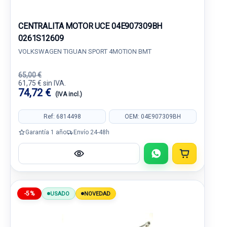
CENTRALITA MOTOR UCE 04E907309BH
0261S12609
VOLKSWAGEN TIGUAN SPORT 4MOTION BMT
65,00 €
61,75 € sin IVA.
74,72 €
(IVA incl.)
Ref: 6814498
OEM: 04E907309BH
Garantía 1 año
Envío 24-48h
-5%
USADO
NOVEDAD