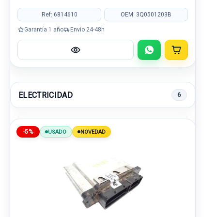
Ref: 6814610
OEM: 3Q0501203B
Garantía 1 año
Envío 24-48h
ELECTRICIDAD
6
-5%
USADO
NOVEDAD