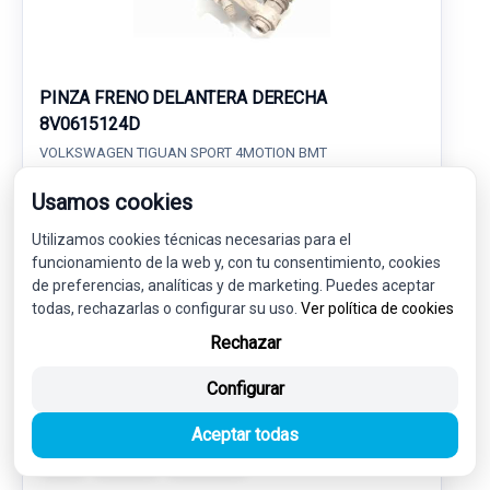
PINZA FRENO DELANTERA DERECHA
8V0615124D
VOLKSWAGEN TIGUAN SPORT 4MOTION BMT
Usamos cookies
27,00 €
25,65 € sin IVA.
31,04 €
Utilizamos cookies técnicas necesarias para el
(IVA incl.)
funcionamiento de la web y, con tu consentimiento, cookies
de preferencias, analíticas y de marketing. Puedes aceptar
Ref: 6814576
OEM: 8V0615124D
todas, rechazarlas o configurar su uso.
Ver política de cookies
Garantía 1 año
Envío 24-48h
Rechazar
Configurar
Aceptar todas
-5%
USADO
NOVEDAD