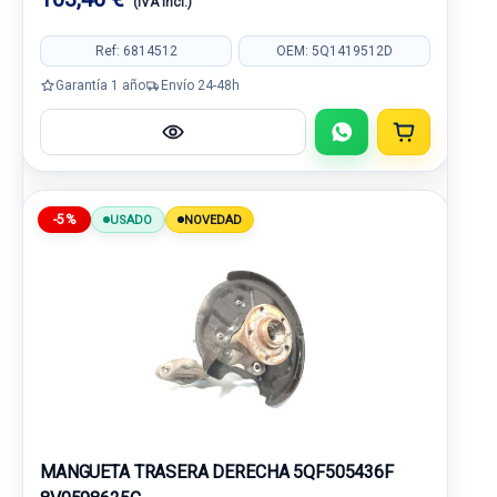
(IVA incl.)
Ref: 6814512
OEM: 5Q1419512D
Garantía 1 año
Envío 24-48h
-5%
USADO
NOVEDAD
MANGUETA TRASERA DERECHA 5QF505436F