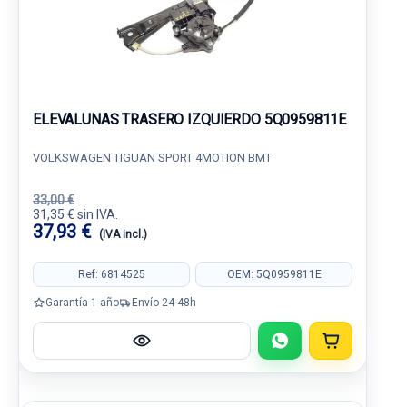
ELEVALUNAS TRASERO IZQUIERDO 5Q0959811E
VOLKSWAGEN TIGUAN SPORT 4MOTION BMT
33,00 €
31,35 € sin IVA.
37,93 €
(IVA incl.)
Ref: 6814525
OEM: 5Q0959811E
Garantía 1 año
Envío 24-48h