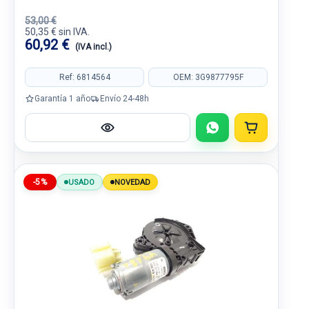
53,00 €
50,35 € sin IVA.
60,92 €
(IVA incl.)
Ref: 6814564
OEM: 3G9877795F
Garantía 1 año
Envío 24-48h
-5%
USADO
NOVEDAD