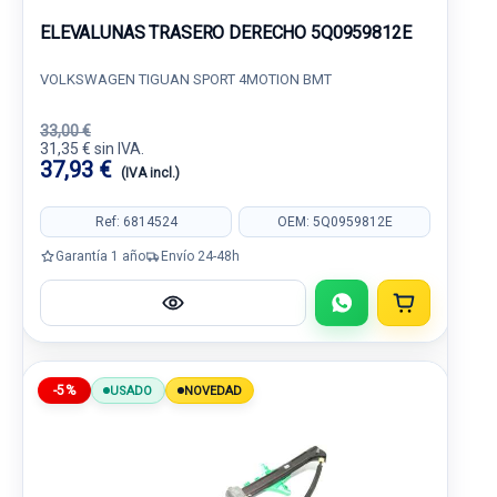
ELEVALUNAS TRASERO DERECHO 5Q0959812E
VOLKSWAGEN TIGUAN SPORT 4MOTION BMT
33,00 €
31,35 € sin IVA.
37,93 €
(IVA incl.)
Ref: 6814524
OEM: 5Q0959812E
Garantía 1 año
Envío 24-48h
-5%
USADO
NOVEDAD