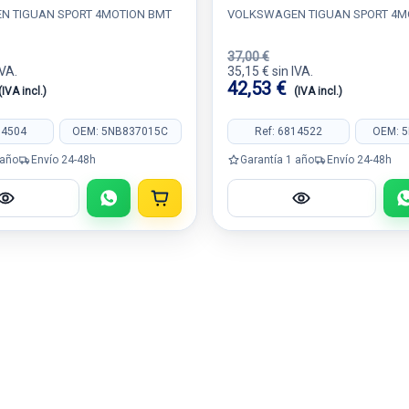
 TIGUAN SPORT 4MOTION BMT
VOLKSWAGEN TIGUAN SPORT 4M
37,00 €
IVA.
35,15 € sin IVA.
42,53 €
(IVA incl.)
(IVA incl.)
14504
OEM: 5NB837015C
Ref: 6814522
OEM: 
 año
Envío 24-48h
Garantía 1 año
Envío 24-48h