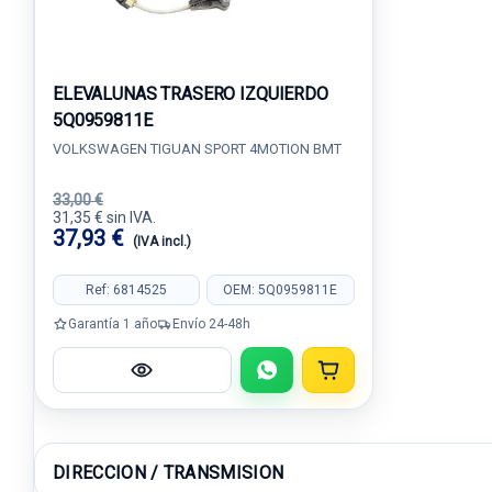
ELEVALUNAS TRASERO IZQUIERDO
5Q0959811E
VOLKSWAGEN TIGUAN SPORT 4MOTION BMT
33,00 €
31,35 € sin IVA.
37,93 €
(IVA incl.)
Ref: 6814525
OEM: 5Q0959811E
Garantía 1 año
Envío 24-48h
DIRECCION / TRANSMISION