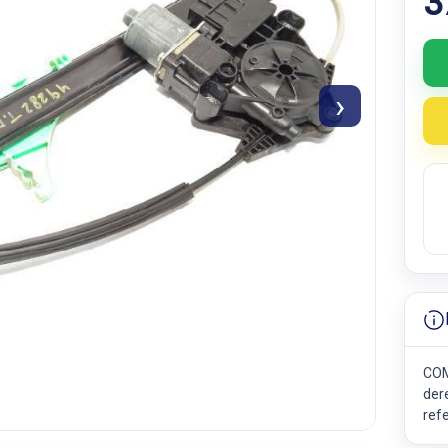
3
›
COM
der
ref