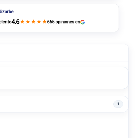
dizarbe
4.6
★
★
★
★
★
elente
665 opiniones en
1