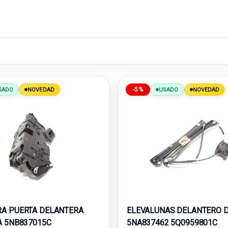
-5%
SADO
NOVEDAD
USADO
NOVEDAD
A PUERTA DELANTERA
ELEVALUNAS DELANTERO 
A 5NB837015C
5NA837462 5Q0959801C