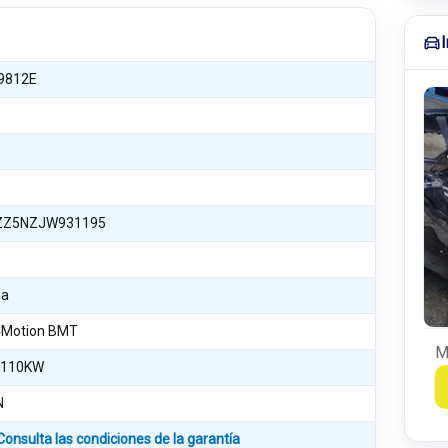
9812E
Z5NZJW931195
na
4Motion BMT
M
 110KW
N
Consulta las condiciones de la garantía