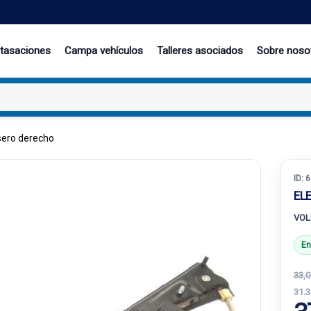
 tasaciones
Campa vehículos
Talleres asociados
Sobre noso
sero derecho
ID:
6
EL
VOL
En
33,0
31.