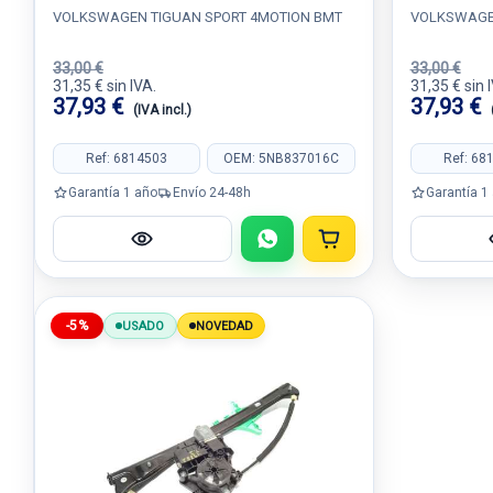
VOLKSWAGEN TIGUAN SPORT 4MOTION BMT
VOLKSWAGEN
33,00 €
33,00 €
31,35 € sin IVA.
31,35 € sin 
37,93 €
37,93 €
(IVA incl.)
Ref: 6814503
OEM: 5NB837016C
Ref: 68
Garantía 1 año
Envío 24-48h
Garantía 1
-5%
USADO
NOVEDAD