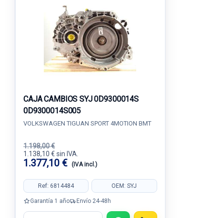
CAJA CAMBIOS SYJ 0D9300014S
0D9300014S005
VOLKSWAGEN TIGUAN SPORT 4MOTION BMT
1.198,00 €
1.138,10 € sin IVA.
1.377,10 €
(IVA incl.)
Ref: 6814484
OEM: SYJ
Garantía 1 año
Envío 24-48h