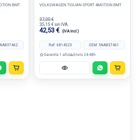
OTION BMT
VOLKSWAGEN TIGUAN SPORT 4MOTION BMT
37,00 €
35,15 € sin IVA.
42,53 €
(IVA incl.)
5NA837462
Ref: 6814523
OEM: 5NA837461
Garantía 1 año
Envío 24-48h