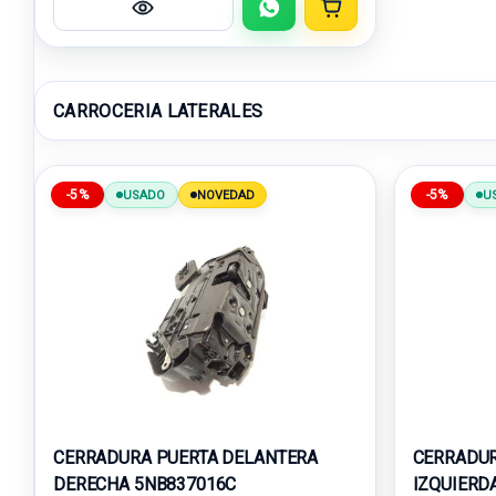
CARROCERIA LATERALES
-5%
-5%
USADO
NOVEDAD
U
CERRADURA PUERTA DELANTERA
CERRADUR
DERECHA 5NB837016C
IZQUIERD