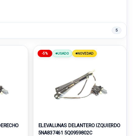
5
-5%
USADO
NOVEDAD
DERECHO
ELEVALUNAS DELANTERO IZQUIERDO
5NA837461 5Q0959802C