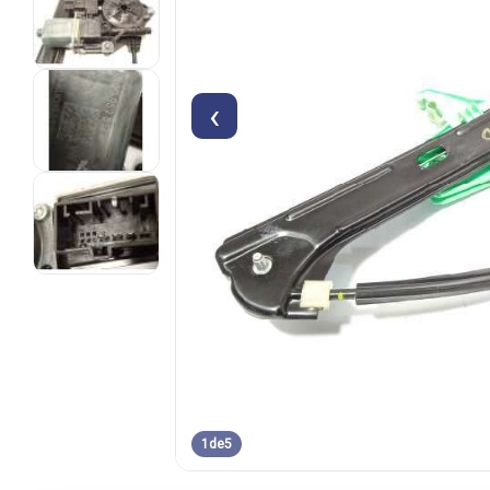
‹
1
de
5