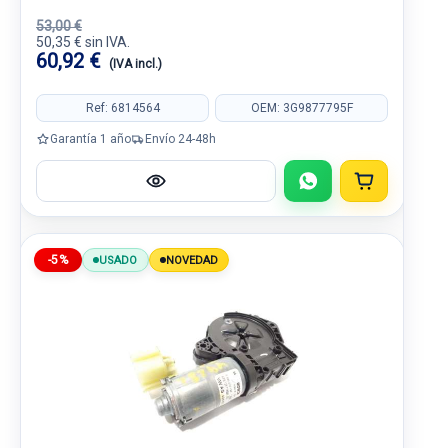
53,00 €
50,35 € sin IVA.
60,92 €
(IVA incl.)
Ref: 6814564
OEM: 3G9877795F
Garantía 1 año
Envío 24-48h
-5%
USADO
NOVEDAD