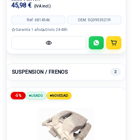
45,98 €
(IVA incl.)
Ref: 6814546
OEM: 5Q0953521R
Garantía 1 año
Envío 24-48h
SUSPENSION / FRENOS
2
-5%
USADO
NOVEDAD