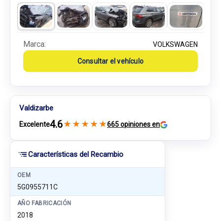
Marca:
VOLKSWAGEN
Consultar el vehículo
Valdizarbe
4.6
★
★
★
★
★
Excelente
665 opiniones en
Características del Recambio
OEM
5G0955711C
AÑO FABRICACIÓN
2018