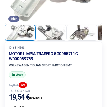
1
de
4
ID:
6814563
MOTOR LIMPIA TRASERO 5G0955711C
W000089789
VOLKSWAGEN TIGUAN SPORT 4MOTION BMT
En stock
17,00 €
-5%
16.15 €
(sin IVA)
19,54 €
(IVA incl.)