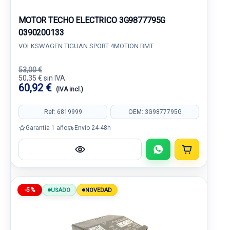
MOTOR TECHO ELECTRICO 3G9877795G
0390200133
VOLKSWAGEN TIGUAN SPORT 4MOTION BMT
53,00 €
50,35 € sin IVA.
60,92 €
(IVA incl.)
Ref: 6819999
OEM: 3G9877795G
Garantía 1 año
Envío 24-48h
-5%
USADO
NOVEDAD