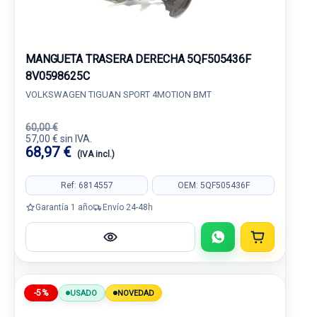
MANGUETA TRASERA DERECHA 5QF505436F
8V0598625C
VOLKSWAGEN TIGUAN SPORT 4MOTION BMT
60,00 €
57,00 € sin IVA.
68,97 €
(IVA incl.)
Ref: 6814557
OEM: 5QF505436F
Garantía 1 año
Envío 24-48h
-5%
USADO
NOVEDAD