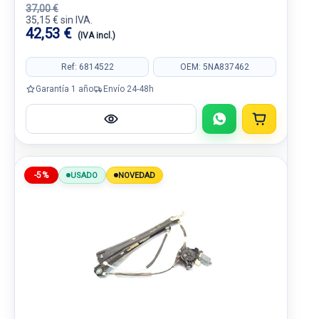
37,00 €
35,15 € sin IVA.
42,53 €
(IVA incl.)
Ref: 6814522
OEM: 5NA837462
Garantía 1 año
Envío 24-48h
-5%
USADO
NOVEDAD