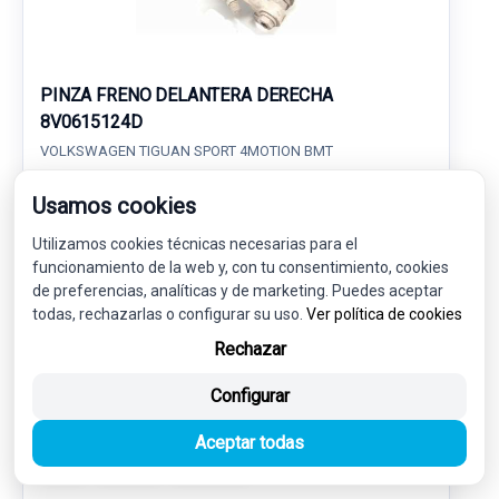
PINZA FRENO DELANTERA DERECHA
8V0615124D
VOLKSWAGEN TIGUAN SPORT 4MOTION BMT
Usamos cookies
27,00 €
25,65 € sin IVA.
31,04 €
Utilizamos cookies técnicas necesarias para el
(IVA incl.)
funcionamiento de la web y, con tu consentimiento, cookies
de preferencias, analíticas y de marketing. Puedes aceptar
Ref: 6814576
OEM: 8V0615124D
todas, rechazarlas o configurar su uso.
Ver política de cookies
Garantía 1 año
Envío 24-48h
Rechazar
Configurar
Aceptar todas
-5%
USADO
NOVEDAD