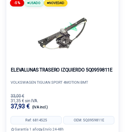
-5%
USADO
NOVEDAD
ELEVALUNAS TRASERO IZQUIERDO 5Q0959811E
VOLKSWAGEN TIGUAN SPORT 4MOTION BMT
33,00 €
31,35 € sin IVA.
37,93 €
(IVA incl.)
Ref: 6814525
OEM: 5Q0959811E
Garantía 1 año
Envío 24-48h