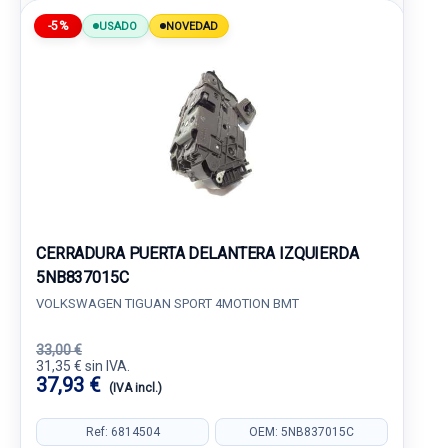
-5%
USADO
NOVEDAD
CERRADURA PUERTA DELANTERA IZQUIERDA
5NB837015C
VOLKSWAGEN TIGUAN SPORT 4MOTION BMT
33,00 €
31,35 € sin IVA.
37,93 €
(IVA incl.)
Ref: 6814504
OEM: 5NB837015C