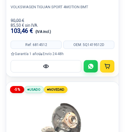
VOLKSWAGEN TIGUAN SPORT 4MOTION BMT
90,00 €
85,50 € sin IVA.
103,46 €
(IVA incl.)
Ref: 6814512
OEM: 5Q1419512D
Garantía 1 año
Envío 24-48h
-5%
USADO
NOVEDAD