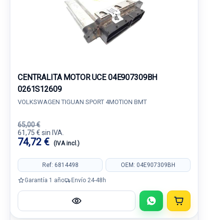
CENTRALITA MOTOR UCE 04E907309BH
0261S12609
VOLKSWAGEN TIGUAN SPORT 4MOTION BMT
65,00 €
61,75 € sin IVA.
74,72 €
(IVA incl.)
Ref: 6814498
OEM: 04E907309BH
Garantía 1 año
Envío 24-48h