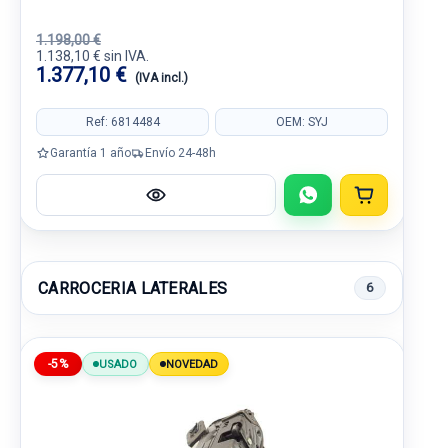
1.198,00 €
1.138,10 € sin IVA.
1.377,10 €
(IVA incl.)
Ref: 6814484
OEM: SYJ
Garantía 1 año
Envío 24-48h
CARROCERIA LATERALES
6
-5%
USADO
NOVEDAD