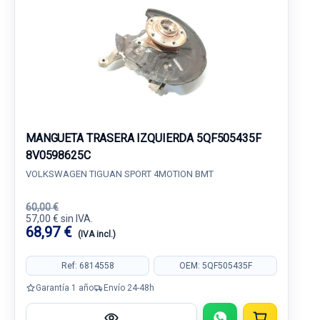
MANGUETA TRASERA IZQUIERDA 5QF505435F
8V0598625C
VOLKSWAGEN TIGUAN SPORT 4MOTION BMT
60,00 €
57,00 € sin IVA.
68,97 €
(IVA incl.)
Ref: 6814558
OEM: 5QF505435F
Garantía 1 año
Envío 24-48h