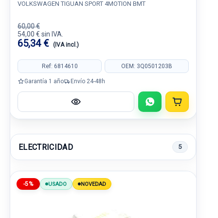
VOLKSWAGEN TIGUAN SPORT 4MOTION BMT
60,00 €
54,00 € sin IVA.
65,34 €
(IVA incl.)
Ref: 6814610
OEM: 3Q0501203B
Garantía 1 año
Envío 24-48h
ELECTRICIDAD
5
-5%
USADO
NOVEDAD