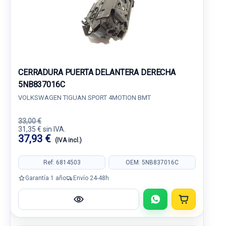
CERRADURA PUERTA DELANTERA DERECHA
5NB837016C
VOLKSWAGEN TIGUAN SPORT 4MOTION BMT
33,00 €
31,35 € sin IVA.
37,93 €
(IVA incl.)
Ref: 6814503
OEM: 5NB837016C
Garantía 1 año
Envío 24-48h