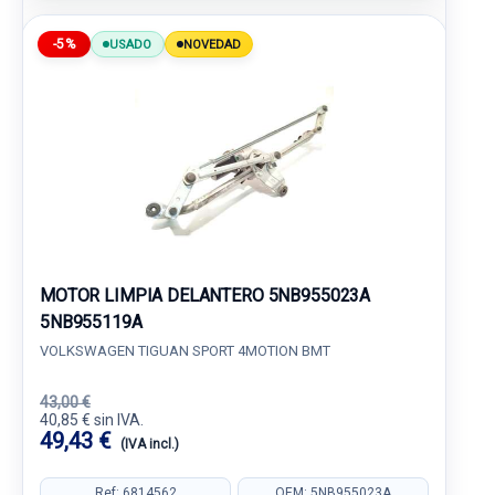
-5%
USADO
NOVEDAD
MOTOR LIMPIA DELANTERO 5NB955023A
5NB955119A
VOLKSWAGEN TIGUAN SPORT 4MOTION BMT
43,00 €
40,85 € sin IVA.
49,43 €
(IVA incl.)
Ref: 6814562
OEM: 5NB955023A