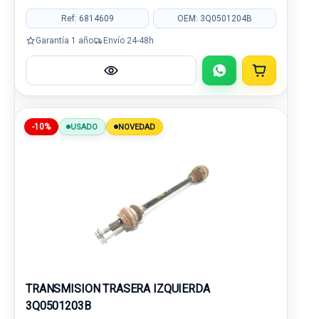
Ref: 6814609
OEM: 3Q0501204B
Garantía 1 año
Envío 24-48h
-10%
USADO
NOVEDAD
TRANSMISION TRASERA IZQUIERDA
3Q0501203B