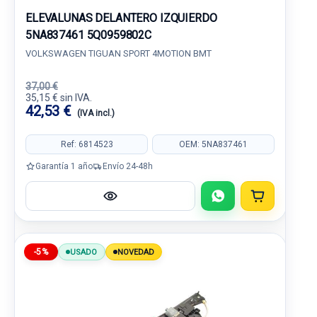
ELEVALUNAS DELANTERO IZQUIERDO
5NA837461 5Q0959802C
VOLKSWAGEN TIGUAN SPORT 4MOTION BMT
37,00 €
35,15 € sin IVA.
42,53 €
(IVA incl.)
Ref: 6814523
OEM: 5NA837461
Garantía 1 año
Envío 24-48h
-5%
USADO
NOVEDAD