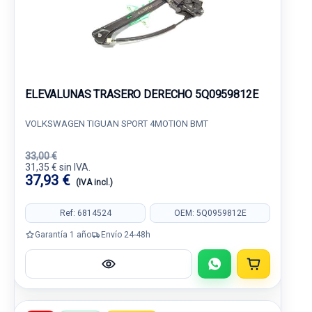
ELEVALUNAS TRASERO DERECHO 5Q0959812E
VOLKSWAGEN TIGUAN SPORT 4MOTION BMT
33,00 €
31,35 € sin IVA.
37,93 €
(IVA incl.)
Ref: 6814524
OEM: 5Q0959812E
Garantía 1 año
Envío 24-48h