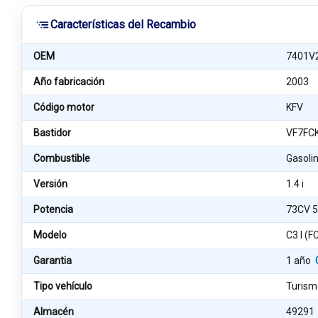
Características del Recambio
OEM
7401V
Año fabricación
2003
Código motor
KFV
Bastidor
VF7FC
Combustible
Gasoli
Versión
1.4 i
Potencia
73CV 
Modelo
C3 I (F
Garantia
1 año
Tipo vehículo
Turism
Almacén
49291