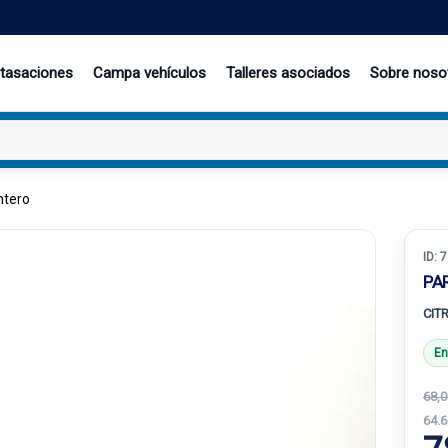
 tasaciones
Campa vehículos
Talleres asociados
Sobre noso
ntero
ID:
7
PA
CITR
En
68,0
64.6