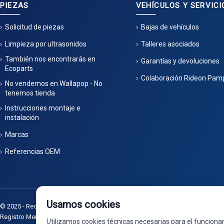
PIEZAS
VEHÍCULOS Y SERVICI
Solicitud de piezas
Bajas de vehículos
Limpieza por ultrasonidos
Talleres asociados
También nos encontrarás en
Garantías y devoluciones
Ecoparts
Colaboración Rideon Pam
No vendemos en Wallapop - No
tenemos tienda
Instrucciones montaje e
instalación
Marcas
Referencias OEM
Usamos cookies
© 2025 - Recuperaciones Valdizarbe S.L. - Ctra. Artazu, km 1, 31100 - Tel: 948 3
Registro Mercantil de Navarra, Tomo 32, Folio 75, Hoja 525.
|
Desarrollado 
Utilizamos cookies técnicas necesarias para el funciona