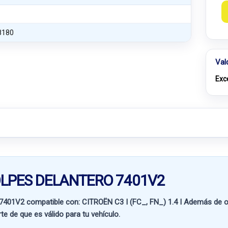
8180
Val
Exc
GOLPES DELANTERO 7401V2
7401V2 compatible con:
CITROËN C3 I (FC_, FN_) 1.4 I
Además de ot
te de que es válido para tu vehículo.