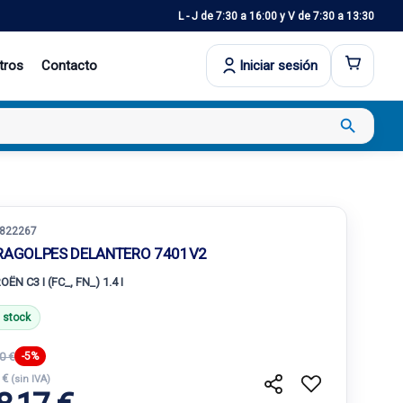
L - J de 7:30 a 16:00 y V de 7:30 a 13:30
tros
Contacto
Iniciar sesión
search
822267
RAGOLPES DELANTERO 7401V2
OËN C3 I (FC_, FN_) 1.4 I
 stock
0 €
-5%
 €
(sin IVA)