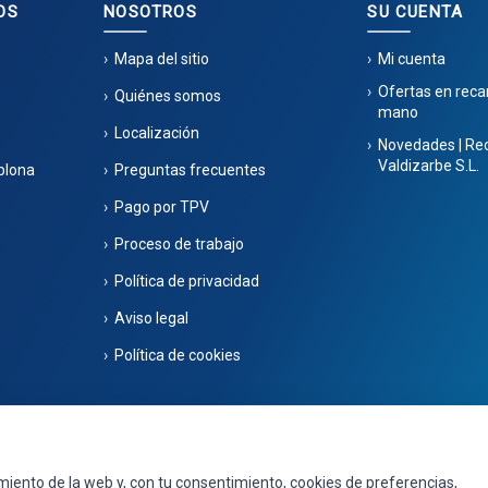
OS
NOSOTROS
SU CUENTA
Mapa del sitio
Mi cuenta
Ofertas en rec
Quiénes somos
mano
Localización
Novedades | Re
Valdizarbe S.L.
plona
Preguntas frecuentes
Pago por TPV
Proceso de trabajo
Política de privacidad
Aviso legal
Política de cookies
40 498 / 668 848 123 - Puente la Reina - Navarra - CIF B31275837. Inscrita en el
por
Seintosoft
miento de la web y, con tu consentimiento, cookies de preferencias,