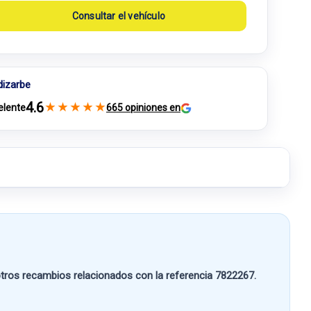
Consultar el vehículo
dizarbe
4.6
★
★
★
★
★
elente
665 opiniones en
ros recambios relacionados con la referencia
7822267
.