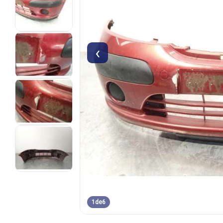
‹
1
de
6