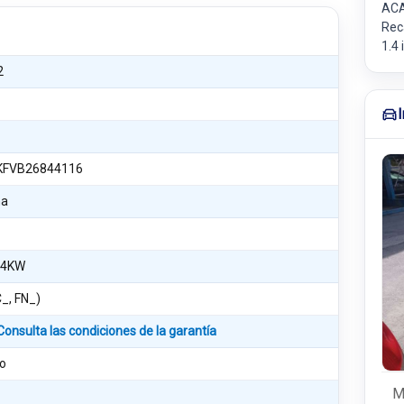
ACA
Rec
1.4
2
KFVB26844116
na
54KW
C_, FN_)
Consulta las condiciones de la garantía
o
M