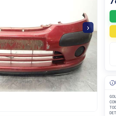
7
›
GOL
COM
TOD
DET