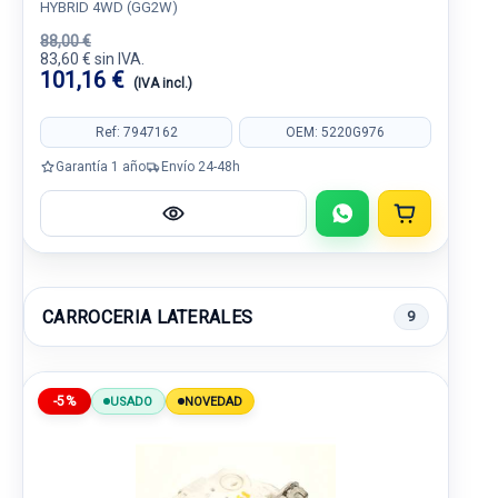
HYBRID 4WD (GG2W)
88,00 €
83,60 € sin IVA.
101,16 €
(IVA incl.)
Ref: 7947162
OEM: 5220G976
Garantía 1 año
Envío 24-48h
CARROCERIA LATERALES
9
-5%
USADO
NOVEDAD