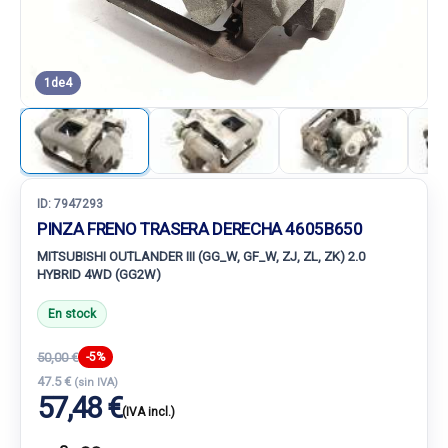
1
de
4
ID:
7947293
PINZA FRENO TRASERA DERECHA 4605B650
MITSUBISHI OUTLANDER III (GG_W, GF_W, ZJ, ZL, ZK) 2.0
HYBRID 4WD (GG2W)
En stock
50,00 €
-5%
47.5 €
(sin IVA)
57,48 €
(IVA incl.)