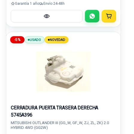
Garantía 1 año
Envío 24-48h
-5%
USADO
NOVEDAD
CERRADURA PUERTA TRASERA DERECHA
5745A396
MITSUBISHI OUTLANDER III (GG_W, GF_W, ZJ, ZL, ZK) 2.0
HYBRID 4WD (GG2W)