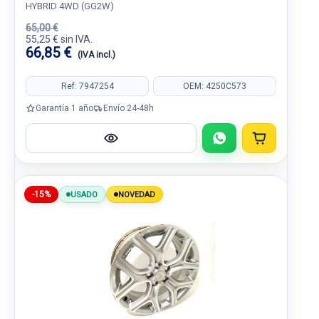
HYBRID 4WD (GG2W)
65,00 €
55,25 € sin IVA.
66,85 €
(IVA incl.)
Ref: 7947254
OEM: 4250C573
Garantía 1 año
Envío 24-48h
-15%
USADO
NOVEDAD