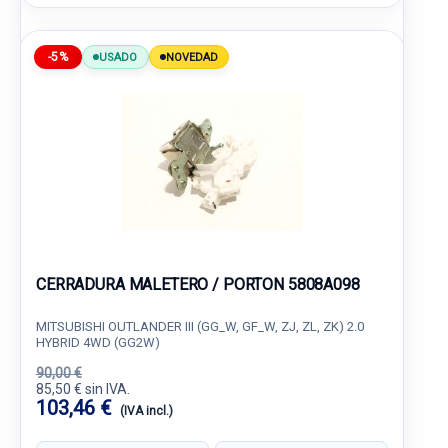
-5%
USADO
NOVEDAD
CERRADURA MALETERO / PORTON 5808A098
MITSUBISHI OUTLANDER III (GG_W, GF_W, ZJ, ZL, ZK) 2.0
HYBRID 4WD (GG2W)
90,00 €
85,50 € sin IVA.
103,46 €
(IVA incl.)