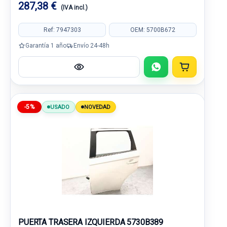
287,38 €
(IVA incl.)
Ref: 7947303
OEM: 5700B672
Garantía 1 año
Envío 24-48h
-5%
USADO
NOVEDAD
PUERTA TRASERA IZQUIERDA 5730B389