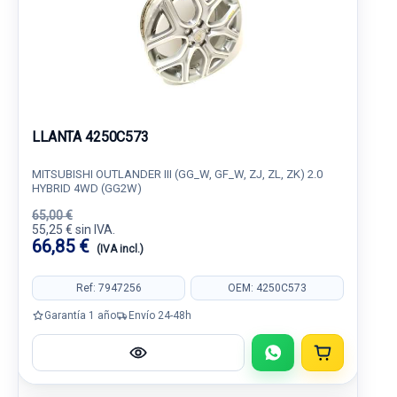
LLANTA 4250C573
MITSUBISHI OUTLANDER III (GG_W, GF_W, ZJ, ZL, ZK) 2.0
HYBRID 4WD (GG2W)
65,00 €
55,25 € sin IVA.
66,85 €
(IVA incl.)
Ref: 7947256
OEM: 4250C573
Garantía 1 año
Envío 24-48h