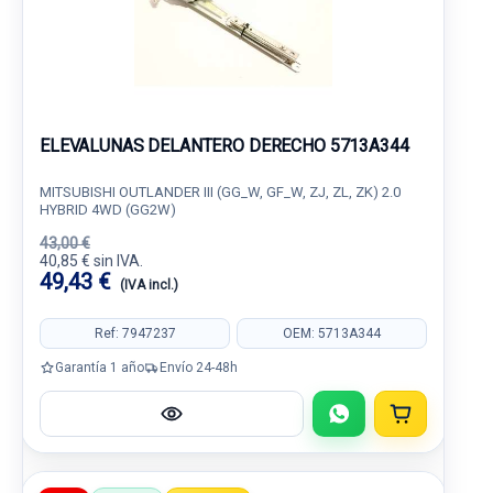
ELEVALUNAS DELANTERO DERECHO 5713A344
MITSUBISHI OUTLANDER III (GG_W, GF_W, ZJ, ZL, ZK) 2.0
HYBRID 4WD (GG2W)
43,00 €
40,85 € sin IVA.
49,43 €
(IVA incl.)
Ref: 7947237
OEM: 5713A344
Garantía 1 año
Envío 24-48h