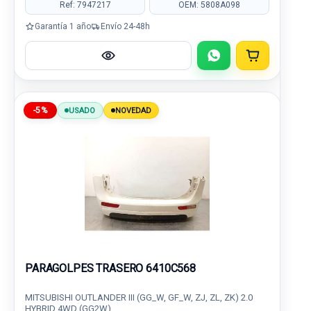
Ref: 7947217
OEM: 5808A098
Garantía 1 año
Envío 24-48h
-5%
USADO
NOVEDAD
PARAGOLPES TRASERO 6410C568
MITSUBISHI OUTLANDER III (GG_W, GF_W, ZJ, ZL, ZK) 2.0
HYBRID 4WD (GG2W)