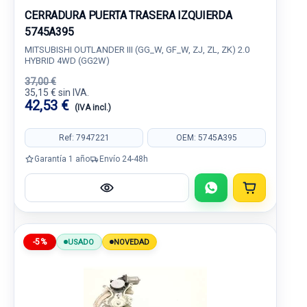
CERRADURA PUERTA TRASERA IZQUIERDA
5745A395
MITSUBISHI OUTLANDER III (GG_W, GF_W, ZJ, ZL, ZK) 2.0
HYBRID 4WD (GG2W)
37,00 €
35,15 € sin IVA.
42,53 €
(IVA incl.)
Ref: 7947221
OEM: 5745A395
Garantía 1 año
Envío 24-48h
-5%
USADO
NOVEDAD