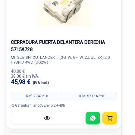
CERRADURA PUERTA DELANTERA DERECHA
5715A728
MITSUBISHI OUTLANDER III (GG_W, GF_W, ZJ, ZL, ZK) 2.0
HYBRID 4WD (GG2W)
40,00 €
38,00 € sin IVA.
45,98 €
(IVA incl.)
Ref: 7947218
OEM: 5715A728
Garantía 1 año
Envío 24-48h