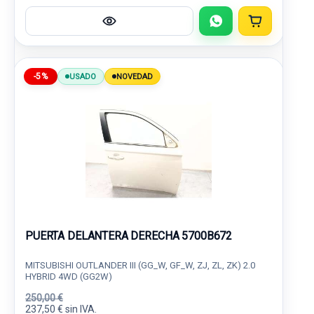
-5%
USADO
NOVEDAD
PUERTA DELANTERA DERECHA 5700B672
MITSUBISHI OUTLANDER III (GG_W, GF_W, ZJ, ZL, ZK) 2.0
HYBRID 4WD (GG2W)
250,00 €
237,50 € sin IVA.