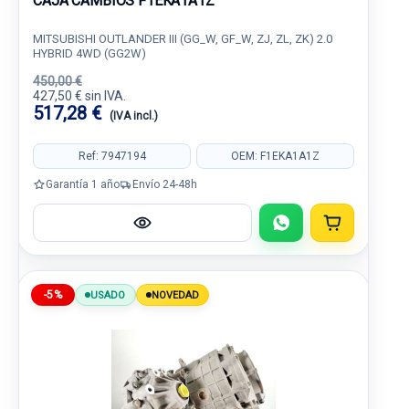
CAJA CAMBIOS F1EKA1A1Z
MITSUBISHI OUTLANDER III (GG_W, GF_W, ZJ, ZL, ZK) 2.0
HYBRID 4WD (GG2W)
450,00 €
427,50 € sin IVA.
517,28 €
(IVA incl.)
Ref: 7947194
OEM: F1EKA1A1Z
Garantía 1 año
Envío 24-48h
-5%
USADO
NOVEDAD