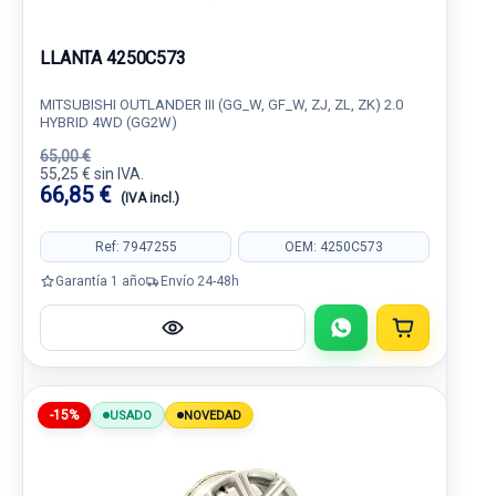
LLANTA 4250C573
MITSUBISHI OUTLANDER III (GG_W, GF_W, ZJ, ZL, ZK) 2.0
HYBRID 4WD (GG2W)
65,00 €
55,25 € sin IVA.
66,85 €
(IVA incl.)
Ref: 7947255
OEM: 4250C573
Garantía 1 año
Envío 24-48h
-15%
USADO
NOVEDAD