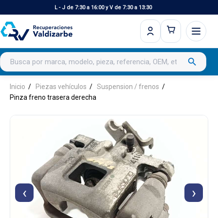
L - J de 7:30 a 16:00 y V de 7:30 a 13:30
Buscar productos
search
Inicio
Piezas vehículos
Suspension / frenos
Pinza freno trasera derecha
‹
›