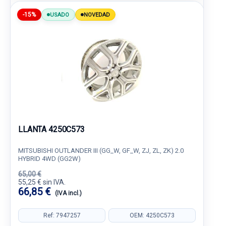
-15%
USADO
NOVEDAD
LLANTA 4250C573
MITSUBISHI OUTLANDER III (GG_W, GF_W, ZJ, ZL, ZK) 2.0
HYBRID 4WD (GG2W)
65,00 €
55,25 € sin IVA.
66,85 €
(IVA incl.)
Ref: 7947257
OEM: 4250C573