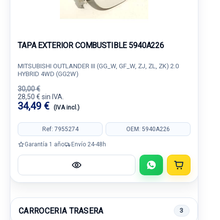
TAPA EXTERIOR COMBUSTIBLE 5940A226
MITSUBISHI OUTLANDER III (GG_W, GF_W, ZJ, ZL, ZK) 2.0
HYBRID 4WD (GG2W)
30,00 €
28,50 € sin IVA.
34,49 €
(IVA incl.)
Ref: 7955274
OEM: 5940A226
Garantía 1 año
Envío 24-48h
CARROCERIA TRASERA
3