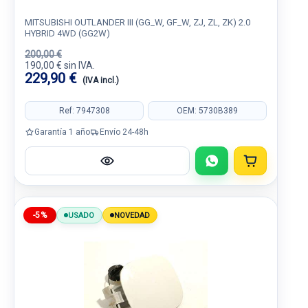
MITSUBISHI OUTLANDER III (GG_W, GF_W, ZJ, ZL, ZK) 2.0
HYBRID 4WD (GG2W)
200,00 €
190,00 € sin IVA.
229,90 €
(IVA incl.)
Ref: 7947308
OEM: 5730B389
Garantía 1 año
Envío 24-48h
-5%
USADO
NOVEDAD