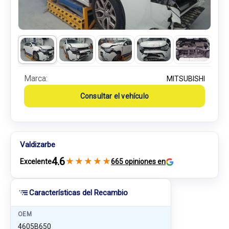
Marca:
MITSUBISHI
Consultar el vehículo
Valdizarbe
4.6
★
★
★
★
★
Excelente
665 opiniones en
Características del Recambio
OEM
4605B650