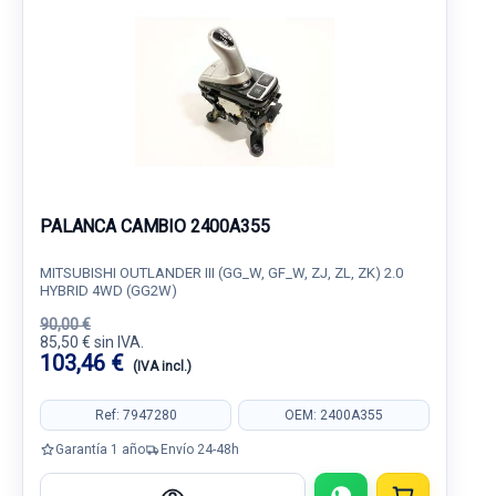
PALANCA CAMBIO 2400A355
MITSUBISHI OUTLANDER III (GG_W, GF_W, ZJ, ZL, ZK) 2.0
HYBRID 4WD (GG2W)
90,00 €
85,50 € sin IVA.
103,46 €
(IVA incl.)
Ref: 7947280
OEM: 2400A355
Garantía 1 año
Envío 24-48h