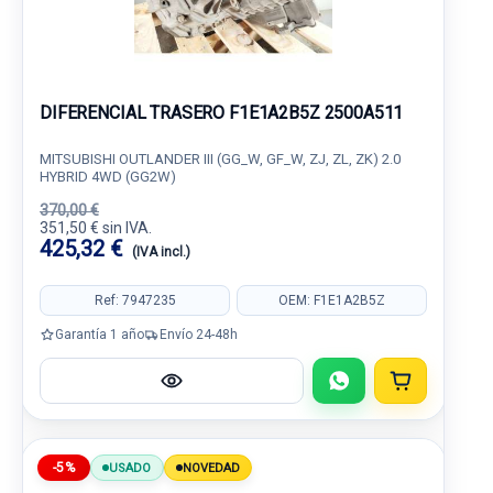
DIFERENCIAL TRASERO F1E1A2B5Z 2500A511
MITSUBISHI OUTLANDER III (GG_W, GF_W, ZJ, ZL, ZK) 2.0
HYBRID 4WD (GG2W)
370,00 €
351,50 € sin IVA.
425,32 €
(IVA incl.)
Ref: 7947235
OEM: F1E1A2B5Z
Garantía 1 año
Envío 24-48h
-5%
USADO
NOVEDAD