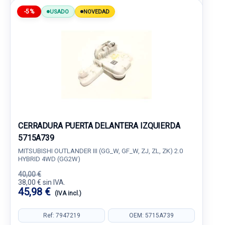
-5%
USADO
NOVEDAD
CERRADURA PUERTA DELANTERA IZQUIERDA
5715A739
MITSUBISHI OUTLANDER III (GG_W, GF_W, ZJ, ZL, ZK) 2.0
HYBRID 4WD (GG2W)
40,00 €
38,00 € sin IVA.
45,98 €
(IVA incl.)
Ref: 7947219
OEM: 5715A739