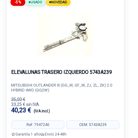
-5%
USADO
NOVEDAD
ELEVALUNAS TRASERO IZQUIERDO 5743A239
MITSUBISHI OUTLANDER III (GG_W, GF_W, ZJ, ZL, ZK) 2.0
HYBRID 4WD (GG2W)
35,00 €
33,25 € sin IVA.
40,23 €
(IVA incl.)
Ref: 7947240
OEM: 5743A239
Garantía 1 año
Envío 24-48h