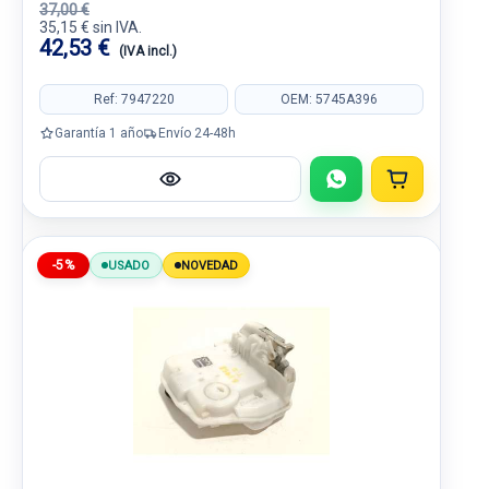
37,00 €
35,15 € sin IVA.
42,53 €
(IVA incl.)
Ref: 7947220
OEM: 5745A396
Garantía 1 año
Envío 24-48h
-5%
USADO
NOVEDAD