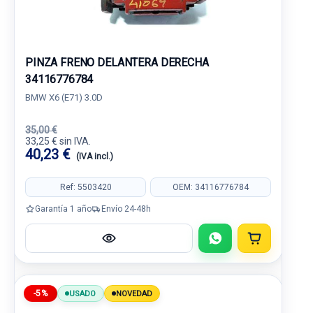
PINZA FRENO DELANTERA DERECHA
34116776784
BMW X6 (E71) 3.0D
35,00 €
33,25 € sin IVA.
40,23 €
(IVA incl.)
Ref: 5503420
OEM: 34116776784
Garantía 1 año
Envío 24-48h
-5%
USADO
NOVEDAD