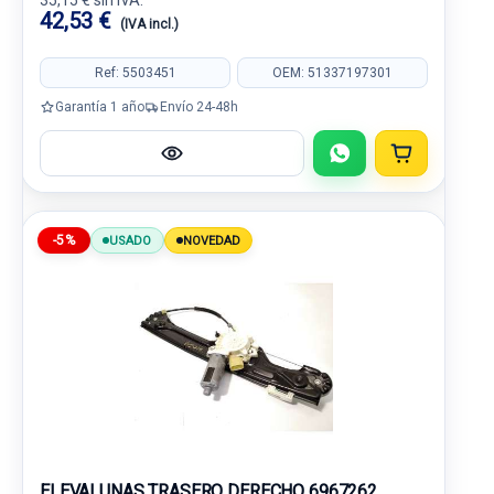
35,15 € sin IVA.
42,53 €
(IVA incl.)
Ref: 5503451
OEM: 51337197301
Garantía 1 año
Envío 24-48h
-5%
USADO
NOVEDAD
ELEVALUNAS TRASERO DERECHO 6967262