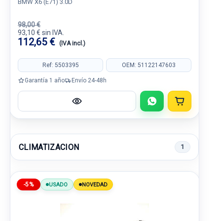
BMW X6 (E71) 3.0D
98,00 €
93,10 € sin IVA.
112,65 €
(IVA incl.)
Ref: 5503395
OEM: 51122147603
Garantía 1 año
Envío 24-48h
CLIMATIZACION
1
-5%
USADO
NOVEDAD