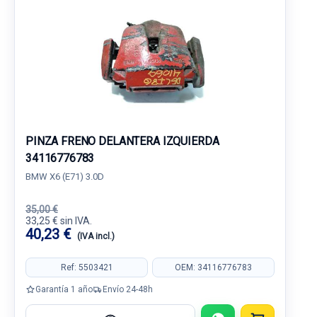
PINZA FRENO DELANTERA IZQUIERDA
34116776783
BMW X6 (E71) 3.0D
35,00 €
33,25 € sin IVA.
40,23 €
(IVA incl.)
Ref: 5503421
OEM: 34116776783
Garantía 1 año
Envío 24-48h