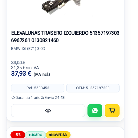
ELEVALUNAS TRASERO IZQUIERDO 51357197303
6967261 0130821460
BMW X6 (E71) 3.0D
33,00 €
31,35 € sin IVA.
37,93 €
(IVA incl.)
Ref: 5503453
OEM: 51357197303
Garantía 1 año
Envío 24-48h
-5%
USADO
NOVEDAD