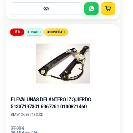
-5%
USADO
NOVEDAD
ELEVALUNAS DELANTERO IZQUIERDO
51337197301 6967261 0130821460
BMW X6 (E71) 3.0D
37,00 €