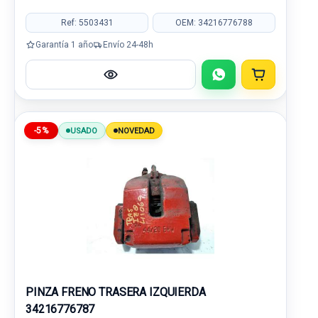
Ref: 5503431
OEM: 34216776788
Garantía 1 año
Envío 24-48h
-5%
USADO
NOVEDAD
PINZA FRENO TRASERA IZQUIERDA
34216776787