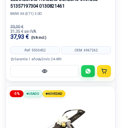
51357197304 0130821461
BMW X6 (E71) 3.0D
33,00 €
31,35 € sin IVA.
37,93 €
(IVA incl.)
Ref: 5503452
OEM: 6967262
Garantía 1 año
Envío 24-48h
-5%
USADO
NOVEDAD