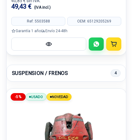
40,85 € sin IVA.
49,43 €
(IVA incl.)
Ref: 5503588
OEM: 65129205269
Garantía 1 año
Envío 24-48h
SUSPENSION / FRENOS
4
-5%
USADO
NOVEDAD