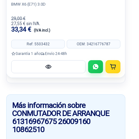
BMW X6 (E71) 3.0D
29,00 €
27,55 € sin IVA.
33,34 €
(IVA incl.)
Ref: 5503432
OEM: 34216776787
Garantía 1 año
Envío 24-48h
Más información sobre
CONMUTADOR DE ARRANQUE
61316967675 26009160
10862510