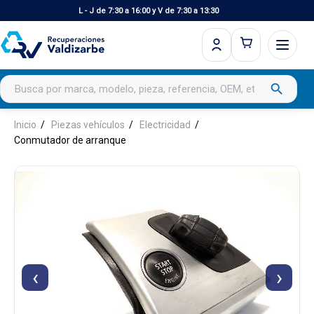
L - J de 7:30 a 16:00 y V de 7:30 a 13:30
Buscar productos
search
Inicio
Piezas vehículos
Electricidad
Conmutador de arranque
‹
›