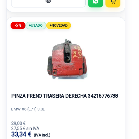
-5%
USADO
NOVEDAD
PINZA FRENO TRASERA DERECHA 34216776788
BMW X6 (E71) 3.0D
29,00 €
27,55 € sin IVA.
33,34 €
(IVA incl.)