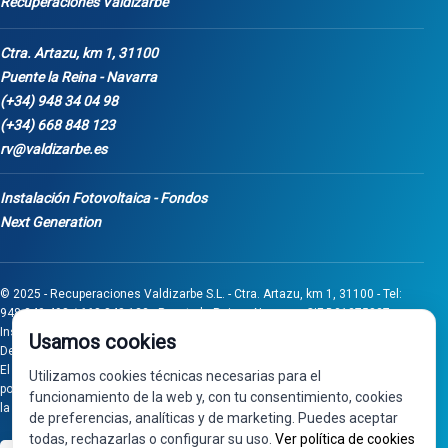
Recuperaciones Valdizarbe
Ctra. Artazu, km 1, 31100
Puente la Reina - Navarra
(+34) 948 34 04 98
(+34) 668 848 123
rv@valdizarbe.es
Instalación Fotovoltaica - Fondos
Next Generation
© 2025 - Recuperaciones Valdizarbe S.L. - Ctra. Artazu, km 1, 31100 - Tel:
948 340 498 / 668 848 123 - Puente la Reina - Navarra - CIF B31275837.
Inscrita en el Registro Mercantil de Navarra, Tomo 32, Folio 75, Hoja 525.
Usamos cookies
Desarrollado por
Seintosoft
El proyecto de inversión "0011-0558-2024-000008" ha sido subvencionado
Utilizamos cookies técnicas necesarias para el
por Gobierno de Navarra al amparo de la convocatoria de 2024 de Ayudas a
funcionamiento de la web y, con tu consentimiento, cookies
la inversión en pymes industriales
de preferencias, analíticas y de marketing. Puedes aceptar
todas, rechazarlas o configurar su uso.
Ver política de cookies