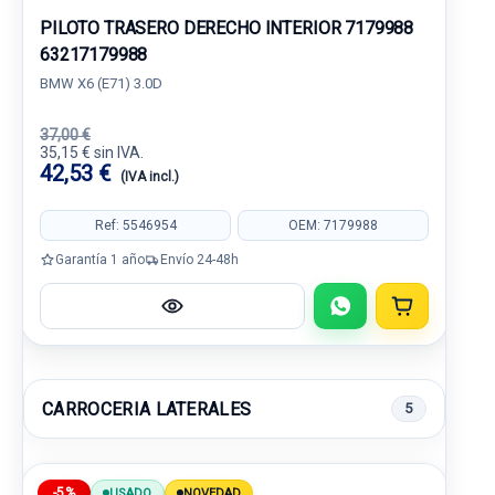
PILOTO TRASERO DERECHO INTERIOR 7179988
63217179988
BMW X6 (E71) 3.0D
37,00 €
35,15 € sin IVA.
42,53 €
(IVA incl.)
Ref: 5546954
OEM: 7179988
Garantía 1 año
Envío 24-48h
CARROCERIA LATERALES
5
-5%
USADO
NOVEDAD