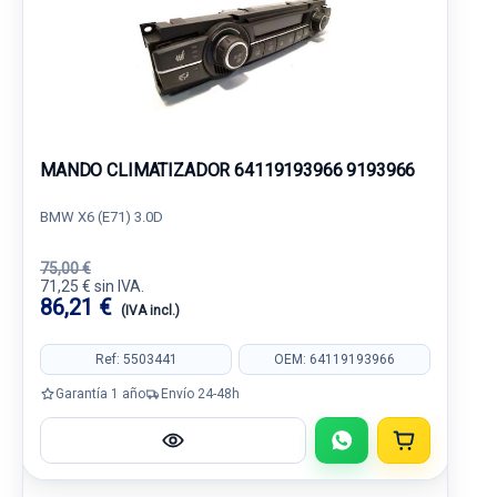
MANDO CLIMATIZADOR 64119193966 9193966
BMW X6 (E71) 3.0D
75,00 €
71,25 € sin IVA.
86,21 €
(IVA incl.)
Ref: 5503441
OEM: 64119193966
Garantía 1 año
Envío 24-48h