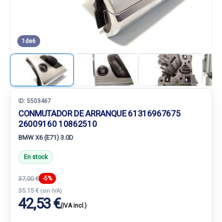
1
de
6
ID:
5503467
CONMUTADOR DE ARRANQUE 61316967675
26009160 10862510
BMW X6 (E71) 3.0D
En stock
37,00 €
-5%
35.15 €
(sin IVA)
42,53 €
(IVA incl.)