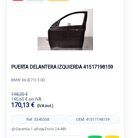
PUERTA DELANTERA IZQUIERDA 41517198159
BMW X6 (E71) 3.0D
148,00 €
140,60 € sin IVA.
170,13 €
(IVA incl.)
Ref: 5545358
OEM: 41517198159
Garantía 1 año
Envío 24-48h