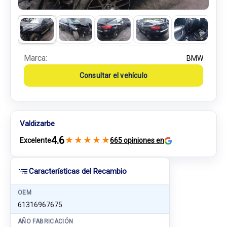
Marca:
BMW
Consultar el vehículo
Valdizarbe
4.6
★
★
★
★
★
Excelente
665 opiniones en
Características del Recambio
OEM
61316967675
AÑO FABRICACIÓN