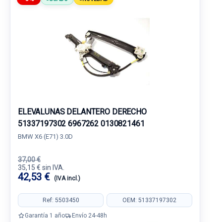
ELEVALUNAS DELANTERO DERECHO
51337197302 6967262 0130821461
BMW X6 (E71) 3.0D
37,00 €
35,15 € sin IVA.
42,53 €
(IVA incl.)
Ref: 5503450
OEM: 51337197302
Garantía 1 año
Envío 24-48h