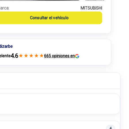
arca:
MITSUBISHI
Consultar el vehículo
dizarbe
4.6
★
★
★
★
★
elente
665 opiniones en
4