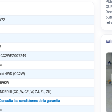
PUE
QUE
Rec
outl
672
ref
6
GG2WEZ007249
na
brid 4WD (GG2W)
 89KW
DER III (GG_W, GF_W, ZJ, ZL, ZK)
Consulta las condiciones de la garantía
o