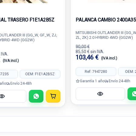
IAL TRASERO F1E1A2B5Z
PALANCA CAMBIO 2400A35
MITSUBISHI OUTLANDER III (GG_W,
OUTLANDER III (GG_W, GF_W, ZJ,
ZL, ZK) 2.0 HYBRID 4WD (GG2W)
 HYBRID 4WD (GG2W)
90,00 €
85,50 € sin IVA.
 IVA.
103,46 €
€
(IVA incl.)
(IVA incl.)
Ref: 7947280
OEM: 
47235
OEM: F1E1A2B5Z
Garantía 1 año
Envío 24-48h
 año
Envío 24-48h