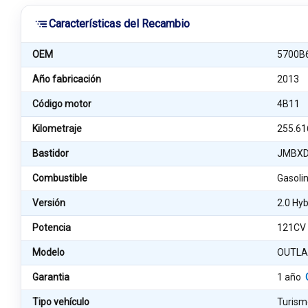
Características del Recambio
OEM
5700B
Año fabricación
2013
Código motor
4B11
Kilometraje
255.61
Bastidor
JMBXD
Combustible
Gasoli
Versión
2.0 Hy
Potencia
121CV
Modelo
OUTLAN
Garantia
1 año
Tipo vehículo
Turism