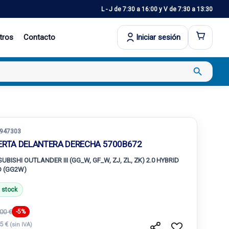
L - J de 7:30 a 16:00 y V de 7:30 a 13:30
tros
Contacto
Iniciar sesión
search
947303
ERTA DELANTERA DERECHA 5700B672
UBISHI OUTLANDER III (GG_W, GF_W, ZJ, ZL, ZK) 2.0 HYBRID
 (GG2W)
 stock
00 €
-5%
.5 €
(sin IVA)