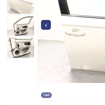
‹
1
de
5