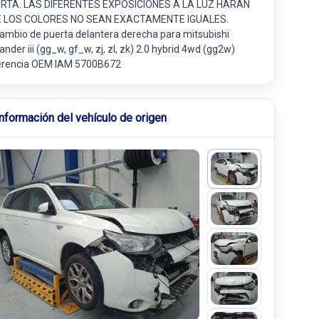
RTA. LAS DIFERENTES EXPOSICIONES A LA LUZ HARÁN
 LOS COLORES NO SEAN EXACTAMENTE IGUALES.
ambio de puerta delantera derecha para mitsubishi
ander iii (gg_w, gf_w, zj, zl, zk) 2.0 hybrid 4wd (gg2w)
erencia OEM IAM 5700B672
Información del vehículo de origen