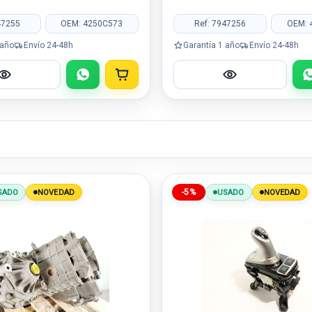
47255
OEM: 4250C573
Ref: 7947256
OEM: 
 año
Envío 24-48h
Garantía 1 año
Envío 24-48h
-5%
SADO
NOVEDAD
USADO
NOVEDAD