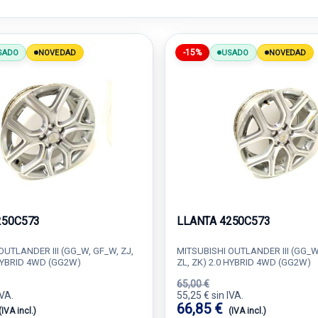
-15%
SADO
NOVEDAD
USADO
NOVEDAD
250C573
LLANTA 4250C573
OUTLANDER III (GG_W, GF_W, ZJ,
MITSUBISHI OUTLANDER III (GG_W,
 HYBRID 4WD (GG2W)
ZL, ZK) 2.0 HYBRID 4WD (GG2W)
65,00 €
IVA.
55,25 € sin IVA.
66,85 €
(IVA incl.)
(IVA incl.)