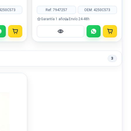
4250C573
Ref: 7947257
OEM: 4250C573
Garantía 1 año
Envío 24-48h
3