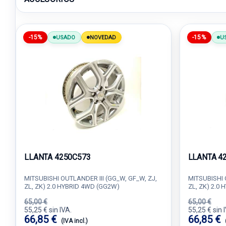
-15%
-15%
USADO
NOVEDAD
U
LLANTA 4250C573
LLANTA 4
MITSUBISHI OUTLANDER III (GG_W, GF_W, ZJ,
MITSUBISHI 
ZL, ZK) 2.0 HYBRID 4WD (GG2W)
ZL, ZK) 2.0
65,00 €
65,00 €
55,25 € sin IVA.
55,25 € sin 
66,85 €
66,85 €
(IVA incl.)