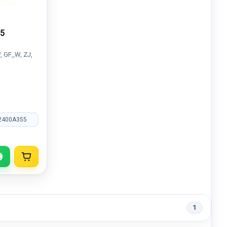
5
 GF_W, ZJ,
2400A355
1