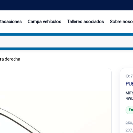
 tasaciones
Campa vehículos
Talleres asociados
Sobre noso
era derecha
ID:
7
PU
MITS
4WD
En
250,
237