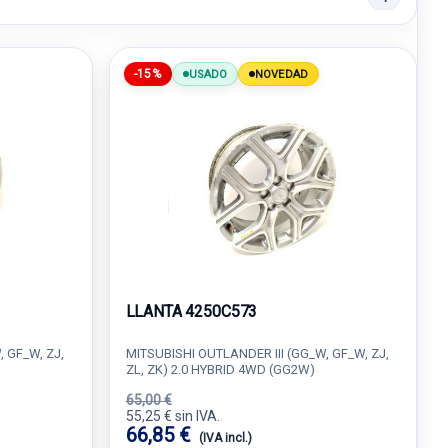
-15%
USADO
NOVEDAD
LLANTA 4250C573
 GF_W, ZJ,
MITSUBISHI OUTLANDER III (GG_W, GF_W, ZJ,
ZL, ZK) 2.0 HYBRID 4WD (GG2W)
65,00 €
55,25 € sin IVA.
66,85 €
(IVA incl.)