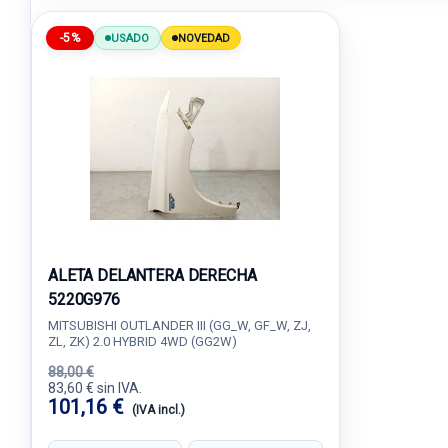
-5%
USADO
NOVEDAD
ALETA DELANTERA DERECHA
5220G976
MITSUBISHI OUTLANDER III (GG_W, GF_W, ZJ,
ZL, ZK) 2.0 HYBRID 4WD (GG2W)
88,00 €
83,60 € sin IVA.
101,16 €
(IVA incl.)