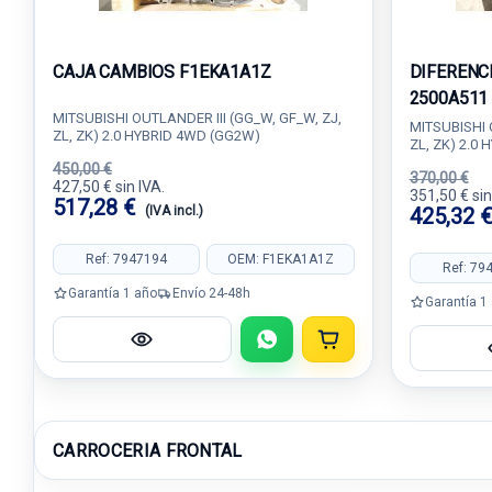
CAJA CAMBIOS F1EKA1A1Z
DIFERENC
2500A511
MITSUBISHI OUTLANDER III (GG_W, GF_W, ZJ,
MITSUBISHI 
ZL, ZK) 2.0 HYBRID 4WD (GG2W)
ZL, ZK) 2.0
450,00 €
370,00 €
427,50 € sin IVA.
351,50 € sin
517,28 €
(IVA incl.)
425,32 
Ref: 7947194
OEM: F1EKA1A1Z
Ref: 79
Garantía 1 año
Envío 24-48h
Garantía 1
CARROCERIA FRONTAL