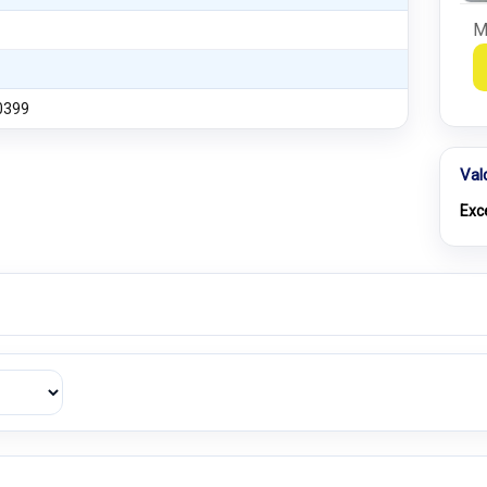
M
0399
Val
Exc