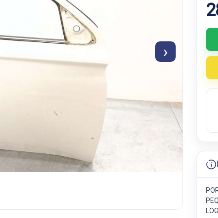
2
›
POR
PEQ
LOG