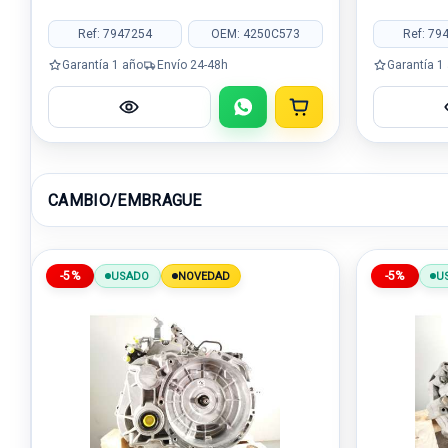
Ref: 7947254
OEM: 4250C573
Ref: 79
Garantía 1 año
Envío 24-48h
Garantía 1
CAMBIO/EMBRAGUE
-5%
-5%
USADO
NOVEDAD
U