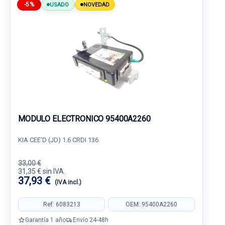
-5%
USADO
NOVEDAD
MODULO ELECTRONICO 95400A2260
KIA CEE'D (JD) 1.6 CRDI 136
33,00 €
31,35 € sin IVA.
37,93 €
(IVA incl.)
Ref: 6083213
OEM: 95400A2260
Garantía 1 año
Envío 24-48h