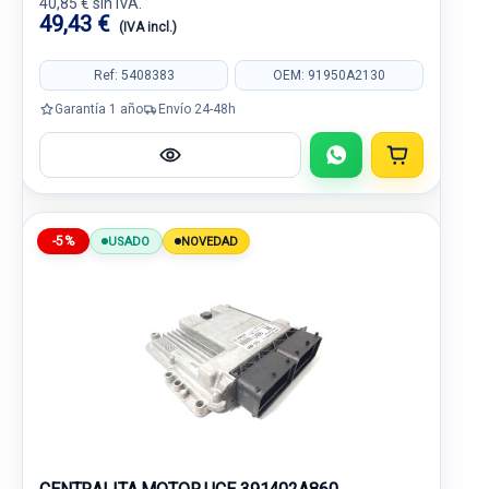
40,85 € sin IVA.
49,43 €
(IVA incl.)
Ref: 5408383
OEM: 91950A2130
Garantía 1 año
Envío 24-48h
-5%
USADO
NOVEDAD