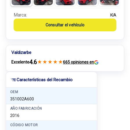
Marca:
KIA
Consultar el vehículo
Valdizarbe
4.6
★
★
★
★
★
Excelente
665 opiniones en
Características del Recambio
OEM
351002A600
AÑO FABRICACIÓN
2016
CÓDIGO MOTOR