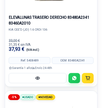
ELEVALUNAS TRASERO DERECHO 83480A2341
83460A2010
KIA CEE'D (JD) 1.6 CRDI 136
33,00 €
31,35 € sin IVA.
37,93 €
(IVA incl.)
Ref: 5408489
OEM: 83480A2341
Garantía 1 año
Envío 24-48h
-5%
USADO
NOVEDAD