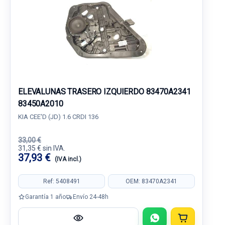
ELEVALUNAS TRASERO IZQUIERDO 83470A2341
83450A2010
KIA CEE'D (JD) 1.6 CRDI 136
33,00 €
31,35 € sin IVA.
37,93 €
(IVA incl.)
Ref: 5408491
OEM: 83470A2341
Garantía 1 año
Envío 24-48h