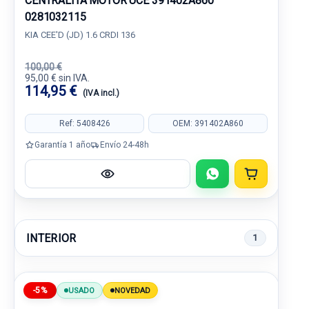
CENTRALITA MOTOR UCE 391402A860
0281032115
KIA CEE'D (JD) 1.6 CRDI 136
100,00 €
95,00 € sin IVA.
114,95 €
(IVA incl.)
Ref: 5408426
OEM: 391402A860
Garantía 1 año
Envío 24-48h
INTERIOR
1
-5%
USADO
NOVEDAD