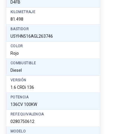
D4FB
KILOMETRAJE
81.498
BASTIDOR
U5YHN516AGL263746
COLOR
Rojo
COMBUSTIBLE
Diesel
VERSIÓN
1.6 CRDi 136
POTENCIA
136CV 100KW
REF.EQUIVALENCIA
0280750612
MODELO