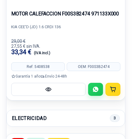
MOTOR CALEFACCION F00S3B2474 971133X000
KIA CEE'D (JD) 1.6 CRDI 136
29,00 €
27,55 € sin IVA.
33,34 €
(IVA incl.)
Ref: 5408538
OEM: F00S3B2474
Garantía 1 año
Envío 24-48h
ELECTRICIDAD
3