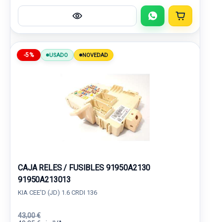
-5%
USADO
NOVEDAD
CAJA RELES / FUSIBLES 91950A2130
91950A213013
KIA CEE'D (JD) 1.6 CRDI 136
43,00 €