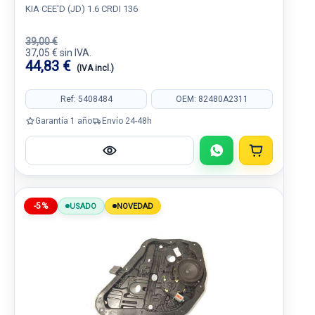
KIA CEE'D (JD) 1.6 CRDI 136
39,00 €
37,05 € sin IVA.
44,83 €
(IVA incl.)
Ref: 5408484
OEM: 82480A2311
Garantía 1 año
Envío 24-48h
-5%
USADO
NOVEDAD