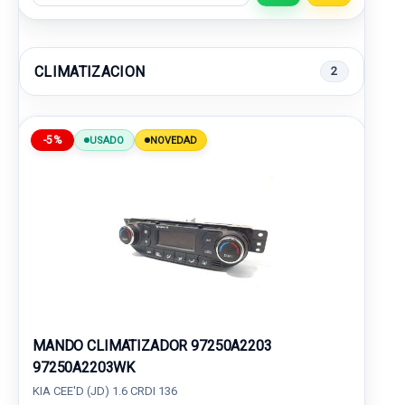
CLIMATIZACION
2
-5%
USADO
NOVEDAD
MANDO CLIMATIZADOR 97250A2203
97250A2203WK
KIA CEE'D (JD) 1.6 CRDI 136