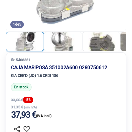
1
de
5
ID:
5408381
CAJA MARIPOSA 351002A600 0280750612
KIA CEE'D (JD) 1.6 CRDI 136
En stock
33,00 €
-5%
31.35 €
(sin IVA)
37,93 €
(IVA incl.)