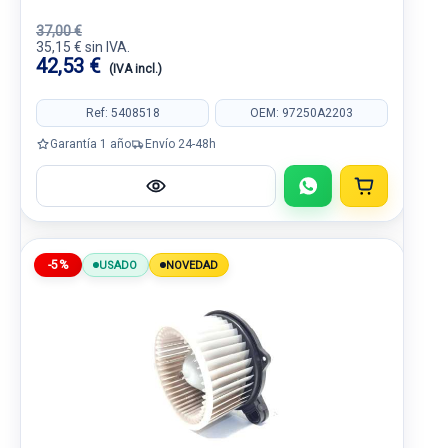
37,00 €
35,15 € sin IVA.
42,53 €
(IVA incl.)
Ref: 5408518
OEM: 97250A2203
Garantía 1 año
Envío 24-48h
-5%
USADO
NOVEDAD