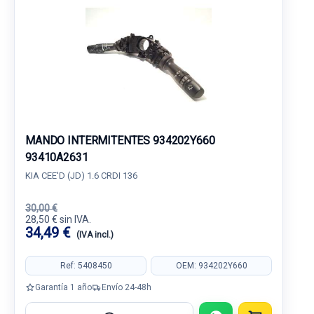
MANDO INTERMITENTES 934202Y660
93410A2631
KIA CEE'D (JD) 1.6 CRDI 136
30,00 €
28,50 € sin IVA.
34,49 €
(IVA incl.)
Ref: 5408450
OEM: 934202Y660
Garantía 1 año
Envío 24-48h