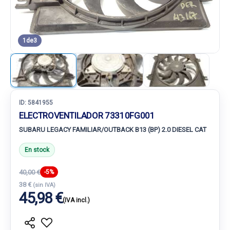
1
de
3
ID:
5841955
ELECTROVENTILADOR 73310FG001
SUBARU LEGACY FAMILIAR/OUTBACK B13 (BP) 2.0 DIESEL CAT
En stock
40,00 €
-5%
38 €
(sin IVA)
45,98 €
(IVA incl.)