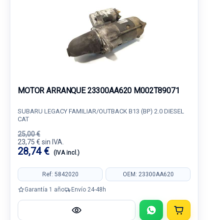
MOTOR ARRANQUE 23300AA620 M002T89071
SUBARU LEGACY FAMILIAR/OUTBACK B13 (BP) 2.0 DIESEL
CAT
25,00 €
23,75 € sin IVA.
28,74 €
(IVA incl.)
Ref: 5842020
OEM: 23300AA620
Garantía 1 año
Envío 24-48h