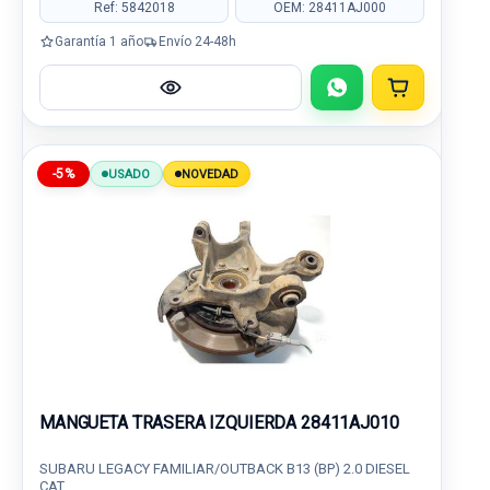
Ref: 5842018
OEM: 28411AJ000
Garantía 1 año
Envío 24-48h
-5%
USADO
NOVEDAD
MANGUETA TRASERA IZQUIERDA 28411AJ010
SUBARU LEGACY FAMILIAR/OUTBACK B13 (BP) 2.0 DIESEL
CAT