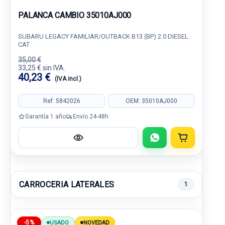
PALANCA CAMBIO 35010AJ000
SUBARU LEGACY FAMILIAR/OUTBACK B13 (BP) 2.0 DIESEL
CAT
35,00 €
33,25 € sin IVA.
40,23 €
(IVA incl.)
Ref: 5842026
OEM: 35010AJ000
Garantía 1 año
Envío 24-48h
CARROCERIA LATERALES
1
-5%
USADO
NOVEDAD