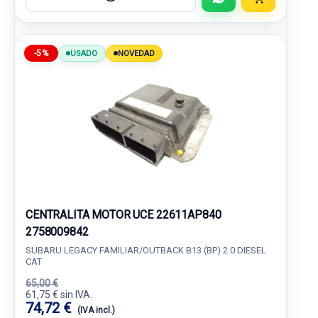
-5%
USADO
NOVEDAD
CENTRALITA MOTOR UCE 22611AP840
2758009842
SUBARU LEGACY FAMILIAR/OUTBACK B13 (BP) 2.0 DIESEL
CAT
65,00 €
61,75 € sin IVA.
74,72 €
(IVA incl.)