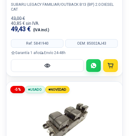
SUBARU LEGACY FAMILIAR/OUTBACK B13 (BP) 2.0 DIESEL
CAT
43,00 €
40,85 € sin IVA.
49,43 €
(IVA incl.)
Ref: 5841940
OEM: 85002AJ43
Garantía 1 año
Envío 24-48h
-5%
USADO
NOVEDAD