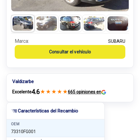
Marca:
SUBARU
Consultar el vehículo
Valdizarbe
4.6
★
★
★
★
★
Excelente
665 opiniones en
Características del Recambio
OEM
73310FG001