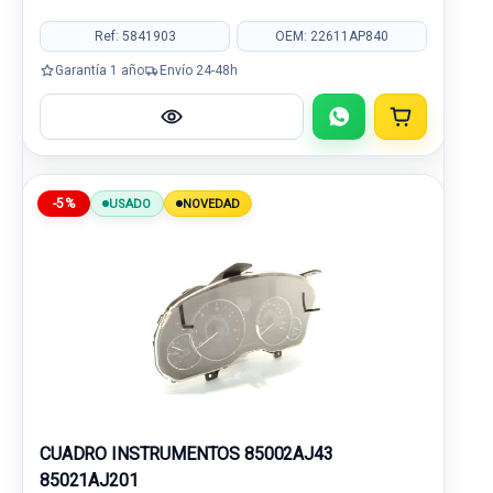
Ref: 5841903
OEM: 22611AP840
Garantía 1 año
Envío 24-48h
-5%
USADO
NOVEDAD
CUADRO INSTRUMENTOS 85002AJ43
85021AJ201