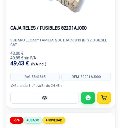
CAJA RELES / FUSIBLES 82201AJ000
SUBARU LEGACY FAMILIAR/OUTBACK B13 (BP) 2.0 DIESEL
CAT
43,00 €
40,85 € sin IVA.
49,43 €
(IVA incl.)
Ref: 5841865
OEM: 82201AJ000
Garantía 1 año
Envío 24-48h
-5%
USADO
NOVEDAD