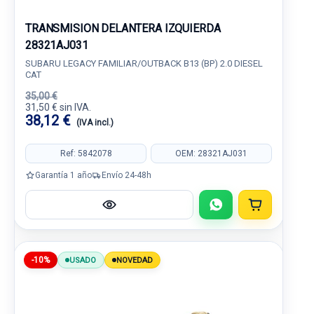
TRANSMISION DELANTERA IZQUIERDA
28321AJ031
SUBARU LEGACY FAMILIAR/OUTBACK B13 (BP) 2.0 DIESEL
CAT
35,00 €
31,50 € sin IVA.
38,12 €
(IVA incl.)
Ref: 5842078
OEM: 28321AJ031
Garantía 1 año
Envío 24-48h
-10%
USADO
NOVEDAD