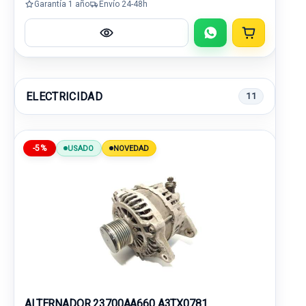
Garantía 1 año
Envío 24-48h
ELECTRICIDAD
11
-5%
USADO
NOVEDAD
ALTERNADOR 23700AA660 A3TX0781