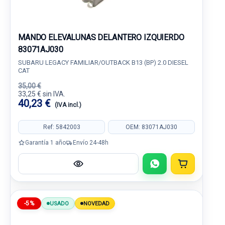
MANDO ELEVALUNAS DELANTERO IZQUIERDO
83071AJ030
SUBARU LEGACY FAMILIAR/OUTBACK B13 (BP) 2.0 DIESEL
CAT
35,00 €
33,25 € sin IVA.
40,23 €
(IVA incl.)
Ref: 5842003
OEM: 83071AJ030
Garantía 1 año
Envío 24-48h
-5%
USADO
NOVEDAD