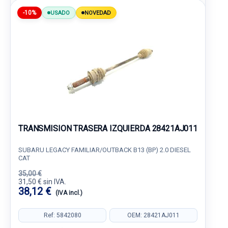
-10%
USADO
NOVEDAD
TRANSMISION TRASERA IZQUIERDA 28421AJ011
SUBARU LEGACY FAMILIAR/OUTBACK B13 (BP) 2.0 DIESEL
CAT
35,00 €
31,50 € sin IVA.
38,12 €
(IVA incl.)
Ref: 5842080
OEM: 28421AJ011