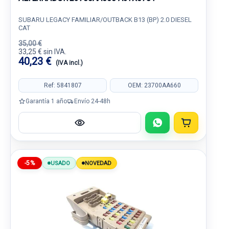
SUBARU LEGACY FAMILIAR/OUTBACK B13 (BP) 2.0 DIESEL
CAT
35,00 €
33,25 € sin IVA.
40,23 €
(IVA incl.)
Ref: 5841807
OEM: 23700AA660
Garantía 1 año
Envío 24-48h
-5%
USADO
NOVEDAD