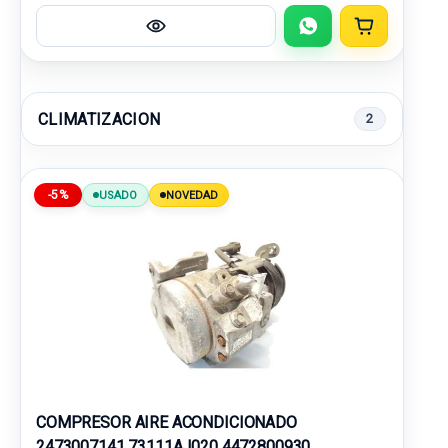
CLIMATIZACION
2
-5%
USADO
NOVEDAD
COMPRESOR AIRE ACONDICIONADO
2473007141 73111AJ020 4472800930