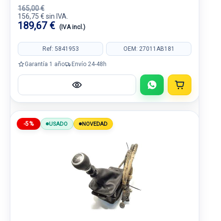
165,00 €
156,75 € sin IVA.
189,67 €
(IVA incl.)
Ref: 5841953
OEM: 27011AB181
Garantía 1 año
Envío 24-48h
-5%
USADO
NOVEDAD