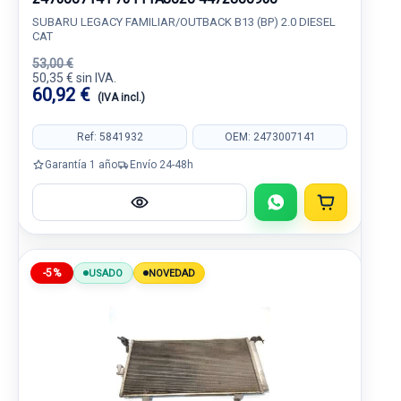
SUBARU LEGACY FAMILIAR/OUTBACK B13 (BP) 2.0 DIESEL
CAT
53,00 €
50,35 € sin IVA.
60,92 €
(IVA incl.)
Ref: 5841932
OEM: 2473007141
Garantía 1 año
Envío 24-48h
-5%
USADO
NOVEDAD