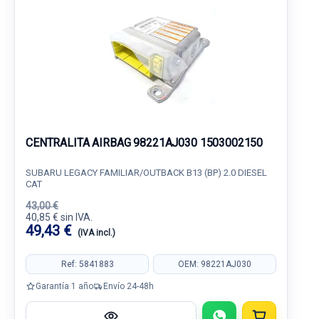
CENTRALITA AIRBAG 98221AJ030 1503002150
SUBARU LEGACY FAMILIAR/OUTBACK B13 (BP) 2.0 DIESEL
CAT
43,00 €
40,85 € sin IVA.
49,43 €
(IVA incl.)
Ref: 5841883
OEM: 98221AJ030
Garantía 1 año
Envío 24-48h