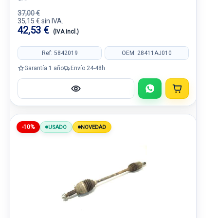
37,00 €
35,15 € sin IVA.
42,53 €
(IVA incl.)
Ref: 5842019
OEM: 28411AJ010
Garantía 1 año
Envío 24-48h
-10%
USADO
NOVEDAD