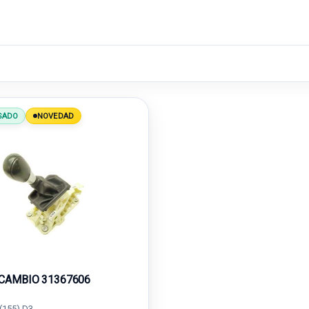
SADO
NOVEDAD
CAMBIO 31367606
(155) D3