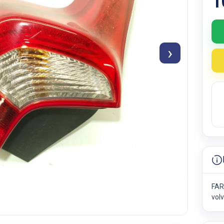
1
›
FAR
vol