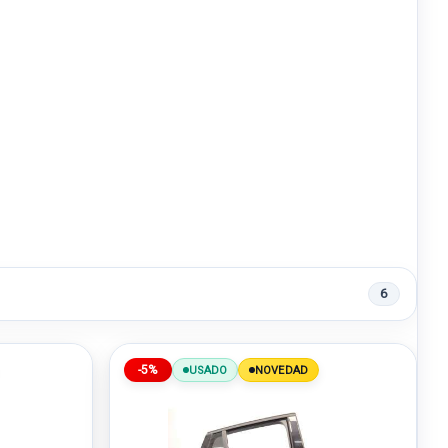
6
-5%
USADO
NOVEDAD