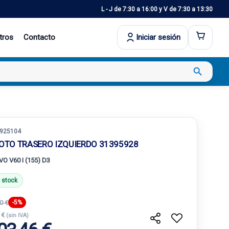
L - J de 7:30 a 16:00 y V de 7:30 a 13:30
tros
Contacto
Iniciar sesión
search
925104
LOTO TRASERO IZQUIERDO 31395928
O V60 I (155) D3
 stock
0 €
-5%
 €
(sin IVA)