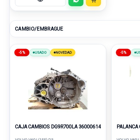
CAMBIO/EMBRAGUE
-5%
-5%
USADO
NOVEDAD
U
CAJA CAMBIOS DG9R700LA 36000614
PALANCA 
VOLVO V60 I (155) D3
VOLVO V60 I 