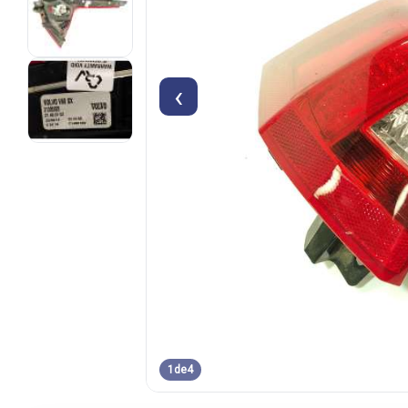
‹
1
de
4