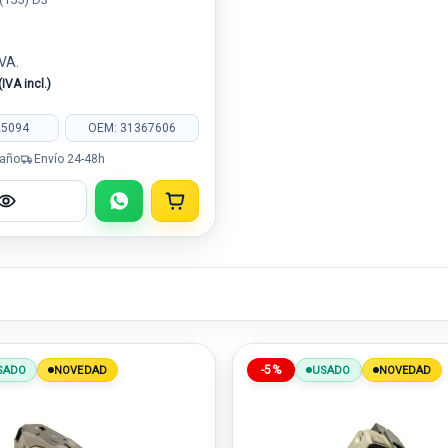
IVA.
(IVA incl.)
25094
OEM: 31367606
 año
Envío 24-48h
-5%
SADO
NOVEDAD
USADO
NOVEDAD