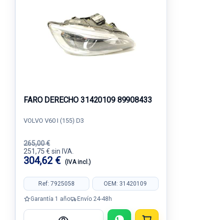
FARO DERECHO 31420109 89908433
VOLVO V60 I (155) D3
265,00 €
251,75 € sin IVA.
304,62 €
(IVA incl.)
Ref: 7925058
OEM: 31420109
Garantía 1 año
Envío 24-48h