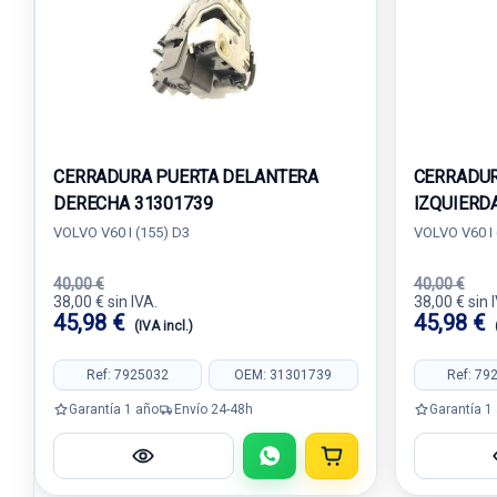
CERRADURA PUERTA DELANTERA
CERRADUR
DERECHA 31301739
IZQUIERD
VOLVO V60 I (155) D3
VOLVO V60 I 
40,00 €
40,00 €
38,00 € sin IVA.
38,00 € sin 
45,98 €
45,98 €
(IVA incl.)
Ref: 7925032
OEM: 31301739
Ref: 79
Garantía 1 año
Envío 24-48h
Garantía 1