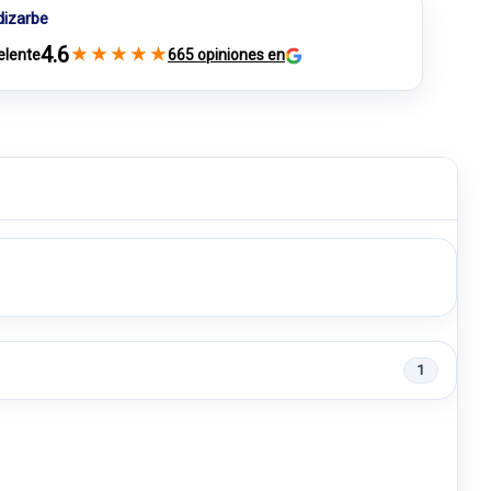
dizarbe
4.6
★
★
★
★
★
elente
665 opiniones en
1