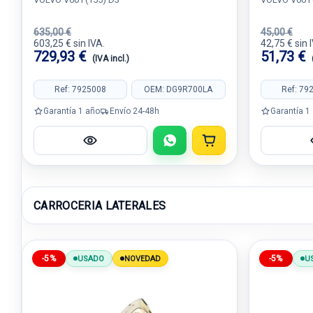
635,00 €
45,00 €
603,25 € sin IVA.
42,75 € sin 
729,93 €
51,73 €
(IVA incl.)
Ref: 7925008
OEM: DG9R700LA
Ref: 79
Garantía 1 año
Envío 24-48h
Garantía 1
CARROCERIA LATERALES
-5%
-5%
USADO
NOVEDAD
U