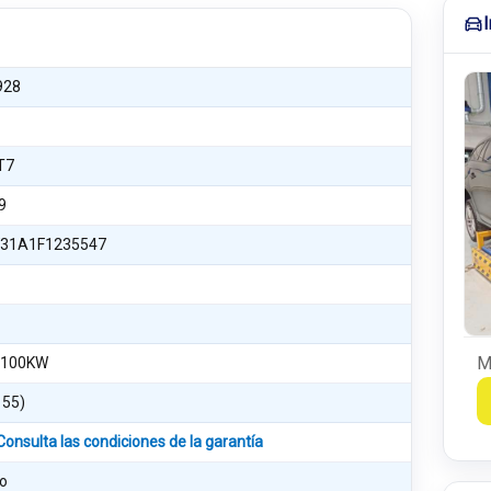
928
T7
9
31A1F1235547
M
 100KW
155)
Consulta las condiciones de la garantía
o