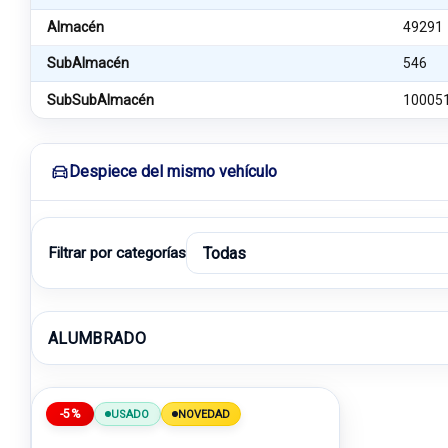
Almacén
49291
SubAlmacén
546
SubSubAlmacén
10005
Despiece del mismo vehículo
Filtrar por categorías
ALUMBRADO
-5%
USADO
NOVEDAD