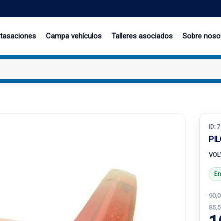
 tasaciones
Campa vehículos
Talleres asociados
Sobre noso
ID:
7
PI
VOLV
En
90,0
85.5