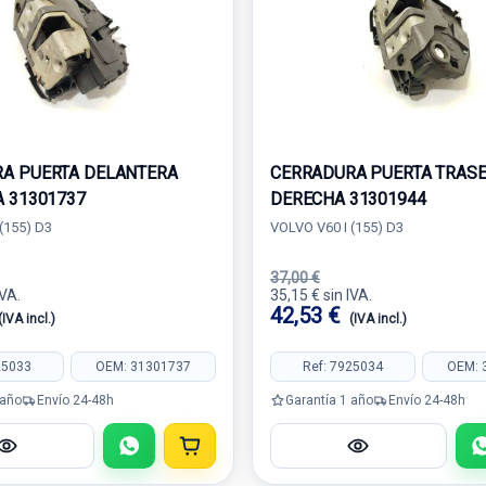
A PUERTA DELANTERA
CERRADURA PUERTA TRAS
A 31301737
DERECHA 31301944
(155) D3
VOLVO V60 I (155) D3
37,00 €
IVA.
35,15 € sin IVA.
42,53 €
(IVA incl.)
(IVA incl.)
25033
OEM: 31301737
Ref: 7925034
OEM: 
 año
Envío 24-48h
Garantía 1 año
Envío 24-48h