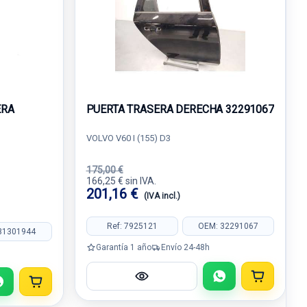
ERA
PUERTA TRASERA DERECHA 32291067
VOLVO V60 I (155) D3
175,00 €
166,25 € sin IVA.
201,16 €
(IVA incl.)
Ref: 7925121
OEM: 32291067
31301944
Garantía 1 año
Envío 24-48h