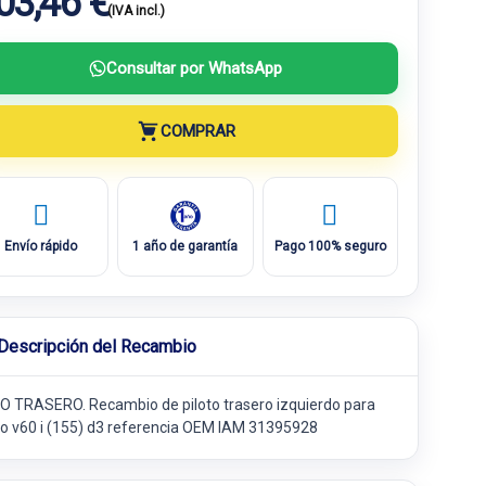
03,46 €
(IVA incl.)
Consultar por WhatsApp
COMPRAR
Envío rápido
1 año de garantía
Pago 100% seguro
Descripción del Recambio
O TRASERO. Recambio de piloto trasero izquierdo para
vo v60 i (155) d3 referencia OEM IAM 31395928