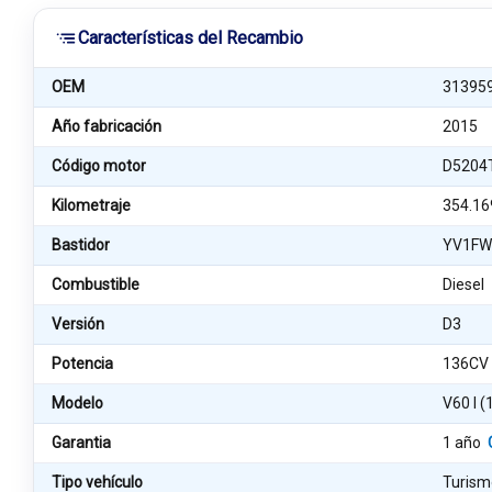
Características del Recambio
OEM
31395
Año fabricación
2015
Código motor
D5204
Kilometraje
354.16
Bastidor
YV1FW
Combustible
Diesel
Versión
D3
Potencia
136CV
Modelo
V60 I (
Garantia
1 año
Tipo vehículo
Turism