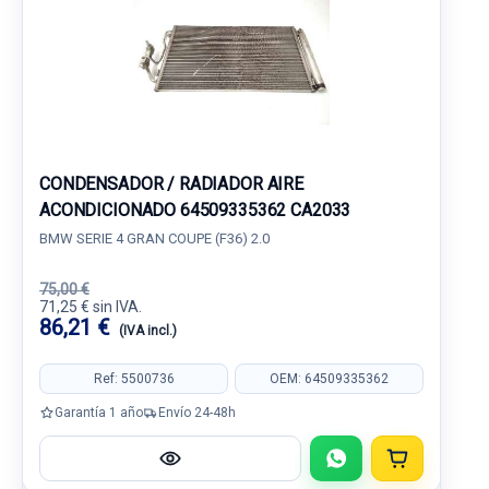
CONDENSADOR / RADIADOR AIRE
ACONDICIONADO 64509335362 CA2033
BMW SERIE 4 GRAN COUPE (F36) 2.0
75,00 €
71,25 € sin IVA.
86,21 €
(IVA incl.)
Ref: 5500736
OEM: 64509335362
Garantía 1 año
Envío 24-48h