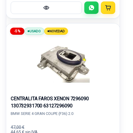
-5%
USADO
NOVEDAD
CENTRALITA FAROS XENON 7296090
130732931700 63127296090
BMW SERIE 4 GRAN COUPE (F36) 2.0
47,00 €
44,65 € sin IVA.