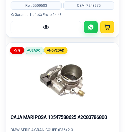
Ref: 5500583
OEM: 7243975
Garantía 1 año
Envío 24-48h
-5%
USADO
NOVEDAD
CAJA MARIPOSA 13547588625 A2C83786800
BMW SERIE 4 GRAN COUPE (F36) 2.0