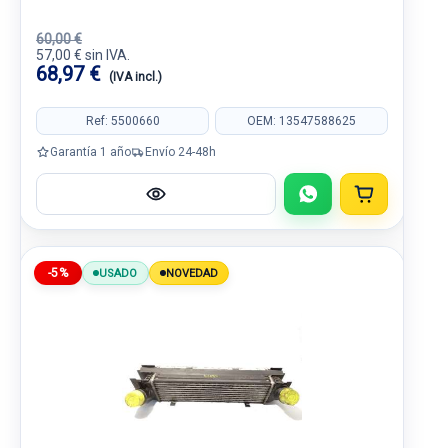
60,00 €
57,00 € sin IVA.
68,97 €
(IVA incl.)
Ref: 5500660
OEM: 13547588625
Garantía 1 año
Envío 24-48h
-5%
USADO
NOVEDAD