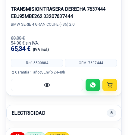
TRANSMISION TRASERA DERECHA 7637444
EBJ95MBE262 33207637444
BMW SERIE 4 GRAN COUPE (F36) 2.0
60,00 €
54,00 € sin IVA.
65,34 €
(IVA incl.)
Ref: 5500884
OEM: 7637444
Garantía 1 año
Envío 24-48h
ELECTRICIDAD
8