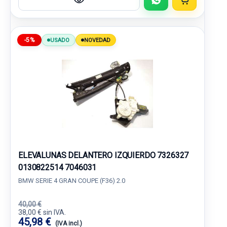
-5%
USADO
NOVEDAD
ELEVALUNAS DELANTERO IZQUIERDO 7326327
0130822514 7046031
BMW SERIE 4 GRAN COUPE (F36) 2.0
40,00 €
38,00 € sin IVA.
45,98 €
(IVA incl.)