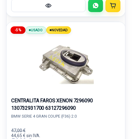
-5%
USADO
NOVEDAD
CENTRALITA FAROS XENON 7296090
130732931700 63127296090
BMW SERIE 4 GRAN COUPE (F36) 2.0
47,00 €
44,65 € sin IVA.