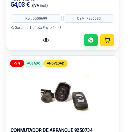
54,03 €
(IVA incl.)
Ref: 5500699
OEM: 7296090
Garantía 1 año
Envío 24-48h
-5%
USADO
NOVEDAD
CONMUTADOR DE ARRANQUE 9250734