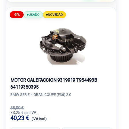
-5%
USADO
NOVEDAD
MOTOR CALEFACCION 9319919 T954493B
64119350395
BMW SERIE 4 GRAN COUPE (F36) 2.0
35,00 €
33,25 € sin IVA.
40,23 €
(IVA incl.)