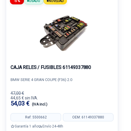
-5%
USADO
NOVEDAD
CAJA RELES / FUSIBLES 61149337880
BMW SERIE 4 GRAN COUPE (F36) 2.0
47,00 €
44,65 € sin IVA.
54,03 €
(IVA incl.)
Ref: 5500662
OEM: 61149337880
Garantía 1 año
Envío 24-48h