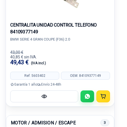
CENTRALITA UNIDAD CONTROL TELEFONO
84109377149
BMW SERIE 4 GRAN COUPE (F36) 2.0
43,00 €
40,85 € sin IVA.
49,43 €
(IVA incl.)
Ref: 5603402
OEM: 84109377149
Garantía 1 año
Envío 24-48h
MOTOR / ADMISION / ESCAPE
3