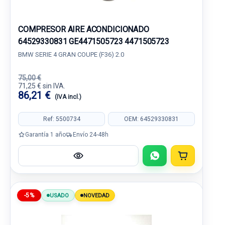
COMPRESOR AIRE ACONDICIONADO
64529330831 GE4471505723 4471505723
BMW SERIE 4 GRAN COUPE (F36) 2.0
75,00 €
71,25 € sin IVA.
86,21 €
(IVA incl.)
Ref: 5500734
OEM: 64529330831
Garantía 1 año
Envío 24-48h
-5%
USADO
NOVEDAD