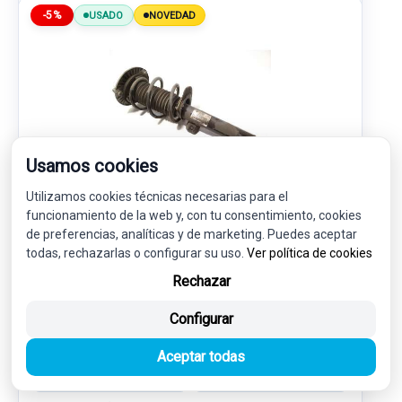
-5%
USADO
NOVEDAD
Usamos cookies
Utilizamos cookies técnicas necesarias para el
funcionamiento de la web y, con tu consentimiento, cookies
AMORTIGUADOR DELANTERO IZQUIERDO
de preferencias, analíticas y de marketing. Puedes aceptar
31316856698
todas, rechazarlas o configurar su uso.
Ver política de cookies
BMW SERIE 4 GRAN COUPE (F36) 2.0
Rechazar
45,00 €
Configurar
42,75 € sin IVA.
51,73 €
(IVA incl.)
Aceptar todas
Ref: 5500598
OEM: 31316856698