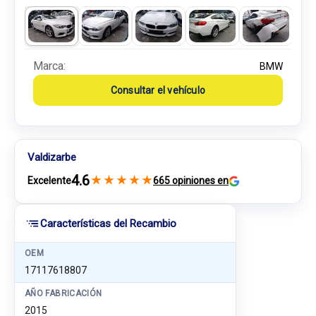
Marca:
BMW
Consultar el vehículo
Valdizarbe
4.6
★
★
★
★
★
Excelente
665 opiniones en
Características del Recambio
OEM
17117618807
AÑO FABRICACIÓN
2015