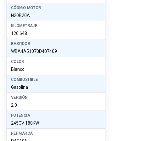
CÓDIGO MOTOR
N20B20A
KILOMETRAJE
126.648
BASTIDOR
WBA4A51070D407409
COLOR
Blanco
COMBUSTIBLE
Gasolina
VERSIÓN
2.0
POTENCIA
245CV 180KW
REF.MARCA