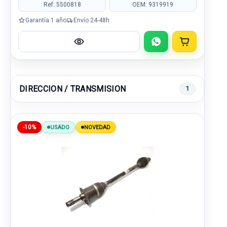
Ref: 5500818
OEM: 9319919
Garantía 1 año
Envío 24-48h
DIRECCION / TRANSMISION
1
-10%
USADO
NOVEDAD