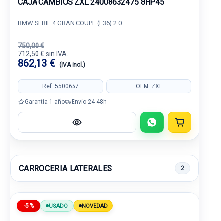
CAJA CAMBIOS ZXL 24008632475 8HP45
BMW SERIE 4 GRAN COUPE (F36) 2.0
750,00 €
712,50 € sin IVA.
862,13 €
(IVA incl.)
Ref: 5500657
OEM: ZXL
Garantía 1 año
Envío 24-48h
CARROCERIA LATERALES
2
-5%
USADO
NOVEDAD