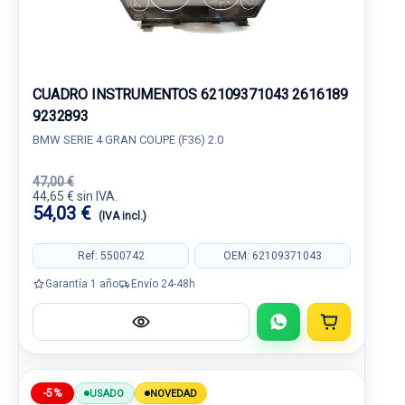
CUADRO INSTRUMENTOS 62109371043 2616189
9232893
BMW SERIE 4 GRAN COUPE (F36) 2.0
47,00 €
44,65 € sin IVA.
54,03 €
(IVA incl.)
Ref: 5500742
OEM: 62109371043
Garantía 1 año
Envío 24-48h
-5%
USADO
NOVEDAD