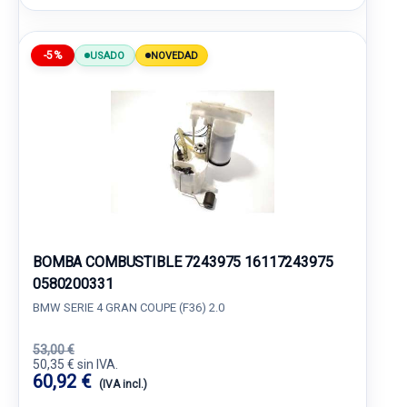
-5%
USADO
NOVEDAD
BOMBA COMBUSTIBLE 7243975 16117243975
0580200331
BMW SERIE 4 GRAN COUPE (F36) 2.0
53,00 €
50,35 € sin IVA.
60,92 €
(IVA incl.)