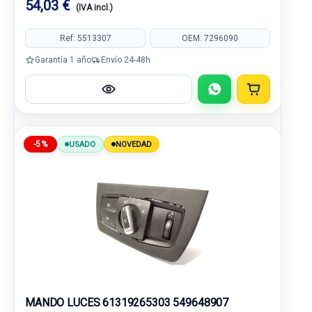
54,03 €
(IVA incl.)
Ref: 5513307
OEM: 7296090
Garantía 1 año
Envío 24-48h
-5%
USADO
NOVEDAD
MANDO LUCES 61319265303 549648907