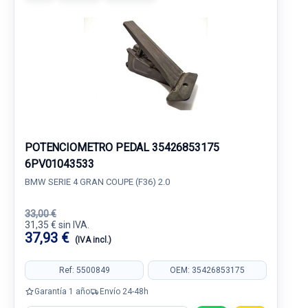
POTENCIOMETRO PEDAL 35426853175
6PV01043533
BMW SERIE 4 GRAN COUPE (F36) 2.0
33,00 €
31,35 € sin IVA.
37,93 €
(IVA incl.)
Ref: 5500849
OEM: 35426853175
Garantía 1 año
Envío 24-48h