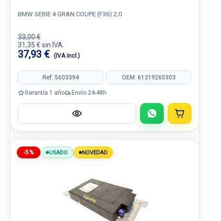
BMW SERIE 4 GRAN COUPE (F36) 2.0
33,00 €
31,35 € sin IVA.
37,93 €
(IVA incl.)
Ref: 5603394
OEM: 61319265303
Garantía 1 año
Envío 24-48h
-5%
USADO
NOVEDAD