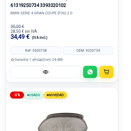
61319250734 3393320102
BMW SERIE 4 GRAN COUPE (F36) 2.0
30,00 €
28,50 € sin IVA.
34,49 €
(IVA incl.)
Ref: 5500738
OEM: 9250734
Garantía 1 año
Envío 24-48h
-5%
USADO
NOVEDAD