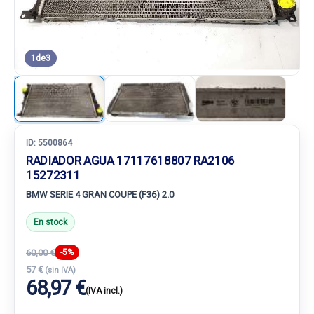
1
de
3
ID:
5500864
RADIADOR AGUA 17117618807 RA2106
15272311
BMW SERIE 4 GRAN COUPE (F36) 2.0
En stock
60,00 €
-5%
57 €
(sin IVA)
68,97 €
(IVA incl.)