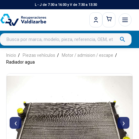
L - J de 7:30 a 16:00 y V de 7:30 a 13:30
Buscar productos
search
Inicio
Piezas vehículos
Motor / admision / escape
Radiador agua
‹
›