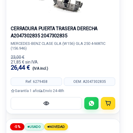
CERRADURA PUERTA TRASERA DERECHA
A2047302835 2047302835
MERCEDES-BENZ CLASE GLA (W156) GLA 250 4-MATIC
(156.946)
23,00 €
21,85 € sin IVA.
26,44 €
(IVA incl.)
Ref: 6279458
OEM: A2047302835
Garantía 1 año
Envío 24-48h
-5%
USADO
NOVEDAD