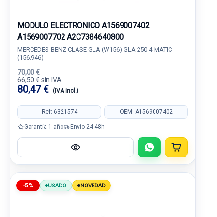
MODULO ELECTRONICO A1569007402
A1569007702 A2C7384640800
MERCEDES-BENZ CLASE GLA (W156) GLA 250 4-MATIC
(156.946)
70,00 €
66,50 € sin IVA.
80,47 €
(IVA incl.)
Ref: 6321574
OEM: A1569007402
Garantía 1 año
Envío 24-48h
-5%
USADO
NOVEDAD