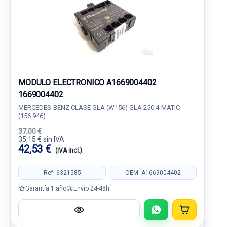
MODULO ELECTRONICO A1669004402
1669004402
MERCEDES-BENZ CLASE GLA (W156) GLA 250 4-MATIC
(156.946)
37,00 €
35,15 € sin IVA.
42,53 €
(IVA incl.)
Ref: 6321585
OEM: A1669004402
Garantía 1 año
Envío 24-48h