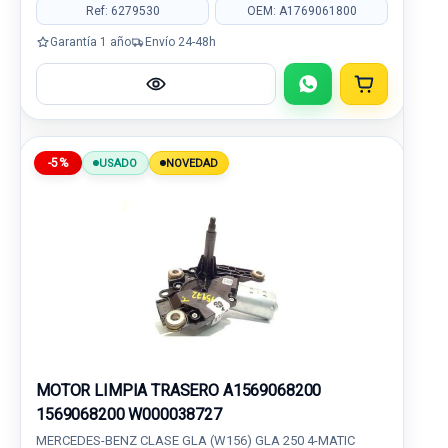
Ref: 6279530
OEM: A1769061800
Garantía 1 año
Envío 24-48h
-5%
USADO
NOVEDAD
MOTOR LIMPIA TRASERO A1569068200
1569068200 W000038727
MERCEDES-BENZ CLASE GLA (W156) GLA 250 4-MATIC