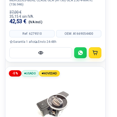
MERCEDES-BENZ CLASE GLA (W156) GLA 250 4-MATIC
(156.946)
37,00 €
35,15 € sin IVA.
42,53 €
(IVA incl.)
Ref: 6279510
OEM: A1669054400
Garantía 1 año
Envío 24-48h
-5%
USADO
NOVEDAD