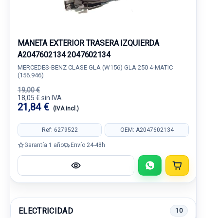
MANETA EXTERIOR TRASERA IZQUIERDA
A2047602134 2047602134
MERCEDES-BENZ CLASE GLA (W156) GLA 250 4-MATIC
(156.946)
19,00 €
18,05 € sin IVA.
21,84 €
(IVA incl.)
Ref: 6279522
OEM: A2047602134
Garantía 1 año
Envío 24-48h
ELECTRICIDAD
10