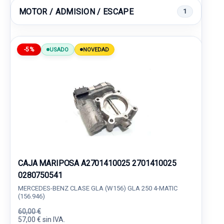
MOTOR / ADMISION / ESCAPE
1
-5%
USADO
NOVEDAD
CAJA MARIPOSA A2701410025 2701410025
0280750541
MERCEDES-BENZ CLASE GLA (W156) GLA 250 4-MATIC
(156.946)
60,00 €
57,00 € sin IVA.