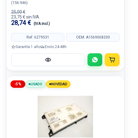
(156.946)
25,00 €
23,75 € sin IVA.
28,74 €
(IVA incl.)
Ref: 6279531
OEM: A1569068200
Garantía 1 año
Envío 24-48h
-5%
USADO
NOVEDAD