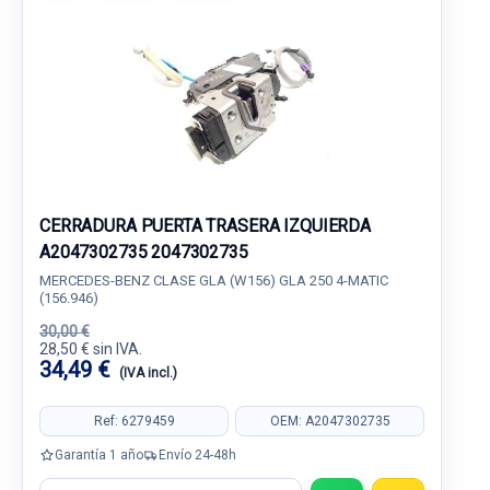
CERRADURA PUERTA TRASERA IZQUIERDA
A2047302735 2047302735
MERCEDES-BENZ CLASE GLA (W156) GLA 250 4-MATIC
(156.946)
30,00 €
28,50 € sin IVA.
34,49 €
(IVA incl.)
Ref: 6279459
OEM: A2047302735
Garantía 1 año
Envío 24-48h