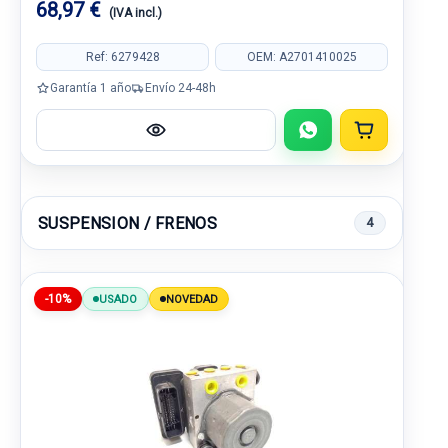
68,97 €
(IVA incl.)
Ref: 6279428
OEM: A2701410025
Garantía 1 año
Envío 24-48h
SUSPENSION / FRENOS
4
-10%
USADO
NOVEDAD