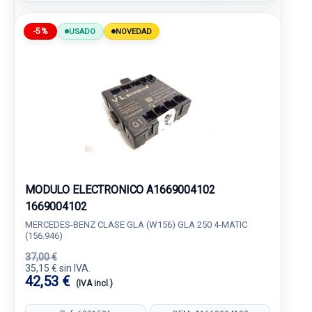
-5%
USADO
NOVEDAD
MODULO ELECTRONICO A1669004102
1669004102
MERCEDES-BENZ CLASE GLA (W156) GLA 250 4-MATIC
(156.946)
37,00 €
35,15 € sin IVA.
42,53 €
(IVA incl.)