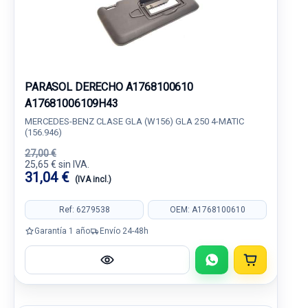
PARASOL DERECHO A1768100610
A17681006109H43
MERCEDES-BENZ CLASE GLA (W156) GLA 250 4-MATIC
(156.946)
27,00 €
25,65 € sin IVA.
31,04 €
(IVA incl.)
Ref: 6279538
OEM: A1768100610
Garantía 1 año
Envío 24-48h