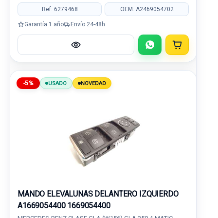
Ref: 6279468
OEM: A2469054702
Garantía 1 año
Envío 24-48h
-5%
USADO
NOVEDAD
MANDO ELEVALUNAS DELANTERO IZQUIERDO
A1669054400 1669054400