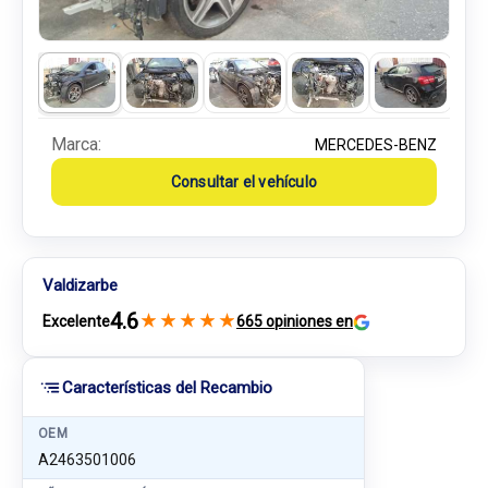
Marca:
MERCEDES-BENZ
Consultar el vehículo
Valdizarbe
4.6
★
★
★
★
★
Excelente
665 opiniones en
Características del Recambio
OEM
A2463501006