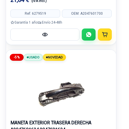
21,84 €
(IVA incl.)
Ref: 6279519
OEM: A2047601700
Garantía 1 año
Envío 24-48h
-5%
USADO
NOVEDAD
MANETA EXTERIOR TRASERA DERECHA