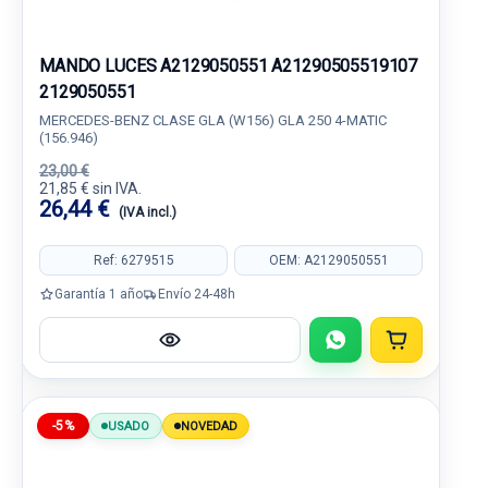
MANDO LUCES A2129050551 A21290505519107
2129050551
MERCEDES-BENZ CLASE GLA (W156) GLA 250 4-MATIC
(156.946)
23,00 €
21,85 € sin IVA.
26,44 €
(IVA incl.)
Ref: 6279515
OEM: A2129050551
Garantía 1 año
Envío 24-48h
-5%
USADO
NOVEDAD