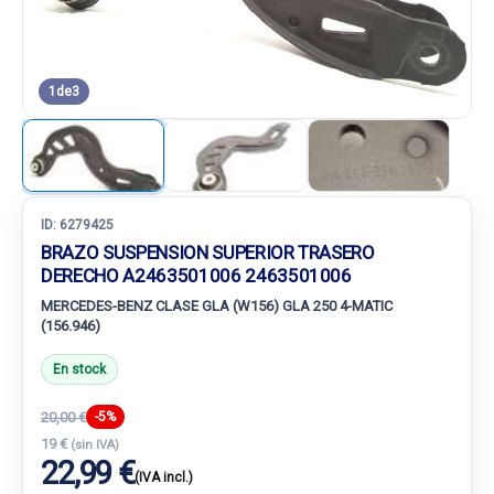
1
de
3
ID:
6279425
BRAZO SUSPENSION SUPERIOR TRASERO
DERECHO A2463501006 2463501006
MERCEDES-BENZ CLASE GLA (W156) GLA 250 4-MATIC
(156.946)
En stock
20,00 €
-5%
19 €
(sin IVA)
22,99 €
(IVA incl.)