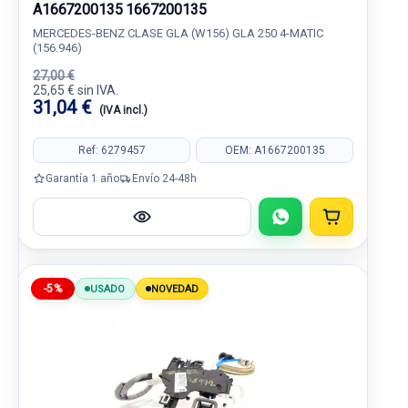
A1667200135 1667200135
MERCEDES-BENZ CLASE GLA (W156) GLA 250 4-MATIC
(156.946)
27,00 €
25,65 € sin IVA.
31,04 €
(IVA incl.)
Ref: 6279457
OEM: A1667200135
Garantía 1 año
Envío 24-48h
-5%
USADO
NOVEDAD