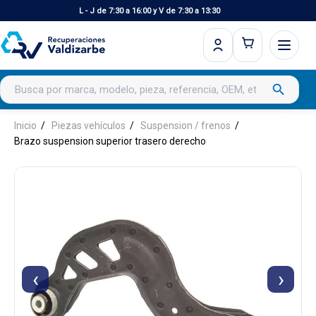
L - J de 7:30 a 16:00 y V de 7:30 a 13:30
Buscar productos
search
Inicio
Piezas vehículos
Suspension / frenos
Brazo suspension superior trasero derecho
‹
›