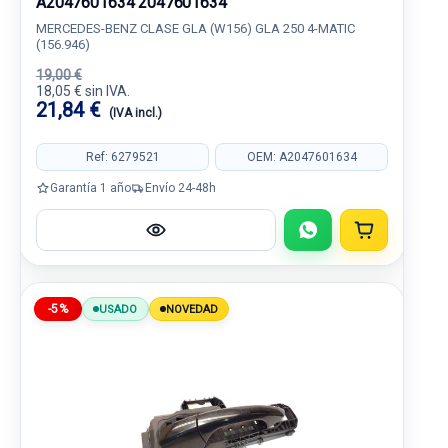
A2047601634 2047601634
MERCEDES-BENZ CLASE GLA (W156) GLA 250 4-MATIC
(156.946)
19,00 €
18,05 € sin IVA.
21,84 €
(IVA incl.)
Ref: 6279521
OEM: A2047601634
Garantía 1 año
Envío 24-48h
-5%
USADO
NOVEDAD