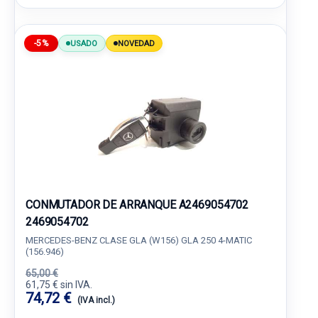
-5%
USADO
NOVEDAD
CONMUTADOR DE ARRANQUE A2469054702
2469054702
MERCEDES-BENZ CLASE GLA (W156) GLA 250 4-MATIC
(156.946)
65,00 €
61,75 € sin IVA.
74,72 €
(IVA incl.)