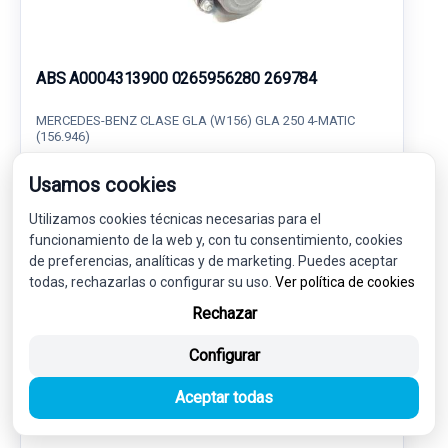
ABS A0004313900 0265956280 269784
MERCEDES-BENZ CLASE GLA (W156) GLA 250 4-MATIC
(156.946)
65,00 €
Usamos cookies
58,50 € sin IVA.
70,79 €
(IVA incl.)
Utilizamos cookies técnicas necesarias para el
funcionamiento de la web y, con tu consentimiento, cookies
Ref: 6279377
OEM: A0004313900
de preferencias, analíticas y de marketing. Puedes aceptar
Garantía 1 año
Envío 24-48h
todas, rechazarlas o configurar su uso.
Ver política de cookies
Rechazar
Configurar
Aceptar todas
-5%
USADO
NOVEDAD