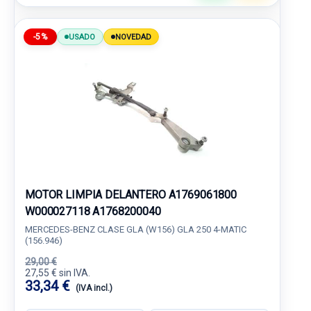
-5%
USADO
NOVEDAD
MOTOR LIMPIA DELANTERO A1769061800
W000027118 A1768200040
MERCEDES-BENZ CLASE GLA (W156) GLA 250 4-MATIC
(156.946)
29,00 €
27,55 € sin IVA.
33,34 €
(IVA incl.)