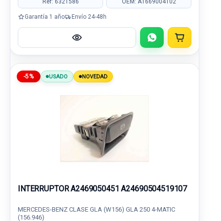
Ref: 6321586
OEM: A1669004102
Garantía 1 año
Envío 24-48h
-5%
USADO
NOVEDAD
INTERRUPTOR A2469050451 A24690504519107
MERCEDES-BENZ CLASE GLA (W156) GLA 250 4-MATIC
(156.946)