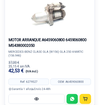
MOTOR ARRANQUE A6459060800 6459060800
MS4380002050
MERCEDES-BENZ CLASE GLA (W156) GLA 250 4-MATIC
(156.946)
37,00 €
35,15 € sin IVA.
42,53 €
(IVA incl.)
Ref: 6279527
OEM: A6459060800
Garantía 1 año
Envío 24-48h