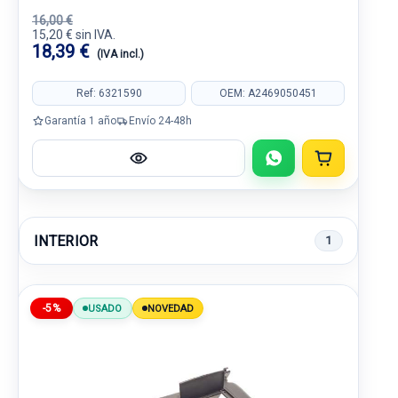
16,00 €
15,20 € sin IVA.
18,39 €
(IVA incl.)
Ref: 6321590
OEM: A2469050451
Garantía 1 año
Envío 24-48h
INTERIOR
1
-5%
USADO
NOVEDAD