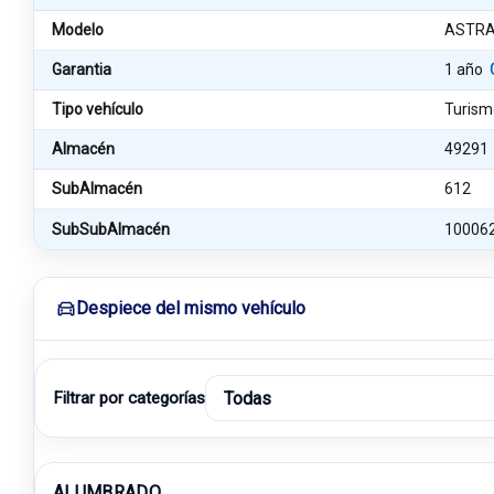
Modelo
ASTRA 
Garantia
1 año
Tipo vehículo
Turism
Almacén
49291
SubAlmacén
612
SubSubAlmacén
10006
Despiece del mismo vehículo
Filtrar por categorías
ALUMBRADO