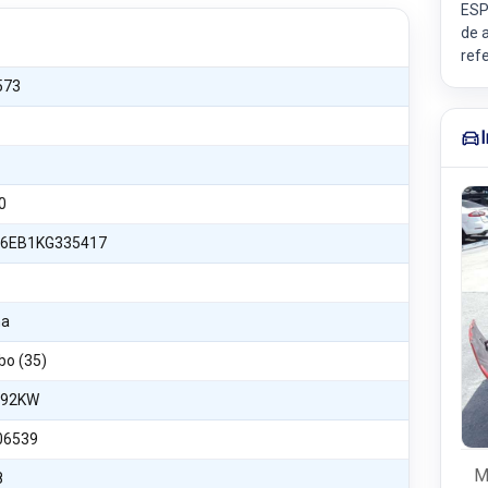
ESP
de a
ref
573
0
6EB1KG335417
na
bo (35)
 92KW
06539
M
8