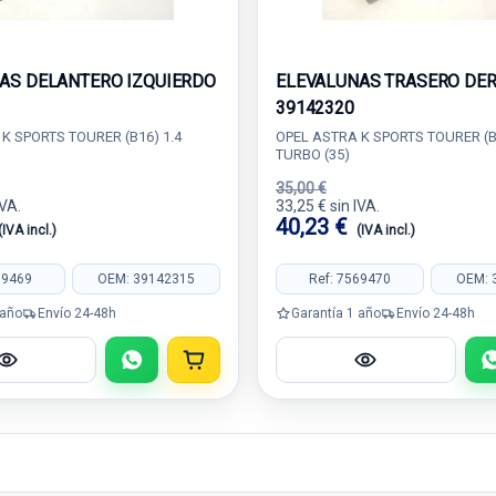
AS DELANTERO IZQUIERDO
ELEVALUNAS TRASERO DE
39142320
K SPORTS TOURER (B16) 1.4
OPEL ASTRA K SPORTS TOURER (B
TURBO (35)
35,00 €
IVA.
33,25 € sin IVA.
40,23 €
(IVA incl.)
(IVA incl.)
69469
OEM: 39142315
Ref: 7569470
OEM: 
 año
Envío 24-48h
Garantía 1 año
Envío 24-48h