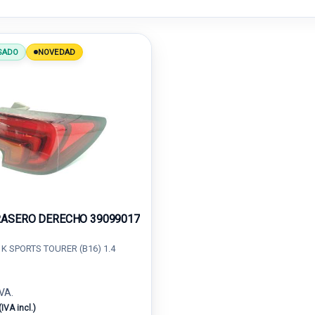
SADO
NOVEDAD
RASERO DERECHO 39099017
K SPORTS TOURER (B16) 1.4
IVA.
(IVA incl.)