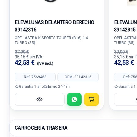
ELEVALUNAS DELANTERO DERECHO
ELEVALUN
39142316
39142315
OPEL ASTRA K SPORTS TOURER (B16) 1.4
OPEL ASTRA 
TURBO (35)
TURBO (35)
37,00 €
37,00 €
35,15 € sin IVA.
35,15 € sin 
42,53 €
42,53 €
(IVA incl.)
Ref: 7569468
OEM: 39142316
Ref: 75
Garantía 1 año
Envío 24-48h
Garantía 1
CARROCERIA TRASERA