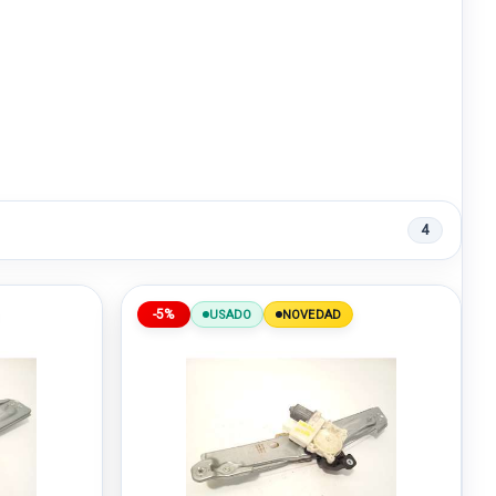
4
-5%
USADO
NOVEDAD