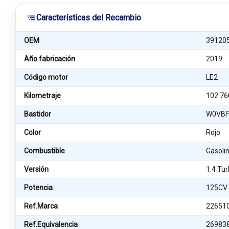
Características del Recambio
OEM
39120
Año fabricación
2019
Código motor
LE2
Kilometraje
102.76
Bastidor
W0VBF
Color
Rojo
Combustible
Gasoli
Versión
1.4 Tur
Potencia
125CV
Ref.Marca
22651
Ref.Equivalencia
26983