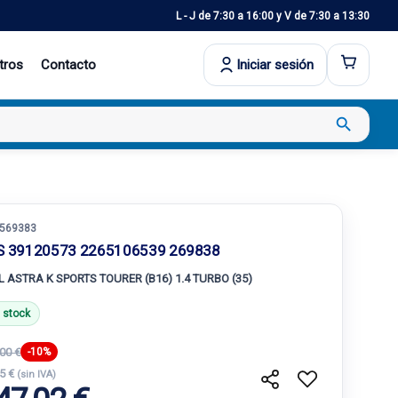
L - J de 7:30 a 16:00 y V de 7:30 a 13:30
tros
Contacto
Iniciar sesión
search
569383
S 39120573 2265106539 269838
L ASTRA K SPORTS TOURER (B16) 1.4 TURBO (35)
 stock
00 €
-10%
.5 €
(sin IVA)