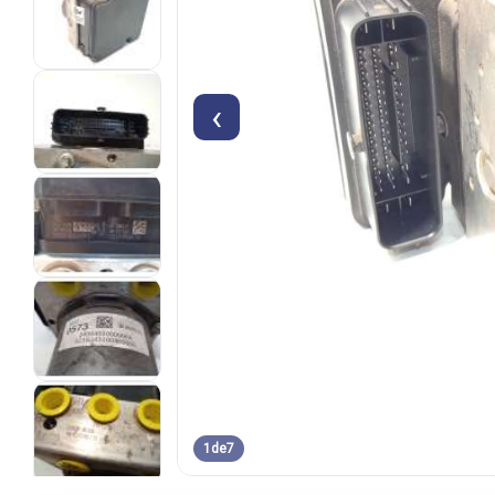
‹
1
de
7