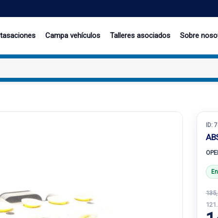
 tasaciones
Campa vehículos
Talleres asociados
Sobre noso
ID:
7
AB
OPE
En
135,
121