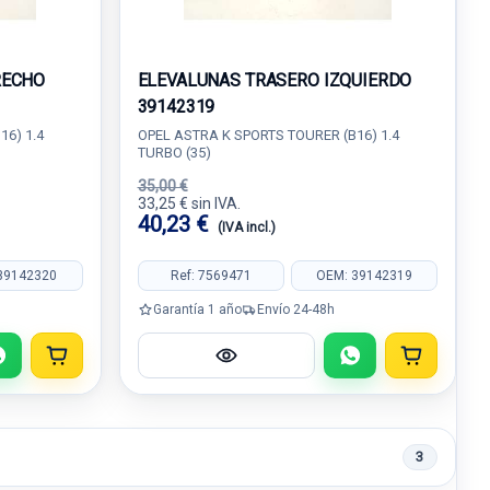
RECHO
ELEVALUNAS TRASERO IZQUIERDO
39142319
16) 1.4
OPEL ASTRA K SPORTS TOURER (B16) 1.4
TURBO (35)
35,00 €
33,25 € sin IVA.
40,23 €
(IVA incl.)
39142320
Ref: 7569471
OEM: 39142319
Garantía 1 año
Envío 24-48h
3