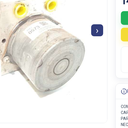
1
›
COM
CAR
PAR
NEC