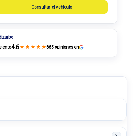
Consultar el vehículo
dizarbe
4.6
★
★
★
★
★
elente
665 opiniones en
2