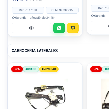
Ref: 75
Ref: 7577580
OEM: 39032995
Garantía 1
Garantía 1 año
Envío 24-48h
CARROCERIA LATERALES
-5%
-5%
USADO
NOVEDAD
U