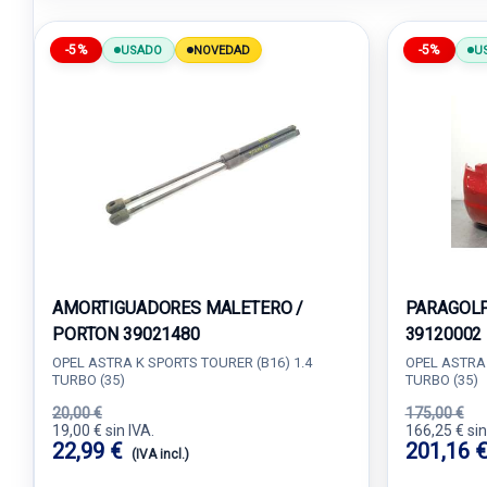
-5%
-5%
USADO
NOVEDAD
U
AMORTIGUADORES MALETERO /
PARAGOLP
PORTON 39021480
39120002
OPEL ASTRA K SPORTS TOURER (B16) 1.4
OPEL ASTRA 
TURBO (35)
TURBO (35)
20,00 €
175,00 €
19,00 € sin IVA.
166,25 € sin
22,99 €
201,16 
(IVA incl.)