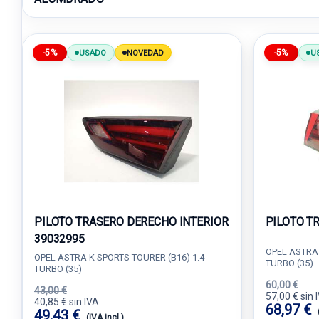
-5%
-5%
USADO
NOVEDAD
U
PILOTO TRASERO DERECHO INTERIOR
PILOTO T
39032995
OPEL ASTRA 
OPEL ASTRA K SPORTS TOURER (B16) 1.4
TURBO (35)
TURBO (35)
60,00 €
43,00 €
57,00 € sin 
40,85 € sin IVA.
68,97 €
49,43 €
(IVA incl.)