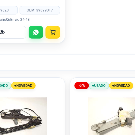
69520
OEM: 39099017
 año
Envío 24-48h
-5%
SADO
NOVEDAD
USADO
NOVEDAD