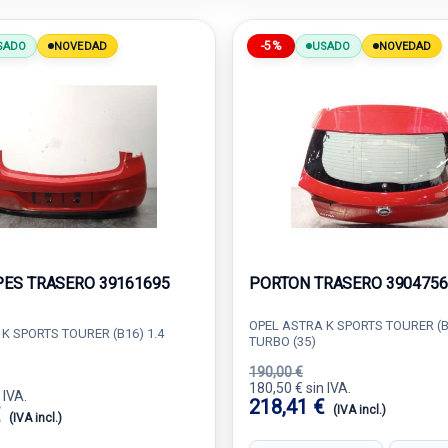
-5%
SADO
NOVEDAD
USADO
NOVEDAD
ES TRASERO 39161695
PORTON TRASERO 3904756
OPEL ASTRA K SPORTS TOURER (B
K SPORTS TOURER (B16) 1.4
TURBO (35)
190,00 €
180,50 € sin IVA.
 IVA.
218,41 €
€
(IVA incl.)
(IVA incl.)