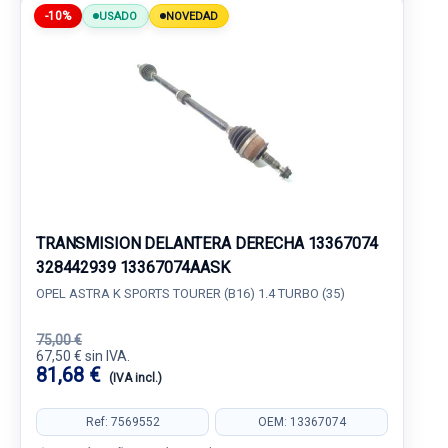
-10%
USADO
NOVEDAD
TRANSMISION DELANTERA DERECHA 13367074
328442939 13367074AASK
OPEL ASTRA K SPORTS TOURER (B16) 1.4 TURBO (35)
75,00 €
67,50 € sin IVA.
81,68 €
(IVA incl.)
Ref: 7569552
OEM: 13367074