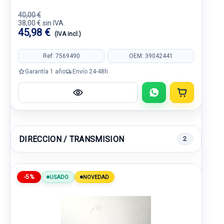
40,00 €
38,00 € sin IVA.
45,98 €
(IVA incl.)
Ref: 7569490
OEM: 39042441
Garantía 1 año
Envío 24-48h
DIRECCION / TRANSMISION
2
-5%
USADO
NOVEDAD