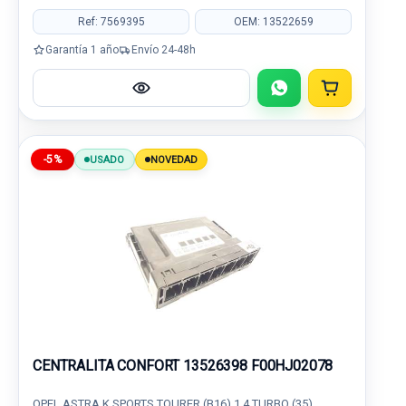
Ref: 7569395
OEM: 13522659
Garantía 1 año
Envío 24-48h
-5%
USADO
NOVEDAD
CENTRALITA CONFORT 13526398 F00HJ02078
OPEL ASTRA K SPORTS TOURER (B16) 1.4 TURBO (35)