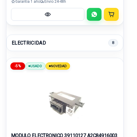
Garantía 1 año
Envío 24-48h
ELECTRICIDAD
8
-5%
USADO
NOVEDAD
MODULO ELECTRONICO 39110127 A2C84916003