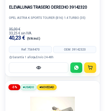
ELEVALUNAS TRASERO DERECHO 39142320
OPEL ASTRA K SPORTS TOURER (B16) 1.4 TURBO (35)
35,00 €
33,25 € sin IVA.
40,23 €
(IVA incl.)
Ref: 7569470
OEM: 39142320
Garantía 1 año
Envío 24-48h
-5%
USADO
NOVEDAD