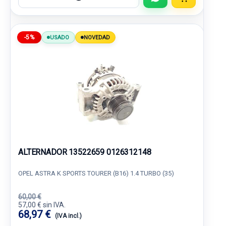
-5%
USADO
NOVEDAD
ALTERNADOR 13522659 0126312148
OPEL ASTRA K SPORTS TOURER (B16) 1.4 TURBO (35)
60,00 €
57,00 € sin IVA.
68,97 €
(IVA incl.)