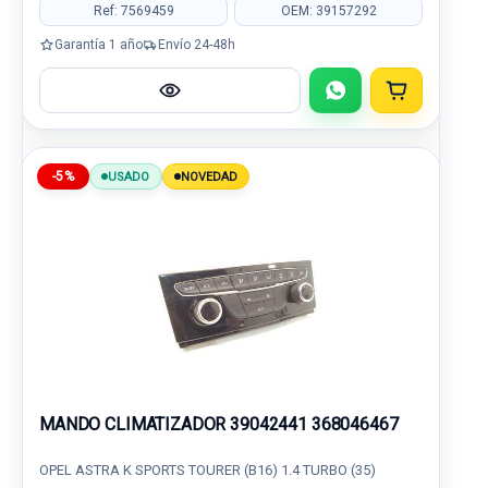
Ref: 7569459
OEM: 39157292
Garantía 1 año
Envío 24-48h
-5%
USADO
NOVEDAD
MANDO CLIMATIZADOR 39042441 368046467
OPEL ASTRA K SPORTS TOURER (B16) 1.4 TURBO (35)