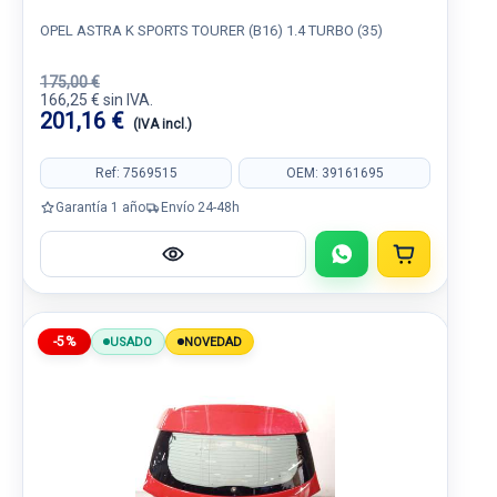
OPEL ASTRA K SPORTS TOURER (B16) 1.4 TURBO (35)
175,00 €
166,25 € sin IVA.
201,16 €
(IVA incl.)
Ref: 7569515
OEM: 39161695
Garantía 1 año
Envío 24-48h
-5%
USADO
NOVEDAD