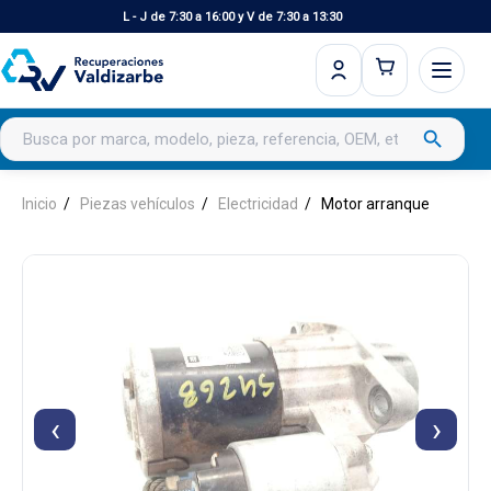
L - J de 7:30 a 16:00 y V de 7:30 a 13:30
Buscar productos
search
Inicio
Piezas vehículos
Electricidad
Motor arranque
‹
›