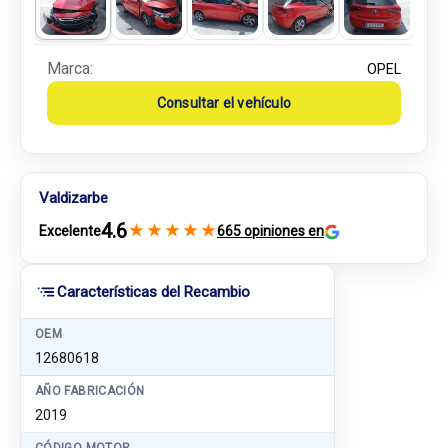
Marca:
OPEL
Consultar el vehículo
Valdizarbe
4.6
★
★
★
★
★
Excelente
665 opiniones en
Características del Recambio
OEM
12680618
AÑO FABRICACIÓN
2019