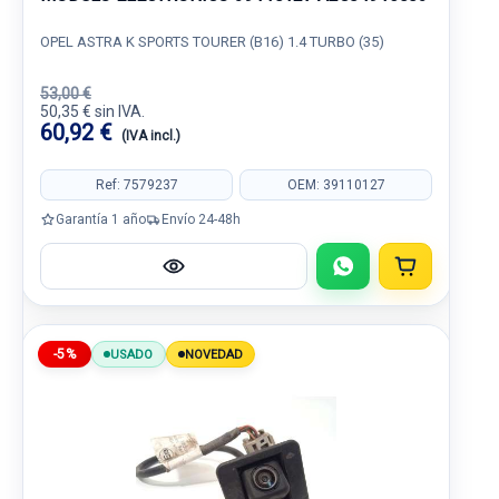
OPEL ASTRA K SPORTS TOURER (B16) 1.4 TURBO (35)
53,00 €
50,35 € sin IVA.
60,92 €
(IVA incl.)
Ref: 7579237
OEM: 39110127
Garantía 1 año
Envío 24-48h
-5%
USADO
NOVEDAD