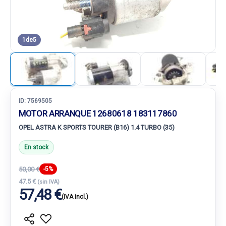
1
de
5
ID:
7569505
MOTOR ARRANQUE 12680618 183117860
OPEL ASTRA K SPORTS TOURER (B16) 1.4 TURBO (35)
En stock
50,00 €
-5%
47.5 €
(sin IVA)
57,48 €
(IVA incl.)