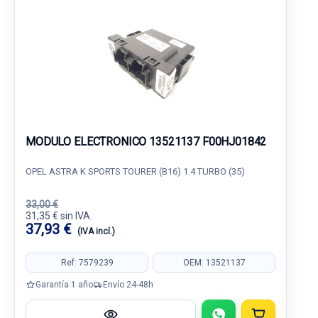
MODULO ELECTRONICO 13521137 F00HJ01842
OPEL ASTRA K SPORTS TOURER (B16) 1.4 TURBO (35)
33,00 €
31,35 € sin IVA.
37,93 €
(IVA incl.)
Ref: 7579239
OEM: 13521137
Garantía 1 año
Envío 24-48h