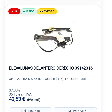
-5%
USADO
NOVEDAD
ELEVALUNAS DELANTERO DERECHO 39142316
OPEL ASTRA K SPORTS TOURER (B16) 1.4 TURBO (35)
37,00 €
35,15 € sin IVA.
42,53 €
(IVA incl.)
Ref: 7569468
OEM: 39142316