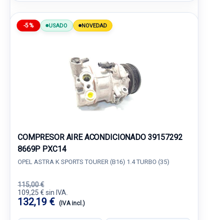
-5%
USADO
NOVEDAD
COMPRESOR AIRE ACONDICIONADO 39157292
8669P PXC14
OPEL ASTRA K SPORTS TOURER (B16) 1.4 TURBO (35)
115,00 €
109,25 € sin IVA.
132,19 €
(IVA incl.)