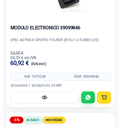
MODULO ELECTRONICO 39099846
OPEL ASTRA K SPORTS TOURER (B16) 1.4 TURBO (35)
53,00 €
50,35 € sin IVA.
60,92 €
(IVA incl.)
Ref: 7579238
OEM: 39099846
Garantía 1 año
Envío 24-48h
-5%
USADO
NOVEDAD