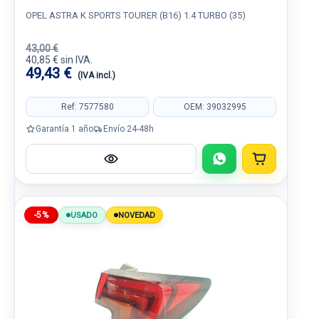
OPEL ASTRA K SPORTS TOURER (B16) 1.4 TURBO (35)
43,00 €
40,85 € sin IVA.
49,43 €
(IVA incl.)
Ref: 7577580
OEM: 39032995
Garantía 1 año
Envío 24-48h
-5%
USADO
NOVEDAD