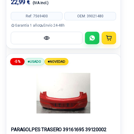
22,99 €
(IVA incl.)
Ref: 7569400
OEM: 39021480
Garantía 1 año
Envío 24-48h
-5%
USADO
NOVEDAD
PARAGOLPES TRASERO 39161695 39120002