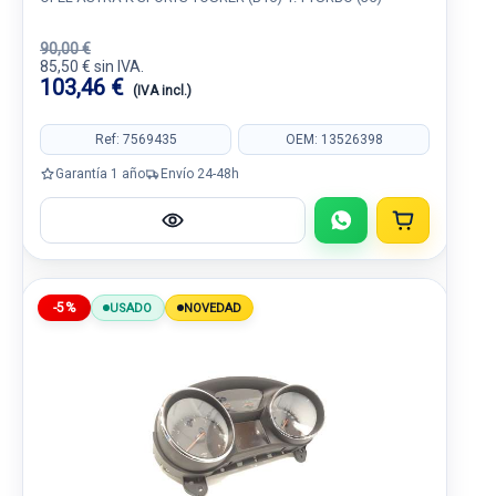
90,00 €
85,50 € sin IVA.
103,46 €
(IVA incl.)
Ref: 7569435
OEM: 13526398
Garantía 1 año
Envío 24-48h
-5%
USADO
NOVEDAD