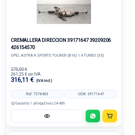
CREMALLERA DIRECCION 39171647 39209206
426154570
OPEL ASTRA K SPORTS TOURER (B16) 1.4 TURBO (35)
275,00 €
261,25 € sin IVA.
316,11 €
(IVA incl.)
Ref: 7578483
OEM: 39171647
Garantía 1 año
Envío 24-48h