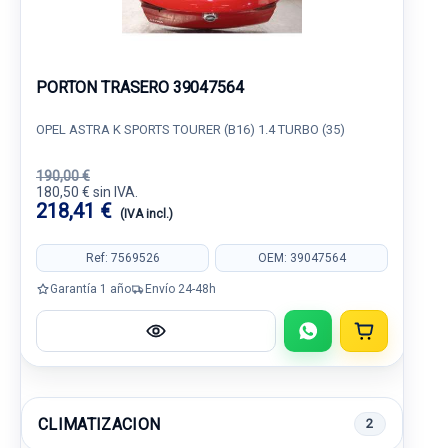
PORTON TRASERO 39047564
OPEL ASTRA K SPORTS TOURER (B16) 1.4 TURBO (35)
190,00 €
180,50 € sin IVA.
218,41 €
(IVA incl.)
Ref: 7569526
OEM: 39047564
Garantía 1 año
Envío 24-48h
CLIMATIZACION
2