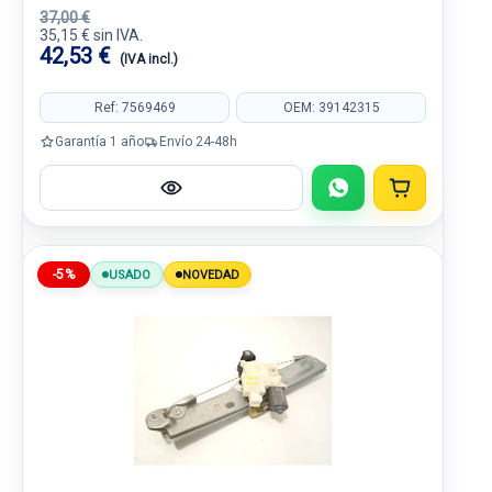
37,00 €
35,15 € sin IVA.
42,53 €
(IVA incl.)
Ref: 7569469
OEM: 39142315
Garantía 1 año
Envío 24-48h
-5%
USADO
NOVEDAD