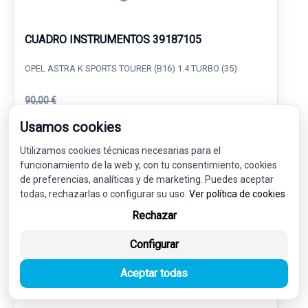
CUADRO INSTRUMENTOS 39187105
OPEL ASTRA K SPORTS TOURER (B16) 1.4 TURBO (35)
90,00 €
85,50 € sin IVA.
103,46 €
Usamos cookies
(IVA incl.)
Utilizamos cookies técnicas necesarias para el
Ref: 7569463
OEM: 39187105
funcionamiento de la web y, con tu consentimiento, cookies
Garantía 1 año
Envío 24-48h
de preferencias, analíticas y de marketing. Puedes aceptar
todas, rechazarlas o configurar su uso.
Ver política de cookies
Rechazar
Configurar
-5%
USADO
NOVEDAD
Aceptar todas