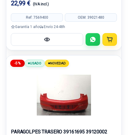
22,99 €
(IVA incl.)
Ref: 7569400
OEM: 39021480
Garantía 1 año
Envío 24-48h
-5%
USADO
NOVEDAD
PARAGOLPES TRASERO 39161695 39120002