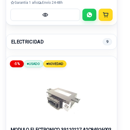
Garantía 1 año
Envío 24-48h
ELECTRICIDAD
9
-5%
USADO
NOVEDAD
MODULO ELECTRONICO 39110127 A2C84916003