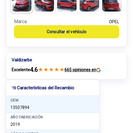
Marca:
OPEL
Consultar el vehículo
Valdizarbe
4.6
★
★
★
★
★
Excelente
665 opiniones en
Características del Recambio
OEM
13507894
AÑO FABRICACIÓN
2019