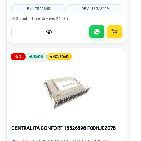
Ref: 7569395
OEM: 13522659
Garantía 1 año
Envío 24-48h
-5%
USADO
NOVEDAD
CENTRALITA CONFORT 13526398 F00HJ02078