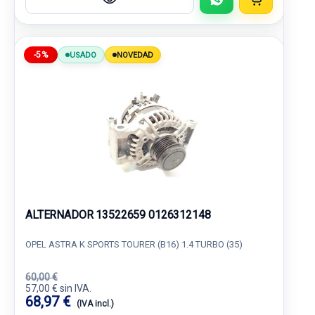
-5%
USADO
NOVEDAD
ALTERNADOR 13522659 0126312148
OPEL ASTRA K SPORTS TOURER (B16) 1.4 TURBO (35)
60,00 €
57,00 € sin IVA.
68,97 €
(IVA incl.)