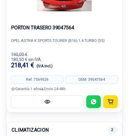
PORTON TRASERO 39047564
OPEL ASTRA K SPORTS TOURER (B16) 1.4 TURBO (35)
190,00 €
180,50 € sin IVA.
218,41 €
(IVA incl.)
Ref: 7569526
OEM: 39047564
Garantía 1 año
Envío 24-48h
CLIMATIZACION
2