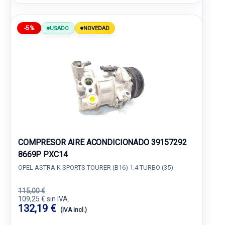
-5%
USADO
NOVEDAD
COMPRESOR AIRE ACONDICIONADO 39157292
8669P PXC14
OPEL ASTRA K SPORTS TOURER (B16) 1.4 TURBO (35)
115,00 €
109,25 € sin IVA.
132,19 €
(IVA incl.)