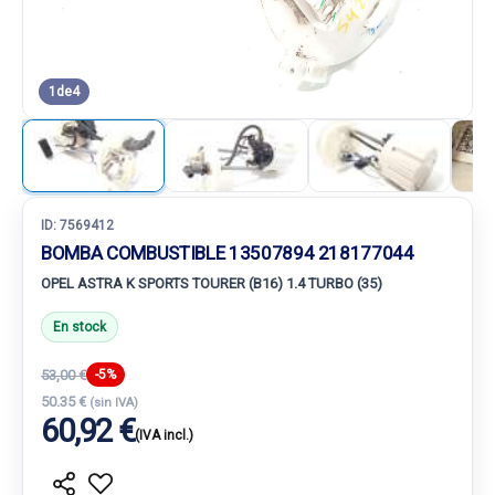
1
de
4
ID:
7569412
BOMBA COMBUSTIBLE 13507894 218177044
OPEL ASTRA K SPORTS TOURER (B16) 1.4 TURBO (35)
En stock
53,00 €
-5%
50.35 €
(sin IVA)
60,92 €
(IVA incl.)