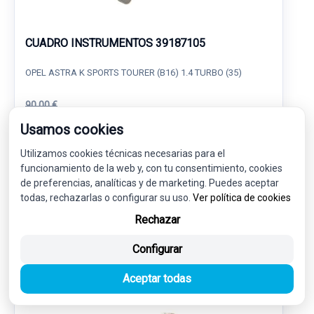
CUADRO INSTRUMENTOS 39187105
OPEL ASTRA K SPORTS TOURER (B16) 1.4 TURBO (35)
90,00 €
85,50 € sin IVA.
Usamos cookies
103,46 €
(IVA incl.)
Utilizamos cookies técnicas necesarias para el
Ref: 7569463
OEM: 39187105
funcionamiento de la web y, con tu consentimiento, cookies
de preferencias, analíticas y de marketing. Puedes aceptar
Garantía 1 año
Envío 24-48h
todas, rechazarlas o configurar su uso.
Ver política de cookies
Rechazar
Configurar
-5%
USADO
NOVEDAD
Aceptar todas