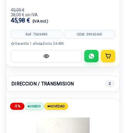
40,00 €
38,00 € sin IVA.
45,98 €
(IVA incl.)
Ref: 7569490
OEM: 39042441
Garantía 1 año
Envío 24-48h
DIRECCION / TRANSMISION
2
-5%
USADO
NOVEDAD