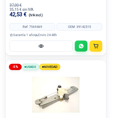
37,00 €
35,15 € sin IVA.
42,53 €
(IVA incl.)
Ref: 7569469
OEM: 39142315
Garantía 1 año
Envío 24-48h
-5%
USADO
NOVEDAD