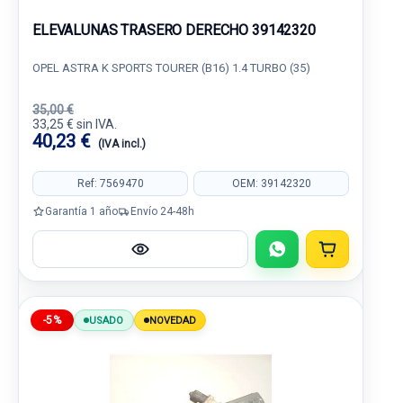
ELEVALUNAS TRASERO DERECHO 39142320
OPEL ASTRA K SPORTS TOURER (B16) 1.4 TURBO (35)
35,00 €
33,25 € sin IVA.
40,23 €
(IVA incl.)
Ref: 7569470
OEM: 39142320
Garantía 1 año
Envío 24-48h
-5%
USADO
NOVEDAD