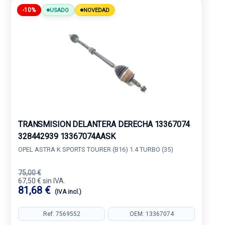
-10%
USADO
NOVEDAD
TRANSMISION DELANTERA DERECHA 13367074
328442939 13367074AASK
OPEL ASTRA K SPORTS TOURER (B16) 1.4 TURBO (35)
75,00 €
67,50 € sin IVA.
81,68 €
(IVA incl.)
Ref: 7569552
OEM: 13367074