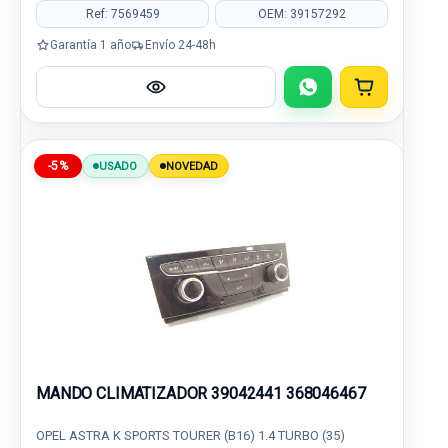
Ref: 7569459
OEM: 39157292
Garantía 1 año
Envío 24-48h
-5%
USADO
NOVEDAD
MANDO CLIMATIZADOR 39042441 368046467
OPEL ASTRA K SPORTS TOURER (B16) 1.4 TURBO (35)