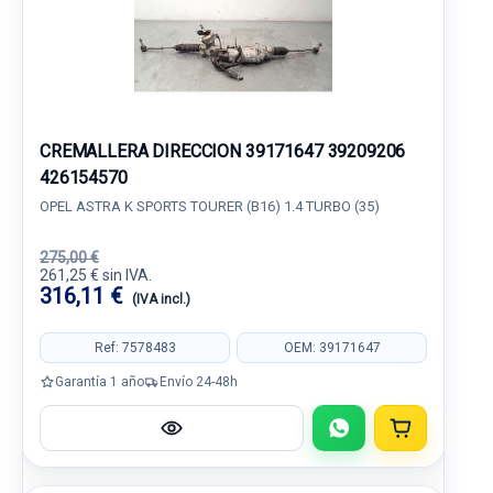
CREMALLERA DIRECCION 39171647 39209206
426154570
OPEL ASTRA K SPORTS TOURER (B16) 1.4 TURBO (35)
275,00 €
261,25 € sin IVA.
316,11 €
(IVA incl.)
Ref: 7578483
OEM: 39171647
Garantía 1 año
Envío 24-48h