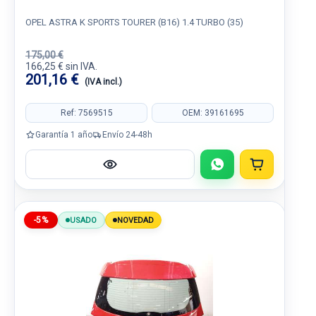
OPEL ASTRA K SPORTS TOURER (B16) 1.4 TURBO (35)
175,00 €
166,25 € sin IVA.
201,16 €
(IVA incl.)
Ref: 7569515
OEM: 39161695
Garantía 1 año
Envío 24-48h
-5%
USADO
NOVEDAD