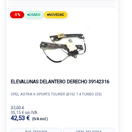
-5%
USADO
NOVEDAD
ELEVALUNAS DELANTERO DERECHO 39142316
OPEL ASTRA K SPORTS TOURER (B16) 1.4 TURBO (35)
37,00 €
35,15 € sin IVA.
42,53 €
(IVA incl.)
Ref: 7569468
OEM: 39142316