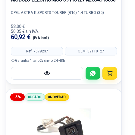
OPEL ASTRA K SPORTS TOURER (B16) 1.4 TURBO (35)
53,00 €
50,35 € sin IVA.
60,92 €
(IVA incl.)
Ref: 7579237
OEM: 39110127
Garantía 1 año
Envío 24-48h
-5%
USADO
NOVEDAD