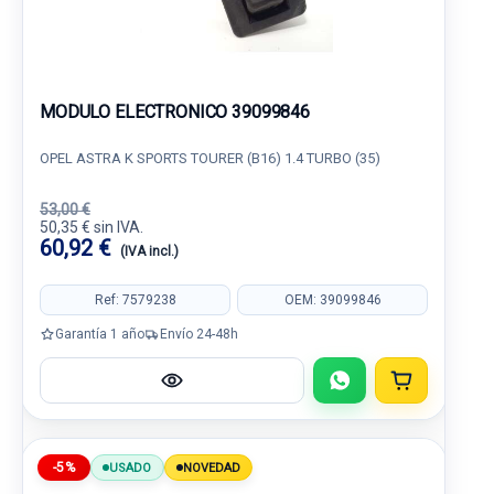
MODULO ELECTRONICO 39099846
OPEL ASTRA K SPORTS TOURER (B16) 1.4 TURBO (35)
53,00 €
50,35 € sin IVA.
60,92 €
(IVA incl.)
Ref: 7579238
OEM: 39099846
Garantía 1 año
Envío 24-48h
-5%
USADO
NOVEDAD