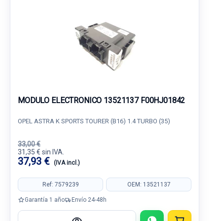
MODULO ELECTRONICO 13521137 F00HJ01842
OPEL ASTRA K SPORTS TOURER (B16) 1.4 TURBO (35)
33,00 €
31,35 € sin IVA.
37,93 €
(IVA incl.)
Ref: 7579239
OEM: 13521137
Garantía 1 año
Envío 24-48h