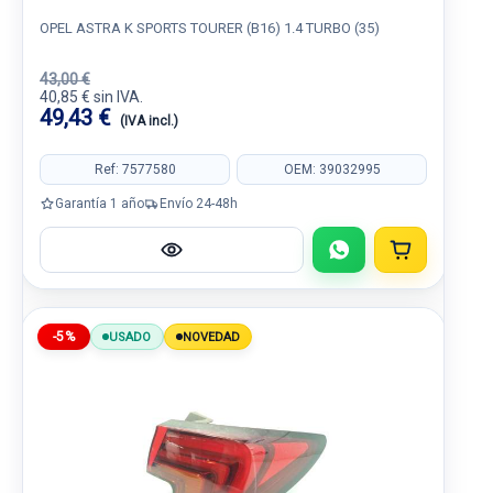
OPEL ASTRA K SPORTS TOURER (B16) 1.4 TURBO (35)
43,00 €
40,85 € sin IVA.
49,43 €
(IVA incl.)
Ref: 7577580
OEM: 39032995
Garantía 1 año
Envío 24-48h
-5%
USADO
NOVEDAD