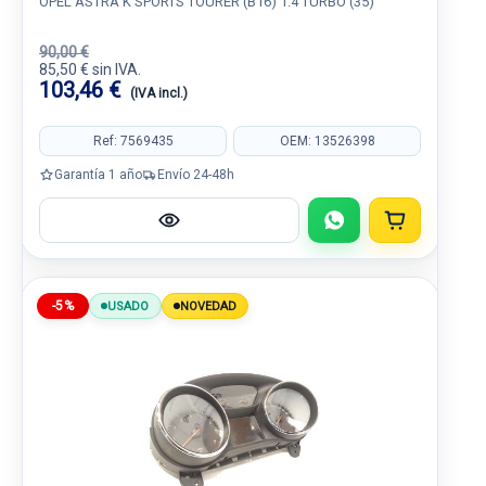
OPEL ASTRA K SPORTS TOURER (B16) 1.4 TURBO (35)
90,00 €
85,50 € sin IVA.
103,46 €
(IVA incl.)
Ref: 7569435
OEM: 13526398
Garantía 1 año
Envío 24-48h
-5%
USADO
NOVEDAD