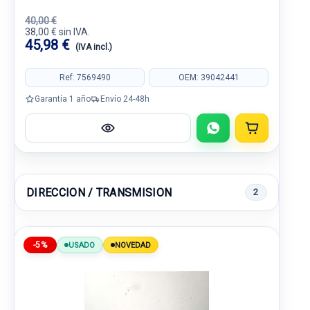
40,00 €
38,00 € sin IVA.
45,98 €
(IVA incl.)
Ref: 7569490
OEM: 39042441
Garantía 1 año
Envío 24-48h
DIRECCION / TRANSMISION
2
-5%
USADO
NOVEDAD