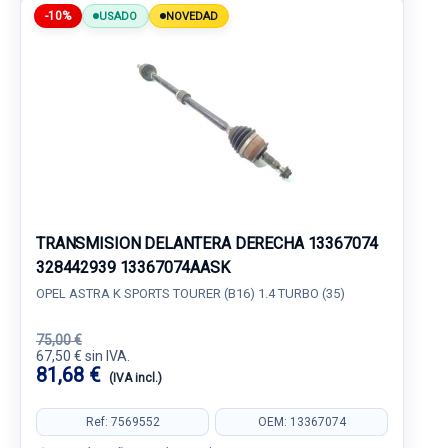
-10%
USADO
NOVEDAD
TRANSMISION DELANTERA DERECHA 13367074
328442939 13367074AASK
OPEL ASTRA K SPORTS TOURER (B16) 1.4 TURBO (35)
75,00 €
67,50 € sin IVA.
81,68 €
(IVA incl.)
Ref: 7569552
OEM: 13367074