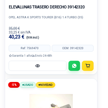
ELEVALUNAS TRASERO DERECHO 39142320
OPEL ASTRA K SPORTS TOURER (B16) 1.4 TURBO (35)
35,00 €
33,25 € sin IVA.
40,23 €
(IVA incl.)
Ref: 7569470
OEM: 39142320
Garantía 1 año
Envío 24-48h
-5%
USADO
NOVEDAD