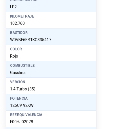
CÓDIGO MOTOR
LE2
KILOMETRAJE
102.760
BASTIDOR
W0VBF6EB1KG335417
COLOR
Rojo
COMBUSTIBLE
Gasolina
VERSIÓN
1.4 Turbo (35)
POTENCIA
125CV 92KW
REF.EQUIVALENCIA
F00HJ02078