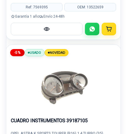
Ref: 7569395
OEM: 13522659
Garantía 1 año
Envío 24-48h
-5%
USADO
NOVEDAD
CUADRO INSTRUMENTOS 39187105
OPEL ASTRA K SPORTS TOURER (B16) 1.4 TURBO (35)