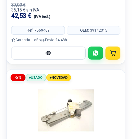
37,00 €
35,15 € sin IVA.
42,53 €
(IVA incl.)
Ref: 7569469
OEM: 39142315
Garantía 1 año
Envío 24-48h
-5%
USADO
NOVEDAD