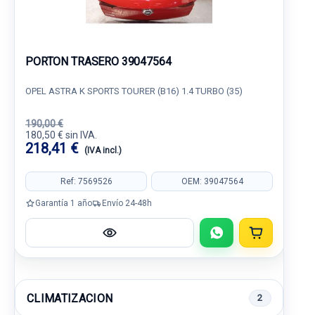
PORTON TRASERO 39047564
OPEL ASTRA K SPORTS TOURER (B16) 1.4 TURBO (35)
190,00 €
180,50 € sin IVA.
218,41 €
(IVA incl.)
Ref: 7569526
OEM: 39047564
Garantía 1 año
Envío 24-48h
CLIMATIZACION
2