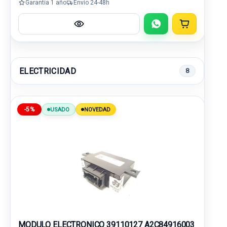
Garantía 1 año
Envío 24-48h
ELECTRICIDAD
8
-5%
USADO
NOVEDAD
MODULO ELECTRONICO 39110127 A2C84916003