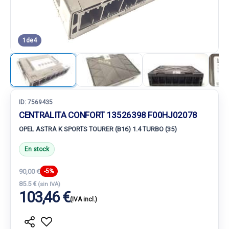
1
de
4
ID:
7569435
CENTRALITA CONFORT 13526398 F00HJ02078
OPEL ASTRA K SPORTS TOURER (B16) 1.4 TURBO (35)
En stock
90,00 €
-5%
85.5 €
(sin IVA)
103,46 €
(IVA incl.)