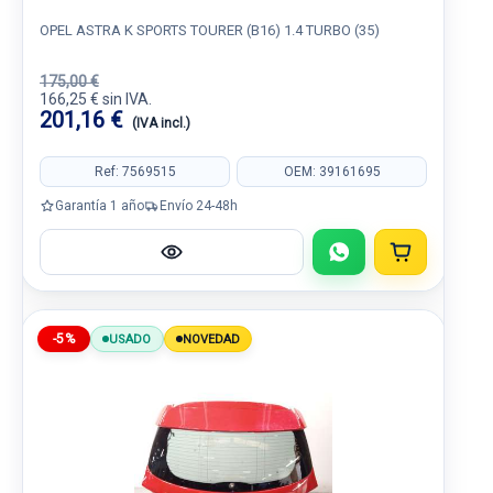
OPEL ASTRA K SPORTS TOURER (B16) 1.4 TURBO (35)
175,00 €
166,25 € sin IVA.
201,16 €
(IVA incl.)
Ref: 7569515
OEM: 39161695
Garantía 1 año
Envío 24-48h
-5%
USADO
NOVEDAD