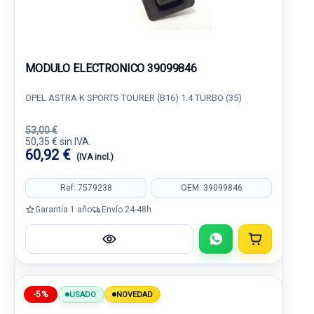
MODULO ELECTRONICO 39099846
OPEL ASTRA K SPORTS TOURER (B16) 1.4 TURBO (35)
53,00 €
50,35 € sin IVA.
60,92 €
(IVA incl.)
Ref: 7579238
OEM: 39099846
Garantía 1 año
Envío 24-48h
-5%
USADO
NOVEDAD