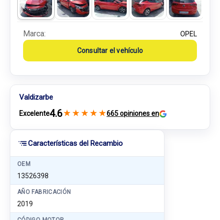
Marca:
OPEL
Consultar el vehículo
Valdizarbe
4.6
★
★
★
★
★
Excelente
665 opiniones en
Características del Recambio
OEM
13526398
AÑO FABRICACIÓN
2019