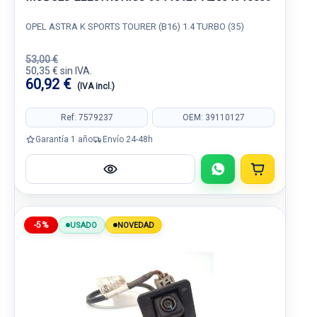
OPEL ASTRA K SPORTS TOURER (B16) 1.4 TURBO (35)
53,00 €
50,35 € sin IVA.
60,92 €
(IVA incl.)
Ref: 7579237
OEM: 39110127
Garantía 1 año
Envío 24-48h
-5%
USADO
NOVEDAD