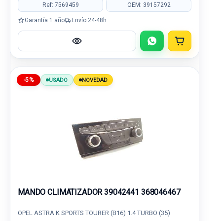
Ref: 7569459
OEM: 39157292
Garantía 1 año
Envío 24-48h
-5%
USADO
NOVEDAD
MANDO CLIMATIZADOR 39042441 368046467
OPEL ASTRA K SPORTS TOURER (B16) 1.4 TURBO (35)