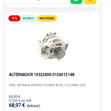
-5%
USADO
NOVEDAD
ALTERNADOR 13522659 0126312148
OPEL ASTRA K SPORTS TOURER (B16) 1.4 TURBO (35)
60,00 €
57,00 € sin IVA.
68,97 €
(IVA incl.)