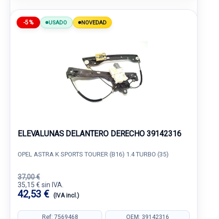
-5%
USADO
NOVEDAD
ELEVALUNAS DELANTERO DERECHO 39142316
OPEL ASTRA K SPORTS TOURER (B16) 1.4 TURBO (35)
37,00 €
35,15 € sin IVA.
42,53 €
(IVA incl.)
Ref: 7569468
OEM: 39142316