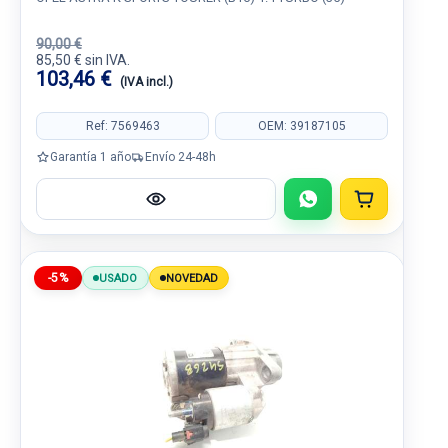
90,00 €
85,50 € sin IVA.
103,46 €
(IVA incl.)
Ref: 7569463
OEM: 39187105
Garantía 1 año
Envío 24-48h
-5%
USADO
NOVEDAD