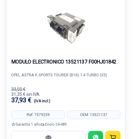
MODULO ELECTRONICO 13521137 F00HJ01842
OPEL ASTRA K SPORTS TOURER (B16) 1.4 TURBO (35)
33,00 €
31,35 € sin IVA.
37,93 €
(IVA incl.)
Ref: 7579239
OEM: 13521137
Garantía 1 año
Envío 24-48h