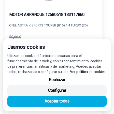
MOTOR ARRANQUE 12680618 183117860
OPEL ASTRA K SPORTS TOURER (B16) 1.4 TURBO (35)
50,00 €
47,50 € sin IVA.
57,48 €
Usamos cookies
(IVA incl.)
Utilizamos cookies técnicas necesarias para el
Ref: 7569505
OEM: 12680618
funcionamiento de la web y, con tu consentimiento, cookies
Garantía 1 año
Envío 24-48h
de preferencias, analíticas y de marketing. Puedes aceptar
todas, rechazarlas o configurar su uso.
Ver política de cookies
Rechazar
Configurar
-5%
USADO
NOVEDAD
Aceptar todas