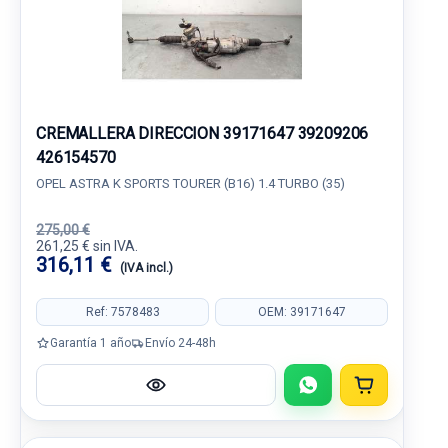
CREMALLERA DIRECCION 39171647 39209206
426154570
OPEL ASTRA K SPORTS TOURER (B16) 1.4 TURBO (35)
275,00 €
261,25 € sin IVA.
316,11 €
(IVA incl.)
Ref: 7578483
OEM: 39171647
Garantía 1 año
Envío 24-48h