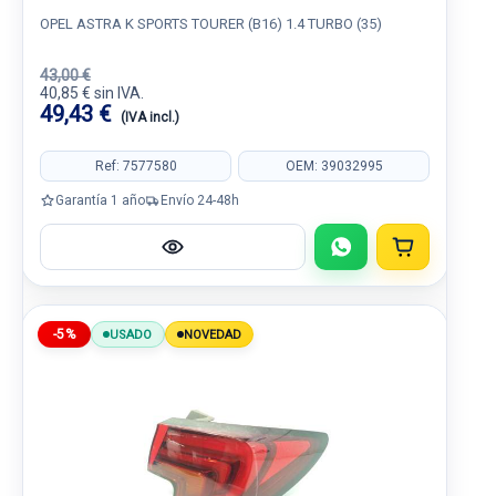
OPEL ASTRA K SPORTS TOURER (B16) 1.4 TURBO (35)
43,00 €
40,85 € sin IVA.
49,43 €
(IVA incl.)
Ref: 7577580
OEM: 39032995
Garantía 1 año
Envío 24-48h
-5%
USADO
NOVEDAD