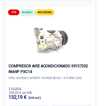
-5%
USADO
NOVEDAD
COMPRESOR AIRE ACONDICIONADO 39157292
8669P PXC14
OPEL ASTRA K SPORTS TOURER (B16) 1.4 TURBO (35)
115,00 €
109,25 € sin IVA.
132,19 €
(IVA incl.)