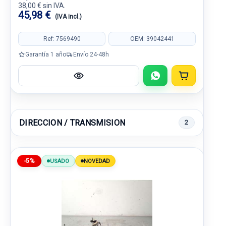
38,00 € sin IVA.
45,98 €
(IVA incl.)
Ref: 7569490
OEM: 39042441
Garantía 1 año
Envío 24-48h
DIRECCION / TRANSMISION
2
-5%
USADO
NOVEDAD