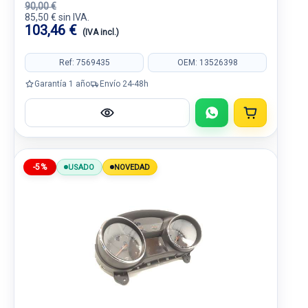
90,00 €
85,50 € sin IVA.
103,46 €
(IVA incl.)
Ref: 7569435
OEM: 13526398
Garantía 1 año
Envío 24-48h
-5%
USADO
NOVEDAD