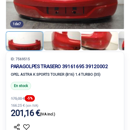
1
de
7
ID:
7569515
PARAGOLPES TRASERO 39161695 39120002
OPEL ASTRA K SPORTS TOURER (B16) 1.4 TURBO (35)
En stock
175,00 €
-5%
166.25 €
(sin IVA)
201,16 €
(IVA incl.)