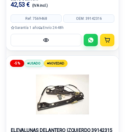
42,53 €
(IVA incl.)
Ref: 7569468
OEM: 39142316
Garantía 1 año
Envío 24-48h
-5%
USADO
NOVEDAD
ELEVALUNAS DELANTERO IZQUIERDO 39142315