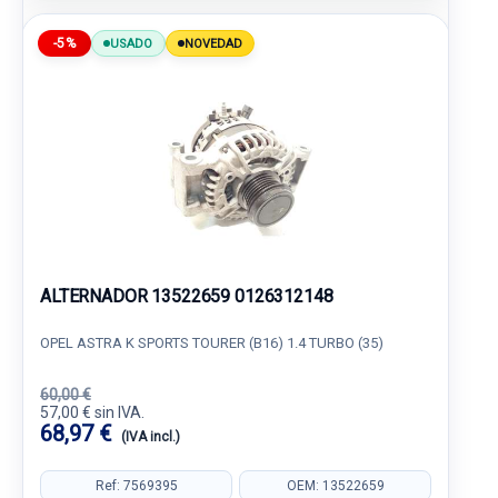
-5%
USADO
NOVEDAD
ALTERNADOR 13522659 0126312148
OPEL ASTRA K SPORTS TOURER (B16) 1.4 TURBO (35)
60,00 €
57,00 € sin IVA.
68,97 €
(IVA incl.)
Ref: 7569395
OEM: 13522659