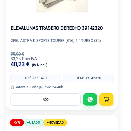
ELEVALUNAS TRASERO DERECHO 39142320
OPEL ASTRA K SPORTS TOURER (B16) 1.4 TURBO (35)
35,00 €
33,25 € sin IVA.
40,23 €
(IVA incl.)
Ref: 7569470
OEM: 39142320
Garantía 1 año
Envío 24-48h
-5%
USADO
NOVEDAD