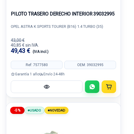
PILOTO TRASERO DERECHO INTERIOR 39032995
OPEL ASTRA K SPORTS TOURER (B16) 1.4 TURBO (35)
43,00 €
40,85 € sin IVA.
49,43 €
(IVA incl.)
Ref: 7577580
OEM: 39032995
Garantía 1 año
Envío 24-48h
-5%
USADO
NOVEDAD