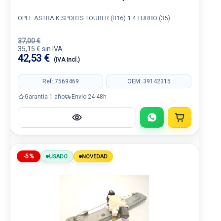
OPEL ASTRA K SPORTS TOURER (B16) 1.4 TURBO (35)
37,00 €
35,15 € sin IVA.
42,53 €
(IVA incl.)
Ref: 7569469
OEM: 39142315
Garantía 1 año
Envío 24-48h
-5%
USADO
NOVEDAD