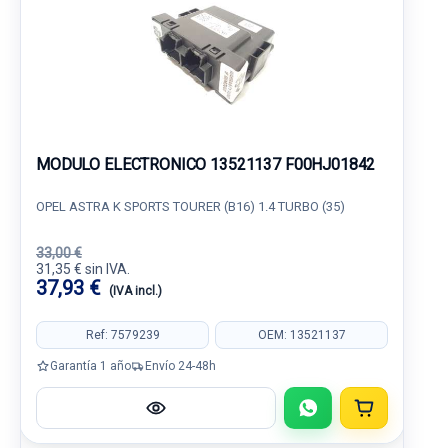
MODULO ELECTRONICO 13521137 F00HJ01842
OPEL ASTRA K SPORTS TOURER (B16) 1.4 TURBO (35)
33,00 €
31,35 € sin IVA.
37,93 €
(IVA incl.)
Ref: 7579239
OEM: 13521137
Garantía 1 año
Envío 24-48h