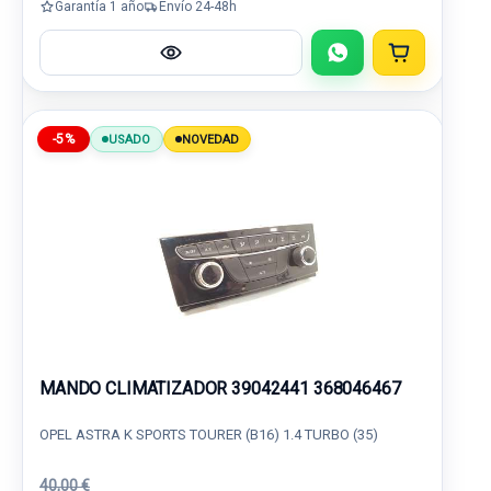
Garantía 1 año
Envío 24-48h
-5%
USADO
NOVEDAD
MANDO CLIMATIZADOR 39042441 368046467
OPEL ASTRA K SPORTS TOURER (B16) 1.4 TURBO (35)
40,00 €