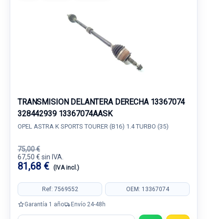
TRANSMISION DELANTERA DERECHA 13367074
328442939 13367074AASK
OPEL ASTRA K SPORTS TOURER (B16) 1.4 TURBO (35)
75,00 €
67,50 € sin IVA.
81,68 €
(IVA incl.)
Ref: 7569552
OEM: 13367074
Garantía 1 año
Envío 24-48h