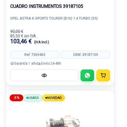
CUADRO INSTRUMENTOS 39187105
OPEL ASTRA K SPORTS TOURER (B16) 1.4 TURBO (35)
90,00 €
85,50 € sin IVA.
103,46 €
(IVA incl.)
Ref: 7569463
OEM: 39187105
Garantía 1 año
Envío 24-48h
-5%
USADO
NOVEDAD