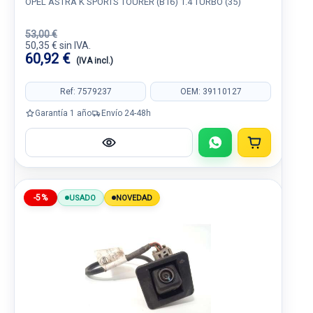
OPEL ASTRA K SPORTS TOURER (B16) 1.4 TURBO (35)
53,00 €
50,35 € sin IVA.
60,92 €
(IVA incl.)
Ref: 7579237
OEM: 39110127
Garantía 1 año
Envío 24-48h
-5%
USADO
NOVEDAD