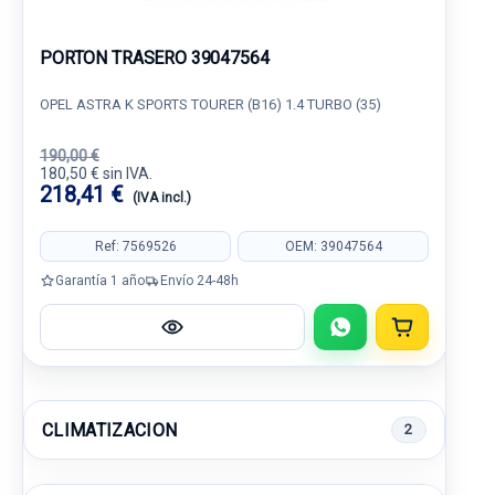
PORTON TRASERO 39047564
OPEL ASTRA K SPORTS TOURER (B16) 1.4 TURBO (35)
190,00 €
180,50 € sin IVA.
218,41 €
(IVA incl.)
Ref: 7569526
OEM: 39047564
Garantía 1 año
Envío 24-48h
CLIMATIZACION
2