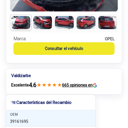
Marca:
OPEL
Consultar el vehículo
Valdizarbe
4.6
★
★
★
★
★
Excelente
665 opiniones en
Características del Recambio
OEM
39161695