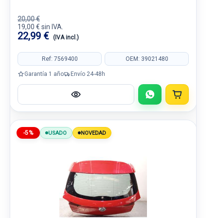
20,00 €
19,00 € sin IVA.
22,99 €
(IVA incl.)
Ref: 7569400
OEM: 39021480
Garantía 1 año
Envío 24-48h
-5%
USADO
NOVEDAD