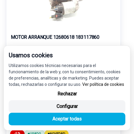
MOTOR ARRANQUE 12680618 183117860
OPEL ASTRA K SPORTS TOURER (B16) 1.4 TURBO (35)
Usamos cookies
50,00 €
Utilizamos cookies técnicas necesarias para el
47,50 € sin IVA.
funcionamiento de la web y, con tu consentimiento, cookies
57,48 €
(IVA incl.)
de preferencias, analíticas y de marketing. Puedes aceptar
todas, rechazarlas o configurar su uso.
Ver política de cookies
Ref: 7569505
OEM: 12680618
Rechazar
Garantía 1 año
Envío 24-48h
Configurar
Aceptar todas
-5%
USADO
NOVEDAD