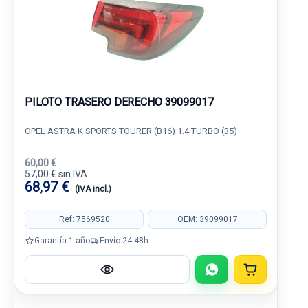
PILOTO TRASERO DERECHO 39099017
OPEL ASTRA K SPORTS TOURER (B16) 1.4 TURBO (35)
60,00 €
57,00 € sin IVA.
68,97 €
(IVA incl.)
Ref: 7569520
OEM: 39099017
Garantía 1 año
Envío 24-48h