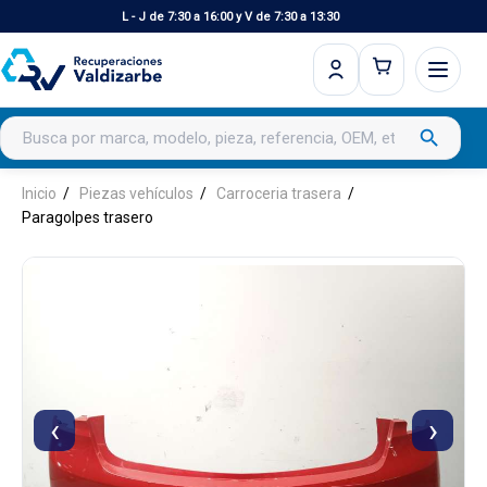
L - J de 7:30 a 16:00 y V de 7:30 a 13:30
Buscar productos
search
Inicio
Piezas vehículos
Carroceria trasera
Paragolpes trasero
‹
›