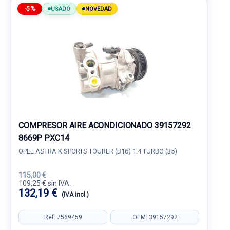
-5%
USADO
NOVEDAD
COMPRESOR AIRE ACONDICIONADO 39157292
8669P PXC14
OPEL ASTRA K SPORTS TOURER (B16) 1.4 TURBO (35)
115,00 €
109,25 € sin IVA.
132,19 €
(IVA incl.)
Ref: 7569459
OEM: 39157292