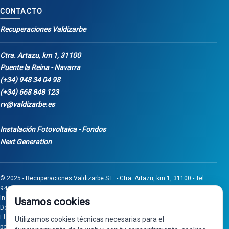
CONTACTO
Recuperaciones Valdizarbe
Ctra. Artazu, km 1, 31100
Puente la Reina - Navarra
(+34) 948 34 04 98
(+34) 668 848 123
rv@valdizarbe.es
Instalación Fotovoltaica - Fondos
Next Generation
© 2025 - Recuperaciones Valdizarbe S.L. - Ctra. Artazu, km 1, 31100 - Tel:
948 340 498 / 668 848 123 - Puente la Reina - Navarra - CIF B31275837.
Inscrita en el Registro Mercantil de Navarra, Tomo 32, Folio 75, Hoja 525.
Usamos cookies
Desarrollado por
Seintosoft
El proyecto de inversión "0011-0558-2024-000008" ha sido subvencionado
Utilizamos cookies técnicas necesarias para el
por Gobierno de Navarra al amparo de la convocatoria de 2024 de Ayudas a