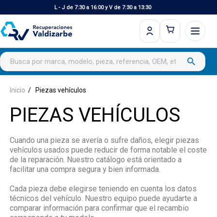
L - J de 7:30 a 16:00 y V de 7:30 a 13:30
Buscar productos
search
Inicio
Piezas vehículos
PIEZAS VEHÍCULOS
Cuando una pieza se avería o sufre daños, elegir piezas
vehículos usados puede reducir de forma notable el coste
de la reparación. Nuestro catálogo está orientado a
facilitar una compra segura y bien informada.
Cada pieza debe elegirse teniendo en cuenta los datos
técnicos del vehículo. Nuestro equipo puede ayudarte a
comparar información para confirmar que el recambio