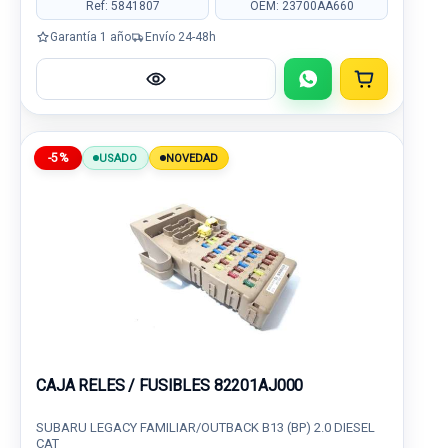
Ref: 5841807
OEM: 23700AA660
Garantía 1 año
Envío 24-48h
-5%
USADO
NOVEDAD
CAJA RELES / FUSIBLES 82201AJ000
SUBARU LEGACY FAMILIAR/OUTBACK B13 (BP) 2.0 DIESEL
CAT