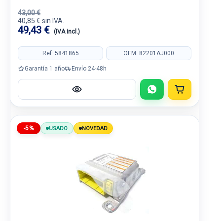
43,00 €
40,85 € sin IVA.
49,43 €
(IVA incl.)
Ref: 5841865
OEM: 82201AJ000
Garantía 1 año
Envío 24-48h
-5%
USADO
NOVEDAD