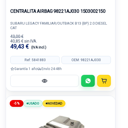
CENTRALITA AIRBAG 98221AJ030 1503002150
SUBARU LEGACY FAMILIAR/OUTBACK B13 (BP) 2.0 DIESEL
CAT
43,00 €
40,85 € sin IVA.
49,43 €
(IVA incl.)
Ref: 5841883
OEM: 98221AJ030
Garantía 1 año
Envío 24-48h
-5%
USADO
NOVEDAD