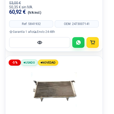
53,00 €
50,35 € sin IVA.
60,92 €
(IVA incl.)
Ref: 5841932
OEM: 2473007141
Garantía 1 año
Envío 24-48h
-5%
USADO
NOVEDAD