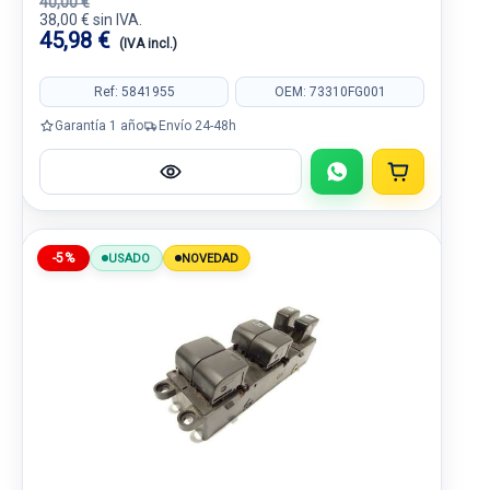
40,00 €
38,00 € sin IVA.
45,98 €
(IVA incl.)
Ref: 5841955
OEM: 73310FG001
Garantía 1 año
Envío 24-48h
-5%
USADO
NOVEDAD