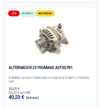
-5%
USADO
NOVEDAD
ALTERNADOR 23700AA660 A3TX0781
SUBARU LEGACY FAMILIAR/OUTBACK B13 (BP) 2.0 DIESEL
CAT
35,00 €
33,25 € sin IVA.
40,23 €
(IVA incl.)