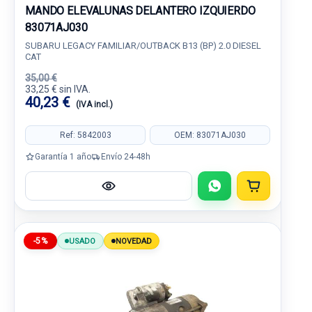
MANDO ELEVALUNAS DELANTERO IZQUIERDO
83071AJ030
SUBARU LEGACY FAMILIAR/OUTBACK B13 (BP) 2.0 DIESEL
CAT
35,00 €
33,25 € sin IVA.
40,23 €
(IVA incl.)
Ref: 5842003
OEM: 83071AJ030
Garantía 1 año
Envío 24-48h
-5%
USADO
NOVEDAD