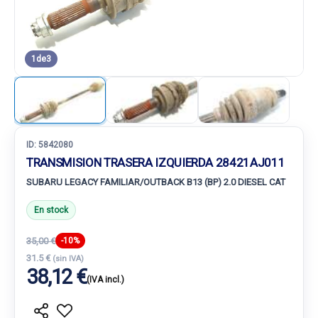
1
de
3
ID:
5842080
TRANSMISION TRASERA IZQUIERDA 28421AJ011
SUBARU LEGACY FAMILIAR/OUTBACK B13 (BP) 2.0 DIESEL CAT
En stock
35,00 €
-10%
31.5 €
(sin IVA)
38,12 €
(IVA incl.)