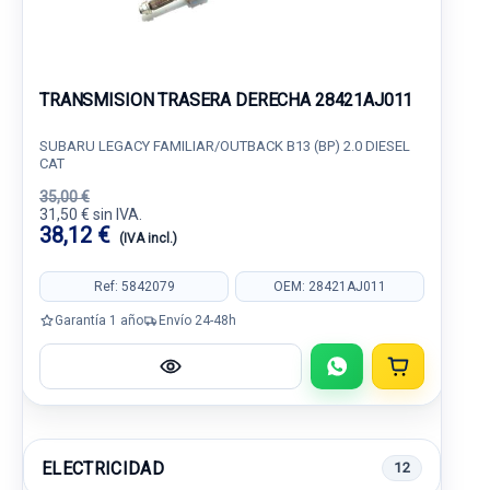
TRANSMISION TRASERA DERECHA 28421AJ011
SUBARU LEGACY FAMILIAR/OUTBACK B13 (BP) 2.0 DIESEL
CAT
35,00 €
31,50 € sin IVA.
38,12 €
(IVA incl.)
Ref: 5842079
OEM: 28421AJ011
Garantía 1 año
Envío 24-48h
ELECTRICIDAD
12