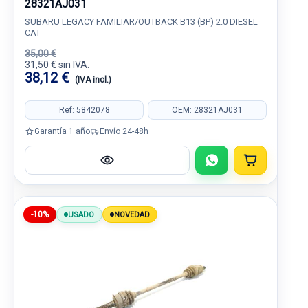
28321AJ031
SUBARU LEGACY FAMILIAR/OUTBACK B13 (BP) 2.0 DIESEL
CAT
35,00 €
31,50 € sin IVA.
38,12 €
(IVA incl.)
Ref: 5842078
OEM: 28321AJ031
Garantía 1 año
Envío 24-48h
-10%
USADO
NOVEDAD