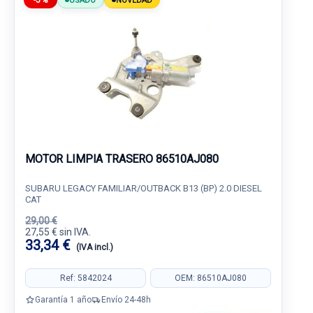
-5%
USADO
NOVEDAD
MOTOR LIMPIA TRASERO 86510AJ080
SUBARU LEGACY FAMILIAR/OUTBACK B13 (BP) 2.0 DIESEL
CAT
29,00 €
27,55 € sin IVA.
33,34 €
(IVA incl.)
Ref: 5842024
OEM: 86510AJ080
Garantía 1 año
Envío 24-48h