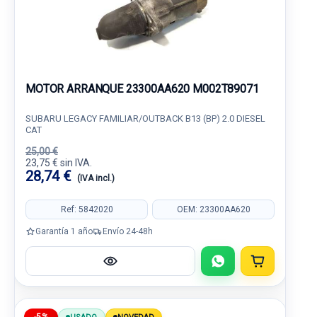
MOTOR ARRANQUE 23300AA620 M002T89071
SUBARU LEGACY FAMILIAR/OUTBACK B13 (BP) 2.0 DIESEL
CAT
25,00 €
23,75 € sin IVA.
28,74 €
(IVA incl.)
Ref: 5842020
OEM: 23300AA620
Garantía 1 año
Envío 24-48h