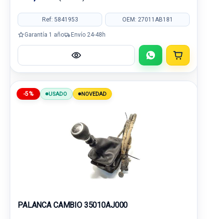
Ref: 5841953
OEM: 27011AB181
Garantía 1 año
Envío 24-48h
-5%
USADO
NOVEDAD
PALANCA CAMBIO 35010AJ000