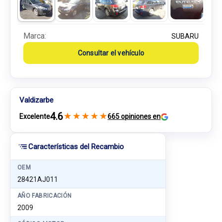
Marca:
SUBARU
Consultar el vehículo
Valdizarbe
4.6
★
★
★
★
★
Excelente
665 opiniones en
Características del Recambio
OEM
28421AJ011
AÑO FABRICACIÓN
2009