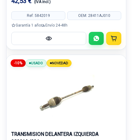
42,53 €
(IVA incl.)
Ref: 5842019
OEM: 28411AJ010
Garantía 1 año
Envío 24-48h
-10%
USADO
NOVEDAD
TRANSMISION DELANTERA IZQUIERDA