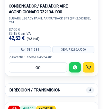
CONDENSADOR / RADIADOR AIRE
ACONDICIONADO 73210AJ000
SUBARU LEGACY FAMILIAR/OUTBACK B13 (BP) 2.0 DIESEL
CAT
37,00 €
35,15 € sin IVA.
42,53 €
(IVA incl.)
Ref: 5841934
OEM: 73210AJ000
Garantía 1 año
Envío 24-48h
DIRECCION / TRANSMISION
4
-5%
USADO
NOVEDAD