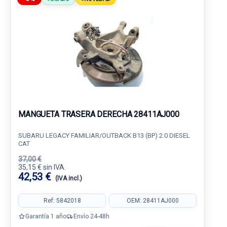
MANGUETA TRASERA DERECHA 28411AJ000
SUBARU LEGACY FAMILIAR/OUTBACK B13 (BP) 2.0 DIESEL
CAT
37,00 €
35,15 € sin IVA.
42,53 €
(IVA incl.)
Ref: 5842018
OEM: 28411AJ000
Garantía 1 año
Envío 24-48h