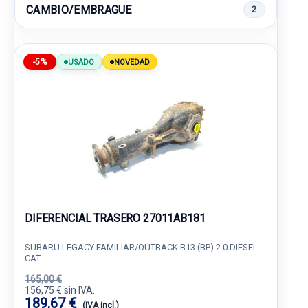
CAMBIO/EMBRAGUE
2
-5%
USADO
NOVEDAD
DIFERENCIAL TRASERO 27011AB181
SUBARU LEGACY FAMILIAR/OUTBACK B13 (BP) 2.0 DIESEL
CAT
165,00 €
156,75 € sin IVA.
189,67 €
(IVA incl.)