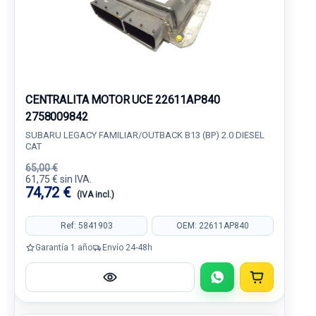
CENTRALITA MOTOR UCE 22611AP840
2758009842
SUBARU LEGACY FAMILIAR/OUTBACK B13 (BP) 2.0 DIESEL
CAT
65,00 €
61,75 € sin IVA.
74,72 €
(IVA incl.)
Ref: 5841903
OEM: 22611AP840
Garantía 1 año
Envío 24-48h