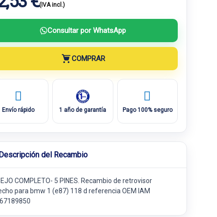
2,53 €
(IVA incl.)
Consultar por WhatsApp
COMPRAR
Envío rápido
1 año de garantía
Pago 100% seguro
Descripción del Recambio
EJO COMPLETO- 5 PINES. Recambio de retrovisor
echo para bmw 1 (e87) 118 d referencia OEM IAM
67189850