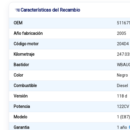
Características del Recambio
OEM
51167
Año fabricación
2005
Código motor
204D4
Kilometraje
247.03
Bastidor
WBAUG
Color
Negro
Combustible
Diesel
Versión
118 d
Potencia
122CV
Modelo
1 (E87
Garantia
1 año