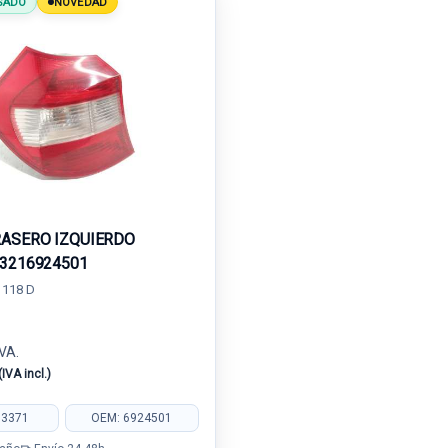
SADO
NOVEDAD
RASERO IZQUIERDO
63216924501
 118 D
IVA.
(IVA incl.)
83371
OEM: 6924501