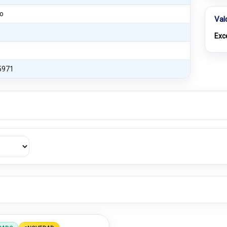
o
Val
Exc
5971