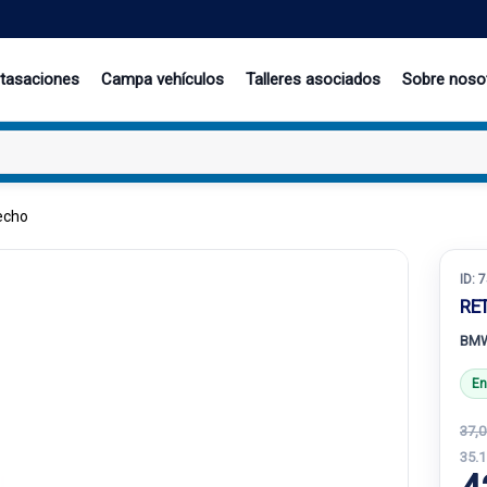
 tasaciones
Campa vehículos
Talleres asociados
Sobre noso
echo
ID:
7
RE
BMW
En
37,0
35.