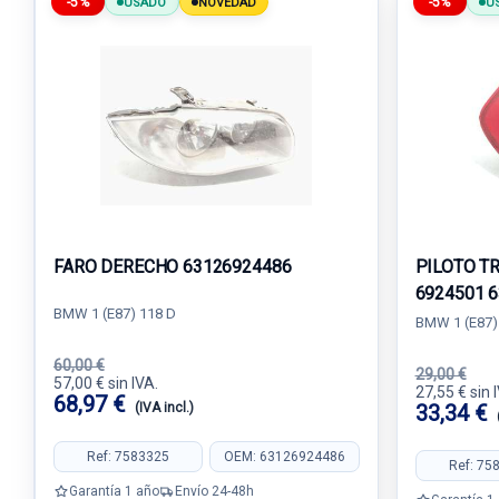
-5%
-5%
USADO
NOVEDAD
U
FARO DERECHO 63126924486
PILOTO T
6924501 
BMW 1 (E87) 118 D
BMW 1 (E87)
60,00 €
29,00 €
57,00 € sin IVA.
27,55 € sin 
68,97 €
(IVA incl.)
33,34 €
Ref: 7583325
OEM: 63126924486
Ref: 75
Garantía 1 año
Envío 24-48h