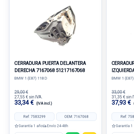
CERRADURA PUERTA DELANTERA
CERRADUR
DERECHA 7167068 51217167068
IZQUIERD
BMW 1 (E87) 118 D
BMW 1 (E87)
29,00 €
33,00 €
27,55 € sin IVA.
31,35 € sin 
33,34 €
37,93 €
(IVA incl.)
Ref: 7583299
OEM: 7167068
Ref: 75
Garantía 1 año
Envío 24-48h
Garantía 1