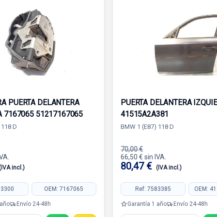
A PUERTA DELANTERA
PUERTA DELANTERA IZQUI
A 7167065 51217167065
41515A2A381
 118 D
BMW 1 (E87) 118 D
70,00 €
IVA.
66,50 € sin IVA.
80,47 €
(IVA incl.)
(IVA incl.)
83300
OEM: 7167065
Ref: 7583385
OEM: 4
 año
Envío 24-48h
Garantía 1 año
Envío 24-48h