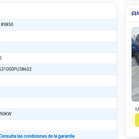
189850
5
31000PU38602
M
 90KW
)
Consulta las condiciones de la garantía