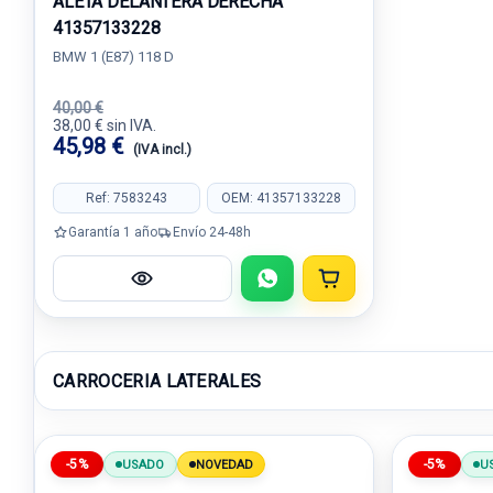
ALETA DELANTERA DERECHA
41357133228
BMW 1 (E87) 118 D
40,00 €
38,00 € sin IVA.
45,98 €
(IVA incl.)
Ref: 7583243
OEM: 41357133228
Garantía 1 año
Envío 24-48h
CARROCERIA LATERALES
-5%
-5%
USADO
NOVEDAD
U