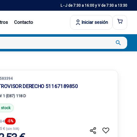
L - J de 7:30 a 16:00 y V de 7:30 a 13:30
tros
Contacto
Iniciar sesión
search
583394
TROVISOR DERECHO 51167189850
 1 (E87) 118 D
 stock
0 €
-5%
15 €
(sin IVA)