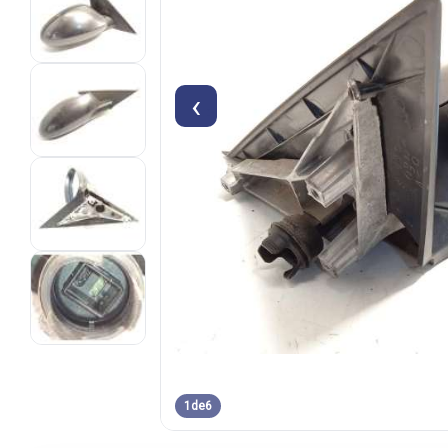
‹
1
de
6