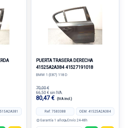
ERDA
PUERTA TRASERA DERECHA
41525A2A384 41527191018
BMW 1 (E87) 118 D
70,00 €
66,50 € sin IVA.
80,47 €
(IVA incl.)
1515A2A381
Ref: 7583388
OEM: 41525A2A384
Garantía 1 año
Envío 24-48h