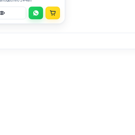
 año
Envío 24-48h