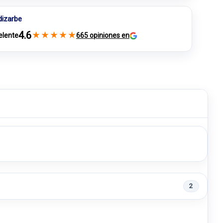
dizarbe
4.6
★
★
★
★
★
elente
665 opiniones en
2