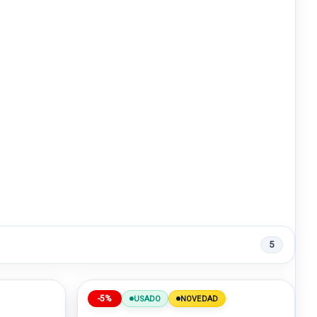
5
-5%
USADO
NOVEDAD