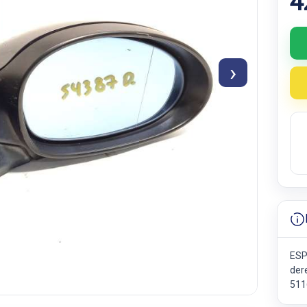
4
›
ESP
der
511