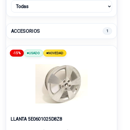
ACCESORIOS
1
-15%
USADO
NOVEDAD
LLANTA 5E0601025D8Z8