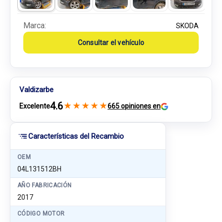
Marca:
SKODA
Consultar el vehículo
Valdizarbe
4.6
★
★
★
★
★
Excelente
665 opiniones en
Características del Recambio
OEM
04L131512BH
AÑO FABRICACIÓN
2017
CÓDIGO MOTOR