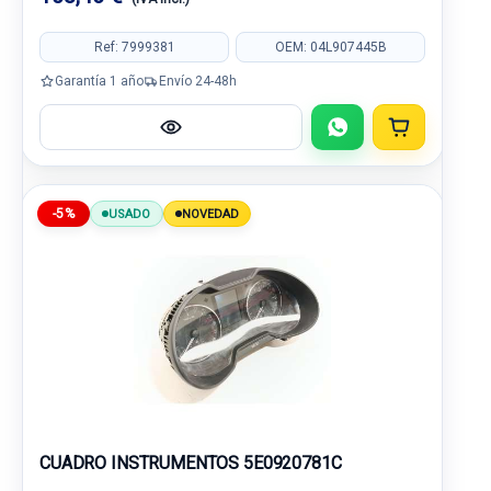
Ref: 7999381
OEM: 04L907445B
Garantía 1 año
Envío 24-48h
-5%
USADO
NOVEDAD
CUADRO INSTRUMENTOS 5E0920781C