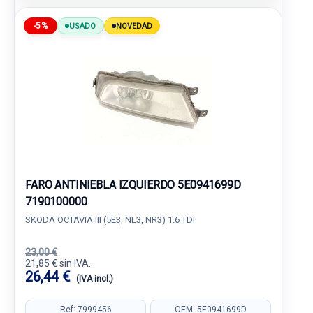
-5%
USADO
NOVEDAD
FARO ANTINIEBLA IZQUIERDO 5E0941699D
7190100000
SKODA OCTAVIA III (5E3, NL3, NR3) 1.6 TDI
23,00 €
21,85 € sin IVA.
26,44 €
(IVA incl.)
Ref: 7999456
OEM: 5E0941699D