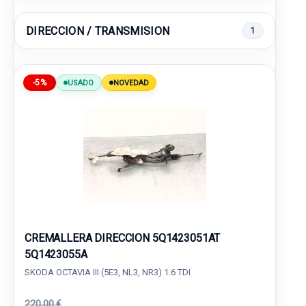
DIRECCION / TRANSMISION
1
-5%
USADO
NOVEDAD
CREMALLERA DIRECCION 5Q1423051AT
5Q1423055A
SKODA OCTAVIA III (5E3, NL3, NR3) 1.6 TDI
220,00 €