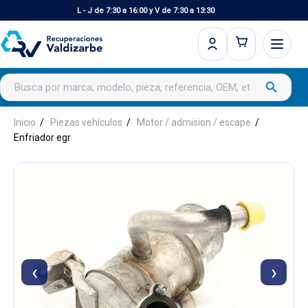
L - J de 7:30 a 16:00 y V de 7:30 a 13:30
Buscar productos
search
Inicio
Piezas vehículos
Motor / admision / escape
Enfriador egr
‹
›