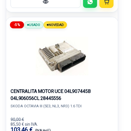
-5%
USADO
NOVEDAD
CENTRALITA MOTOR UCE 04L907445B
04L906056CL 28445556
SKODA OCTAVIA III (5E3, NL3, NR3) 1.6 TDI
90,00 €
85,50 € sin IVA.
103,46 €
(IVA incl.)