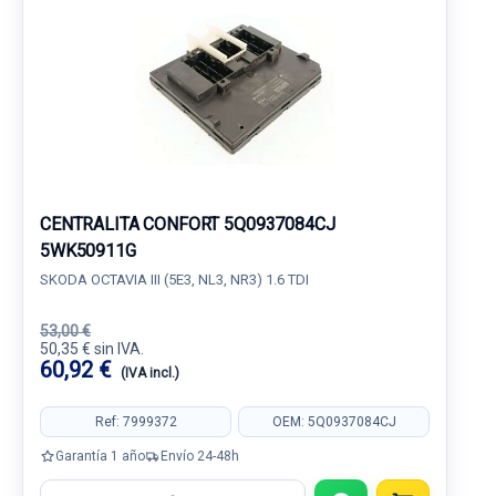
CENTRALITA CONFORT 5Q0937084CJ
5WK50911G
SKODA OCTAVIA III (5E3, NL3, NR3) 1.6 TDI
53,00 €
50,35 € sin IVA.
60,92 €
(IVA incl.)
Ref: 7999372
OEM: 5Q0937084CJ
Garantía 1 año
Envío 24-48h