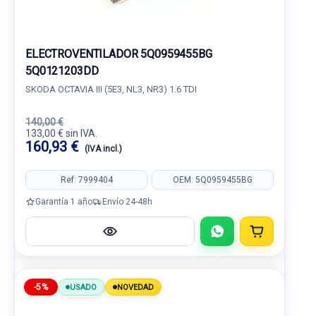
ELECTROVENTILADOR 5Q0959455BG
5Q0121203DD
SKODA OCTAVIA III (5E3, NL3, NR3) 1.6 TDI
140,00 €
133,00 € sin IVA.
160,93 €
(IVA incl.)
Ref: 7999404
OEM: 5Q0959455BG
Garantía 1 año
Envío 24-48h
-5%
USADO
NOVEDAD