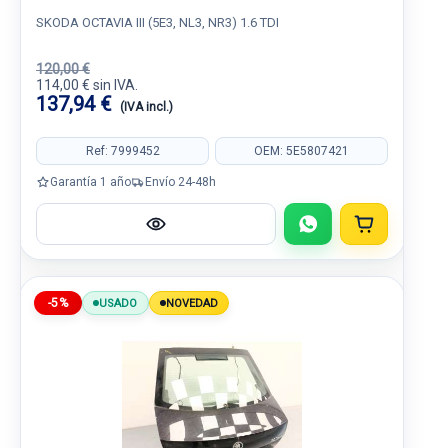
SKODA OCTAVIA III (5E3, NL3, NR3) 1.6 TDI
120,00 €
114,00 € sin IVA.
137,94 €
(IVA incl.)
Ref: 7999452
OEM: 5E5807421
Garantía 1 año
Envío 24-48h
-5%
USADO
NOVEDAD