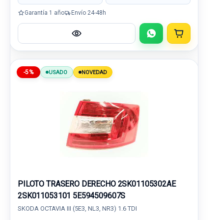
Garantía 1 año
Envío 24-48h
-5%
USADO
NOVEDAD
PILOTO TRASERO DERECHO 2SK01105302AE
2SK011053101 5E594509607S
SKODA OCTAVIA III (5E3, NL3, NR3) 1.6 TDI