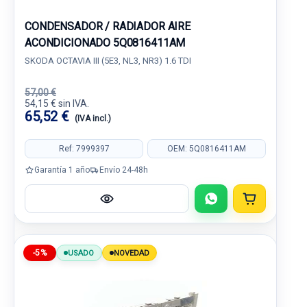
CONDENSADOR / RADIADOR AIRE
ACONDICIONADO 5Q0816411AM
SKODA OCTAVIA III (5E3, NL3, NR3) 1.6 TDI
57,00 €
54,15 € sin IVA.
65,52 €
(IVA incl.)
Ref: 7999397
OEM: 5Q0816411AM
Garantía 1 año
Envío 24-48h
-5%
USADO
NOVEDAD