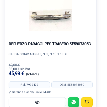
REFUERZO PARAGOLPES TRASERO 5E5807305C
SKODA OCTAVIA III (5E3, NL3, NR3) 1.6 TDI
40,00 €
38,00 € sin IVA.
45,98 €
(IVA incl.)
Ref: 7999479
OEM: 5E5807305C
Garantía 1 año
Envío 24-48h