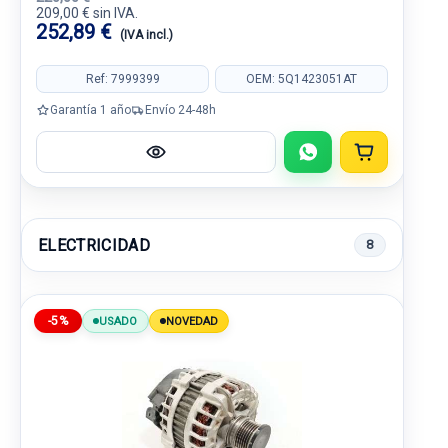
209,00 € sin IVA.
252,89 €
(IVA incl.)
Ref: 7999399
OEM: 5Q1423051AT
Garantía 1 año
Envío 24-48h
ELECTRICIDAD
8
-5%
USADO
NOVEDAD