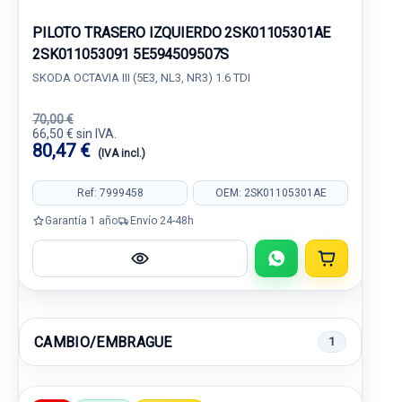
PILOTO TRASERO IZQUIERDO 2SK01105301AE
2SK011053091 5E594509507S
SKODA OCTAVIA III (5E3, NL3, NR3) 1.6 TDI
70,00 €
66,50 € sin IVA.
80,47 €
(IVA incl.)
Ref: 7999458
OEM: 2SK01105301AE
Garantía 1 año
Envío 24-48h
CAMBIO/EMBRAGUE
1