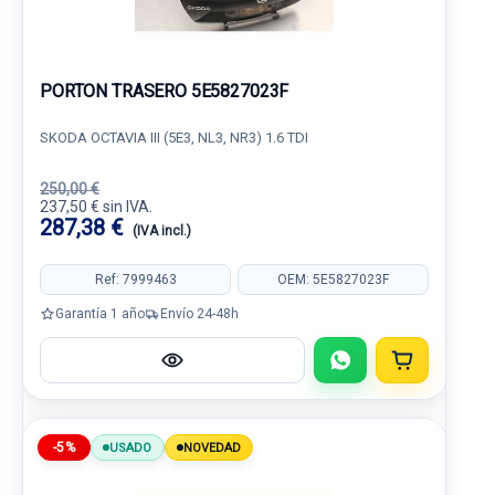
PORTON TRASERO 5E5827023F
SKODA OCTAVIA III (5E3, NL3, NR3) 1.6 TDI
250,00 €
237,50 € sin IVA.
287,38 €
(IVA incl.)
Ref: 7999463
OEM: 5E5827023F
Garantía 1 año
Envío 24-48h
-5%
USADO
NOVEDAD