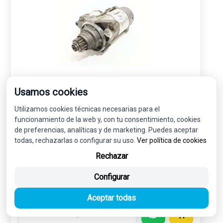
Usamos cookies
MOTOR ARRANQUE 02Z911024B 4380000231
Utilizamos cookies técnicas necesarias para el
SKODA OCTAVIA III (5E3, NL3, NR3) 1.6 TDI
funcionamiento de la web y, con tu consentimiento, cookies
de preferencias, analíticas y de marketing. Puedes aceptar
27,00 €
todas, rechazarlas o configurar su uso.
Ver política de cookies
25,65 € sin IVA.
31,04 €
Rechazar
(IVA incl.)
Configurar
Ref: 7999442
OEM: 02Z911024B
Garantía 1 año
Envío 24-48h
Aceptar todas