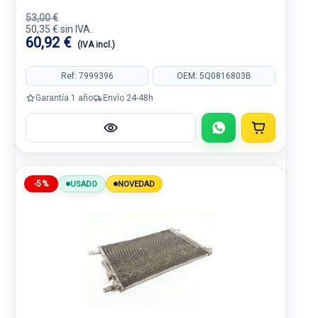
53,00 €
50,35 € sin IVA.
60,92 €
(IVA incl.)
Ref: 7999396
OEM: 5Q0816803B
Garantía 1 año
Envío 24-48h
-5%
USADO
NOVEDAD