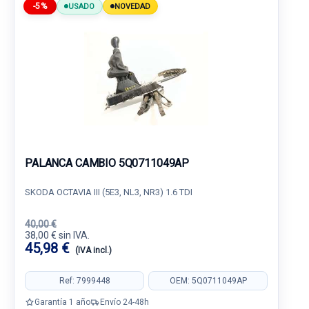
-5%
USADO
NOVEDAD
PALANCA CAMBIO 5Q0711049AP
SKODA OCTAVIA III (5E3, NL3, NR3) 1.6 TDI
40,00 €
38,00 € sin IVA.
45,98 €
(IVA incl.)
Ref: 7999448
OEM: 5Q0711049AP
Garantía 1 año
Envío 24-48h