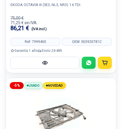
SKODA OCTAVIA III (5E3, NL3, NR3) 1.6 TDI
75,00 €
71,25 € sin IVA.
86,21 €
(IVA incl.)
Ref: 7999400
OEM: 5E0920781C
Garantía 1 año
Envío 24-48h
-5%
USADO
NOVEDAD