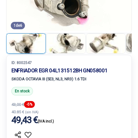
1
de
6
ID:
8002547
ENFRIADOR EGR 04L131512BH GN058001
SKODA OCTAVIA III (5E3, NL3, NR3) 1.6 TDI
En stock
43,00 €
-5%
40.85 €
(sin IVA)
49,43 €
(IVA incl.)