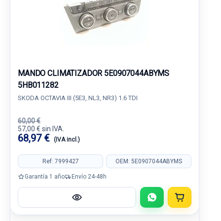
MANDO CLIMATIZADOR 5E0907044ABYMS
5HB011282
SKODA OCTAVIA III (5E3, NL3, NR3) 1.6 TDI
60,00 €
57,00 € sin IVA.
68,97 €
(IVA incl.)
Ref: 7999427
OEM: 5E0907044ABYMS
Garantía 1 año
Envío 24-48h