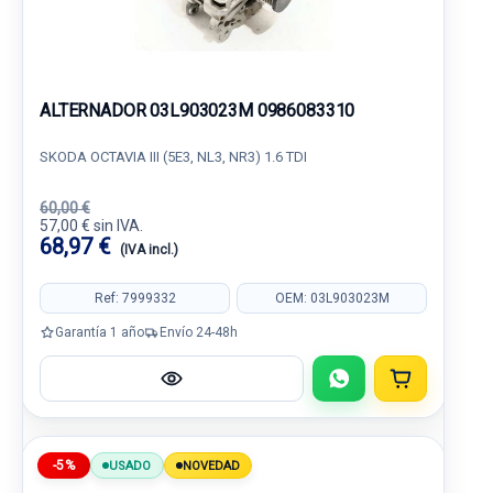
ALTERNADOR 03L903023M 0986083310
SKODA OCTAVIA III (5E3, NL3, NR3) 1.6 TDI
60,00 €
57,00 € sin IVA.
68,97 €
(IVA incl.)
Ref: 7999332
OEM: 03L903023M
Garantía 1 año
Envío 24-48h
-5%
USADO
NOVEDAD