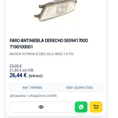
FARO ANTINIEBLA DERECHO 5E0941700D
7190100001
SKODA OCTAVIA III (5E3, NL3, NR3) 1.6 TDI
23,00 €
21,85 € sin IVA.
26,44 €
(IVA incl.)
Ref: 7999455
OEM: 5E0941700D
Garantía 1 año
Envío 24-48h