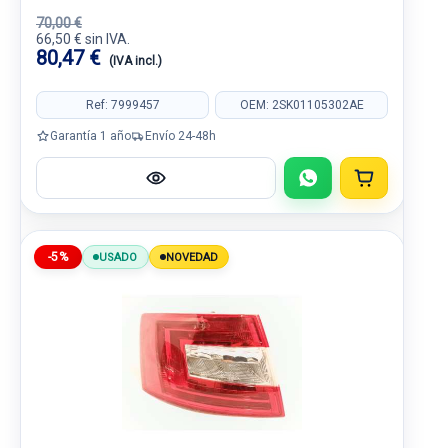
70,00 €
66,50 € sin IVA.
80,47 €
(IVA incl.)
Ref: 7999457
OEM: 2SK01105302AE
Garantía 1 año
Envío 24-48h
-5%
USADO
NOVEDAD