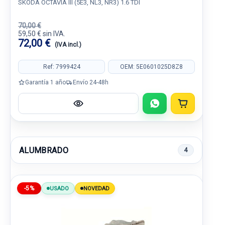
SKODA OCTAVIA III (5E3, NL3, NR3) 1.6 TDI
70,00 €
59,50 € sin IVA.
72,00 €
(IVA incl.)
Ref: 7999424
OEM: 5E0601025D8Z8
Garantía 1 año
Envío 24-48h
ALUMBRADO
4
-5%
USADO
NOVEDAD