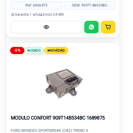
Ref: 6606475
OEM: 9G9T14B534BC
Garantía 1 año
Envío 24-48h
-5%
USADO
NOVEDAD
MODULO CONFORT 9G9T14B534BC 1689875
FORD MONDEO SPORTBREAK (CA2) TREND X