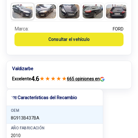
Marca:
FORD
Consultar el vehículo
Valdizarbe
4.6
★
★
★
★
★
Excelente
665 opiniones en
Características del Recambio
OEM
8G913B437BA
AÑO FABRICACIÓN
2010