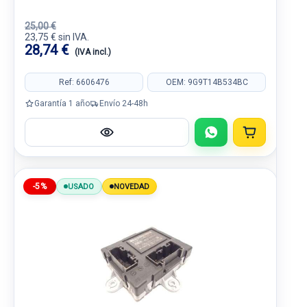
25,00 €
23,75 € sin IVA.
28,74 €
(IVA incl.)
Ref: 6606476
OEM: 9G9T14B534BC
Garantía 1 año
Envío 24-48h
-5%
USADO
NOVEDAD