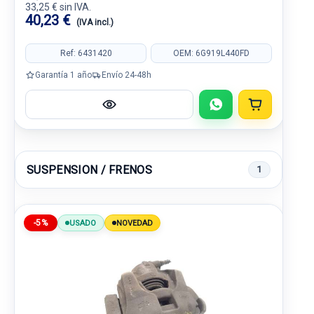
33,25 € sin IVA.
40,23 €
(IVA incl.)
Ref: 6431420
OEM: 6G919L440FD
Garantía 1 año
Envío 24-48h
SUSPENSION / FRENOS
1
-5%
USADO
NOVEDAD