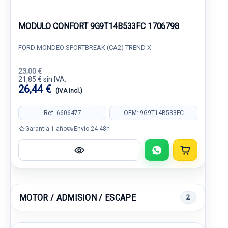
MODULO CONFORT 9G9T14B533FC 1706798
FORD MONDEO SPORTBREAK (CA2) TREND X
23,00 €
21,85 € sin IVA.
26,44 €
(IVA incl.)
Ref: 6606477
OEM: 9G9T14B533FC
Garantía 1 año
Envío 24-48h
MOTOR / ADMISION / ESCAPE
2