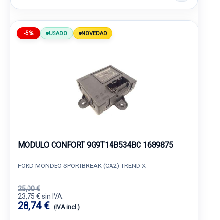
-5%
USADO
NOVEDAD
MODULO CONFORT 9G9T14B534BC 1689875
FORD MONDEO SPORTBREAK (CA2) TREND X
25,00 €
23,75 € sin IVA.
28,74 €
(IVA incl.)