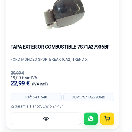
TAPA EXTERIOR COMBUSTIBLE 7S71A27936BF
FORD MONDEO SPORTBREAK (CA2) TREND X
20,00 €
19,00 € sin IVA.
22,99 €
(IVA incl.)
Ref: 6431540
OEM: 7S71A27936BF
Garantía 1 año
Envío 24-48h