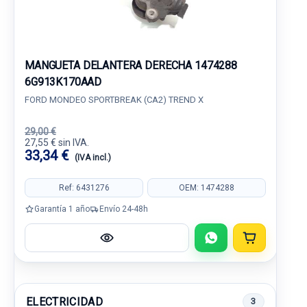
MANGUETA DELANTERA DERECHA 1474288
6G913K170AAD
FORD MONDEO SPORTBREAK (CA2) TREND X
29,00 €
27,55 € sin IVA.
33,34 €
(IVA incl.)
Ref: 6431276
OEM: 1474288
Garantía 1 año
Envío 24-48h
ELECTRICIDAD
3