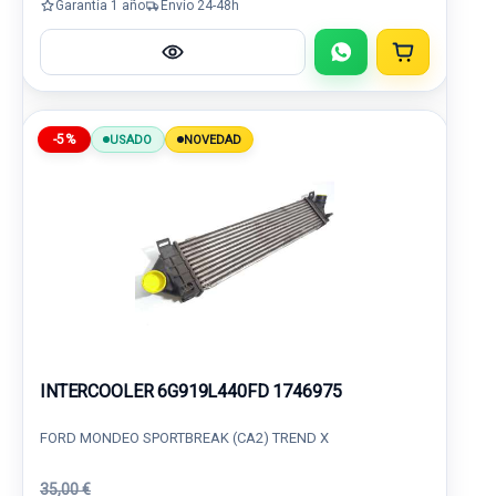
Garantía 1 año
Envío 24-48h
-5%
USADO
NOVEDAD
INTERCOOLER 6G919L440FD 1746975
FORD MONDEO SPORTBREAK (CA2) TREND X
35,00 €