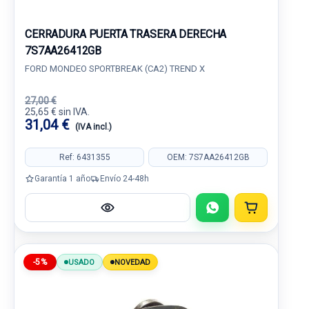
CERRADURA PUERTA TRASERA DERECHA
7S7AA26412GB
FORD MONDEO SPORTBREAK (CA2) TREND X
27,00 €
25,65 € sin IVA.
31,04 €
(IVA incl.)
Ref: 6431355
OEM: 7S7AA26412GB
Garantía 1 año
Envío 24-48h
-5%
USADO
NOVEDAD