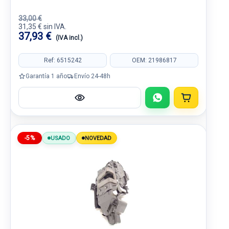
33,00 €
31,35 € sin IVA.
37,93 €
(IVA incl.)
Ref: 6515242
OEM: 21986817
Garantía 1 año
Envío 24-48h
-5%
USADO
NOVEDAD