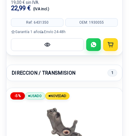
19,00 € sin IVA.
22,99 €
(IVA incl.)
Ref: 6431350
OEM: 1930055
Garantía 1 año
Envío 24-48h
DIRECCION / TRANSMISION
1
-5%
USADO
NOVEDAD