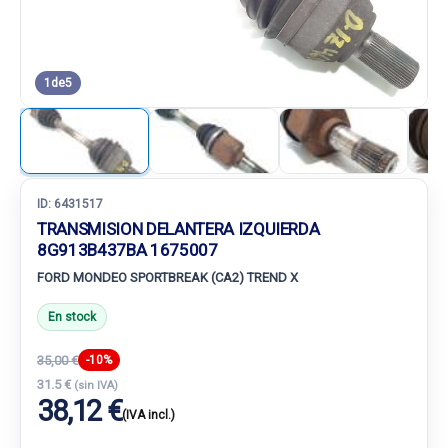
1
de
5
ID:
6431517
TRANSMISION DELANTERA IZQUIERDA
8G913B437BA 1675007
FORD MONDEO SPORTBREAK (CA2) TREND X
En stock
35,00 €
-10%
31.5 €
(sin IVA)
38,12 €
(IVA incl.)