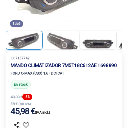
1
de
6
ID:
7157742
MANDO CLIMATIZADOR 7M5T18C612AE 1698890
FORD C-MAX (CB3) 1.6 TDCI CAT
En stock
40,00 €
-5%
38 €
(sin IVA)
45,98 €
(IVA incl.)