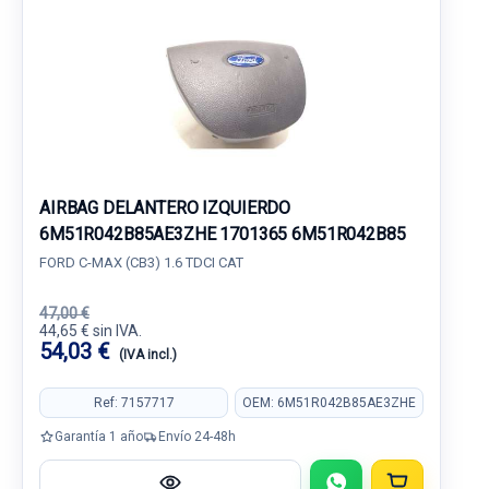
AIRBAG DELANTERO IZQUIERDO
6M51R042B85AE3ZHE 1701365 6M51R042B85
FORD C-MAX (CB3) 1.6 TDCI CAT
47,00 €
44,65 € sin IVA.
54,03 €
(IVA incl.)
Ref: 7157717
OEM: 6M51R042B85AE3ZHE
Garantía 1 año
Envío 24-48h