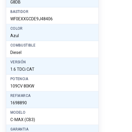
G8DB
BASTIDOR
WF0EXXGCDE9J48406
COLOR
Azul
COMBUSTIBLE
Diesel
VERSIÓN
1.6 TDCi CAT
POTENCIA
109CV 80KW
REF.MARCA
1698890
MODELO
C-MAX (CB3)
GARANTIA