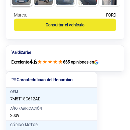
Marca:
FORD
Consultar el vehículo
Valdizarbe
4.6
★
★
★
★
★
Excelente
665 opiniones en
Características del Recambio
OEM
7M5T18C612AE
AÑO FABRICACIÓN
2009
CÓDIGO MOTOR