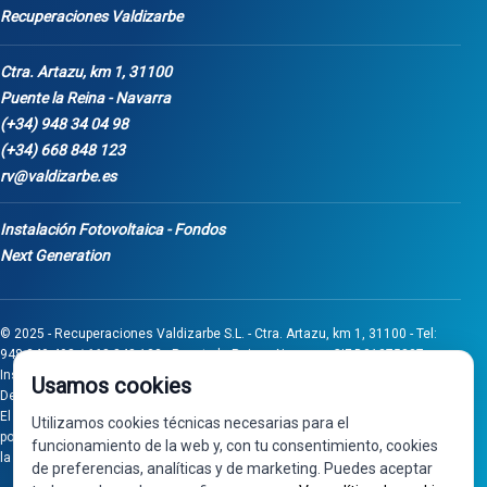
Recuperaciones Valdizarbe
Ctra. Artazu, km 1, 31100
Puente la Reina - Navarra
(+34) 948 34 04 98
(+34) 668 848 123
rv@valdizarbe.es
Instalación Fotovoltaica - Fondos
Next Generation
© 2025 - Recuperaciones Valdizarbe S.L. - Ctra. Artazu, km 1, 31100 - Tel:
948 340 498 / 668 848 123 - Puente la Reina - Navarra - CIF B31275837.
Inscrita en el Registro Mercantil de Navarra, Tomo 32, Folio 75, Hoja 525.
Usamos cookies
Desarrollado por
Seintosoft
El proyecto de inversión "0011-0558-2024-000008" ha sido subvencionado
Utilizamos cookies técnicas necesarias para el
por Gobierno de Navarra al amparo de la convocatoria de 2024 de Ayudas a
funcionamiento de la web y, con tu consentimiento, cookies
la inversión en pymes industriales
de preferencias, analíticas y de marketing. Puedes aceptar