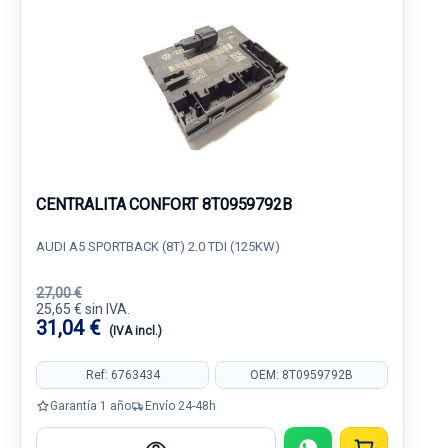
CENTRALITA CONFORT 8T0959792B
AUDI A5 SPORTBACK (8T) 2.0 TDI (125KW)
27,00 €
25,65 € sin IVA.
31,04 €
(IVA incl.)
Ref: 6763434
OEM: 8T0959792B
Garantía 1 año
Envío 24-48h