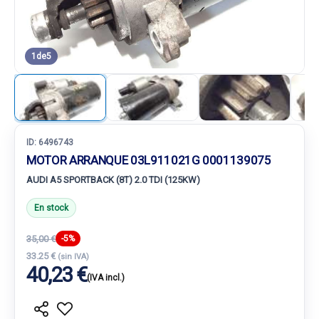
1
de
5
ID:
6496743
MOTOR ARRANQUE 03L911021G 0001139075
AUDI A5 SPORTBACK (8T) 2.0 TDI (125KW)
En stock
35,00 €
-5%
33.25 €
(sin IVA)
40,23 €
(IVA incl.)