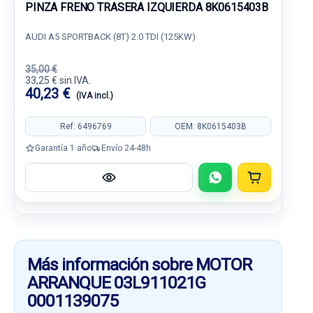
PINZA FRENO TRASERA IZQUIERDA 8K0615403B
AUDI A5 SPORTBACK (8T) 2.0 TDI (125KW)
35,00 €
33,25 € sin IVA.
40,23 €
(IVA incl.)
Ref: 6496769
OEM: 8K0615403B
Garantía 1 año
Envío 24-48h
Más información sobre MOTOR
ARRANQUE 03L911021G
0001139075