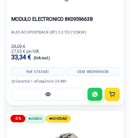
MODULO ELECTRONICO 8K0959663B
AUDI A5 SPORTBACK (8T) 2.0 TDI (125KW)
29,00 €
27,55 € sin IVA.
33,34 €
(IVA incl.)
Ref: 6763441
OEM: 8K0959663B
Garantía 1 año
Envío 24-48h
-5%
USADO
NOVEDAD