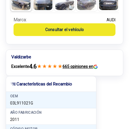
Marca:
AUDI
Consultar el vehículo
Valdizarbe
4.6
★
★
★
★
★
Excelente
665 opiniones en
Características del Recambio
OEM
03L911021G
AÑO FABRICACIÓN
2011