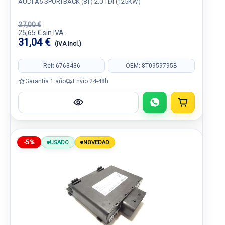
AUDI A5 SPORTBACK (8T) 2.0 TDI (125KW)
27,00 €
25,65 € sin IVA.
31,04 €
(IVA incl.)
Ref: 6763436
OEM: 8T0959795B
Garantía 1 año
Envío 24-48h
-5%
USADO
NOVEDAD