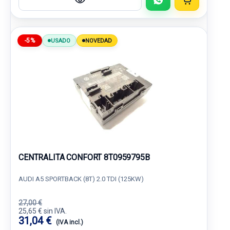
-5%
USADO
NOVEDAD
CENTRALITA CONFORT 8T0959795B
AUDI A5 SPORTBACK (8T) 2.0 TDI (125KW)
27,00 €
25,65 € sin IVA.
31,04 €
(IVA incl.)