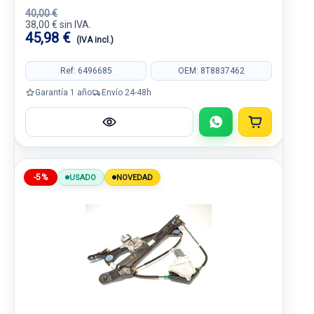
40,00 €
38,00 € sin IVA.
45,98 €
(IVA incl.)
Ref: 6496685
OEM: 8T8837462
Garantía 1 año
Envío 24-48h
-5%
USADO
NOVEDAD