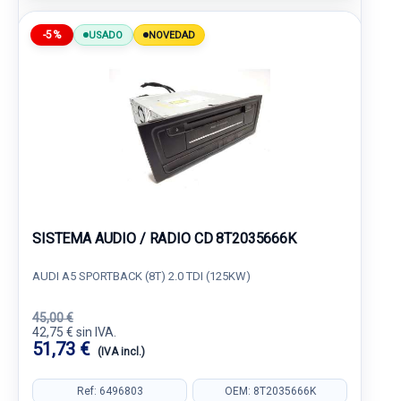
-5%
USADO
NOVEDAD
SISTEMA AUDIO / RADIO CD 8T2035666K
AUDI A5 SPORTBACK (8T) 2.0 TDI (125KW)
45,00 €
42,75 € sin IVA.
51,73 €
(IVA incl.)
Ref: 6496803
OEM: 8T2035666K