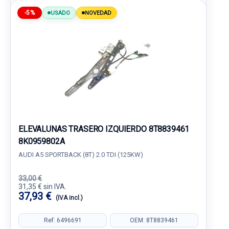
-5%
USADO
NOVEDAD
ELEVALUNAS TRASERO IZQUIERDO 8T8839461
8K0959802A
AUDI A5 SPORTBACK (8T) 2.0 TDI (125KW)
33,00 €
31,35 € sin IVA.
37,93 €
(IVA incl.)
Ref: 6496691
OEM: 8T8839461