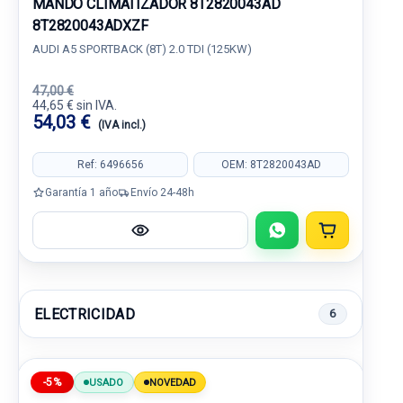
MANDO CLIMATIZADOR 8T2820043AD
8T2820043ADXZF
AUDI A5 SPORTBACK (8T) 2.0 TDI (125KW)
47,00 €
44,65 € sin IVA.
54,03 €
(IVA incl.)
Ref: 6496656
OEM: 8T2820043AD
Garantía 1 año
Envío 24-48h
ELECTRICIDAD
6
-5%
USADO
NOVEDAD