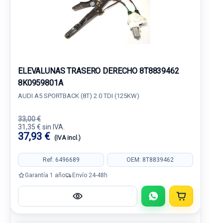
ELEVALUNAS TRASERO DERECHO 8T8839462
8K0959801A
AUDI A5 SPORTBACK (8T) 2.0 TDI (125KW)
33,00 €
31,35 € sin IVA.
37,93 €
(IVA incl.)
Ref: 6496689
OEM: 8T8839462
Garantía 1 año
Envío 24-48h