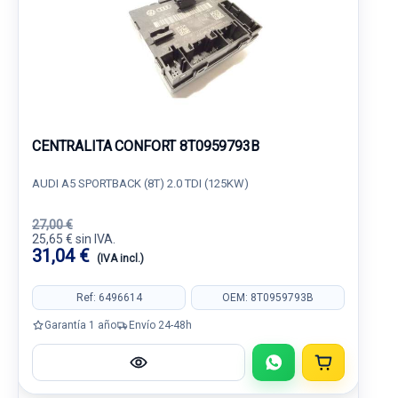
CENTRALITA CONFORT 8T0959793B
AUDI A5 SPORTBACK (8T) 2.0 TDI (125KW)
27,00 €
25,65 € sin IVA.
31,04 €
(IVA incl.)
Ref: 6496614
OEM: 8T0959793B
Garantía 1 año
Envío 24-48h