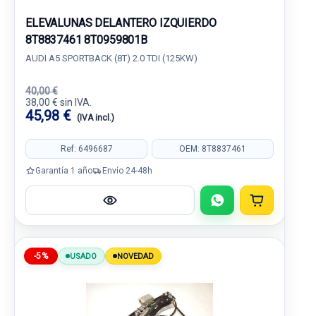
ELEVALUNAS DELANTERO IZQUIERDO
8T8837461 8T0959801B
AUDI A5 SPORTBACK (8T) 2.0 TDI (125KW)
40,00 €
38,00 € sin IVA.
45,98 €
(IVA incl.)
Ref: 6496687
OEM: 8T8837461
Garantía 1 año
Envío 24-48h
-5%
USADO
NOVEDAD