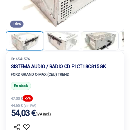
1
de
6
ID:
6541576
SISTEMA AUDIO / RADIO CD F1CT18C815GK
FORD GRAND C-MAX (CEU) TREND
En stock
47,00 €
-5%
44.65 €
(sin IVA)
54,03 €
(IVA incl.)