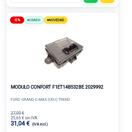
-5%
USADO
NOVEDAD
MODULO CONFORT F1ET14B532BE 2029992
FORD GRAND C-MAX (CEU) TREND
27,00 €
25,65 € sin IVA.
31,04 €
(IVA incl.)