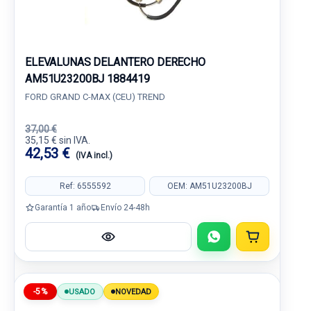
ELEVALUNAS DELANTERO DERECHO
AM51U23200BJ 1884419
FORD GRAND C-MAX (CEU) TREND
37,00 €
35,15 € sin IVA.
42,53 €
(IVA incl.)
Ref: 6555592
OEM: AM51U23200BJ
Garantía 1 año
Envío 24-48h
-5%
USADO
NOVEDAD