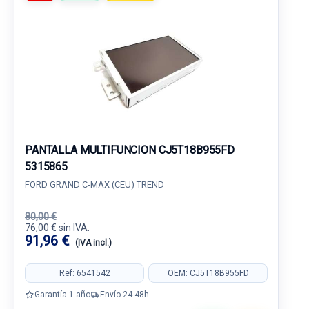
PANTALLA MULTIFUNCION CJ5T18B955FD
5315865
FORD GRAND C-MAX (CEU) TREND
80,00 €
76,00 € sin IVA.
91,96 €
(IVA incl.)
Ref: 6541542
OEM: CJ5T18B955FD
Garantía 1 año
Envío 24-48h