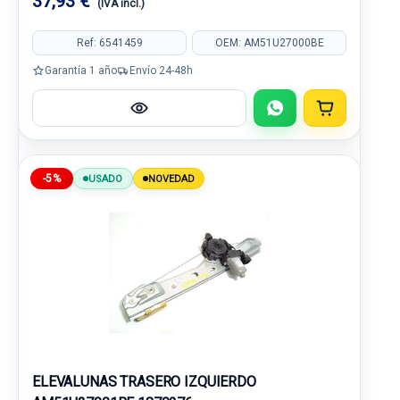
37,93 €
(IVA incl.)
Ref: 6541459
OEM: AM51U27000BE
Garantía 1 año
Envío 24-48h
-5%
USADO
NOVEDAD
ELEVALUNAS TRASERO IZQUIERDO