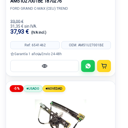
AM51U27001BE 1870276
FORD GRAND C-MAX (CEU) TREND
33,00 €
31,35 € sin IVA.
37,93 €
(IVA incl.)
Ref: 6541462
OEM: AM51U27001BE
Garantía 1 año
Envío 24-48h
-5%
USADO
NOVEDAD