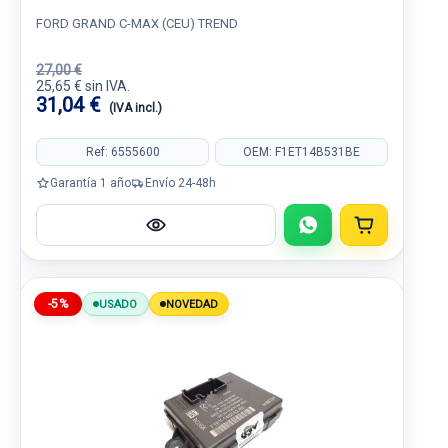
FORD GRAND C-MAX (CEU) TREND
27,00 €
25,65 € sin IVA.
31,04 €
(IVA incl.)
Ref: 6555600
OEM: F1ET14B531BE
Garantía 1 año
Envío 24-48h
-5%
USADO
NOVEDAD