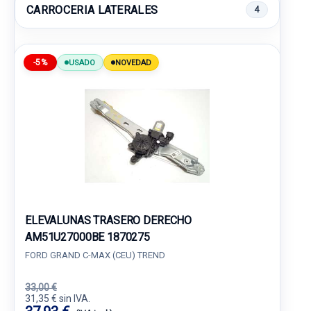
CARROCERIA LATERALES
4
-5%
USADO
NOVEDAD
ELEVALUNAS TRASERO DERECHO
AM51U27000BE 1870275
FORD GRAND C-MAX (CEU) TREND
33,00 €
31,35 € sin IVA.