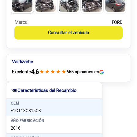
Marca:
FORD
Consultar el vehículo
Valdizarbe
4.6
★
★
★
★
★
Excelente
665 opiniones en
Características del Recambio
OEM
F1CT18C815GK
AÑO FABRICACIÓN
2016