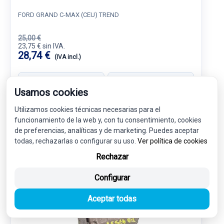
FORD GRAND C-MAX (CEU) TREND
25,00 €
23,75 € sin IVA.
28,74 €
(IVA incl.)
Ref: 6541551
OEM: 1682875
Usamos cookies
Garantía 1 año
Envío 24-48h
Utilizamos cookies técnicas necesarias para el
funcionamiento de la web y, con tu consentimiento, cookies
de preferencias, analíticas y de marketing. Puedes aceptar
todas, rechazarlas o configurar su uso.
Ver política de cookies
-5%
USADO
NOVEDAD
Rechazar
Configurar
Aceptar todas