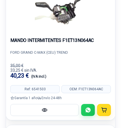
MANDO INTERMITENTES F1ET13N064AC
FORD GRAND C-MAX (CEU) TREND
35,00 €
33,25 € sin IVA.
40,23 €
(IVA incl.)
Ref: 6541503
OEM: F1ET13N064AC
Garantía 1 año
Envío 24-48h