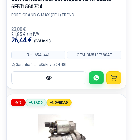
6E5T15607CA
FORD GRAND C-MAX (CEU) TREND
23,00 €
21,85 € sin IVA.
26,44 €
(IVA incl.)
Ref: 6541441
OEM: 3M513F880AE
Garantía 1 año
Envío 24-48h
-5%
USADO
NOVEDAD