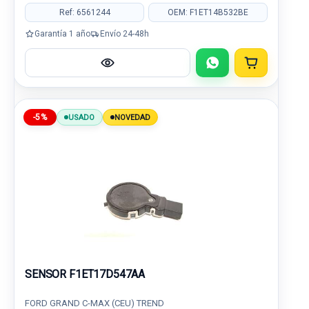
Ref: 6561244
OEM: F1ET14B532BE
Garantía 1 año
Envío 24-48h
-5%
USADO
NOVEDAD
SENSOR F1ET17D547AA
FORD GRAND C-MAX (CEU) TREND