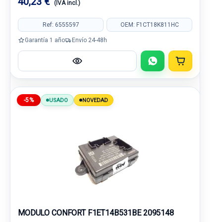
40,23 €
(IVA incl.)
Ref: 6555597
OEM: F1CT18K811HC
Garantía 1 año
Envío 24-48h
-5%
USADO
NOVEDAD
MODULO CONFORT F1ET14B531BE 2095148