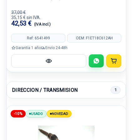
37,00 €
35,15 € sin IVA.
42,53 €
(IVA incl.)
Ref: 6541499
OEM: F1ET18C612AH
Garantía 1 año
Envío 24-48h
DIRECCION / TRANSMISION
1
-10%
USADO
NOVEDAD