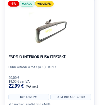
-5%
USADO
NOVEDAD
ESPEJO INTERIOR BU5A17E678KD
FORD GRAND C-MAX (CEU) TREND
20,00 €
19,00 € sin IVA.
22,99 €
(IVA incl.)
Ref: 6555595
OEM: BU5A17E678KD
Garantía 1 año
Envío 24-48h