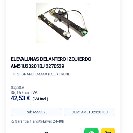
ELEVALUNAS DELANTERO IZQUIERDO
AM51U23201BJ 2270529
FORD GRAND C-MAX (CEU) TREND
37,00 €
35,15 € sin IVA.
42,53 €
(IVA incl.)
Ref: 6555593
OEM: AM51U23201BJ
Garantía 1 año
Envío 24-48h