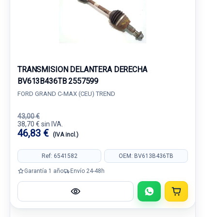
TRANSMISION DELANTERA DERECHA
BV613B436TB 2557599
FORD GRAND C-MAX (CEU) TREND
43,00 €
38,70 € sin IVA.
46,83 €
(IVA incl.)
Ref: 6541582
OEM: BV613B436TB
Garantía 1 año
Envío 24-48h