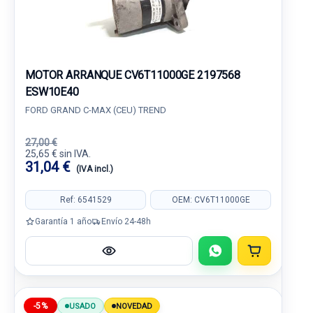
MOTOR ARRANQUE CV6T11000GE 2197568
ESW10E40
FORD GRAND C-MAX (CEU) TREND
27,00 €
25,65 € sin IVA.
31,04 €
(IVA incl.)
Ref: 6541529
OEM: CV6T11000GE
Garantía 1 año
Envío 24-48h
-5%
USADO
NOVEDAD