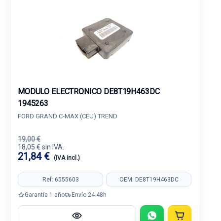
MODULO ELECTRONICO DE8T19H463DC
1945263
FORD GRAND C-MAX (CEU) TREND
19,00 €
18,05 € sin IVA.
21,84 €
(IVA incl.)
Ref: 6555603
OEM: DE8T19H463DC
Garantía 1 año
Envío 24-48h