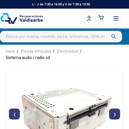
L - J de 7:30 a 16:00 y V de 7:30 a 13:30
Buscar productos
search
Inicio
Piezas vehículos
Electricidad
Sistema audio / radio cd
‹
›