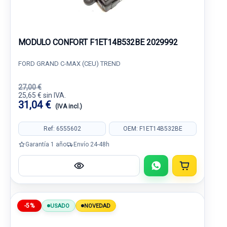
MODULO CONFORT F1ET14B532BE 2029992
FORD GRAND C-MAX (CEU) TREND
27,00 €
25,65 € sin IVA.
31,04 €
(IVA incl.)
Ref: 6555602
OEM: F1ET14B532BE
Garantía 1 año
Envío 24-48h
-5%
USADO
NOVEDAD