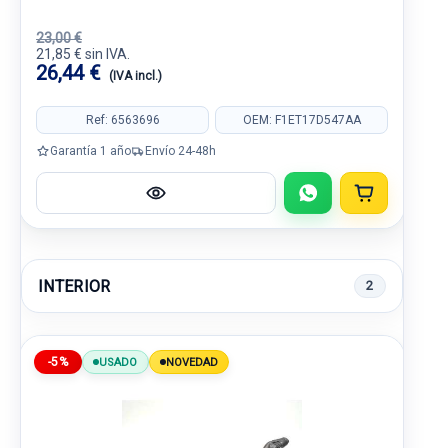
23,00 €
21,85 € sin IVA.
26,44 €
(IVA incl.)
Ref: 6563696
OEM: F1ET17D547AA
Garantía 1 año
Envío 24-48h
INTERIOR
2
-5%
USADO
NOVEDAD