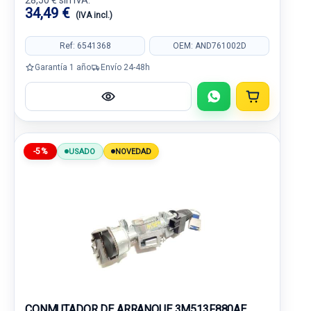
28,50 € sin IVA.
34,49 €
(IVA incl.)
Ref: 6541368
OEM: AND761002D
Garantía 1 año
Envío 24-48h
-5%
USADO
NOVEDAD
CONMUTADOR DE ARRANQUE 3M513F880AE