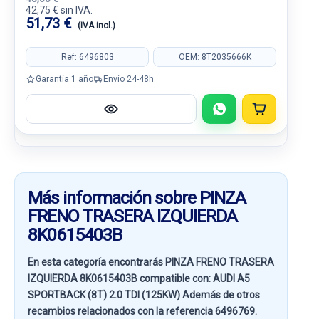
42,75 € sin IVA.
51,73 €
(IVA incl.)
Ref: 6496803
OEM: 8T2035666K
Garantía 1 año
Envío 24-48h
Más información sobre PINZA
FRENO TRASERA IZQUIERDA
8K0615403B
En esta categoría encontrarás PINZA FRENO TRASERA
IZQUIERDA 8K0615403B compatible con:
AUDI A5
SPORTBACK (8T) 2.0 TDI (125KW)
Además de otros
recambios relacionados con la referencia
6496769
.