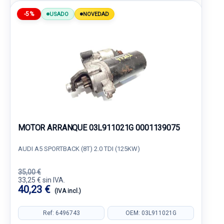
-5%
USADO
NOVEDAD
MOTOR ARRANQUE 03L911021G 0001139075
AUDI A5 SPORTBACK (8T) 2.0 TDI (125KW)
35,00 €
33,25 € sin IVA.
40,23 €
(IVA incl.)
Ref: 6496743
OEM: 03L911021G