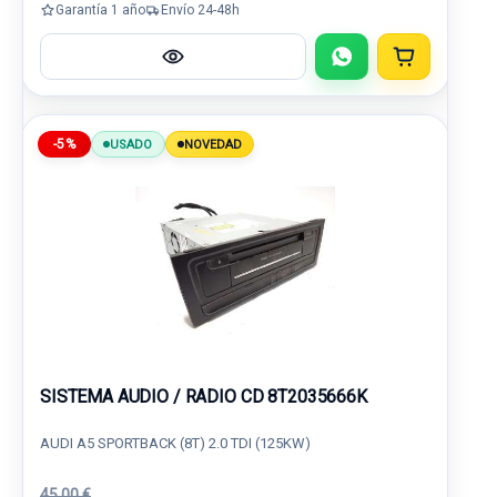
Garantía 1 año
Envío 24-48h
-5%
USADO
NOVEDAD
SISTEMA AUDIO / RADIO CD 8T2035666K
AUDI A5 SPORTBACK (8T) 2.0 TDI (125KW)
45,00 €