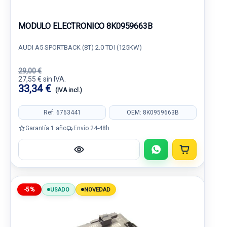
MODULO ELECTRONICO 8K0959663B
AUDI A5 SPORTBACK (8T) 2.0 TDI (125KW)
29,00 €
27,55 € sin IVA.
33,34 €
(IVA incl.)
Ref: 6763441
OEM: 8K0959663B
Garantía 1 año
Envío 24-48h
-5%
USADO
NOVEDAD