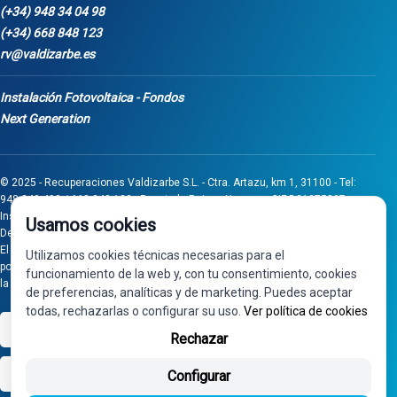
(+34) 948 34 04 98
(+34) 668 848 123
rv@valdizarbe.es
Instalación Fotovoltaica - Fondos
Next Generation
© 2025 - Recuperaciones Valdizarbe S.L. - Ctra. Artazu, km 1, 31100 - Tel:
948 340 498 / 668 848 123 - Puente la Reina - Navarra - CIF B31275837.
Inscrita en el Registro Mercantil de Navarra, Tomo 32, Folio 75, Hoja 525.
Usamos cookies
Desarrollado por
Seintosoft
El proyecto de inversión "0011-0558-2024-000008" ha sido subvencionado
Utilizamos cookies técnicas necesarias para el
por Gobierno de Navarra al amparo de la convocatoria de 2024 de Ayudas a
funcionamiento de la web y, con tu consentimiento, cookies
la inversión en pymes industriales
de preferencias, analíticas y de marketing. Puedes aceptar
todas, rechazarlas o configurar su uso.
Ver política de cookies
VISA
PayPal
Rechazar
bizum
Configurar