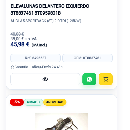
ELEVALUNAS DELANTERO IZQUIERDO
8T8837461 8T0959801B
AUDI A5 SPORTBACK (8T) 2.0 TDI (125KW)
40,00 €
38,00 € sin IVA.
45,98 €
(IVA incl.)
Ref: 6496687
OEM: 8T8837461
Garantía 1 año
Envío 24-48h
-5%
USADO
NOVEDAD