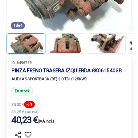
1
de
4
ID:
6496769
PINZA FRENO TRASERA IZQUIERDA 8K0615403B
AUDI A5 SPORTBACK (8T) 2.0 TDI (125KW)
En stock
35,00 €
-5%
33.25 €
(sin IVA)
40,23 €
(IVA incl.)