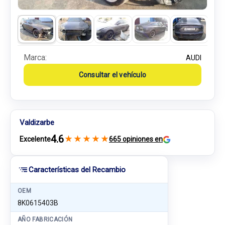
Marca:
AUDI
Consultar el vehículo
Valdizarbe
4.6
★
★
★
★
★
Excelente
665 opiniones en
Características del Recambio
OEM
8K0615403B
AÑO FABRICACIÓN