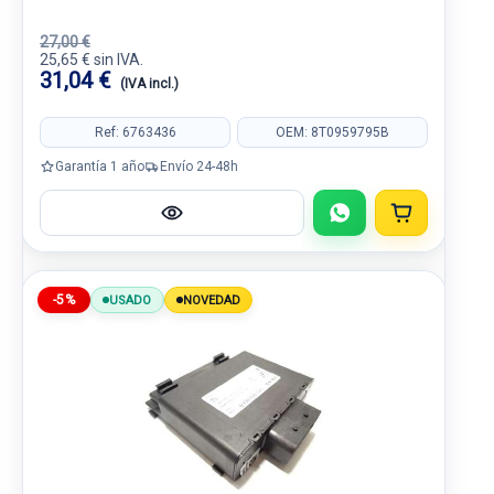
27,00 €
25,65 € sin IVA.
31,04 €
(IVA incl.)
Ref: 6763436
OEM: 8T0959795B
Garantía 1 año
Envío 24-48h
-5%
USADO
NOVEDAD