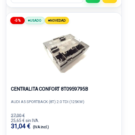
-5%
USADO
NOVEDAD
CENTRALITA CONFORT 8T0959795B
AUDI A5 SPORTBACK (8T) 2.0 TDI (125KW)
27,00 €
25,65 € sin IVA.
31,04 €
(IVA incl.)