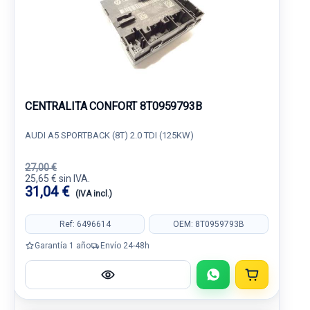
CENTRALITA CONFORT 8T0959793B
AUDI A5 SPORTBACK (8T) 2.0 TDI (125KW)
27,00 €
25,65 € sin IVA.
31,04 €
(IVA incl.)
Ref: 6496614
OEM: 8T0959793B
Garantía 1 año
Envío 24-48h