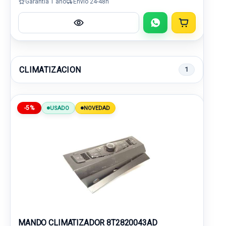
Garantía 1 año
Envío 24-48h
CLIMATIZACION
1
-5%
USADO
NOVEDAD
MANDO CLIMATIZADOR 8T2820043AD