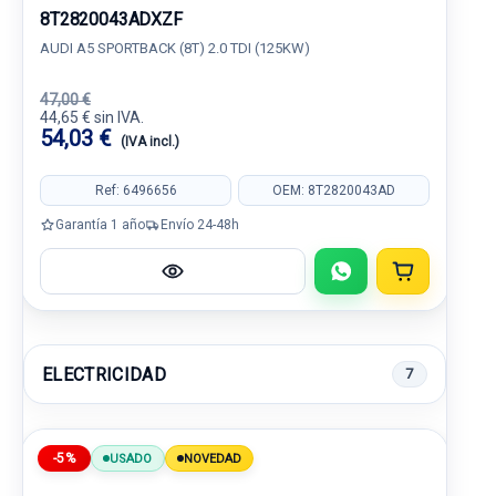
8T2820043ADXZF
AUDI A5 SPORTBACK (8T) 2.0 TDI (125KW)
47,00 €
44,65 € sin IVA.
54,03 €
(IVA incl.)
Ref: 6496656
OEM: 8T2820043AD
Garantía 1 año
Envío 24-48h
ELECTRICIDAD
7
-5%
USADO
NOVEDAD