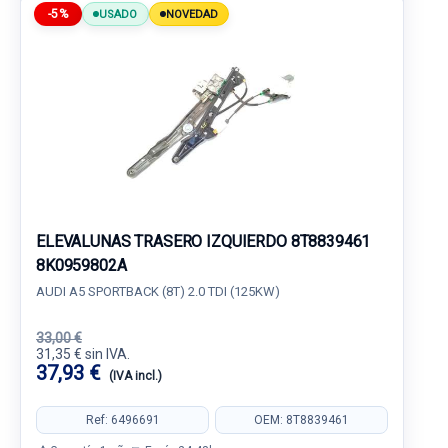
-5%
USADO
NOVEDAD
ELEVALUNAS TRASERO IZQUIERDO 8T8839461
8K0959802A
AUDI A5 SPORTBACK (8T) 2.0 TDI (125KW)
33,00 €
31,35 € sin IVA.
37,93 €
(IVA incl.)
Ref: 6496691
OEM: 8T8839461