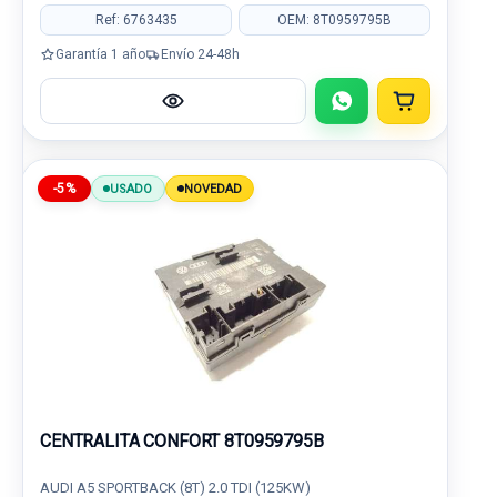
Ref: 6763435
OEM: 8T0959795B
Garantía 1 año
Envío 24-48h
-5%
USADO
NOVEDAD
CENTRALITA CONFORT 8T0959795B
AUDI A5 SPORTBACK (8T) 2.0 TDI (125KW)