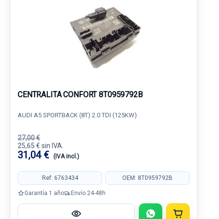
CENTRALITA CONFORT 8T0959792B
AUDI A5 SPORTBACK (8T) 2.0 TDI (125KW)
27,00 €
25,65 € sin IVA.
31,04 €
(IVA incl.)
Ref: 6763434
OEM: 8T0959792B
Garantía 1 año
Envío 24-48h