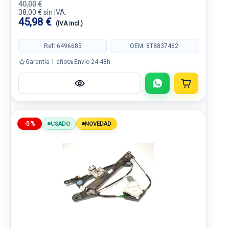
40,00 €
38,00 € sin IVA.
45,98 €
(IVA incl.)
Ref: 6496685
OEM: 8T8837462
Garantía 1 año
Envío 24-48h
-5%
USADO
NOVEDAD