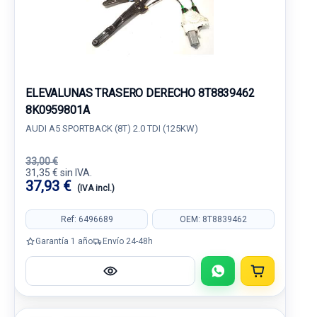
ELEVALUNAS TRASERO DERECHO 8T8839462
8K0959801A
AUDI A5 SPORTBACK (8T) 2.0 TDI (125KW)
33,00 €
31,35 € sin IVA.
37,93 €
(IVA incl.)
Ref: 6496689
OEM: 8T8839462
Garantía 1 año
Envío 24-48h