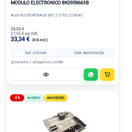
MODULO ELECTRONICO 8K0959663B
AUDI A5 SPORTBACK (8T) 2.0 TDI (125KW)
29,00 €
27,55 € sin IVA.
33,34 €
(IVA incl.)
Ref: 6763441
OEM: 8K0959663B
Garantía 1 año
Envío 24-48h
-5%
USADO
NOVEDAD