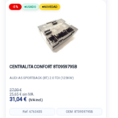
-5%
USADO
NOVEDAD
CENTRALITA CONFORT 8T0959795B
AUDI A5 SPORTBACK (8T) 2.0 TDI (125KW)
27,00 €
25,65 € sin IVA.
31,04 €
(IVA incl.)
Ref: 6763435
OEM: 8T0959795B