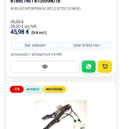
8T8837461 8T0959801B
AUDI A5 SPORTBACK (8T) 2.0 TDI (125KW)
40,00 €
38,00 € sin IVA.
45,98 €
(IVA incl.)
Ref: 6496687
OEM: 8T8837461
Garantía 1 año
Envío 24-48h
-5%
USADO
NOVEDAD