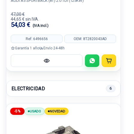
AUDI A5 SPORTBACK (8T) 2.0 TDI (125KW)
47,00 €
44,65 € sin IVA.
54,03 €
(IVA incl.)
Ref: 6496656
OEM: 8T2820043AD
Garantía 1 año
Envío 24-48h
ELECTRICIDAD
6
-5%
USADO
NOVEDAD