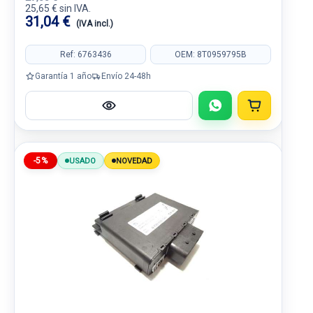
25,65 € sin IVA.
31,04 €
(IVA incl.)
Ref: 6763436
OEM: 8T0959795B
Garantía 1 año
Envío 24-48h
-5%
USADO
NOVEDAD