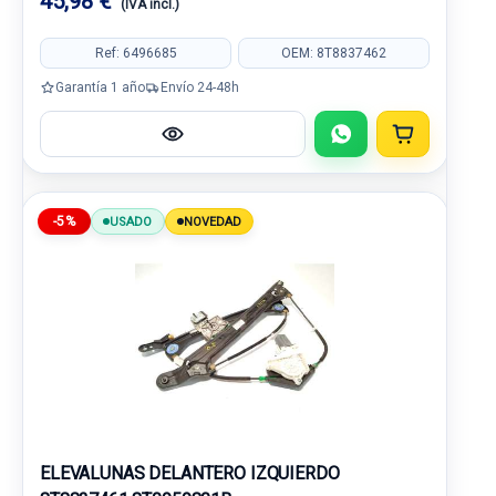
45,98 €
(IVA incl.)
Ref: 6496685
OEM: 8T8837462
Garantía 1 año
Envío 24-48h
-5%
USADO
NOVEDAD
ELEVALUNAS DELANTERO IZQUIERDO