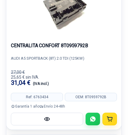
CENTRALITA CONFORT 8T0959792B
AUDI A5 SPORTBACK (8T) 2.0 TDI (125KW)
27,00 €
25,65 € sin IVA.
31,04 €
(IVA incl.)
Ref: 6763434
OEM: 8T0959792B
Garantía 1 año
Envío 24-48h