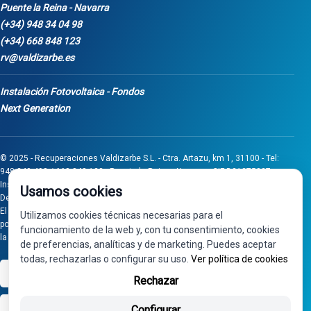
Puente la Reina - Navarra
(+34) 948 34 04 98
(+34) 668 848 123
rv@valdizarbe.es
Instalación Fotovoltaica - Fondos
Next Generation
© 2025 - Recuperaciones Valdizarbe S.L. - Ctra. Artazu, km 1, 31100 - Tel:
948 340 498 / 668 848 123 - Puente la Reina - Navarra - CIF B31275837.
Inscrita en el Registro Mercantil de Navarra, Tomo 32, Folio 75, Hoja 525.
Usamos cookies
Desarrollado por
Seintosoft
El proyecto de inversión "0011-0558-2024-000008" ha sido subvencionado
Utilizamos cookies técnicas necesarias para el
por Gobierno de Navarra al amparo de la convocatoria de 2024 de Ayudas a
funcionamiento de la web y, con tu consentimiento, cookies
la inversión en pymes industriales
de preferencias, analíticas y de marketing. Puedes aceptar
todas, rechazarlas o configurar su uso.
Ver política de cookies
VISA
PayPal
Rechazar
bizum
Configurar