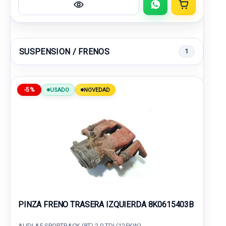
SUSPENSION / FRENOS
1
-5%
USADO
NOVEDAD
PINZA FRENO TRASERA IZQUIERDA 8K0615403B
AUDI A5 SPORTBACK (8T) 2.0 TDI (125KW)