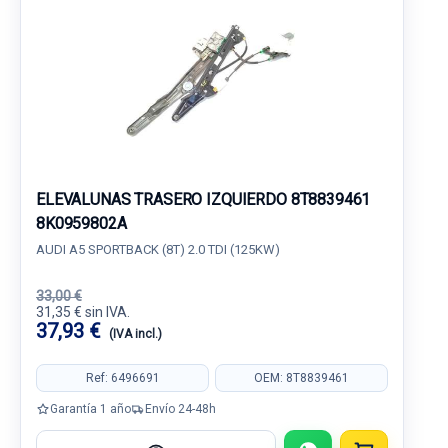
ELEVALUNAS TRASERO IZQUIERDO 8T8839461
8K0959802A
AUDI A5 SPORTBACK (8T) 2.0 TDI (125KW)
33,00 €
31,35 € sin IVA.
37,93 €
(IVA incl.)
Ref: 6496691
OEM: 8T8839461
Garantía 1 año
Envío 24-48h