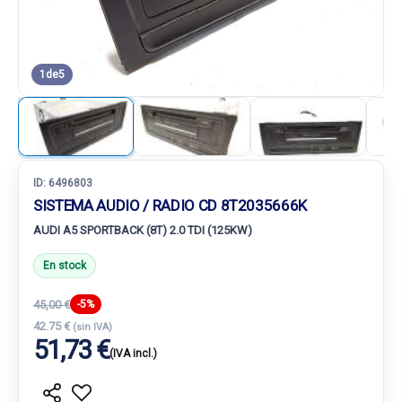
1
de
5
ID:
6496803
SISTEMA AUDIO / RADIO CD 8T2035666K
AUDI A5 SPORTBACK (8T) 2.0 TDI (125KW)
En stock
45,00 €
-5%
42.75 €
(sin IVA)
51,73 €
(IVA incl.)