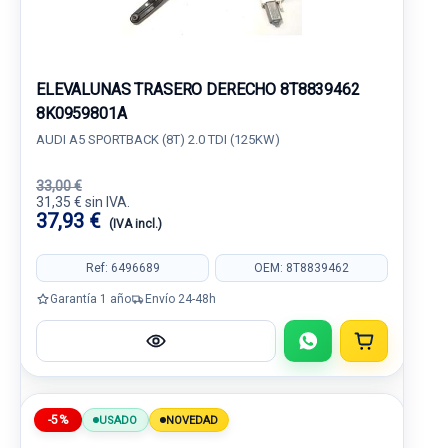
ELEVALUNAS TRASERO DERECHO 8T8839462
8K0959801A
AUDI A5 SPORTBACK (8T) 2.0 TDI (125KW)
33,00 €
31,35 € sin IVA.
37,93 €
(IVA incl.)
Ref: 6496689
OEM: 8T8839462
Garantía 1 año
Envío 24-48h
-5%
USADO
NOVEDAD