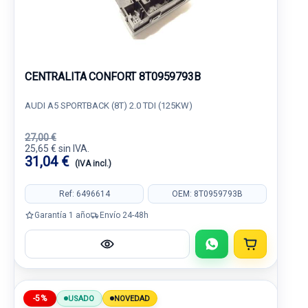
CENTRALITA CONFORT 8T0959793B
AUDI A5 SPORTBACK (8T) 2.0 TDI (125KW)
27,00 €
25,65 € sin IVA.
31,04 €
(IVA incl.)
Ref: 6496614
OEM: 8T0959793B
Garantía 1 año
Envío 24-48h
-5%
USADO
NOVEDAD