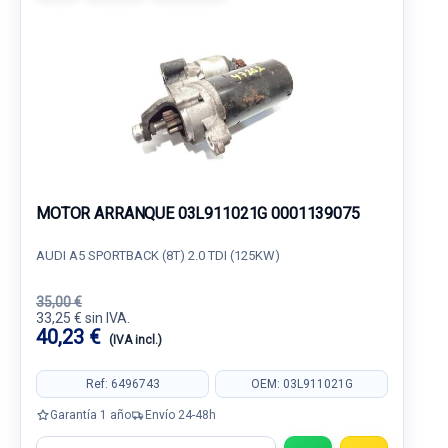
MOTOR ARRANQUE 03L911021G 0001139075
AUDI A5 SPORTBACK (8T) 2.0 TDI (125KW)
35,00 €
33,25 € sin IVA.
40,23 €
(IVA incl.)
Ref: 6496743
OEM: 03L911021G
Garantía 1 año
Envío 24-48h