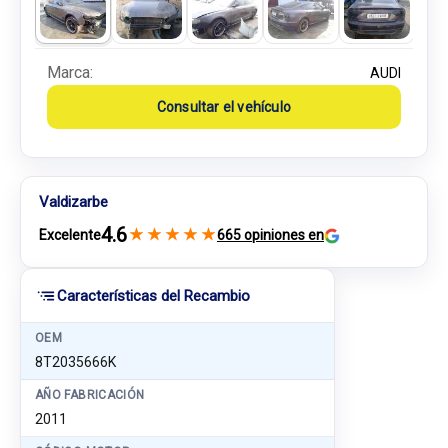
Marca:
AUDI
Consultar el vehículo
Valdizarbe
4.6
★
★
★
★
★
Excelente
665 opiniones en
Características del Recambio
OEM
8T2035666K
AÑO FABRICACIÓN
2011