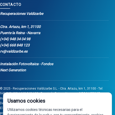
CONTACTO
Recuperaciones Valdizarbe
Ctra. Artazu, km 1, 31100
Puente la Reina - Navarra
(+34) 948 34 04 98
(+34) 668 848 123
rv@valdizarbe.es
Instalación Fotovoltaica - Fondos
Next Generation
© 2025 - Recuperaciones Valdizarbe S.L. - Ctra. Artazu, km 1, 31100 - Tel:
948 340 498 / 668 848 123 - Puente la Reina - Navarra - CIF B31275837.
Inscrita en el Registro Mercantil de Navarra, Tomo 32, Folio 75, Hoja 525.
Usamos cookies
Desarrollado por
Seintosoft
El proyecto de inversión "0011-0558-2024-000008" ha sido subvencionado
Utilizamos cookies técnicas necesarias para el
por Gobierno de Navarra al amparo de la convocatoria de 2024 de Ayudas a