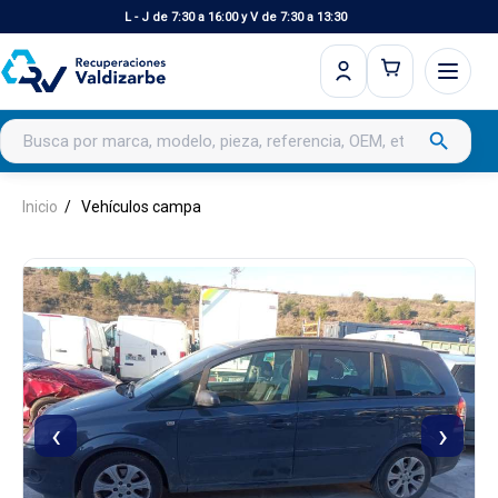
L - J de 7:30 a 16:00 y V de 7:30 a 13:30
Buscar productos
search
Inicio
Vehículos campa
‹
›