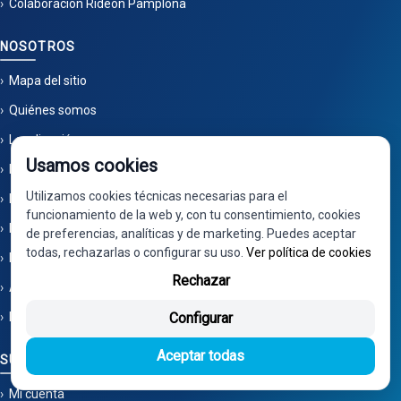
Colaboración Rideon Pamplona
NOSOTROS
Mapa del sitio
Quiénes somos
Localización
Usamos cookies
Preguntas frecuentes
Utilizamos cookies técnicas necesarias para el
Pago por TPV
funcionamiento de la web y, con tu consentimiento, cookies
Proceso de trabajo
de preferencias, analíticas y de marketing. Puedes aceptar
todas, rechazarlas o configurar su uso.
Ver política de cookies
Política de privacidad
Rechazar
Aviso legal
Política de cookies
Configurar
Aceptar todas
SU CUENTA
Mi cuenta